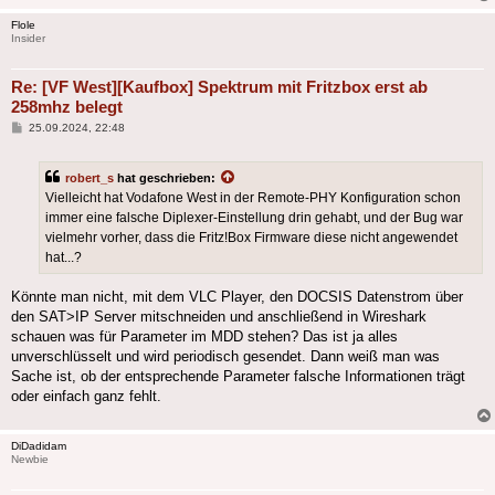
Flole
Insider
Re: [VF West][Kaufbox] Spektrum mit Fritzbox erst ab
258mhz belegt
Beitrag
25.09.2024, 22:48
robert_s
hat geschrieben:
Vielleicht hat Vodafone West in der Remote-PHY Konfiguration schon
immer eine falsche Diplexer-Einstellung drin gehabt, und der Bug war
vielmehr vorher, dass die Fritz!Box Firmware diese nicht angewendet
hat...?
Könnte man nicht, mit dem VLC Player, den DOCSIS Datenstrom über
den SAT>IP Server mitschneiden und anschließend in Wireshark
schauen was für Parameter im MDD stehen? Das ist ja alles
unverschlüsselt und wird periodisch gesendet. Dann weiß man was
Sache ist, ob der entsprechende Parameter falsche Informationen trägt
oder einfach ganz fehlt.
DiDadidam
Newbie