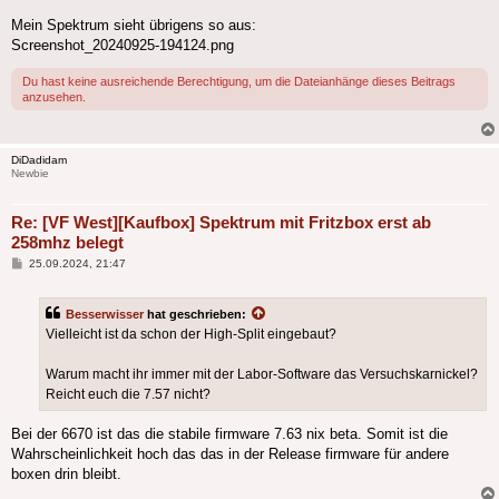
Mein Spektrum sieht übrigens so aus:
Screenshot_20240925-194124.png
Du hast keine ausreichende Berechtigung, um die Dateianhänge dieses Beitrags
anzusehen.
DiDadidam
Newbie
Re: [VF West][Kaufbox] Spektrum mit Fritzbox erst ab
258mhz belegt
Beitrag
25.09.2024, 21:47
Besserwisser
hat geschrieben:
Vielleicht ist da schon der High-Split eingebaut?
Warum macht ihr immer mit der Labor-Software das Versuchskarnickel?
Reicht euch die 7.57 nicht?
Bei der 6670 ist das die stabile firmware 7.63 nix beta. Somit ist die
Wahrscheinlichkeit hoch das das in der Release firmware für andere
boxen drin bleibt.