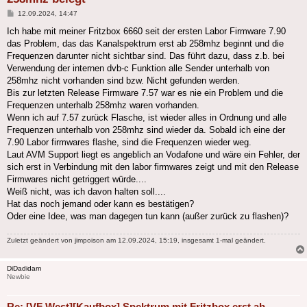
Beitrag
12.09.2024, 14:47
Ich habe mit meiner Fritzbox 6660 seit der ersten Labor Firmware 7.90
das Problem, das das Kanalspektrum erst ab 258mhz beginnt und die
Frequenzen darunter nicht sichtbar sind. Das führt dazu, dass z.b. bei
Verwendung der internen dvb-c Funktion alle Sender unterhalb von
258mhz nicht vorhanden sind bzw. Nicht gefunden werden.
Bis zur letzten Release Firmware 7.57 war es nie ein Problem und die
Frequenzen unterhalb 258mhz waren vorhanden.
Wenn ich auf 7.57 zurück Flasche, ist wieder alles in Ordnung und alle
Frequenzen unterhalb von 258mhz sind wieder da. Sobald ich eine der
7.90 Labor firmwares flashe, sind die Frequenzen wieder weg.
Laut AVM Support liegt es angeblich an Vodafone und wäre ein Fehler, der
sich erst in Verbindung mit den labor firmwares zeigt und mit den Release
Firmwares nicht getriggert würde....
Weiß nicht, was ich davon halten soll....
Hat das noch jemand oder kann es bestätigen?
Oder eine Idee, was man dagegen tun kann (außer zurück zu flashen)?
Zuletzt geändert von
jimpoison
am 12.09.2024, 15:19, insgesamt 1-mal geändert.
DiDadidam
Newbie
Re: [VF West][Kaufbox] Spektrum mit Fritzbox erst ab