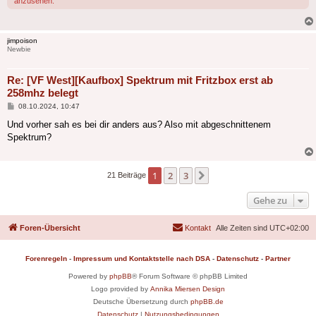
anzusehen.
jimpoison
Newbie
Re: [VF West][Kaufbox] Spektrum mit Fritzbox erst ab
258mhz belegt
Beitrag
08.10.2024, 10:47
Und vorher sah es bei dir anders aus? Also mit abgeschnittenem
Spektrum?
1
2
3
Nächste
21 Beiträge
Gehe zu
Foren-Übersicht
Kontakt
Alle Zeiten sind
UTC+02:00
Forenregeln
-
Impressum und Kontaktstelle nach DSA
-
Datenschutz
-
Partner
Powered by
phpBB
® Forum Software © phpBB Limited
Logo provided by
Annika Miersen Design
Deutsche Übersetzung durch
phpBB.de
Datenschutz
|
Nutzungsbedingungen