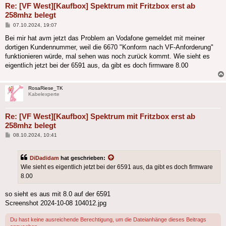
Re: [VF West][Kaufbox] Spektrum mit Fritzbox erst ab
258mhz belegt
Beitrag
07.10.2024, 19:07
Bei mir hat avm jetzt das Problem an Vodafone gemeldet mit meiner
dortigen Kundennummer, weil die 6670 "Konform nach VF-Anforderung"
funktionieren würde, mal sehen was noch zurück kommt. Wie sieht es
eigentlich jetzt bei der 6591 aus, da gibt es doch firmware 8.00
RosaRiese_TK
Kabelexperte
Re: [VF West][Kaufbox] Spektrum mit Fritzbox erst ab
258mhz belegt
Beitrag
08.10.2024, 10:41
DiDadidam
hat geschrieben:
Wie sieht es eigentlich jetzt bei der 6591 aus, da gibt es doch firmware
8.00
so sieht es aus mit 8.0 auf der 6591
Screenshot 2024-10-08 104012.jpg
Du hast keine ausreichende Berechtigung, um die Dateianhänge dieses Beitrags