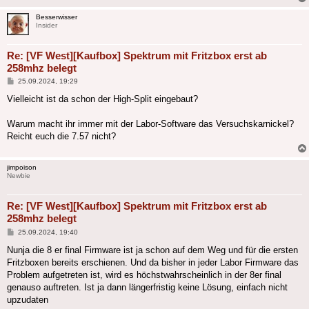
Besserwisser
Insider
Re: [VF West][Kaufbox] Spektrum mit Fritzbox erst ab
258mhz belegt
Beitrag
25.09.2024, 19:29
Vielleicht ist da schon der High-Split eingebaut?
Warum macht ihr immer mit der Labor-Software das Versuchskarnickel?
Reicht euch die 7.57 nicht?
jimpoison
Newbie
Re: [VF West][Kaufbox] Spektrum mit Fritzbox erst ab
258mhz belegt
Beitrag
25.09.2024, 19:40
Nunja die 8 er final Firmware ist ja schon auf dem Weg und für die ersten
Fritzboxen bereits erschienen. Und da bisher in jeder Labor Firmware das
Problem aufgetreten ist, wird es höchstwahrscheinlich in der 8er final
genauso auftreten. Ist ja dann längerfristig keine Lösung, einfach nicht
upzudaten