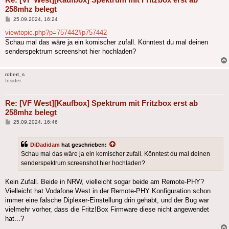
258mhz belegt
Beitrag
25.09.2024, 16:24
viewtopic.php?p=757442#p757442
Schau mal das wäre ja ein komischer zufall. Könntest du mal deinen
senderspektrum screenshot hier hochladen?
robert_s
Insider
Re: [VF West][Kaufbox] Spektrum mit Fritzbox erst ab
258mhz belegt
Beitrag
25.09.2024, 16:46
DiDadidam
hat geschrieben:
Schau mal das wäre ja ein komischer zufall. Könntest du mal deinen
senderspektrum screenshot hier hochladen?
Kein Zufall. Beide in NRW, vielleicht sogar beide am Remote-PHY?
Vielleicht hat Vodafone West in der Remote-PHY Konfiguration schon
immer eine falsche Diplexer-Einstellung drin gehabt, und der Bug war
vielmehr vorher, dass die Fritz!Box Firmware diese nicht angewendet
hat...?