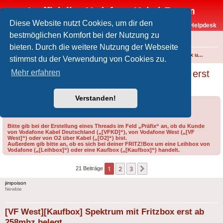
Inoffizielles Vodafone-Kabel-Forum
Diese Website nutzt Cookies, um dir den
Vodafone-Kabel-Helpdesk
bestmöglichen Komfort bei der Nutzung zu
FAQ
bieten. Durch die weitere Nutzung der Webseite
Foren-Übersicht
Internet und Telefon über Kabel
Technik (WLAN-Router, Kabelmodems, Verkabelung...)
FRITZ!Box und weitere Produkte von FRITZ! (ehem. AVM)
stimmst du der Verwendung von Cookies zu.
[VF West][Kaufbox] Spektrum mit Fritzbox erst
Mehr erfahren
ab 258mhz belegt
Verstanden!
Forumsregeln
Forenregeln
Bitte gib bei der Erstellung eines Threads im Feld „Präfix“ an, ob du Kunde
von Vodafone Kabel Deutschland („[VFKD]“), von Vodafone West („[VF
West]“) oder von O2 über Kabel („[O2]“) bist.
Außerdem gib bitte an, ob es sich bei deiner FRITZ!Box um eine Leihbox von
Vodafone („[Leihbox]“) oder eine Kaufbox („[Kaufbox]“) handelt.
1
2
3
Nächste
21 Beiträge
jimpoison
Newbie
[VF West][Kaufbox] Spektrum mit Fritzbox erst ab
258mhz belegt