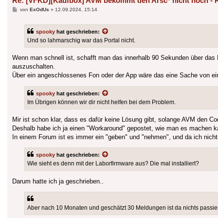
Re: [VFKD][Kaufbox] AVM bekommt den Arsc* nicht hoch - 
Beitrag
von
ExOdUs
»
12.09.2024, 15:14
spooky
hat geschrieben:
Und so lahmarschig war das Portal nicht.
Wenn man schnell ist, schafft man das innerhalb 90 Sekunden über das 
auszuschalten.
Über ein angeschlossenes Fon oder der App wäre das eine Sache von ei
spooky
hat geschrieben:
Im Übrigen können wir dir nicht helfen bei dem Problem.
Mir ist schon klar, dass es dafür keine Lösung gibt, solange AVM den C
Deshalb habe ich ja einen "Workaround" gepostet, wie man es machen kan
In einem Forum ist es immer ein "geben" und "nehmen", und da ich nicht
spooky
hat geschrieben:
Wie sieht es denn mit der Laborfirmware aus? Die mal installiert?
Darum hatte ich ja geschrieben..
Aber nach 10 Monaten und geschätzt 30 Meldungen ist da nichts passie