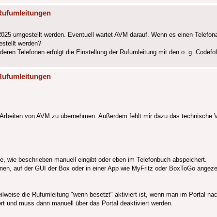
Rufumleitungen
25 umgestellt werden. Eventuell wartet AVM darauf. Wenn es einen Telefonan
estellt werden?
deren Telefonen erfolgt die Einstellung der Rufumleitung mit den o. g. Codefo
Rufumleitungen
ie Arbeiten von AVM zu übernehmen. Außerdem fehlt mir dazu das technische V
e, wie beschrieben manuell eingibt oder eben im Telefonbuch abspeichert.
onen, auf der GUI der Box oder in einer App wie MyFritz oder BoxToGo angezei
weise die Rufumleitung "wenn besetzt" aktiviert ist, wenn man im Portal nac
ert und muss dann manuell über das Portal deaktiviert werden.