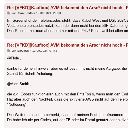
Re: [VFKD][Kaufbox] AVM bekommt den Arsc* nicht hoch - 
Beitrag
von
Alan Smith
»
12.09.2024, 20:53
Im Screenshot der Telefoncodes steht, dass Kabel West und DSL 2024/20
Vodafonetelefoncodes nutzt, kann der dann nicht bei den SIP-Daten eing
Das Problem hat man aber auch nur mit den Fritz! Fons, weil bei allen an
Re: [VFKD][Kaufbox] AVM bekommt den Arsc* nicht hoch - 
Beitrag
von
ExOdUs
»
13.09.2024, 07:43
@Flole ,
danke für deinen Hinweis, aber es ist bestimmt nicht meine Aufgabe, d
Schritt-für-Schritt-Anleitung.
@Alan Smith ,
die o.g. Codes funktionieren auch mit den FritzFon`s, wenn man den Cod
Hat aber auch den Nachteil, dass die aktivierte AWS nicht auf den Telef
"Notlösung".
Des Weiteren habe ich bemerkt, dass auf meinen Festnetzrufnummern teil
Da habe ich nie per Codes, auf der FB oder im Portal genutzt oder aktivi