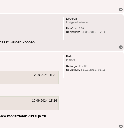
Na
ob
ExOdUs
Fortgeschrittener
Beiträge:
259
Registriert:
31.08.2010, 17:16
gepasst werden können.
Na
ob
Flole
Insider
Beiträge:
11418
Registriert:
31.12.2015, 01:11
12.09.2024, 11:31
12.09.2024, 15:14
re modifizieren gibt's ja zu
Na