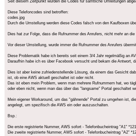
Seit diesem Zeitpunkt wurden die Codes für sämtliche Umleitungen abge
Diese Telefoncodes sind betroffen:
codes.jpg
Durch die Umstellung werden diese Codes falsch von den Kaufboxen übermi
Dies hat zur Folge, dass die Rufnummer des Anrufers, nicht mehr an die
Vor dieser Umstellung, wurde immer die Rufnummer des Anrufers übermit
Diese Problematik habe ich bereits seit einem 3/4 Jahr regelmäßig an A
Daraufhin habe ich es über Facebook versucht und bekam die Antwort, d
Dies ist aber keine zufriedenstellende Lösung, da einem das Gesicht dabe
ist, ob eine AWS aktuell geschaltet ist oder nicht.
Das ist eben mein Problem, wenn man mehrere Rufnummern hat, wo täglich 
oder eben nicht, wenn man das über das "langsame" Portal geschaltet w
Mein eigener Workaround, um das "gähnende" Portal zu umgehen ist, di
angelegt, um spezifisch die AWS ein oder auszuschalten.
Bsp.:
Die erste registrierte Nummer, AWS sofort - Telefonbucheintrag "A1" *1
Die zweite registrierte Nummer, AWS sofort - Telefonbucheintrag "A2" *