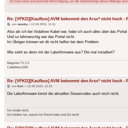
Du hast keine ausreichende Berechtigung, um die Dateianhänge dieses Beitrags anz
Re: [VFKD][Kaufbox] AVM bekommt den Arsc* nicht hoch - 
Beitrag
von
spooky
»
12.09.2024, 11:31
Also als ich bei Vodafone Kabel war, habe ich auch alles über das Portal 
Und so lahmarschig war das Portal nicht.
Im Übrigen können wir dir nicht helfen bei dem Problem.
Wie sieht es denn mit der Laborfirmware aus? Die mal installiert?
Magenta TV 2.0
CableMax1000
Re: [VFKD][Kaufbox] AVM bekommt den Arsc* nicht hoch - 
Beitrag
von
Karl.
»
12.09.2024, 12:25
Die Laborfirmware kennt die aktuellen Steuercodes auch noch nicht.
Ich streite nicht.
Ich erkläre nur, warum ich Recht habe und Du nicht!