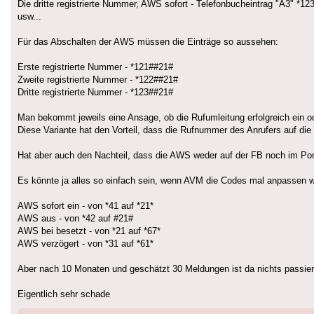
Die dritte registrierte Nummer, AWS sofort - Telefonbucheintrag "A3" *1
usw...
Für das Abschalten der AWS müssen die Einträge so aussehen:
Erste registrierte Nummer - *121##21#
Zweite registrierte Nummer - *122##21#
Dritte registrierte Nummer - *123##21#
Man bekommt jeweils eine Ansage, ob die Rufumleitung erfolgreich ein o
Diese Variante hat den Vorteil, dass die Rufnummer des Anrufers auf die 
Hat aber auch den Nachteil, dass die AWS weder auf der FB noch im Porta
Es könnte ja alles so einfach sein, wenn AVM die Codes mal anpassen wü
AWS sofort ein - von *41 auf *21*
AWS aus - von *42 auf #21#
AWS bei besetzt - von *21 auf *67*
AWS verzögert - von *31 auf *61*
Aber nach 10 Monaten und geschätzt 30 Meldungen ist da nichts passiert,
Eigentlich sehr schade