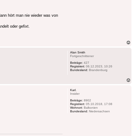
dann hört man nie wieder was von
delt oder gefixt.
Na
ob
Alan Smith
Fortgeschrittener
Beiträge:
427
Registriert:
06.12.2023, 10:26
Bundesland:
Brandenburg
Na
ob
Karl.
Insider
Beiträge:
8902
Registriert:
05.10.2018, 17:08
Wohnort:
Balkonien
Bundesland:
Niedersachsen