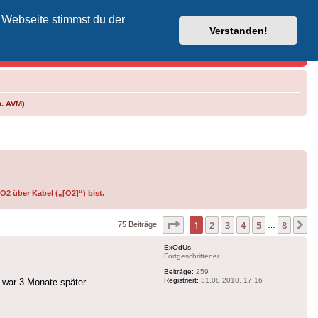
 Webseite stimmst du der
Vodafone-Kabel-Helpdesk
Verstanden!
m. AVM)
O2 über Kabel („[O2]“) bist.
Seite
1
von
8
1
2
3
4
5
8
N
75 Beiträge
…
ExOdUs
Fortgeschrittener
Beiträge:
259
Registriert:
31.08.2010, 17:16
 war 3 Monate später