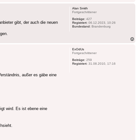
ob
Alan Smith
Fortgeschrittener
Beiträge:
427
bieter gibt, der auch die neuen
Registriert:
06.12.2023, 10:26
Bundesland:
Brandenburg
lgen.
Na
ob
ExOdUs
Fortgeschrittener
Beiträge:
259
Registriert:
31.08.2010, 17:16
erständnis, außer es gäbe eine
gt wird. Es ist ebene eine
hsieht.