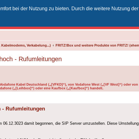
fort bei der Nutzung zu bieten. Durch die weitere Nutzung der
izielles Vodafone-Kabel-Forum
unkt für Kabelkunden von Vodafone - von Kunden für Kunden
 Kabelmodems, Verkabelung...)
FRITZ!Box und weitere Produkte von FRITZ! (ehe
hoch - Rufumleitungen
n Vodafone Kabel Deutschland („[VFKD]“), von Vodafone West („[VF West]“) oder von 
dafone („[Leihbox]“) oder eine Kaufbox („[Kaufbox]“) handelt.
 - Rufumleitungen
 06.12.3023 damit begonnen, die SIP Server umzustellen. Diese Umstellung