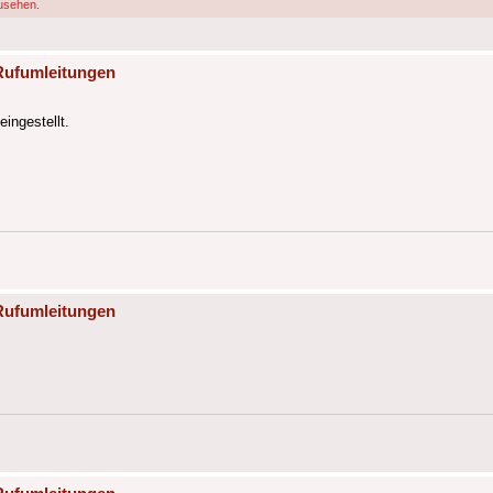
usehen.
Rufumleitungen
eingestellt.
Rufumleitungen