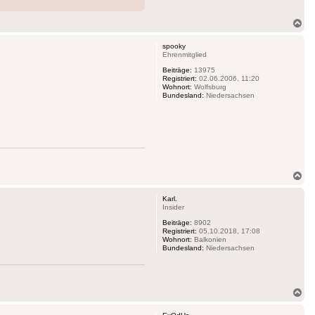
Na
ob
spooky
Ehrenmitglied
Beiträge:
13975
Registriert:
02.06.2006, 11:20
Wohnort:
Wolfsburg
Bundesland:
Niedersachsen
Na
ob
Karl.
Insider
Beiträge:
8902
Registriert:
05.10.2018, 17:08
Wohnort:
Balkonien
Bundesland:
Niedersachsen
Na
ob