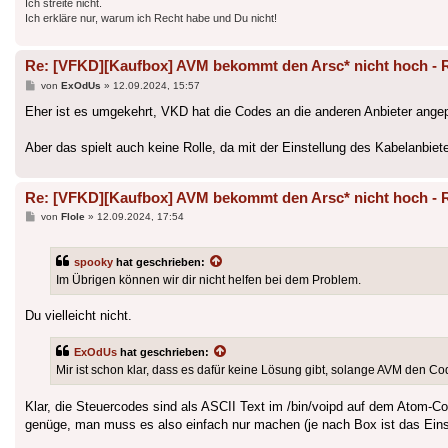
Ich streite nicht.
Ich erkläre nur, warum ich Recht habe und Du nicht!
Re: [VFKD][Kaufbox] AVM bekommt den Arsc* nicht hoch - 
Beitrag
von
ExOdUs
»
12.09.2024, 15:57
Eher ist es umgekehrt, VKD hat die Codes an die anderen Anbieter ange
Aber das spielt auch keine Rolle, da mit der Einstellung des Kabelanbie
Re: [VFKD][Kaufbox] AVM bekommt den Arsc* nicht hoch - 
Beitrag
von
Flole
»
12.09.2024, 17:54
spooky
hat geschrieben:
Im Übrigen können wir dir nicht helfen bei dem Problem.
Du vielleicht nicht.
ExOdUs
hat geschrieben:
Mir ist schon klar, dass es dafür keine Lösung gibt, solange AVM den C
Klar, die Steuercodes sind als ASCII Text im /bin/voipd auf dem Atom-Cor
genüge, man muss es also einfach nur machen (je nach Box ist das Eins