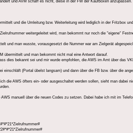
ändert und AVM schaff es nicht, diese in der FW der Kaufboxen anzupassen.
ttelt und die Umleitung bzw. Weiterleitung wird lediglich in der Fritzbox un
 Zielrufnummer weitergeleitet wird, man bekommt nur noch die "eigene" Fest
telt und man wusste, vorausgesetzt die Nummer war am Zielgerät abgespeiche
VM übermittelt und man bekommt nicht mal eine Antwort darauf.
ass dies bekannt sei und mir wurde empfohlen, die AWS im Amt über das VKD
i einschläft (Portal übelst langsam) und dann über die FB bzw. über die ange
die AWS öfters ein- oder ausgeschaltet werden sollen, sieht man dabei nicht,
urden.
e AWS manuell über die neuen Codes zu setzen. Dabei habe ich mit im Telef
21#*#*21*Zielrufnummer#
122#*#*21*Zielrufnummer#