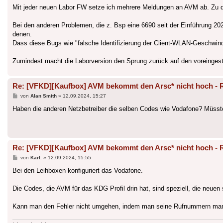
Mit jeder neuen Labor FW setze ich mehrere Meldungen an AVM ab. Zu 
Bei den anderen Problemen, die z. Bsp eine 6690 seit der Einführung 20
denen.
Dass diese Bugs wie "falsche Identifizierung der Client-WLAN-Geschwindi
Zumindest macht die Laborversion den Sprung zurück auf den voreingest
Re: [VFKD][Kaufbox] AVM bekommt den Arsc* nicht hoch - 
Beitrag
von
Alan Smith
»
12.09.2024, 15:27
Haben die anderen Netzbetreiber die selben Codes wie Vodafone? Müsste
Re: [VFKD][Kaufbox] AVM bekommt den Arsc* nicht hoch - 
Beitrag
von
Karl.
»
12.09.2024, 15:55
Bei den Leihboxen konfiguriert das Vodafone.
Die Codes, die AVM für das KDG Profil drin hat, sind speziell, die neuen s
Kann man den Fehler nicht umgehen, indem man seine Rufnummern manuel