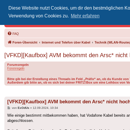
Diese Website nutzt Cookies, um dir den bestmöglichen Kom
Inoff
Verwendung von Cookies zu.
Mehr erfahren
Der Treffp
FAQ
Foren-Übersicht
Internet und Telefon über Kabel
Technik (WLAN-Router,
[VFKD][Kaufbox] AVM bekommt den Arsc* nicht 
Forumsregeln
Forenregeln
Bitte gib bei der Erstellung eines Threads im Feld „Präfix“ an, ob du Kunde vo
Außerdem gib bitte an, ob es sich bei deiner FRITZ!Box um eine Leihbox von Vo
[VFKD][Kaufbox] AVM bekommt den Arsc* nicht hoch
Beitrag
von
ExOdUs
»
12.09.2024, 10:34
Wie einige bestimmt mitbekommen haben, hat Vodafone Kabel bereits am
abgeschlossen.