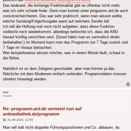
Das bedeutet, die bisherige Funktionalität gibt es offenbar nicht mehr,
was ich sehr schade finde. Denn man konnte unter programm.ard.de auch
zurückrecherchieren. Das war sehr praktisch, wenn man wissen wollte,
welche Sendung/Folge/Ausgabe wann auf welchem Sender lief.
Ich will die Hoffung mal noch nicht aufgeben, dass diese Funktion
vielleicht noch wiederkommt, allerdings befürchte ich, dass die ARD
hierauf künftig verzichten wird. (Sonst hätte man es vermutlich direkt
beibehalten.) Im Moment kann man das Programm nur 7 Tage zurück und
7 Tage im Voraus betrachten.
Wer beispielsweise wissen möchte, was in einem Monat läuft, schaut in
die Röhre.
Natürlich ist es dem Zeitgeist geschuldet, aber man könnte ja das
Nützliche mit dem Modernen einfach verbinden. Programmdaten müssen
ohnehin hinterlegt werden.
Karl.
Insider
Re: programm.ard.de verweist nun auf
ardmediathek.de/programm
Beitrag
01.09.2024, 11:05
Man will halt nicht doppelte Führungspositionen und Co. abbauen, da