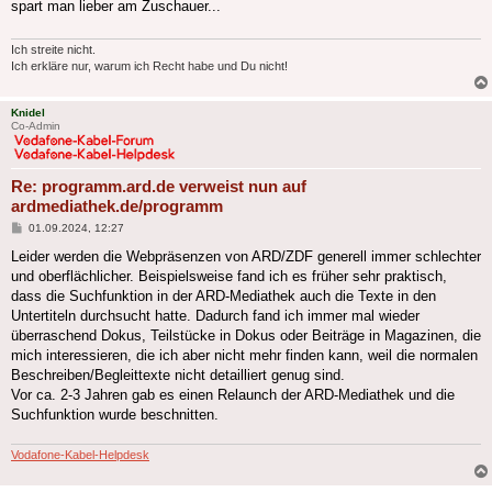
spart man lieber am Zuschauer...
Ich streite nicht.
Ich erkläre nur, warum ich Recht habe und Du nicht!
Knidel
Co-Admin
Re: programm.ard.de verweist nun auf
ardmediathek.de/programm
Beitrag
01.09.2024, 12:27
Leider werden die Webpräsenzen von ARD/ZDF generell immer schlechter
und oberflächlicher. Beispielsweise fand ich es früher sehr praktisch,
dass die Suchfunktion in der ARD-Mediathek auch die Texte in den
Untertiteln durchsucht hatte. Dadurch fand ich immer mal wieder
überraschend Dokus, Teilstücke in Dokus oder Beiträge in Magazinen, die
mich interessieren, die ich aber nicht mehr finden kann, weil die normalen
Beschreiben/Begleittexte nicht detailliert genug sind.
Vor ca. 2-3 Jahren gab es einen Relaunch der ARD-Mediathek und die
Suchfunktion wurde beschnitten.
Vodafone-Kabel-Helpdesk