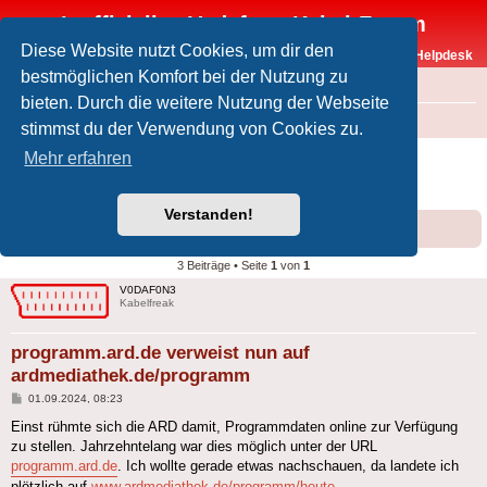
Inoffizielles Vodafone-Kabel-Forum
Diese Website nutzt Cookies, um dir den
Vodafone-Kabel-Helpdesk
bestmöglichen Komfort bei der Nutzung zu
FAQ
bieten. Durch die weitere Nutzung der Webseite
Foren-Übersicht
Offtopic
Medien
stimmst du der Verwendung von Cookies zu.
programm.ard.de verweist nun auf
Mehr erfahren
ardmediathek.de/programm
Verstanden!
Forumsregeln
Forenregeln
3 Beiträge • Seite
1
von
1
V0DAF0N3
Kabelfreak
programm.ard.de verweist nun auf
ardmediathek.de/programm
Beitrag
01.09.2024, 08:23
Einst rühmte sich die ARD damit, Programmdaten online zur Verfügung
zu stellen. Jahrzehntelang war dies möglich unter der URL
programm.ard.de
. Ich wollte gerade etwas nachschauen, da landete ich
plötzlich auf
www.ardmediathek.de/programm/heute
.