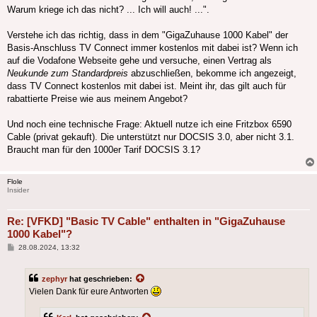
Warum kriege ich das nicht? ... Ich will auch! ...".
Verstehe ich das richtig, dass in dem "GigaZuhause 1000 Kabel" der
Basis-Anschluss TV Connect immer kostenlos mit dabei ist? Wenn ich
auf die Vodafone Webseite gehe und versuche, einen Vertrag als
Neukunde zum Standardpreis
abzuschließen, bekomme ich angezeigt,
dass TV Connect kostenlos mit dabei ist. Meint ihr, das gilt auch für
rabattierte Preise wie aus meinem Angebot?
Und noch eine technische Frage: Aktuell nutze ich eine Fritzbox 6590
Cable (privat gekauft). Die unterstützt nur DOCSIS 3.0, aber nicht 3.1.
Braucht man für den 1000er Tarif DOCSIS 3.1?
Flole
Insider
Re: [VFKD] "Basic TV Cable" enthalten in "GigaZuhause
1000 Kabel"?
Beitrag
28.08.2024, 13:32
zephyr
hat geschrieben:
Vielen Dank für eure Antworten