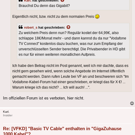
Karl.
hat geschrieben:
Brauchst Du denn das Gigabit?
Eigentlich nicht, bzw. nicht zu dem normalen Preis
robert_s
hat geschrieben:
Zu welchem Preis denn nun? Regulär kostet der 64,99€, also
schlappe 18€/Monat mehr - und dann kannst du da nur "Vodafone
TV Connect" kostenlos dazu buchen, was nur zum Empfang der
unverschlüsselten Sender berechtigt. Die Privatsender in HD gibt
es nur für einen weiteren monatlichen Aufpreis.
Ich habe den Betrag nicht im Post genannt, weil ich mir dachte, dass es
nicht gern gesehen wird, wenn solche Angebote im Internet öffentlich
gemacht werden. Dann rufen Leute bei VF an und beschweren sich "Im
Vodafone-Kabel-Forum hat einer geschrieben, er kriegt das für X €! ...
Warum kriege ich das nicht? ... Ich will auch! ...".
Im offiziellen Forum ist es verboten, hier nicht.
Karl.
Insider
Re: [VFKD] "Basic TV Cable" enthalten in "GigaZuhause
1000 Kabel"?