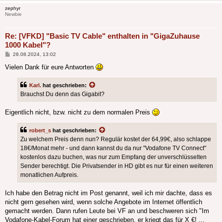
zephyr
Newbie
Re: [VFKD] "Basic TV Cable" enthalten in "GigaZuhause
1000 Kabel"?
Beitrag
28.08.2024, 13:02
Vielen Dank für eure Antworten
Karl.
hat geschrieben:
Brauchst Du denn das Gigabit?
Eigentlich nicht, bzw. nicht zu dem normalen Preis
robert_s
hat geschrieben:
Zu welchem Preis denn nun? Regulär kostet der 64,99€, also schlappe
18€/Monat mehr - und dann kannst du da nur "Vodafone TV Connect"
kostenlos dazu buchen, was nur zum Empfang der unverschlüsselten
Sender berechtigt. Die Privatsender in HD gibt es nur für einen weiteren
monatlichen Aufpreis.
Ich habe den Betrag nicht im Post genannt, weil ich mir dachte, dass es
nicht gern gesehen wird, wenn solche Angebote im Internet öffentlich
gemacht werden. Dann rufen Leute bei VF an und beschweren sich "Im
Vodafone-Kabel-Forum hat einer geschrieben, er kriegt das für X €! ...