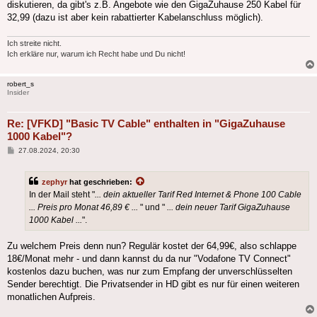
diskutieren, da gibt's z.B. Angebote wie den GigaZuhause 250 Kabel für
32,99 (dazu ist aber kein rabattierter Kabelanschluss möglich).
Ich streite nicht.
Ich erkläre nur, warum ich Recht habe und Du nicht!
robert_s
Insider
Re: [VFKD] "Basic TV Cable" enthalten in "GigaZuhause
1000 Kabel"?
Beitrag
27.08.2024, 20:30
zephyr
hat geschrieben:
In der Mail steht "
... dein aktueller Tarif Red Internet & Phone 100 Cable
... Preis pro Monat 46,89 € ...
" und "
... dein neuer Tarif GigaZuhause
1000 Kabel ...
".
Zu welchem Preis denn nun? Regulär kostet der 64,99€, also schlappe
18€/Monat mehr - und dann kannst du da nur "Vodafone TV Connect"
kostenlos dazu buchen, was nur zum Empfang der unverschlüsselten
Sender berechtigt. Die Privatsender in HD gibt es nur für einen weiteren
monatlichen Aufpreis.