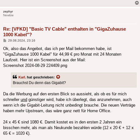
zephyr
Newbie
Re: [VFKD] "Basic TV Cable" enthalten in "GigaZuhause
1000 Kabel"?
Beitrag
29.08.2024, 23:16
Ok, also das Angebot, das ich per Mail bekommen habe, ist
"GigaZuhause 1000 Kabel" für 44,99 € pro Monat mit 24 Monaten
Laufzeit. Hier ist ein Screenshot aus der Mail:
Screenshot 2024-08-29 224409.png
Karl.
hat geschrieben:
Brauchst Du denn das Gigabit?
Da die Werbung auf den ersten Blick so aussieht, als ob es für mich
schneller
und
günstiger wird, habe ich überlegt, das anzunehmen, auch
wenn ich die Gigabit-Leitung nicht unbedingt brauche. Die neuen Verträge
haben mehr Upstream, das wäre ganz nett für Home Office.
24 x 45 € sind 1080 €. Damit kostet es in den ersten 2 Jahren ein
bisschen mehr, als man als Neukunde bezahlen würde (12 x 20 € + 12 x
65 € = 1020 €).