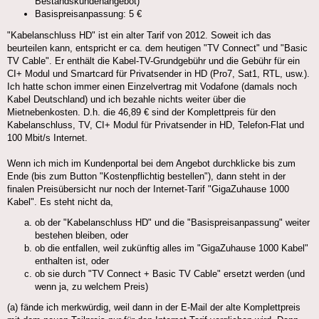
Bestandskundenangebot)
Basispreisanpassung: 5 €
"Kabelanschluss HD" ist ein alter Tarif von 2012. Soweit ich das
beurteilen kann, entspricht er ca. dem heutigen "TV Connect" und "Basic
TV Cable". Er enthält die Kabel-TV-Grundgebühr und die Gebühr für ein
CI+ Modul und Smartcard für Privatsender in HD (Pro7, Sat1, RTL, usw.).
Ich hatte schon immer einen Einzelvertrag mit Vodafone (damals noch
Kabel Deutschland) und ich bezahle nichts weiter über die
Mietnebenkosten. D.h. die 46,89 € sind der Komplettpreis für den
Kabelanschluss, TV, CI+ Modul für Privatsender in HD, Telefon-Flat und
100 Mbit/s Internet.
Wenn ich mich im Kundenportal bei dem Angebot durchklicke bis zum
Ende (bis zum Button "Kostenpflichtig bestellen"), dann steht in der
finalen Preisübersicht nur noch der Internet-Tarif "GigaZuhause 1000
Kabel". Es steht nicht da,
ob der "Kabelanschluss HD" und die "Basispreisanpassung" weiter
bestehen bleiben, oder
ob die entfallen, weil zukünftig alles im "GigaZuhause 1000 Kabel"
enthalten ist, oder
ob sie durch "TV Connect + Basic TV Cable" ersetzt werden (und
wenn ja, zu welchem Preis)
(a) fände ich merkwürdig, weil dann in der E-Mail der alte Komplettpreis