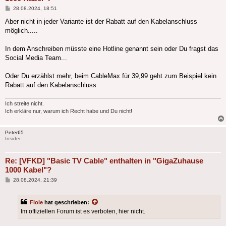
Beitrag
28.08.2024, 18:51
Aber nicht in jeder Variante ist der Rabatt auf den Kabelanschluss
möglich.....
In dem Anschreiben müsste eine Hotline genannt sein oder Du fragst das
Social Media Team...
Oder Du erzählst mehr, beim CableMax für 39,99 geht zum Beispiel kein
Rabatt auf den Kabelanschluss
Ich streite nicht.
Ich erkläre nur, warum ich Recht habe und Du nicht!
Peter65
Insider
Re: [VFKD] "Basic TV Cable" enthalten in "GigaZuhause
1000 Kabel"?
Beitrag
28.08.2024, 21:39
Flole
hat geschrieben:
Im offiziellen Forum ist es verboten, hier nicht.