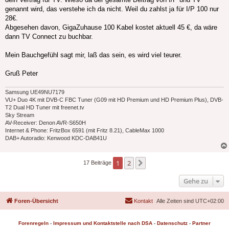
genannt wird, das verstehe ich da nicht. Weil du zahlst ja für I/P 100 nur
28€.
Abgesehen davon, GigaZuhause 100 Kabel kostet aktuell 45 €, da wäre
dann TV Connect zu buchbar.
Mein Bauchgefühl sagt mir, laß das sein, es wird viel teurer.
Gruß Peter
Samsung UE49NU7179
VU+ Duo 4K mit DVB-C FBC Tuner (G09 mit HD Premium und HD Premium Plus), DVB-
T2 Dual HD Tuner mit freenet.tv
Sky Stream
AV-Receiver: Denon AVR-S650H
Internet & Phone: FritzBox 6591 (mit Fritz 8.21), CableMax 1000
DAB+ Autoradio: Kenwood KDC-DAB41U
1
2
Nächste
17 Beiträge
Gehe zu
Foren-Übersicht
Kontakt
Alle Zeiten sind
UTC+02:00
Forenregeln
-
Impressum und Kontaktstelle nach DSA
-
Datenschutz
-
Partner