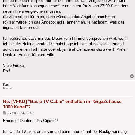
mit dem neuen Teilpreis nur für den Internet-Tarif verglichen wird. Dann
hätte Vodafone konsequenterweise den alten Preis von 27,99 € mit dem
neuen Preis vergleichen müssen.
(b) wäre schon für mich, dann würde ich das Angebot annehmen.
(c) hier würde ich das Angebot ggfs. annehmen, je nachdem, was das
ingesamt kosten soll.
Ich befürchte, dass mir das Blaue vom Himmel versprochen wird, wenn
ich bei der Hotline anrufe. Deshalb frage ich hier, ob vielleicht jemand
schon so einen Fall hatte oder ob jemand Genaueres dazu weiß. Vielen
Dank im Voraus für eure Hilfe.
Viele Grüße,
Ralf
Karl.
Insider
Re: [VFKD] "Basic TV Cable" enthalten in "GigaZuhause
1000 Kabel"?
Beitrag
27.08.2024, 19:07
Brauchst Du denn das Gigabit?
Ich würde TV nicht anfassen und beim Internet mit der Rückgewinnung