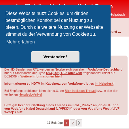
Inoffizielles Vodafone-Kabel-Forum
Diese Website nutzt Cookies, um dir den
Vodafone-Kabel-Helpdesk
bestmöglichen Komfort bei der Nutzung zu
FAQ
bieten. Durch die weitere Nutzung der Webseite
Foren-Übersicht
Fernsehen und Radio über Kabel
Kabelanschluss und Vodafone Basic TV
stimmst du der Verwendung von Cookies zu.
[VFKD] "Basic TV Cable" enthalten in
Mehr erfahren
"GigaZuhause 1000 Kabel"?
Verstanden!
Forumsregeln
Forenregeln
Die HD-Sender von RTL werden im Netzbereich von ehem.
Vodafone Deutschland
nur auf Smartcards des Typs
D03, D08, G02 oder G09
freigeschaltet (nicht auf
D02/D09!).
Weitere Informationen hier!
Informationen zu HDTV im Kabelnetz von Vodafone gibt es
im Helpdesk
!
Bei Empfangsproblemen lohnt sich u.U. ein
Blick in diesen Thread
bzw. in den dort
verlinkten
Helpdesk-Artikel
.
Bitte gib bei der Erstellung eines Threads im Feld „Präfix“ an, ob du Kunde
von Vodafone Kabel Deutschland („[VFKD]“) oder von Vodafone West („[VF
West]“) bist.
1
2
Nächste
17 Beiträge