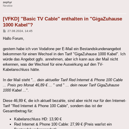
zephyr
Newbie
[VFKD] "Basic TV Cable" enthalten in "GigaZuhause
1000 Kabel"?
Beitrag
27.08.2024, 14:45
Hallo Forum,
gestern habe ich von Vodafone per E-Mail ein Bestandskundenangebot
bekommen für einen Wechsel in den Tarif "GigaZuhause 1000 Kabel". Ich
würde das Angebot ggfs. annehmen, aber ich kann aus der Mail nicht
erkennen, was der Wechsel für eine Auswirkung auf den TV-
Kabelanschluss hätte.
In der Mail steht "
... dein aktueller Tarif Red Internet & Phone 100 Cable
... Preis pro Monat 46,89 € ...
" und "
... dein neuer Tarif GigaZuhause
1000 Kabel ...
".
Diese 46,89 €, die ich aktuell bezahle, sind aber nicht nur für den Internet-
Tarif "Red Internet & Phone 100 Cable", sondern das ist der
Gesamtbetrag für:
Kabelanschluss HD: 13,90 €
Red Internet & Phone 100 Cable: 27,99 € (Preis war/ist ein