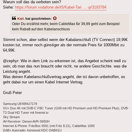
Warum soll das da verboten sein?
Siehe:
https://forum.vodafone.de/t5/Kabel-Tari ... -p/3193784
Karl.
hat geschrieben:
Oder Du erzählst mehr, beim CableMax für 39,99 geht zum Beispiel
kein Rabatt auf den Kabelanschluss
Stimmt schon, aber selbst wenn der Kabalanschluß (TV Connect) 19,99€
kosten tut, immer noch günstiger als der normale Preis für 1000Mbit zu
64,99€.
@zephyr: Wie in dem Link zu erkennen ist, das Angebot scheint reell zu
sein, ob man das nun braucht oder nicht, ne andere Geschichte. was die
Leistung angeht.
Was deinen Kabelanschlußvertrag angeht, der ist davon unbetroffen, es
geht dabei nur um einen Kabel Internet Vertrag.
Gruß Peter
Samsung UE49NU7179
VU+ Duo 4K mit DVB-C FBC Tuner (G09 mit HD Premium und HD Premium Plus), DVB-
T2 Dual HD Tuner mit freenet.tv
Sky Stream
AV-Receiver: Denon AVR-S650H
Internet & Phone: FritzBox 6591 (mit Fritz 8.21), CableMax 1000
DAB+ Autoradio: Kenwood KDC-DAB41U