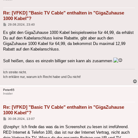
Re: [VFKD] "Basic TV Cable" enthalten in "GigaZuhause
1000 Kabel"?
Beitrag
29.08.2024, 23:40
Es gibt den GigaZuhause 1000 Kabel beispielsweise für 44,99, da erhälst
Du auf den Kabelanschluss keine Rabatte, gibt aber auch den
GigaZuhause 1000 Kabel für 64,99, da bekommst Du maximal 12,99
Rabatt auf den Kabelanschluss.
Soll heißen, dass es einzeln billiger sein kann als zusammen
Ich streite nicht.
Ich erkläre nur, warum ich Recht habe und Du nicht!
Peter65
Insider
Re: [VFKD] "Basic TV Cable" enthalten in "GigaZuhause
1000 Kabel"?
Beitrag
30.08.2024, 13:07
@zephyr: Ich finde das was da im Screenshot zu lesen ist irreführend.
RED Internet & Telefon 100, das ist nur der Internet Vertrag, nicht auch
dein Vertrag für TV. Wieso da der gesamte Beitrag von I/P und TV