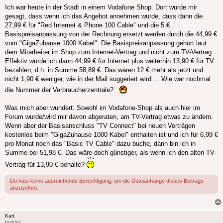
Ich war heute in der Stadt in einem Vodafone Shop. Dort wurde mir
gesagt, dass wenn ich das Angebot annehmen würde, dass dann die
27,99 € für "Red Internet & Phone 100 Cable" und die 5 €
Basispreisanpassung von der Rechnung ersetzt werden durch die 44,99 €
vom "GigaZuhause 1000 Kabel". Die Basispreisanpassung gehört laut
dem Mitarbeiter im Shop zum Internet-Vertrag und nicht zum TV-Vertrag.
Effektiv würde ich dann 44,99 € für Internet plus weiterhin 13,90 € für TV
bezahlen, d.h. in Summe 58,89 €. Das wären 12 € mehr als jetzt und
nicht 1,90 € weniger, wie in der Mail suggeriert wird ... Wie war nochmal
die Nummer der Verbraucherzentrale?
Was mich aber wundert: Sowohl im Vodafone-Shop als auch hier im
Forum wurde/wird mir davon abgeraten, am TV-Vertrag etwas zu ändern.
Wenn aber der Basisanschluss "TV Connect" bei neuen Verträgen
kostenlos beim "GigaZuhause 1000 Kabel" enthalten ist und ich für 6,99 €
pro Monat noch das "Basic TV Cable" dazu buche, dann bin ich in
Summe bei 51,98 €. Das wäre doch günstiger, als wenn ich den alten TV-
Vertrag für 13,90 € behalte?
Du hast keine ausreichende Berechtigung, um die Dateianhänge dieses Beitrags
anzusehen.
Karl.
Insider