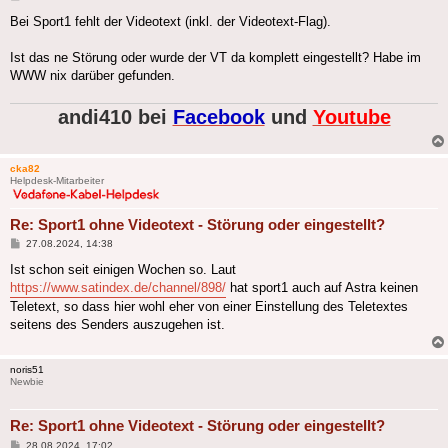
Bei Sport1 fehlt der Videotext (inkl. der Videotext-Flag).
Ist das ne Störung oder wurde der VT da komplett eingestellt? Habe im
WWW nix darüber gefunden.
andi410 bei
Facebook
und
Youtube
cka82
Helpdesk-Mitarbeiter
Re: Sport1 ohne Videotext - Störung oder eingestellt?
Beitrag
27.08.2024, 14:38
Ist schon seit einigen Wochen so. Laut
https://www.satindex.de/channel/898/
hat sport1 auch auf Astra keinen
Teletext, so dass hier wohl eher von einer Einstellung des Teletextes
seitens des Senders auszugehen ist.
noris51
Newbie
Re: Sport1 ohne Videotext - Störung oder eingestellt?
Beitrag
28.08.2024, 17:02