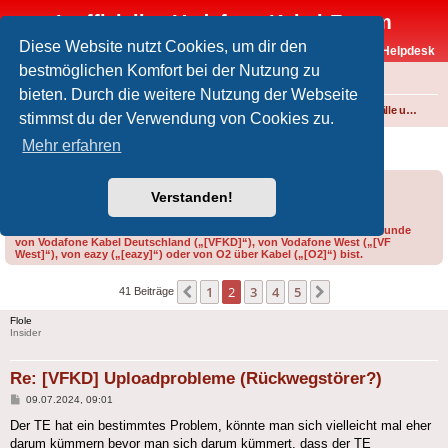
Inoffizielles Vodafone-Kabel-Forum
Diese Website nutzt Cookies, um dir den
Vodafone-Kabel-Helpdesk
bestmöglichen Komfort bei der Nutzung zu
FAQ
bieten. Durch die weitere Nutzung der Webseite
Foren-Übersicht
Internet und Telefon über Kabel
Störungen, Ausfälle und Speedprobleme
stimmst du der Verwendung von Cookies zu.
[VFKD] Uploadprobleme (Rückwegstörer?)
Mehr erfahren
Forumsregeln
Forenregeln
Verstanden!
Bitte gib bei der Erstellung eines Threads im Feld „Präfix“ an, ob du Kunde
von Vodafone Kabel Deutschland („[VFKD]“), von Vodafone West („[VF
West]“), von eazy („[eazy]“) oder von O2 über Kabel („[O2]“) bist.
1
2
3
4
5
Vorherige
Nächste
41 Beiträge
Flole
Insider
Re: [VFKD] Uploadprobleme (Rückwegstörer?)
Beitrag
09.07.2024, 09:01
Der TE hat ein bestimmtes Problem, könnte man sich vielleicht mal eher
darum kümmern bevor man sich darum kümmert, dass der TE