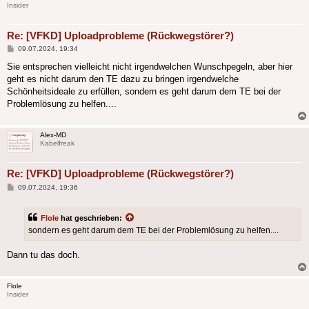
Insider
Re: [VFKD] Uploadprobleme (Rückwegstörer?)
Beitrag
09.07.2024, 19:34
Sie entsprechen vielleicht nicht irgendwelchen Wunschpegeln, aber hier
geht es nicht darum den TE dazu zu bringen irgendwelche
Schönheitsideale zu erfüllen, sondern es geht darum dem TE bei der
Problemlösung zu helfen....
Alex-MD
Kabelfreak
Re: [VFKD] Uploadprobleme (Rückwegstörer?)
Beitrag
09.07.2024, 19:36
Flole
hat geschrieben:
sondern es geht darum dem TE bei der Problemlösung zu helfen....
Dann tu das doch.
Flole
Insider