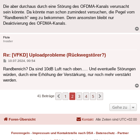
Die aber durchaus durch eine Störung des OFDMA-Kanals verursacht
sein könnte. Da könnte man schon zumindest versuchen, die Pegel vom
"Randbereich" weg zu bekommen. Denn ansonsten bleibt nur
Deaktivierung des OFDMA-Kanals.
Flole
Insider
Re: [VFKD] Uploadprobleme (Rückwegstörer?)
Beitrag
10.07.2024, 00:54
Randbereich? Da sind 10dB Luft nach oben..... Und eventuelle Störungen
würden, durch eine Erhöhung der Verstärkung, nur noch mehr verstärkt
werden.
1
2
3
4
5
Vorherige
Nächste
41 Beiträge
Gehe zu
Foren-Übersicht
Kontakt
Alle Zeiten sind
UTC+02:00
Forenregeln
-
Impressum und Kontaktstelle nach DSA
-
Datenschutz
-
Partner