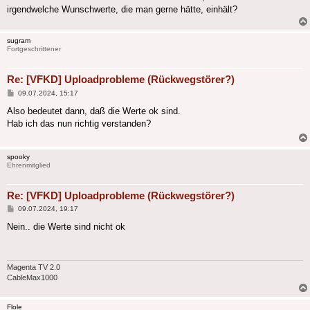
irgendwelche Wunschwerte, die man gerne hätte, einhält?
sugram
Fortgeschrittener
Re: [VFKD] Uploadprobleme (Rückwegstörer?)
Beitrag
09.07.2024, 15:17
Also bedeutet dann, daß die Werte ok sind.
Hab ich das nun richtig verstanden?
spooky
Ehrenmitglied
Re: [VFKD] Uploadprobleme (Rückwegstörer?)
Beitrag
09.07.2024, 19:17
Nein.. die Werte sind nicht ok
Magenta TV 2.0
CableMax1000
Flole