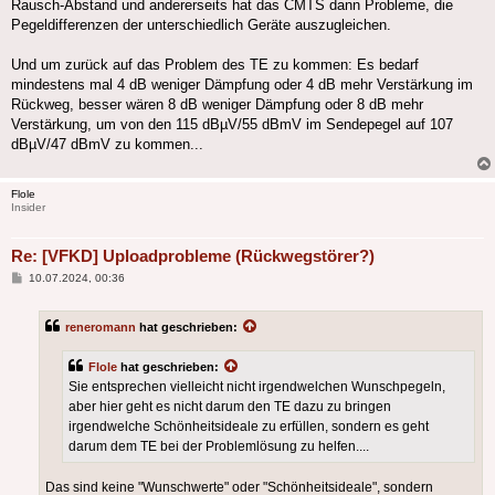
Rausch-Abstand und andererseits hat das CMTS dann Probleme, die
Pegeldifferenzen der unterschiedlich Geräte auszugleichen.
Und um zurück auf das Problem des TE zu kommen: Es bedarf
mindestens mal 4 dB weniger Dämpfung oder 4 dB mehr Verstärkung im
Rückweg, besser wären 8 dB weniger Dämpfung oder 8 dB mehr
Verstärkung, um von den 115 dBµV/55 dBmV im Sendepegel auf 107
dBµV/47 dBmV zu kommen...
Flole
Insider
Re: [VFKD] Uploadprobleme (Rückwegstörer?)
Beitrag
10.07.2024, 00:36
reneromann
hat geschrieben:
Flole
hat geschrieben:
Sie entsprechen vielleicht nicht irgendwelchen Wunschpegeln,
aber hier geht es nicht darum den TE dazu zu bringen
irgendwelche Schönheitsideale zu erfüllen, sondern es geht
darum dem TE bei der Problemlösung zu helfen....
Das sind keine "Wunschwerte" oder "Schönheitsideale", sondern