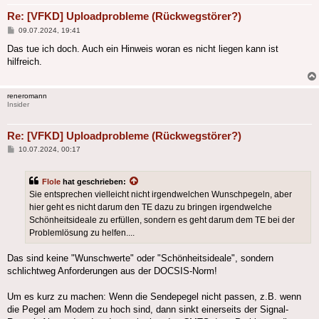
Re: [VFKD] Uploadprobleme (Rückwegstörer?)
Beitrag
09.07.2024, 19:41
Das tue ich doch. Auch ein Hinweis woran es nicht liegen kann ist
hilfreich.
reneromann
Insider
Re: [VFKD] Uploadprobleme (Rückwegstörer?)
Beitrag
10.07.2024, 00:17
Flole
hat geschrieben:
Sie entsprechen vielleicht nicht irgendwelchen Wunschpegeln, aber
hier geht es nicht darum den TE dazu zu bringen irgendwelche
Schönheitsideale zu erfüllen, sondern es geht darum dem TE bei der
Problemlösung zu helfen....
Das sind keine "Wunschwerte" oder "Schönheitsideale", sondern
schlichtweg Anforderungen aus der DOCSIS-Norm!
Um es kurz zu machen: Wenn die Sendepegel nicht passen, z.B. wenn
die Pegel am Modem zu hoch sind, dann sinkt einerseits der Signal-