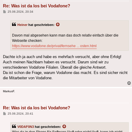
Re: Was ist da los bei Vodafone?
Beitrag
25.06.2024, 20:34
Heiner
hat geschrieben:
Davon mal abgesehen kann man das doch relativ einfach über die
Webseite checken:
https://www.vodafone.de/privat/fernsehe ... osten.html
Dachte ich ja auch und habe es mehrfach versucht, aber ohne Erfolg!
Auch meinen Nachbarn haben es versucht. Darum sind wir zu
verschiedenen Vodafone Filialen. Überall die gleiche Antwort.
Da ist schon die Frage, warum Vodafone das macht. Es sind sicher nicht
die Mitarbeiter von Vodafone.
MarkusF.
Re: Was ist da los bei Vodafone?
Beitrag
25.06.2024, 20:41
V0DAF0N3
hat geschrieben: