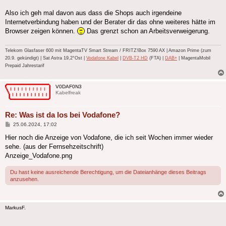
Also ich geh mal davon aus dass die Shops auch irgendeine
Internetverbindung haben und der Berater dir das ohne weiteres hätte im
Browser zeigen können.
Das grenzt schon an Arbeitsverweigerung.
Telekom Glasfaser 600 mit MagentaTV Smart Stream / FRITZ!Box 7590 AX | Amazon Prime (zum
20.9. gekündigt) | Sat Astra 19,2°Ost |
Vodafone Kabel
|
DVB-T2 HD
(FTA) |
DAB+
| MagentaMobil
Prepaid Jahrestarif
V0DAF0N3
Kabelfreak
Re: Was ist da los bei Vodafone?
Beitrag
25.06.2024, 17:02
Hier noch die Anzeige von Vodafone, die ich seit Wochen immer wieder
sehe. (aus der Fernsehzeitschrift)
Anzeige_Vodafone.png
Du hast keine ausreichende Berechtigung, um die Dateianhänge dieses Beitrags
anzusehen.
MarkusF.