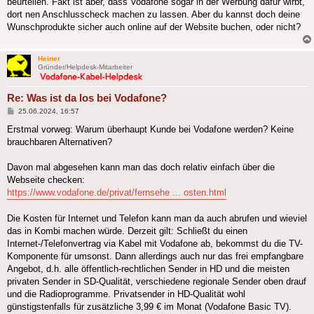
beurteilen. Fakt ist aber, dass Vodafone sogar in der Werbung dafür wirbt,
dort nen Anschlusscheck machen zu lassen. Aber du kannst doch deine
Wunschprodukte sicher auch online auf der Website buchen, oder nicht?
Heiner
Gründer/Helpdesk-Mitarbeiter
Re: Was ist da los bei Vodafone?
Beitrag
25.06.2024, 16:57
Erstmal vorweg: Warum überhaupt Kunde bei Vodafone werden? Keine
brauchbaren Alternativen?
Davon mal abgesehen kann man das doch relativ einfach über die
Webseite checken:
https://www.vodafone.de/privat/fernsehe ... osten.html
Die Kosten für Internet und Telefon kann man da auch abrufen und wieviel
das in Kombi machen würde. Derzeit gilt: Schließt du einen
Internet-/Telefonvertrag via Kabel mit Vodafone ab, bekommst du die TV-
Komponente für umsonst. Dann allerdings auch nur das frei empfangbare
Angebot, d.h. alle öffentlich-rechtlichen Sender in HD und die meisten
privaten Sender in SD-Qualität, verschiedene regionale Sender oben drauf
und die Radioprogramme. Privatsender in HD-Qualität wohl
günstigstenfalls für zusätzliche 3,99 € im Monat (Vodafone Basic TV).