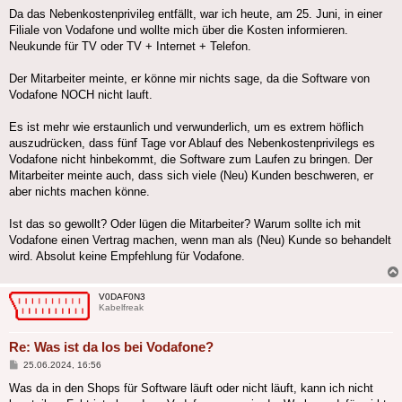
Da das Nebenkostenprivileg entfällt, war ich heute, am 25. Juni, in einer
Filiale von Vodafone und wollte mich über die Kosten informieren.
Neukunde für TV oder TV + Internet + Telefon.
Der Mitarbeiter meinte, er könne mir nichts sage, da die Software von
Vodafone NOCH nicht lauft.
Es ist mehr wie erstaunlich und verwunderlich, um es extrem höflich
auszudrücken, dass fünf Tage vor Ablauf des Nebenkostenprivilegs es
Vodafone nicht hinbekommt, die Software zum Laufen zu bringen. Der
Mitarbeiter meinte auch, dass sich viele (Neu) Kunden beschweren, er
aber nichts machen könne.
Ist das so gewollt? Oder lügen die Mitarbeiter? Warum sollte ich mit
Vodafone einen Vertrag machen, wenn man als (Neu) Kunde so behandelt
wird. Absolut keine Empfehlung für Vodafone.
V0DAF0N3
Kabelfreak
Re: Was ist da los bei Vodafone?
Beitrag
25.06.2024, 16:56
Was da in den Shops für Software läuft oder nicht läuft, kann ich nicht