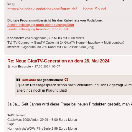
lang:
https://helpdesk.vodafonekabelforum.de/ ... Home_Sound
Digitale Programmübersicht für das Kabelnetz von Vodafone:
Senderumbelegung
noch nicht durchgeführt
Senderumbelegung
bereits durchgeführt
Kabelnetz:
voll ausgebaut (862 MHz) mit 1000 Mbit/s
TV:
TV Connect + GigaTV Cable mit 2x GigaTV Home (Hauptbox + Multiroombox)
Internet:
GigaZuhause 250 Kabel mit FRITZ!Box 6490 (kdg)
Re: Neue GigaTV-Generation ab dem 28. Mai 2024
Beitrag
von
Escorpio
»
27.05.2024, 00:07
DerSarde
hat geschrieben:
[*]Da im Pressegespräch schon nach Videotext und HbbTV gefragt wurd
allerdings noch in Klärung.[/list]
Ja Ja... Seit Jahren wird diese Frage bei neuen Produkten gestellt, man 
Tel/Internet:
CableMax 1000 Aktion 39,99 + 5,00 Euro / Monat
Sky:
Nur noch via WOW, Film/Serie 2,99 Euro / Monat