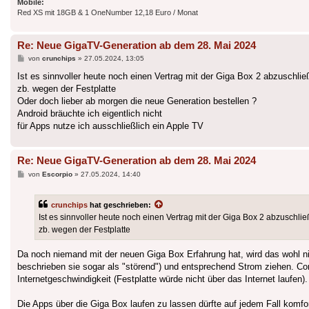
Mobile:
Red XS mit 18GB & 1 OneNumber 12,18 Euro / Monat
Re: Neue GigaTV-Generation ab dem 28. Mai 2024
Beitrag
von
crunchips
»
27.05.2024, 13:05
Ist es sinnvoller heute noch einen Vertrag mit der Giga Box 2 abzuschli
zb. wegen der Festplatte
Oder doch lieber ab morgen die neue Generation bestellen ?
Android bräuchte ich eigentlich nicht
für Apps nutze ich ausschließlich ein Apple TV
Re: Neue GigaTV-Generation ab dem 28. Mai 2024
Beitrag
von
Escorpio
»
27.05.2024, 14:40
crunchips
hat geschrieben:
Ist es sinnvoller heute noch einen Vertrag mit der Giga Box 2 abzuschli
zb. wegen der Festplatte
Da noch niemand mit der neuen Giga Box Erfahrung hat, wird das wohl n
beschrieben sie sogar als "störend") und entsprechend Strom ziehen. Con
Internetgeschwindigkeit (Festplatte würde nicht über das Internet laufen).
Die Apps über die Giga Box laufen zu lassen dürfte auf jedem Fall komf