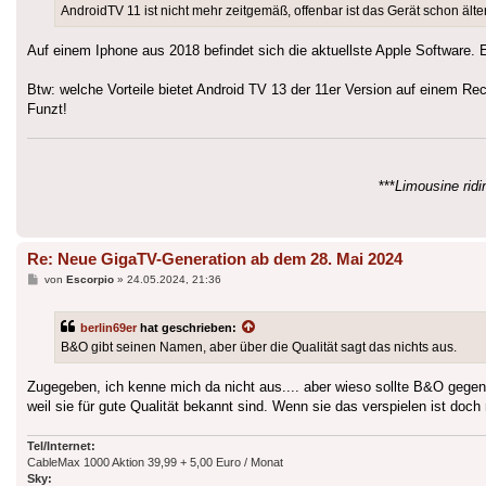
AndroidTV 11 ist nicht mehr zeitgemäß, offenbar ist das Gerät schon älte
Auf einem Iphone aus 2018 befindet sich die aktuellste Apple Software. E
Btw: welche Vorteile bietet Android TV 13 der 11er Version auf einem R
Funzt!
***
Limousine ridin
Re: Neue GigaTV-Generation ab dem 28. Mai 2024
Beitrag
von
Escorpio
»
24.05.2024, 21:36
berlin69er
hat geschrieben:
B&O gibt seinen Namen, aber über die Qualität sagt das nichts aus.
Zugegeben, ich kenne mich da nicht aus.... aber wieso sollte B&O gegen
weil sie für gute Qualität bekannt sind. Wenn sie das verspielen ist doc
Tel/Internet:
CableMax 1000 Aktion 39,99 + 5,00 Euro / Monat
Sky: