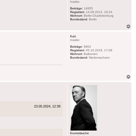
Insider
Beiträge:
14955
Registriert:
14.08.2012, 19:24
Wohnort:
Berlin-Charlottenburg
Bundesland:
Berlin
Na
ob
Karl.
Insider
Beiträge:
8902
Registriert:
05.10.2018, 17:08
Wohnort:
Balkonien
Bundesland:
Niedersachsen
Na
ob
23.05.2024, 12:39
Krummlasche