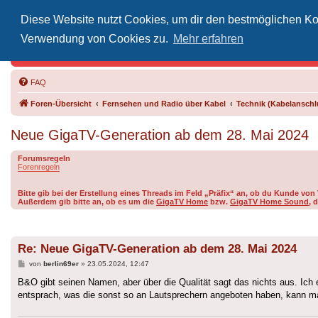
Diese Website nutzt Cookies, um dir den bestmöglichen Kom
Inoff
Verwendung von Cookies zu.
Mehr erfahren
Der Treffp
FAQ
Foren-Übersicht
Fernsehen und Radio über Kabel
Technik (Kabelanschlu
Neue GigaTV-Generation ab dem 28. Mai 2024
Forumsregeln
Forenregeln
Bitte gib bei der Erstellung eines Threads im Feld „Präfix“ an, ob du Kunde v
Außerdem gib bitte an, ob es um die
GigaTV Home
bzw.
GigaTV Home Sound
, 
Re: Neue GigaTV-Generation ab dem 28. Mai 2024
Beitrag
von
berlin69er
»
23.05.2024, 12:47
B&O gibt seinen Namen, aber über die Qualität sagt das nichts aus. Ich 
entsprach, was die sonst so an Lautsprechern angeboten haben, kann ma