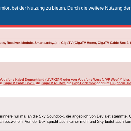
fort bei der Nutzung zu bieten. Durch die weitere Nutzung der
izielles Vodafone-Kabel-Forum
unkt für Kabelkunden von Vodafone - von Kunden für Kunden
ss, Receiver, Module, Smartcards,...)
GigaTV (GigaTV Home, GigaTV Cable Box 2, 
on Vodafone Kabel Deutschland („[VFKD]“) oder von Vodafone West („[VF West]“) bist.
die
GigaTV Cable Box 2
, die
GigaTV 4K Box
, die
GigaTV Netbox
oder um
HZ (ehem. Ho
erinnere nur mal an die Sky Soundbox, die angeblich von Devialet stammte. O
n bezweifeln. Von der Box spricht auch keiner mehr und Sky bietet auch kei