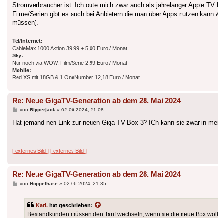
Stromverbraucher ist. Ich oute mich zwar auch als jahrelanger Apple TV
Filme/Serien gibt es auch bei Anbietern die man über Apps nutzen kann &
müssen).
Tel/Internet:
CableMax 1000 Aktion 39,99 + 5,00 Euro / Monat
Sky:
Nur noch via WOW, Film/Serie 2,99 Euro / Monat
Mobile:
Red XS mit 18GB & 1 OneNumber 12,18 Euro / Monat
Re: Neue GigaTV-Generation ab dem 28. Mai 2024
Beitrag
von
Ripperjack
»
02.06.2024, 21:08
Hat jemand nen Link zur neuen Giga TV Box 3? ICh kann sie zwar in mein
[ externes Bild ]
[ externes Bild ]
Re: Neue GigaTV-Generation ab dem 28. Mai 2024
Beitrag
von
Hoppelhase
»
02.06.2024, 21:35
Karl.
hat geschrieben:
Bestandkunden müssen den Tarif wechseln, wenn sie die neue Box wollen