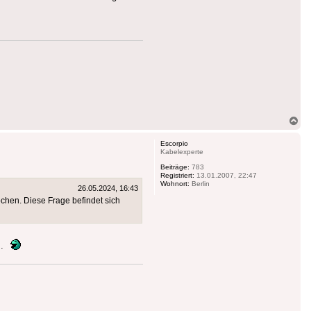
Na
ob
Escorpio
Kabelexperte
Beiträge:
783
Registriert:
13.01.2007, 22:47
Wohnort:
Berlin
26.05.2024, 16:43
hen. Diese Frage befindet sich
..