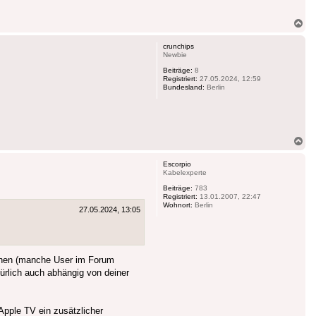
Na
ob
crunchips
Newbie
Beiträge:
8
Registriert:
27.05.2024, 12:59
Bundesland:
Berlin
Na
ob
Escorpio
Kabelexperte
Beiträge:
783
Registriert:
13.01.2007, 22:47
Wohnort:
Berlin
27.05.2024, 13:05
achen (manche User im Forum
türlich auch abhängig von deiner
Apple TV ein zusätzlicher