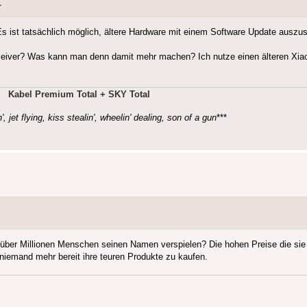
r
s ist tatsächlich möglich, ältere Hardware mit einem Software Update auszustat
eceiver? Was kann man denn damit mehr machen? Ich nutze einen älteren Xiao
Kabel Premium Total + SKY Total
', jet flying, kiss stealin', wheelin' dealing, son of a gun
***
über Millionen Menschen seinen Namen verspielen? Die hohen Preise die sie 
h niemand mehr bereit ihre teuren Produkte zu kaufen.