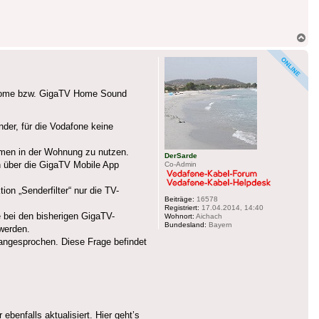
Na
ob
TV Home bzw. GigaTV Home Sound
der, für die Vodafone keine
umen in der Wohnung zu nutzen.
DerSarde
h über die GigaTV Mobile App
Co-Admin
n „Senderfilter“ nur die TV-
Beiträge:
16578
Registriert:
17.04.2014, 14:40
ie bei den bisherigen GigaTV-
Wohnort:
Aichach
Bundesland:
Bayern
werden.
angesprochen. Diese Frage befindet
enfalls aktualisiert. Hier geht’s