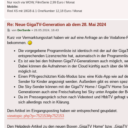
Nur noch via WOW, Film/Serie 2,99 Euro / Monat
Mobile:
Red XS mit 18GB & 1 OneNumber 12,18 Euro / Monat
Re: Neue GigaTV-Generation ab dem 28. Mai 2024
Beitrag
von
DerSarde
»
26.05.2024, 16:43
Kurz vor Vermarktungsstart haben wir auf eine Anfrage an die Vodafone
bekommen.
Die vorgegebene Programmliste ist identisch mit der auf der Gig
entsprechenden Lizenzrechte hat, automatisch in der Programmlis
Es ist wie bei den früheren GigaTV-Generationen auch möglich, w
Dabei können die Aufnahmen in der Cloud künftig auch über die M
möglich ist.
Einen PIN-geschützten Kids-Modus bzw. eine Kids-App wie auf der 
Sender für Kinder angezeigt werden. Außerdem gibt es einen spezi
Die Sky-Sender können mit der GigaTV Home / GigaTV Home Sou
Generationen auch eine Freischaltung bei Sky unter Angabe der B
Da im Pressegespräch schon nach Videotext und HbbTV gefragt w
sich allerdings noch in Klärung.
Den Artikel im Eingangsposting haben wir entsprechend geupdatet.
viewtopic.php?p=752153#p752153
Den Helpdesk-Artikel zu den neuen Boxen „GigaTV Home“ bzw. „GigaTV Hom