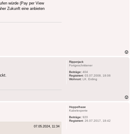
aufen würde (Pay per View
aher Zukunft eine anbieten
Na
ob
Ripperjack
Fortgeschrittener
Beiträge:
404
ckt.
Registriert:
03.07.2008, 18:06
Wohnort:
LK. Erding
Na
ob
Hoppelhase
Kabelexperte
Beiträge:
920
Registriert:
26.07.2017, 18:42
07.05.2024, 11:34