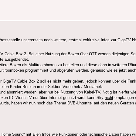
-Pressestelle unsererseits noch weitere, erstmal exklusive Infos zur Giga
aTV Cable Box 2. Bei einer Nutzung der Boxen über OTT werden diejenigen Sen
te ausgeblendet.
eitere Boxen als Multiroomboxen zu bestellen und diese dann in weiteren Rä
ultiroomboxen programmiert und abgerufen werden, genauso wie es jetzt auc
GigaTV Cable Box 2 soll es nicht mehr geben, jedoch können über die Funktio
ellen Kinder-Bereich in der Sektion Videothek / Mediathek.
nd abonniert werden, aber
nur bei Nutzung von Kabel-TV
. Nötig ist hierfür w
oxen-ID. Wenn TV nur über Internet genutzt wird, kann Sky
nicht
empfangen 
urde, haben wir nun noch das Thema DVB-Untertitel auf den neuen Geräten 
e Sound“ mit allen Infos wie Funktionen oder technische Daten haben wir eb