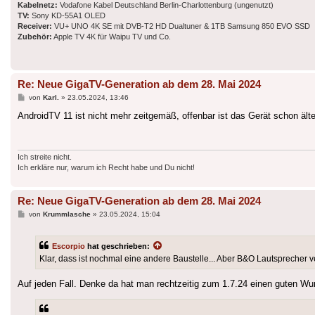
Kabelnetz:
Vodafone Kabel Deutschland Berlin-Charlottenburg (ungenutzt)
TV:
Sony KD-55A1 OLED
Receiver:
VU+ UNO 4K SE mit DVB-T2 HD Dualtuner & 1TB Samsung 850 EVO SSD
Zubehör:
Apple TV 4K für Waipu TV und Co.
Re: Neue GigaTV-Generation ab dem 28. Mai 2024
Beitrag
von
Karl.
»
23.05.2024, 13:46
AndroidTV 11 ist nicht mehr zeitgemäß, offenbar ist das Gerät schon älte
Ich streite nicht.
Ich erkläre nur, warum ich Recht habe und Du nicht!
Re: Neue GigaTV-Generation ab dem 28. Mai 2024
Beitrag
von
Krummlasche
»
23.05.2024, 15:04
Escorpio
hat geschrieben:
Klar, dass ist nochmal eine andere Baustelle... Aber B&O Lautsprecher v
Auf jeden Fall. Denke da hat man rechtzeitig zum 1.7.24 einen guten Wurf