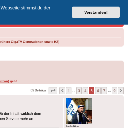
 Webseite stimmst du der
Vodafone-Kabel-Helpdesk
Verstanden!
frühere GigaTV-Generationen sowie HZ)
rizon)
geht.
Seite
5
von
9
1
3
4
5
6
7
9
Vorherige
N
85 Beiträge
…
…
b der Inhalt wirklich dem
nen Service mehr an.
berlin69er