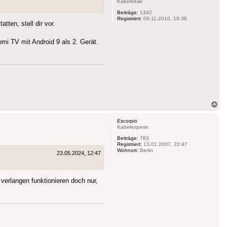
Kabelfreak
Beiträge:
1342
Registriert:
09.11.2010, 18:38
ten, stell dir vor.
mi TV mit Android 9 als 2. Gerät.
Na
ob
Escorpio
Kabelexperte
Beiträge:
783
Registriert:
13.01.2007, 22:47
Wohnort:
Berlin
23.05.2024, 12:47
verlangen funktionieren doch nur,