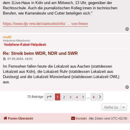
dem 1Live-Haus in Köln und am Mittwoch, 13 Uhr, gegenüber der
Rechtsschule. Auch die journalistischen Kolleg:innen in technischen
Berufen, wie Kameraleute und Cutter beteiligen sich."
https://www.djv-nrw.de/startseite/info/ ... von-freien
cka82
Helpdesk-Mitarbeiter
Re: Streik beim WDR, NDR und SWR
Beitrag
07.05.2024, 19:01
Im Fernsehen fallen heute die Lokalzeit aus Aachen (stattdessen
Lokalzeit aus Köln), die Lokalzeit Ruhr (stattdessen Lokalzeit aus
Duisburg) und die Lokalzeit Münsterland (stattdessen Lokalzeit OWL)
aus.
Seite
1
von
8
1
2
3
4
5
8
Nächste
75 Beiträge
…
Gehe zu
Foren-Übersicht
Kontakt
Alle Zeiten sind
UTC+02:00