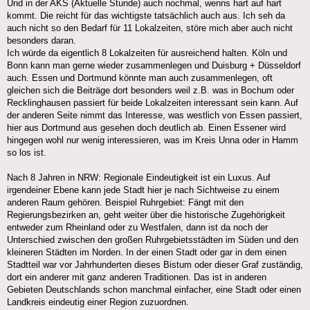
Und in der AKS (Aktuelle Stunde) auch nochmal, wenns hart auf hart
kommt. Die reicht für das wichtigste tatsächlich auch aus. Ich seh da
auch nicht so den Bedarf für 11 Lokalzeiten, störe mich aber auch nicht
besonders daran.
Ich würde da eigentlich 8 Lokalzeiten für ausreichend halten. Köln und
Bonn kann man gerne wieder zusammenlegen und Duisburg + Düsseldorf
auch. Essen und Dortmund könnte man auch zusammenlegen, oft
gleichen sich die Beiträge dort besonders weil z.B. was in Bochum oder
Recklinghausen passiert für beide Lokalzeiten interessant sein kann. Auf
der anderen Seite nimmt das Interesse, was westlich von Essen passiert,
hier aus Dortmund aus gesehen doch deutlich ab. Einen Essener wird
hingegen wohl nur wenig interessieren, was im Kreis Unna oder in Hamm
so los ist.
Nach 8 Jahren in NRW: Regionale Eindeutigkeit ist ein Luxus. Auf
irgendeiner Ebene kann jede Stadt hier je nach Sichtweise zu einem
anderen Raum gehören. Beispiel Ruhrgebiet: Fängt mit den
Regierungsbezirken an, geht weiter über die historische Zugehörigkeit
entweder zum Rheinland oder zu Westfalen, dann ist da noch der
Unterschied zwischen den großen Ruhrgebietsstädten im Süden und den
kleineren Städten im Norden. In der einen Stadt oder gar in dem einen
Stadtteil war vor Jahrhunderten dieses Bistum oder dieser Graf zuständig,
dort ein anderer mit ganz anderen Traditionen. Das ist in anderen
Gebieten Deutschlands schon manchmal einfacher, eine Stadt oder einen
Landkreis eindeutig einer Region zuzuordnen.