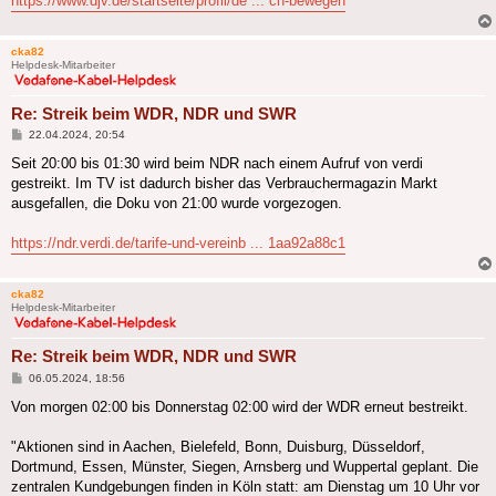
https://www.djv.de/startseite/profil/de ... ch-bewegen
cka82
Helpdesk-Mitarbeiter
Re: Streik beim WDR, NDR und SWR
Beitrag
22.04.2024, 20:54
Seit 20:00 bis 01:30 wird beim NDR nach einem Aufruf von verdi
gestreikt. Im TV ist dadurch bisher das Verbrauchermagazin Markt
ausgefallen, die Doku von 21:00 wurde vorgezogen.
https://ndr.verdi.de/tarife-und-vereinb ... 1aa92a88c1
cka82
Helpdesk-Mitarbeiter
Re: Streik beim WDR, NDR und SWR
Beitrag
06.05.2024, 18:56
Von morgen 02:00 bis Donnerstag 02:00 wird der WDR erneut bestreikt.
"Aktionen sind in Aachen, Bielefeld, Bonn, Duisburg, Düsseldorf,
Dortmund, Essen, Münster, Siegen, Arnsberg und Wuppertal geplant. Die
zentralen Kundgebungen finden in Köln statt: am Dienstag um 10 Uhr vor