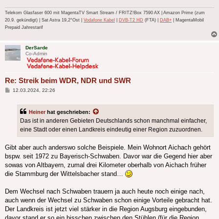
Telekom Glasfaser 600 mit MagentaTV Smart Stream / FRITZ!Box 7590 AX | Amazon Prime (zum
20.9. gekündigt) | Sat Astra 19,2°Ost |
Vodafone Kabel
|
DVB-T2 HD
(FTA) |
DAB+
| MagentaMobil
Prepaid Jahrestarif
DerSarde
Co-Admin
Re: Streik beim WDR, NDR und SWR
Beitrag
12.03.2024, 22:26
Heiner
hat geschrieben:
Das ist in anderen Gebieten Deutschlands schon manchmal einfacher,
eine Stadt oder einen Landkreis eindeutig einer Region zuzuordnen.
Gibt aber auch anderswo solche Beispiele. Mein Wohnort Aichach gehört
bspw. seit 1972 zu Bayerisch-Schwaben. Davor war die Gegend hier aber
sowas von Altbayern, zumal drei Kilometer oberhalb von Aichach früher
die Stammburg der Wittelsbacher stand…
Dem Wechsel nach Schwaben trauern ja auch heute noch einige nach,
auch wenn der Wechsel zu Schwaben schon einige Vorteile gebracht hat.
Der Landkreis ist jetzt viel stärker in die Region Augsburg eingebunden,
davor stand er so ein bisschen zwischen den Stühlen (für die Region