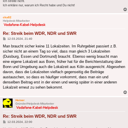
Ich streite nicht.
Ich erkläre nur, warum ich Recht habe und Du nicht!
cka82
Helpdesk-Mitarbeiter
Re: Streik beim WDR, NDR und SWR
Beitrag
12.03.2024, 21:40
Man braucht sicher keine 11 Lokalzeiten. Im Ruhrgebiet passiert z.B.
sicher nicht an einem Tag so viel, dass man gleich 3 Lokalzeiten
(Duisburg, Essen und Dortmund) braucht. Ebenso wenig braucht man
eine eigene Lokalzeit aus Bonn, früher hat für die Berichterstattung über
Bonn und Umgebung auch die Lokalzeit aus Köln ausgereicht. Abgesehen
davon, dass die Lokalzeiten vielfach gegenseitig die Beiträge
austauschen, so dass es häufiger vorkommt, dass man ein und
denselben Beitrag erst in der einen und wenig später in einer anderen
Lokalzeit erneut zu sehen bekommt.
Heiner
Gründer/Helpdesk-Mitarbeiter
Re: Streik beim WDR, NDR und SWR
Beitrag
12.03.2024, 22:00