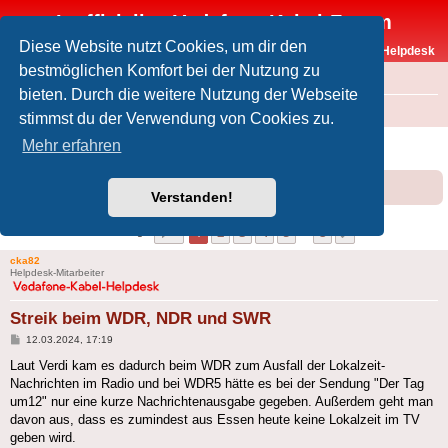
Inoffizielles Vodafone-Kabel-Forum
Diese Website nutzt Cookies, um dir den
Vodafone-Kabel-Helpdesk
bestmöglichen Komfort bei der Nutzung zu
FAQ
bieten. Durch die weitere Nutzung der Webseite
Foren-Übersicht
Offtopic
Medien
stimmst du der Verwendung von Cookies zu.
Streik beim WDR, NDR und SWR
Mehr erfahren
Forumsregeln
Forenregeln
Verstanden!
Seite
1
von
8
1
2
3
4
5
8
Nächste
75 Beiträge
…
cka82
Helpdesk-Mitarbeiter
Streik beim WDR, NDR und SWR
Beitrag
12.03.2024, 17:19
Laut Verdi kam es dadurch beim WDR zum Ausfall der Lokalzeit-
Nachrichten im Radio und bei WDR5 hätte es bei der Sendung "Der Tag
um12" nur eine kurze Nachrichtenausgabe gegeben. Außerdem geht man
davon aus, dass es zumindest aus Essen heute keine Lokalzeit im TV
geben wird.