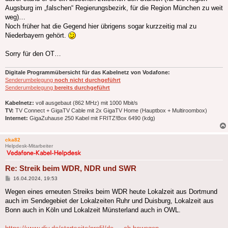
Augsburg im „falschen“ Regierungsbezirk, für die Region München zu weit
weg)…
Noch früher hat die Gegend hier übrigens sogar kurzzeitig mal zu
Niederbayern gehört.
Sorry für den OT…
Digitale Programmübersicht für das Kabelnetz von Vodafone:
Senderumbelegung
noch nicht durchgeführt
Senderumbelegung
bereits durchgeführt
Kabelnetz:
voll ausgebaut (862 MHz) mit 1000 Mbit/s
TV:
TV Connect + GigaTV Cable mit 2x GigaTV Home (Hauptbox + Multiroombox)
Internet:
GigaZuhause 250 Kabel mit FRITZ!Box 6490 (kdg)
cka82
Helpdesk-Mitarbeiter
Re: Streik beim WDR, NDR und SWR
Beitrag
16.04.2024, 19:53
Wegen eines erneuten Streiks beim WDR heute Lokalzeit aus Dortmund
auch im Sendegebiet der Lokalzeiten Ruhr und Duisburg, Lokalzeit aus
Bonn auch in Köln und Lokalzeit Münsterland auch in OWL.