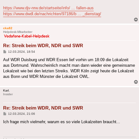
https://www.djv-nrw.de/startseite/info/ ... fallen-aus
https://www.dwdl.de/nachrichten/97186/b ... _dienstag/
cka82
Helpdesk-Mitarbeiter
Re: Streik beim WDR, NDR und SWR
Beitrag
12.03.2024, 18:54
Auf WDR Duisburg und WDR Essen lief vorhin um 18:09 die Lokalzeit
aus Dortmund. Wahrscheinlich macht man dann wieder eine gemeinsame
Lokalzeit wie bei den letzten Streiks. WDR Köln zeigt heute die Lokalzeit
aus Bonn und WDR Münster die Lokalzeit OWL.
Karl.
Insider
Re: Streik beim WDR, NDR und SWR
Beitrag
12.03.2024, 21:06
Ich frage mich vielmehr, warum es so viele Lokalzeiten braucht...