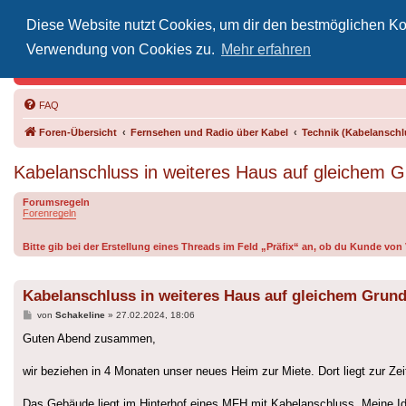
Diese Website nutzt Cookies, um dir den bestmöglichen Kom
Inoff
Verwendung von Cookies zu.
Mehr erfahren
Der Treffp
FAQ
Foren-Übersicht
Fernsehen und Radio über Kabel
Technik (Kabelanschlu
Kabelanschluss in weiteres Haus auf gleichem G
Forumsregeln
Forenregeln
Bitte gib bei der Erstellung eines Threads im Feld „Präfix“ an, ob du Kunde v
Kabelanschluss in weiteres Haus auf gleichem Grund
Beitrag
von
Schakeline
»
27.02.2024, 18:06
Guten Abend zusammen,
wir beziehen in 4 Monaten unser neues Heim zur Miete. Dort liegt zur Zei
Das Gebäude liegt im Hinterhof eines MFH mit Kabelanschluss. Meine I