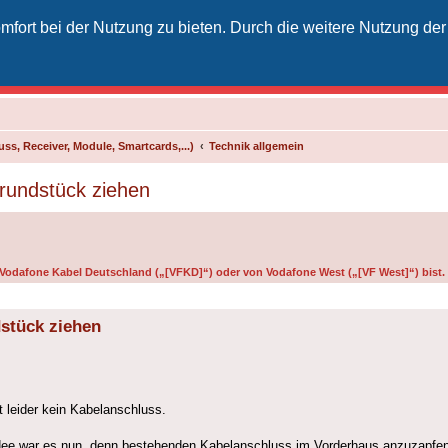
fort bei der Nutzung zu bieten. Durch die weitere Nutzung der
izielles Vodafone-Kabel-Forum
unkt für Kabelkunden von Vodafone - von Kunden für Kunden
ss, Receiver, Module, Smartcards,...)
Technik allgemein
rundstück ziehen
on Vodafone Kabel Deutschland („[VFKD]“) oder von Vodafone West („[VF West]“) bist.
stück ziehen
t leider kein Kabelanschluss.
dee war es nun, denn bestehenden Kabelanschluss im Vorderhaus anzuzapfen 