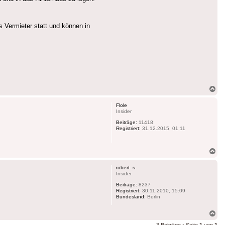
s Vermieter statt und können in
Na
ob
Flole
Insider
Beiträge:
11418
Registriert:
31.12.2015, 01:11
Na
ob
robert_s
Insider
Beiträge:
8237
Registriert:
30.11.2010, 15:09
Bundesland:
Berlin
Na
ob
3 Beiträge • Seite
1
von
1