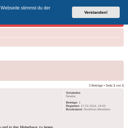
 Webseite stimmst du der
Vodafone-Kabel-Helpdesk
Verstanden!
3 Beiträge • Seite
1
von
1
Schakeline
Newbie
Beiträge:
1
Registriert:
27.02.2024, 18:00
Bundesland:
Nordrhein-Westfalen
und in das Hinterhaus zu legen.