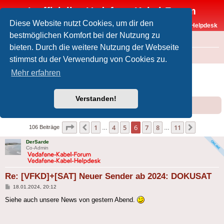
Inoffizielles Vodafone-Kabel-Forum
Diese Website nutzt Cookies, um dir den
Vodafone-Kabel-Helpdesk
bestmöglichen Komfort bei der Nutzung zu
FAQ
bieten. Durch die weitere Nutzung der Webseite
Foren-Übersicht
Offtopic
Medien
stimmst du der Verwendung von Cookies zu.
[VFKD]+[SAT] Neuer Sender ab 2024:
Mehr erfahren
DOKUSAT
Verstanden!
Forumsregeln
Forenregeln
Seite
6
von
11
1
4
5
6
7
8
11
Vorherige
Nächste
106 Beiträge
…
…
DerSarde
Co-Admin
Re: [VFKD]+[SAT] Neuer Sender ab 2024: DOKUSAT
Beitrag
18.01.2024, 20:12
Siehe auch unsere News von gestern Abend.