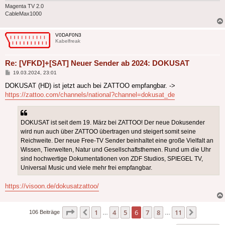
Magenta TV 2.0
CableMax1000
V0DAF0N3
Kabelfreak
Re: [VFKD]+[SAT] Neuer Sender ab 2024: DOKUSAT
Beitrag
19.03.2024, 23:01
DOKUSAT (HD) ist jetzt auch bei ZATTOO empfangbar. ->
https://zattoo.com/channels/national?channel=dokusat_de
DOKUSAT ist seit dem 19. März bei ZATTOO! Der neue Dokusender
wird nun auch über ZATTOO übertragen und steigert somit seine
Reichweite. Der neue Free-TV Sender beinhaltet eine große Vielfalt an
Wissen, Tierwelten, Natur und Gesellschaftsthemen. Rund um die Uhr
sind hochwertige Dokumentationen von ZDF Studios, SPIEGEL TV,
Universal Music und viele mehr frei empfangbar.
https://visoon.de/dokusatzattoo/
Seite
6
von
11
1
4
5
6
7
8
11
Vorherige
Nächste
106 Beiträge
…
…