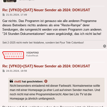
Re: [VFKD]+[SAT] Neuer Sender ab 2024: DOKUSAT
Beitrag
21.01.2024, 17:49
Gar nichts. Das Programm ist genauso wie alle anderen Programme
dieses Betreibers nichts anderes als eine "Reste-Rampe" derer
Sendungen, die rumgereicht werden von einem Programm zum anderen.
"24 Stunden Dokumentationen" waren angekündigt, das ich nicht lache!
Seit 2-2025 nicht mehr bei Vodafone, sondern bei Pyur Tele Columbus!
V0DAF0N3
Kabelfreak
Re: [VFKD]+[SAT] Neuer Sender ab 2024: DOKUSAT
Beitrag
24.01.2024, 19:56
cka82
hat geschrieben:
Nicht besonders einladend mit dieser Farbwahl. Normalerweise sollte
man mit einer Homepage ja eher Lust auf einen Sender machen. Und
noch nicht mal eine Programmübersicht. Aber bei Lilo TV ist die
Homepage ja ähnlich umfangreich.