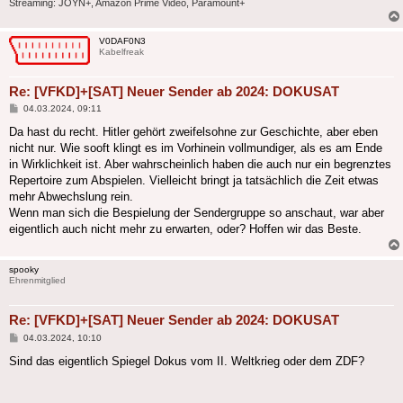
Streaming: JOYN+, Amazon Prime Video, Paramount+
V0DAF0N3
Kabelfreak
Re: [VFKD]+[SAT] Neuer Sender ab 2024: DOKUSAT
Beitrag
04.03.2024, 09:11
Da hast du recht. Hitler gehört zweifelsohne zur Geschichte, aber eben
nicht nur. Wie sooft klingt es im Vorhinein vollmundiger, als es am Ende
in Wirklichkeit ist. Aber wahrscheinlich haben die auch nur ein begrenztes
Repertoire zum Abspielen. Vielleicht bringt ja tatsächlich die Zeit etwas
mehr Abwechslung rein.
Wenn man sich die Bespielung der Sendergruppe so anschaut, war aber
eigentlich auch nicht mehr zu erwarten, oder? Hoffen wir das Beste.
spooky
Ehrenmitglied
Re: [VFKD]+[SAT] Neuer Sender ab 2024: DOKUSAT
Beitrag
04.03.2024, 10:10
Sind das eigentlich Spiegel Dokus vom II. Weltkrieg oder dem ZDF?