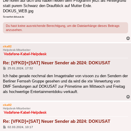
Die hören auf dich und haben neben dem Programm jetzt als Hintergrund
statt purem Schwarz den Draufblick auf Mutter Erde.
DOKUS_WEB.jpg
Screenhot dokusat.de
Du hast keine ausreichende Berechtigung, um die Dateianhänge dieses Beitrags
anzusehen.
cka82
Helpdesk-Mitarbeiter
Re: [VFKD]+[SAT] Neuer Sender ab 2024: DOKUSAT
Beitrag
25.01.2024, 17:52
Ich habe gerade nochmal den Imagetrailer von visoon zu den Sendern der
Berliner Fernseh Gruppe gesehen und da wird die xte Verwertung von
DMF Sendungen auf DOKUSAT zur Primetime am Mittwoch und Freitag
als hochwertige Entertainmentdoku verkauft.
cka82
Helpdesk-Mitarbeiter
Re: [VFKD]+[SAT] Neuer Sender ab 2024: DOKUSAT
Beitrag
02.03.2024, 10:17