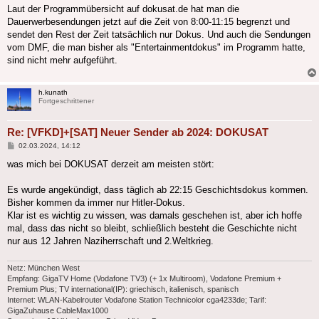
Laut der Programmübersicht auf dokusat.de hat man die
Dauerwerbesendungen jetzt auf die Zeit von 8:00-11:15 begrenzt und
sendet den Rest der Zeit tatsächlich nur Dokus. Und auch die Sendungen
vom DMF, die man bisher als "Entertainmentdokus" im Programm hatte,
sind nicht mehr aufgeführt.
h.kunath
Fortgeschrittener
Re: [VFKD]+[SAT] Neuer Sender ab 2024: DOKUSAT
Beitrag
02.03.2024, 14:12
was mich bei DOKUSAT derzeit am meisten stört:
Es wurde angekündigt, dass täglich ab 22:15 Geschichtsdokus kommen.
Bisher kommen da immer nur Hitler-Dokus.
Klar ist es wichtig zu wissen, was damals geschehen ist, aber ich hoffe
mal, dass das nicht so bleibt, schließlich besteht die Geschichte nicht
nur aus 12 Jahren Naziherrschaft und 2.Weltkrieg.
Netz: München West
Empfang: GigaTV Home (Vodafone TV3) (+ 1x Multiroom), Vodafone Premium +
Premium Plus; TV international(IP): griechisch, italienisch, spanisch
Internet: WLAN-Kabelrouter Vodafone Station Technicolor cga4233de; Tarif:
GigaZuhause CableMax1000