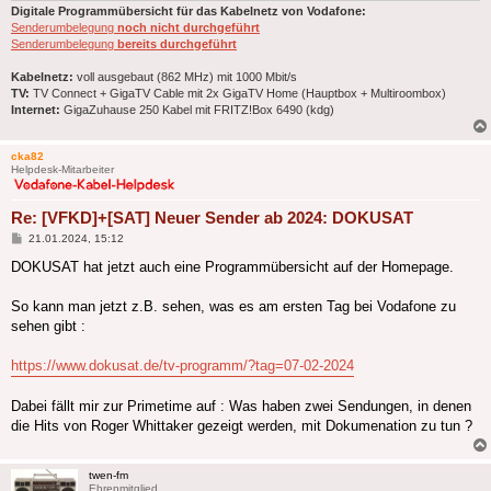
Digitale Programmübersicht für das Kabelnetz von Vodafone:
Senderumbelegung
noch nicht durchgeführt
Senderumbelegung
bereits durchgeführt
Kabelnetz:
voll ausgebaut (862 MHz) mit 1000 Mbit/s
TV:
TV Connect + GigaTV Cable mit 2x GigaTV Home (Hauptbox + Multiroombox)
Internet:
GigaZuhause 250 Kabel mit FRITZ!Box 6490 (kdg)
cka82
Helpdesk-Mitarbeiter
Re: [VFKD]+[SAT] Neuer Sender ab 2024: DOKUSAT
Beitrag
21.01.2024, 15:12
DOKUSAT hat jetzt auch eine Programmübersicht auf der Homepage.
So kann man jetzt z.B. sehen, was es am ersten Tag bei Vodafone zu
sehen gibt :
https://www.dokusat.de/tv-programm/?tag=07-02-2024
Dabei fällt mir zur Primetime auf : Was haben zwei Sendungen, in denen
die Hits von Roger Whittaker gezeigt werden, mit Dokumenation zu tun ?
twen-fm
Ehrenmitglied