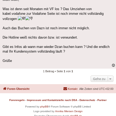
Was ist denn seit Monaten mit VF los ? Das Umziehen von
kabel.vodafone zur Vodafone Seite ist noch immer nicht vollständig
vollzogen
Auch das Buchen von Dazn ist noch immer nicht möglich.
Die Hotline weiß nichts davon bzw. ist verwundert.
Gibt es Infos ab wann man wieder Dzan buchen kann ? Und die endlich
mal Ihr Kundensystem vollständog läuft ?
Grüße
1 Beitrag • Seite
1
von
1
Gehe zu
Foren-Übersicht
Kontakt
Alle Zeiten sind
UTC+02:00
Forenregeln
-
Impressum und Kontaktstelle nach DSA
-
Datenschutz
-
Partner
Powered by
phpBB
® Forum Software © phpBB Limited
Logo provided by
Annika Miersen Design
Deutsche Übersetzung durch
phpBB.de