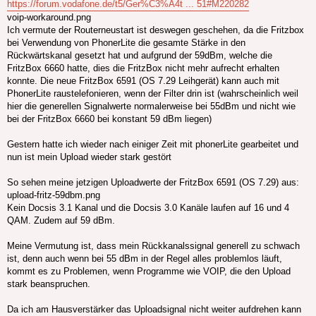
https://forum.vodafone.de/t5/Ger%C3%A4t ... 51#M220282
voip-workaround.png
Ich vermute der Routerneustart ist deswegen geschehen, da die Fritzbox
bei Verwendung von PhonerLite die gesamte Stärke in den
Rückwärtskanal gesetzt hat und aufgrund der 59dBm, welche die
FritzBox 6660 hatte, dies die FritzBox nicht mehr aufrecht erhalten
konnte. Die neue FritzBox 6591 (OS 7.29 Leihgerät) kann auch mit
PhonerLite raustelefonieren, wenn der Filter drin ist (wahrscheinlich weil
hier die generellen Signalwerte normalerweise bei 55dBm und nicht wie
bei der FritzBox 6660 bei konstant 59 dBm liegen)
Gestern hatte ich wieder nach einiger Zeit mit phonerLite gearbeitet und
nun ist mein Upload wieder stark gestört
So sehen meine jetzigen Uploadwerte der FritzBox 6591 (OS 7.29) aus:
upload-fritz-59dbm.png
Kein Docsis 3.1 Kanal und die Docsis 3.0 Kanäle laufen auf 16 und 4
QAM. Zudem auf 59 dBm.
Meine Vermutung ist, dass mein Rückkanalssignal generell zu schwach
ist, denn auch wenn bei 55 dBm in der Regel alles problemlos läuft,
kommt es zu Problemen, wenn Programme wie VOIP, die den Upload
stark beanspruchen.
Da ich am Hausverstärker das Uploadsignal nicht weiter aufdrehen kann