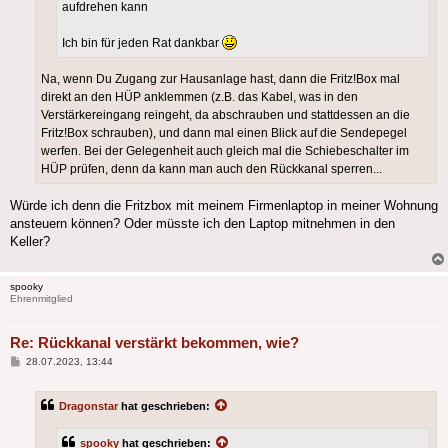
aufdrehen kann
Ich bin für jeden Rat dankbar
Na, wenn Du Zugang zur Hausanlage hast, dann die Fritz!Box mal
direkt an den HÜP anklemmen (z.B. das Kabel, was in den
Verstärkereingang reingeht, da abschrauben und stattdessen an die
Fritz!Box schrauben), und dann mal einen Blick auf die Sendepegel
werfen. Bei der Gelegenheit auch gleich mal die Schiebeschalter im
HÜP prüfen, denn da kann man auch den Rückkanal sperren...
Würde ich denn die Fritzbox mit meinem Firmenlaptop in meiner Wohnung
ansteuern können? Oder müsste ich den Laptop mitnehmen in den
Keller?
spooky
Ehrenmitglied
Re: Rückkanal verstärkt bekommen, wie?
Beitrag
28.07.2023, 13:44
Dragonstar
hat geschrieben:
spooky
hat geschrieben: