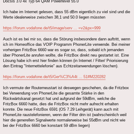
Docsis 3.0 4x Typ 64 QAM Powerlevel 55.0
Ich habe im Internet gelesen, dass 55 dBm eigentlich zu viel sind und die
Werte idealerweise zwischen 38,1 und 50.0 liegen müssten
https://forum.vodafone.de/t5/image/serv ... =v2&px=999
Auch ist es bei mir so, dass die Störung insbesondere dann auftritt, wenn
ich im Homeoffice das VOIP Programm PhonerLite verwende. Bei meiner
vorherigen FritzBox 6660 war es sogar so, dass, sobald ich jemanden
über PhonerLite anrufen wollte, die FritzBox direkt neu gestartet ist. Eine
Lösung habe ich erst hier finden können (in Internet / Filter/ Priorisierung
den Eintrag "Internettelefonie" aus Echtzeitanwendungen löschen).
https://forum.vodafone.de/t5/Ger%C3%A4t ... 51#M220282
Ich vermute der Routerneustart ist deswegen geschehen, da die Fritzbox
bei Verwendung von PhonerLite die gesamte Stärke in den
Rückwärtskanal gesetzt hat und aufgrund der 59dBm, welche die
FritzBox 6660 hatte, dies die FritzBox nicht mehr aufrecht erhalten
konnte. Die neue FritzBox 6591 (OS 7.29 Leihgerät) kann auch mit
PhonerLite raustelefonieren, wenn der Filter drin ist (wahrscheinlich weil
hier die generellen Signalwerte normalerweise bei 55dBm und nicht wie
bei der FritzBox 6660 bei konstant 59 dBm liegen)