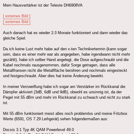
Mein Hausvertärker ist der Teleste DH6908VA
[ externes Bild ]
[ externes Bild ]
Auch danach hat es wieder 2-3 Monate funktioniert und dann wieder das
gleiche Spiel.
Da ich keine Lust mehr habe auf den x-ten Technikertermin (kann sogar
sein, dass es einer mehr war als angegeben, habe irgendwann nicht mehr
gezählt), habe ich selber Hand angelegt, die Dose aufgeschraubt und die
Kabel nochmals rausgenommen, dafür Sorge getragen, dass alle
Metallfransen nicht die Metallfläche berühren und nochmals eingesteckt
und festgeschraubt. Aber dies hat keine Änderung bewirkt.
In meiner Verzweiflung habe ich sogar am Verstärker im Rückkanal die
Dämpfer aktiviert (3dB, 6dB und 9dB), obwohl es unsinnig ist, da der
Pegel mit 55 dBm und mehr im Rückkanal zu schwach und nicht zu stark
ist.
Mit 55 dBm funktioniert meist alles noch problemlos und meine Fritzbox
Werte (6591, OS 7.29 Leihgerät) sehen folgendermaßen aus:
Docsis 3.1 Typ 4K QAM Powerlevel 49.0