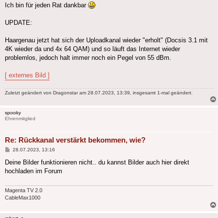
Ich bin für jeden Rat dankbar
UPDATE:
Haargenau jetzt hat sich der Uploadkanal wieder "erholt" (Docsis 3.1 mit
4K wieder da und 4x 64 QAM) und so läuft das Internet wieder
problemlos, jedoch halt immer noch ein Pegel von 55 dBm.
[ externes Bild ]
Zuletzt geändert von
Dragonstar
am 28.07.2023, 13:39, insgesamt 1-mal geändert.
spooky
Ehrenmitglied
Re: Rückkanal verstärkt bekommen, wie?
Beitrag
28.07.2023, 13:16
Deine Bilder funktionieren nicht.. du kannst Bilder auch hier direkt
hochladen im Forum
Magenta TV 2.0
CableMax1000