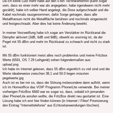
Da ich keine Lust mehr habe auf den x-ten Technikertermin (kann sogar
sein, dass es einer mehr war als angegeben, habe irgendwann nicht mehr
gezählt), habe ich selber Hand angelegt, die Dose aufgeschraubt und die
Kabel nochmals rausgenommen, dafür Sorge getragen, dass alle
Metallfransen nicht die Metallfläche berühren und nochmals eingesteckt
und festgeschraubt. Aber dies hat keine Änderung bewirkt.
In meiner Verzweiflung habe ich sogar am Verstärker im Rückkanal die
Dämpfer aktiviert (3dB, 6dB und 9dB), obwohl es unsinnig ist, da der
Pegel mit 55 dBm und mehr im Rückkanal zu schwach und nicht zu stark
ist.
Mit 55 dBm funktioniert meist alles noch problemlos und meine Fritzbox
Werte (6591, OS 7.29 Leihgerät) sehen folgendermaßen aus:
upload.png
Ich habe im Internet gelesen, dass 55 dBm eigentlich zu viel sind und die
Werte idealerweise zwischen 38,1 und 50.0 liegen müssten
pegelwerte.jpg
Auch ist es bei mir so, dass die Störung insbesondere dann auftritt, wenn
ich im Homeoffice das VOIP Programm PhonerLite verwende. Bei meiner
vorherigen FritzBox 6660 war es sogar so, dass, sobald ich jemanden
über PhonerLite anrufen wollte, die FritzBox direkt neu gestartet ist. Eine
Lösung habe ich erst hier finden können (in Internet / Filter/ Priorisierung
den Eintrag "Internettelefonie" aus Echtzeitanwendungen löschen).