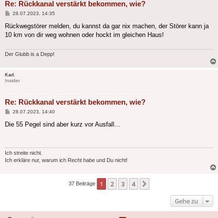
Re: Rückkanal verstärkt bekommen, wie?
Beitrag
28.07.2023, 14:35
Rückwegstörer melden, du kannst da gar nix machen, der Störer kann ja
10 km von dir weg wohnen oder hockt im gleichen Haus!
Der Glubb is a Depp!
Karl.
Insider
Re: Rückkanal verstärkt bekommen, wie?
Beitrag
28.07.2023, 14:40
Die 55 Pegel sind aber kurz vor Ausfall...
Ich streite nicht.
Ich erkläre nur, warum ich Recht habe und Du nicht!
1
2
3
4
Nächste
37 Beiträge
Gehe zu