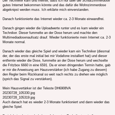
Der Techniker kam und meinte, dass ich nur über die Schlafzimmerdose
gutes Internet bekommen könnte und das dafür die Wohnzimmerdose
abgeknipst werden muss. Ich erklärte mich einverstanden.
Danach funktionierte das Internet wieder ca. 2-3 Monate einwandfrei.
Danach gingen wieder die Uploadwerte runter und es kam wieder ein
Techniker. Dieser fummelte an der Dose herum und machte den
Multimediadosenaufsatz drauf. Wieder funktionierte mein Internet ca. 2-3
Monate normal.
Danach wieder das gleiche Spiel und wieder kam ein Techniker (diesmal
der, der das erste mal initial bei mir Vodafone installiert hat) und dieser
entfernte wieder die Dose, fummelte an der Dose herum und wechselte
die Fritzbox 6660 in eine 6591. Da er einen dringenden Termin hatte, gab
er mir die Anweisung am Hausverstärker (ich habe Zugang zu diesem)
den Regler beim Rückkanal so weit nach rechts zu drehen wie möglich
(sprich das Signal zu verstärken).
Mein Hausvertärker ist der Teleste DH6908VA
20230728_105330.jpg
20230728_105319.jpg
Auch danach hat es wieder 2-3 Monate funktioniert und dann wieder das
gleiche Spiel.