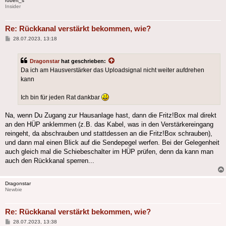
robert_s
Insider
Re: Rückkanal verstärkt bekommen, wie?
Beitrag
28.07.2023, 13:18
Dragonstar
hat geschrieben:
Da ich am Hausverstärker das Uploadsignal nicht weiter aufdrehen
kann
Ich bin für jeden Rat dankbar
Na, wenn Du Zugang zur Hausanlage hast, dann die Fritz!Box mal direkt
an den HÜP anklemmen (z.B. das Kabel, was in den Verstärkereingang
reingeht, da abschrauben und stattdessen an die Fritz!Box schrauben),
und dann mal einen Blick auf die Sendepegel werfen. Bei der Gelegenheit
auch gleich mal die Schiebeschalter im HÜP prüfen, denn da kann man
auch den Rückkanal sperren...
Dragonstar
Newbie
Re: Rückkanal verstärkt bekommen, wie?
Beitrag
28.07.2023, 13:38