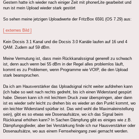
Gestern hatte ich wieder nach einiger Zeit mit phonerLite gearbeitet und
nun ist mein Upload wieder stark gestört
So sehen meine jetzigen Uploadwerte der FritzBox 6591 (OS 7.29) aus:
[ externes Bild ]
Kein Docsis 3.1 Kanal und die Docsis 3.0 Kanäle laufen auf 16 und 4
QAM. Zudem auf 59 dBm.
Meine Vermutung ist, dass mein Rückkanalssignal generell zu schwach
ist, denn auch wenn bei 55 dBm in der Regel alles problemlos läuft,
kommt es zu Problemen, wenn Programme wie VOIP, die den Upload
stark beanspruchen.
Da ich am Hausverstärker das Uploadsignal nicht weiter aufdrehen kann
(ich habe so weit nach rechts gedreht, bis ich einen Widerstand gespürt
habe. Diesen kann ich mit leichtem Druck zwar überspringen, aber dann
ist es wieder sehr leicht zu drehen bis es wieder an den Punkt kommt, wo
ein leichter Widerstand spürbar ist. Das wird wohl die Maximaleinstellung
sein), gibt es so etwas wie Dosenaufsätze, wo ich das Signal beim
Rückkanal erhöhen kann? In Sachen Dämpfung gibt es einiges wie z.B.
Dämpfungsglieder, aber bei Verstärkung finde ich nur Hausverstärker oder
Dosenaufsätze, wo aus einem Fernseheingang zwei gemacht werden.