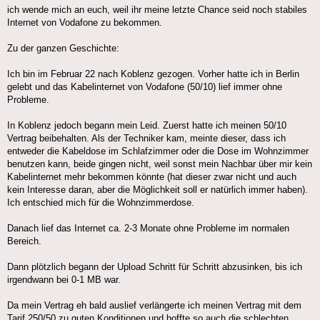
ich wende mich an euch, weil ihr meine letzte Chance seid noch stabiles
Internet von Vodafone zu bekommen.
Zu der ganzen Geschichte:
Ich bin im Februar 22 nach Koblenz gezogen. Vorher hatte ich in Berlin
gelebt und das Kabelinternet von Vodafone (50/10) lief immer ohne
Probleme.
In Koblenz jedoch begann mein Leid. Zuerst hatte ich meinen 50/10
Vertrag beibehalten. Als der Techniker kam, meinte dieser, dass ich
entweder die Kabeldose im Schlafzimmer oder die Dose im Wohnzimmer
benutzen kann, beide gingen nicht, weil sonst mein Nachbar über mir kein
Kabelinternet mehr bekommen könnte (hat dieser zwar nicht und auch
kein Interesse daran, aber die Möglichkeit soll er natürlich immer haben).
Ich entschied mich für die Wohnzimmerdose.
Danach lief das Internet ca. 2-3 Monate ohne Probleme im normalen
Bereich.
Dann plötzlich begann der Upload Schritt für Schritt abzusinken, bis ich
irgendwann bei 0-1 MB war.
Da mein Vertrag eh bald auslief verlängerte ich meinen Vertrag mit dem
Tarif 250/50 zu guten Konditionen und hoffte so auch die schlechten