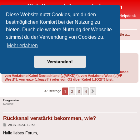
Inoffizielles Vodafone-Kabel-Forum
Diese Website nutzt Cookies, um dir den
Vodafone-Kabel-Helpdesk
bestmöglichen Komfort bei der Nutzung zu
FAQ
bieten. Durch die weitere Nutzung der Webseite
Foren-Übersicht
Internet und Telefon über Kabel
Störungen, Ausfälle und Speedprobleme
stimmst du der Verwendung von Cookies zu.
Rückkanal verstärkt bekommen, wie?
Mehr erfahren
Forumsregeln
Forenregeln
Verstanden!
Bitte gib bei der Erstellung eines Threads im Feld „Präfix“ an, ob du Kunde
von Vodafone Kabel Deutschland („[VFKD]“), von Vodafone West („[VF
West]“), von eazy („[eazy]“) oder von O2 über Kabel („[O2]“) bist.
1
2
3
4
Nächste
37 Beiträge
Dragonstar
Newbie
Rückkanal verstärkt bekommen, wie?
Beitrag
28.07.2023, 12:53
Hallo liebes Forum,