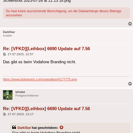
Screenshot 2023-07-26 at 21.13.18.png
Du hast keine ausreichende Berechtigung, um die Dateianhänge dieses Beitrags
anzusehen.
DarkStar
Insider
Re: [VFKD][Leihbox] 6690 Update auf 7.56
Beitrag
27.07.2023, 12:57
Das gibt es beim Vodafone Branding nicht.
https://www.dslreports.com/speedtest/4177775.png
tehabe
Fortgeschrittener
Re: [VFKD][Leihbox] 6690 Update auf 7.56
Beitrag
27.07.2023, 13:17
DarkStar
hat geschrieben:
Das gibt es beim Vodafone Branding nicht.