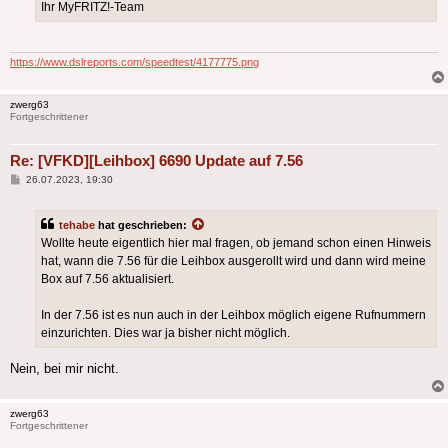
Ihr MyFRITZ!-Team
https://www.dslreports.com/speedtest/4177775.png
zwerg63
Fortgeschrittener
Re: [VFKD][Leihbox] 6690 Update auf 7.56
Beitrag
26.07.2023, 19:30
tehabe
hat geschrieben:
Wollte heute eigentlich hier mal fragen, ob jemand schon einen Hinweis
hat, wann die 7.56 für die Leihbox ausgerollt wird und dann wird meine
Box auf 7.56 aktualisiert.
In der 7.56 ist es nun auch in der Leihbox möglich eigene Rufnummern
einzurichten. Dies war ja bisher nicht möglich.
Nein, bei mir nicht.
zwerg63
Fortgeschrittener