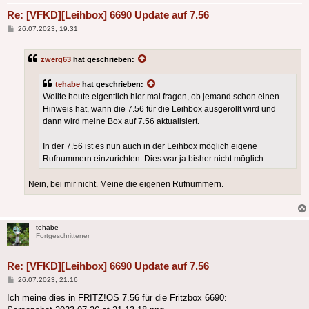
Re: [VFKD][Leihbox] 6690 Update auf 7.56
Beitrag
26.07.2023, 19:31
zwerg63
hat geschrieben:
tehabe
hat geschrieben:
Wollte heute eigentlich hier mal fragen, ob jemand schon einen
Hinweis hat, wann die 7.56 für die Leihbox ausgerollt wird und
dann wird meine Box auf 7.56 aktualisiert.
In der 7.56 ist es nun auch in der Leihbox möglich eigene
Rufnummern einzurichten. Dies war ja bisher nicht möglich.
Nein, bei mir nicht. Meine die eigenen Rufnummern.
tehabe
Fortgeschrittener
Re: [VFKD][Leihbox] 6690 Update auf 7.56
Beitrag
26.07.2023, 21:16
Ich meine dies in FRITZ!OS 7.56 für die Fritzbox 6690: