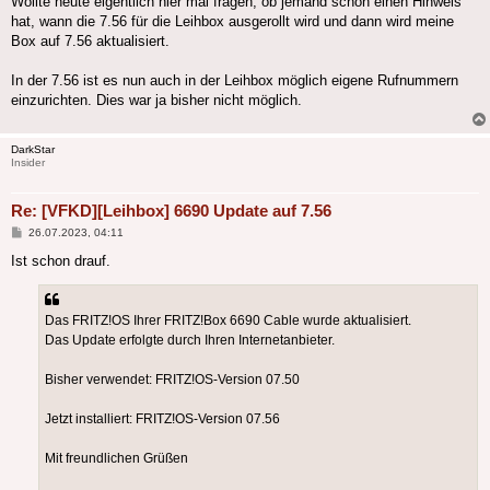
Wollte heute eigentlich hier mal fragen, ob jemand schon einen Hinweis
hat, wann die 7.56 für die Leihbox ausgerollt wird und dann wird meine
Box auf 7.56 aktualisiert.
In der 7.56 ist es nun auch in der Leihbox möglich eigene Rufnummern
einzurichten. Dies war ja bisher nicht möglich.
DarkStar
Insider
Re: [VFKD][Leihbox] 6690 Update auf 7.56
Beitrag
26.07.2023, 04:11
Ist schon drauf.
Das FRITZ!OS Ihrer FRITZ!Box 6690 Cable wurde aktualisiert.
Das Update erfolgte durch Ihren Internetanbieter.
Bisher verwendet: FRITZ!OS-Version 07.50
Jetzt installiert: FRITZ!OS-Version 07.56
Mit freundlichen Grüßen