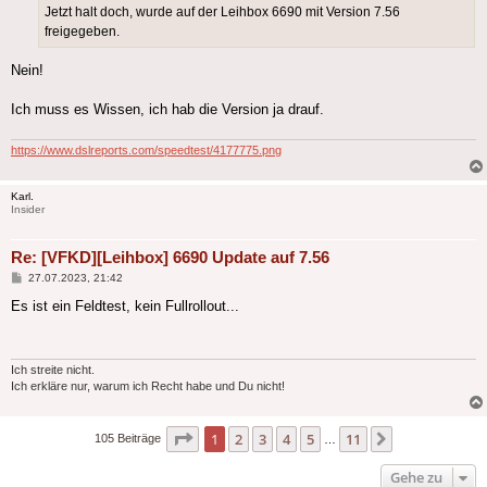
Jetzt halt doch, wurde auf der Leihbox 6690 mit Version 7.56
freigegeben.
Nein!
Ich muss es Wissen, ich hab die Version ja drauf.
https://www.dslreports.com/speedtest/4177775.png
Karl.
Insider
Re: [VFKD][Leihbox] 6690 Update auf 7.56
Beitrag
27.07.2023, 21:42
Es ist ein Feldtest, kein Fullrollout...
Ich streite nicht.
Ich erkläre nur, warum ich Recht habe und Du nicht!
Seite
1
von
11
1
2
3
4
5
11
Nächste
105 Beiträge
…
Gehe zu