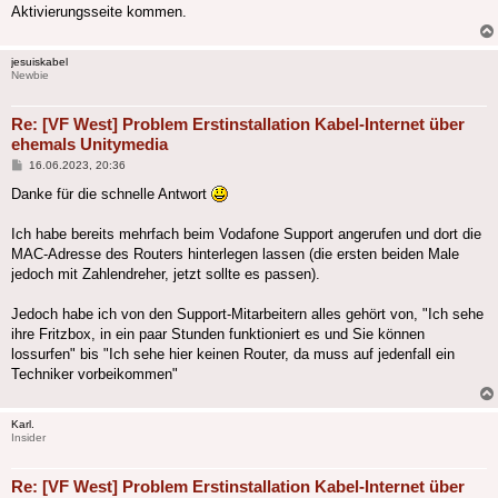
Aktivierungsseite kommen.
jesuiskabel
Newbie
Re: [VF West] Problem Erstinstallation Kabel-Internet über
ehemals Unitymedia
Beitrag
16.06.2023, 20:36
Danke für die schnelle Antwort
Ich habe bereits mehrfach beim Vodafone Support angerufen und dort die
MAC-Adresse des Routers hinterlegen lassen (die ersten beiden Male
jedoch mit Zahlendreher, jetzt sollte es passen).
Jedoch habe ich von den Support-Mitarbeitern alles gehört von, "Ich sehe
ihre Fritzbox, in ein paar Stunden funktioniert es und Sie können
lossurfen" bis "Ich sehe hier keinen Router, da muss auf jedenfall ein
Techniker vorbeikommen"
Karl.
Insider
Re: [VF West] Problem Erstinstallation Kabel-Internet über