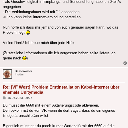
- als Geschwindigkeit in Empfangs- und Senderichtung habe ich 0kbit/s
angegeben
- Die Verbindungsdauer wird mit "-" angegeben.
-> Ich kann keine Internetverbindung herstellen.
Nun hoffe ich dass mir jemand von euch genauer sagen kann, wo das
Problem liegt
Vielen Dank! Ich freue mich über jede Hilfe.
(Zusätzliche Informationen die ich vergessen haben sollte liefere ich
gerne nach
)
Besserwisser
Insider
Re: [VF West] Problem Erstinstallation Kabel-Internet über
ehemals Unitymedia
Beitrag
16.06.2023, 20:27
Du musst die 6660 mit einem Aktivierungscode aktivieren.
Den bekommst du von VF, wenn du dort sagst, dass du ein eigenes
Endgerät anschließen willst.
Eigentlich müsstest du (nach kurzer Wartezeit) mit der 6660 auf die