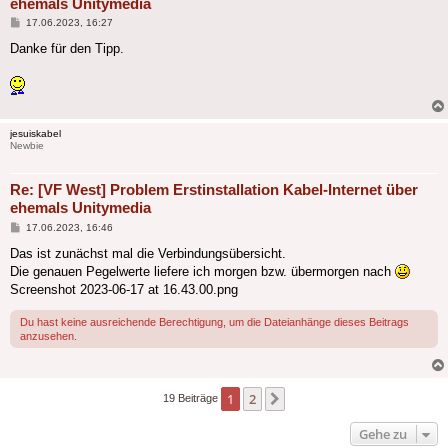
ehemals Unitymedia
Beitrag
17.06.2023, 16:27
Danke für den Tipp.
jesuiskabel
Newbie
Re: [VF West] Problem Erstinstallation Kabel-Internet über
ehemals Unitymedia
Beitrag
17.06.2023, 16:46
Das ist zunächst mal die Verbindungsübersicht.
Die genauen Pegelwerte liefere ich morgen bzw. übermorgen nach
Screenshot 2023-06-17 at 16.43.00.png
Du hast keine ausreichende Berechtigung, um die Dateianhänge dieses Beitrags
anzusehen.
1
2
Nächste
19 Beiträge
Gehe zu