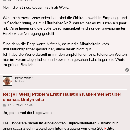
Nein, die ist neu. Quasi frisch ab Werk.
Was mich etwas verwundert hat, sind die 0kbit/s sowohl in Empfangs und
in Senderichtung, da mir Mitarbeiter Nr 2. gesagt hat es müssten ein paar
mBit/s anliegen und die volle Geschwindigkeit wird nur der provisionierten
Fritzbox zur Verfügung gestellt.
Sind denn die Pegelwerte hilfreich, da mir die Mitarbeiterin vom
Installationspartner gesagt hat, diese seien nicht gut.
Ich habe die Werte daraufhin mit den empfohlenen bzw. tolerierten Werten
hier im Forum abgeglichen und soweit ich gesehen habe liegen die Werte
im grünen Bereich.
Besserwisser
Insider
Re: [VF West] Problem Erstinstallation Kabel-Internet über
ehemals Unitymedia
Beitrag
17.06.2023, 14:40
Ja, poste mal die Pegelwerte.
Die Endgeräte haben im eingeloggten, unprovisionierten Zustand nur
einen gaaanz schmalbandigen Internetzugang von etwa 200
k
Bit/s.