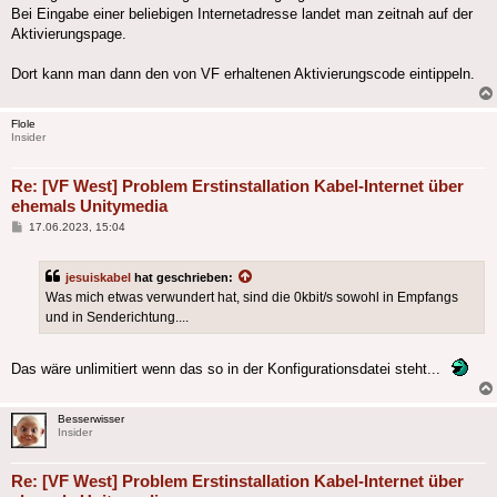
Bei Eingabe einer beliebigen Internetadresse landet man zeitnah auf der
Aktivierungspage.
Dort kann man dann den von VF erhaltenen Aktivierungscode eintippeln.
Flole
Insider
Re: [VF West] Problem Erstinstallation Kabel-Internet über
ehemals Unitymedia
Beitrag
17.06.2023, 15:04
jesuiskabel
hat geschrieben:
Was mich etwas verwundert hat, sind die 0kbit/s sowohl in Empfangs
und in Senderichtung....
Das wäre unlimitiert wenn das so in der Konfigurationsdatei steht...
Besserwisser
Insider
Re: [VF West] Problem Erstinstallation Kabel-Internet über