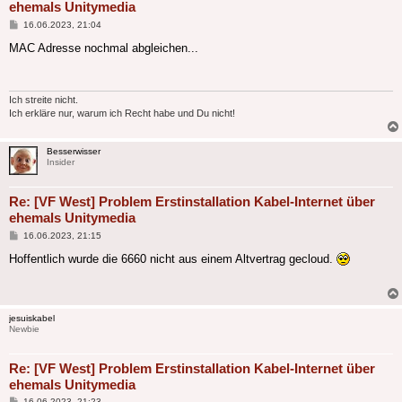
ehemals Unitymedia
Beitrag
16.06.2023, 21:04
MAC Adresse nochmal abgleichen...
Ich streite nicht.
Ich erkläre nur, warum ich Recht habe und Du nicht!
Besserwisser
Insider
Re: [VF West] Problem Erstinstallation Kabel-Internet über
ehemals Unitymedia
Beitrag
16.06.2023, 21:15
Hoffentlich wurde die 6660 nicht aus einem Altvertrag gecloud.
jesuiskabel
Newbie
Re: [VF West] Problem Erstinstallation Kabel-Internet über
ehemals Unitymedia
Beitrag
16.06.2023, 21:23