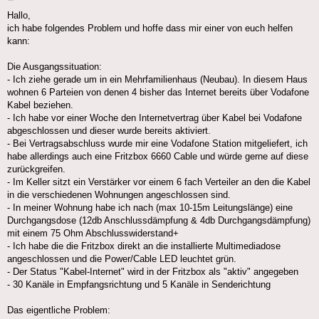
Hallo,
ich habe folgendes Problem und hoffe dass mir einer von euch helfen
kann:
Die Ausgangssituation:
- Ich ziehe gerade um in ein Mehrfamilienhaus (Neubau). In diesem Haus
wohnen 6 Parteien von denen 4 bisher das Internet bereits über Vodafone
Kabel beziehen.
- Ich habe vor einer Woche den Internetvertrag über Kabel bei Vodafone
abgeschlossen und dieser wurde bereits aktiviert.
- Bei Vertragsabschluss wurde mir eine Vodafone Station mitgeliefert, ich
habe allerdings auch eine Fritzbox 6660 Cable und würde gerne auf diese
zurückgreifen.
- Im Keller sitzt ein Verstärker vor einem 6 fach Verteiler an den die Kabel
in die verschiedenen Wohnungen angeschlossen sind.
- In meiner Wohnung habe ich nach (max 10-15m Leitungslänge) eine
Durchgangsdose (12db Anschlussdämpfung & 4db Durchgangsdämpfung)
mit einem 75 Ohm Abschlusswiderstand+
- Ich habe die die Fritzbox direkt an die installierte Multimediadose
angeschlossen und die Power/Cable LED leuchtet grün.
- Der Status "Kabel-Internet" wird in der Fritzbox als "aktiv" angegeben
- 30 Kanäle in Empfangsrichtung und 5 Kanäle in Senderichtung
Das eigentliche Problem: