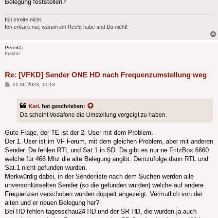
Belegung feststellen?
Ich streite nicht.
Ich erkläre nur, warum ich Recht habe und Du nicht!
Peter65
Insider
Re: [VFKD] Sender ONE HD nach Frequenzumstellung weg
Beitrag
11.06.2023, 11:13
Karl.
hat geschrieben:
Da scheint Vodafone die Umstellung vergeigt zu haben.
Gute Frage, der TE ist der 2. User mit dem Problem.
Der 1. User ist im VF Forum, mit dem gleichen Problem, aber mit anderen
Sender. Da fehlen RTL und Sat.1 in SD. Da gibt es nur ne FritzBox 6660
welche für 466 Mhz die alte Belegung angibt. Demzufolge dann RTL und
Sat.1 nicht gefunden wurden.
Merkwürdig dabei, in der Senderliste nach dem Suchen werden alle
unverschlüsselten Sender (so die gefunden wurden) welche auf andere
Frequenzen verschoben wurden doppelt angezeigt. Vermutlich von der
alten und er neuen Belegung her?
Bei HD fehlen tagesschau24 HD und der SR HD, die wurden ja auch