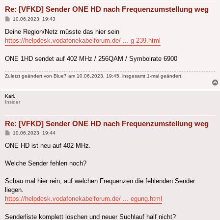
Re: [VFKD] Sender ONE HD nach Frequenzumstellung weg
Beitrag
10.06.2023, 19:43
Deine Region/Netz müsste das hier sein
https://helpdesk.vodafonekabelforum.de/ ... g-239.html
ONE 1HD sendet auf 402 MHz / 256QAM / Symbolrate 6900
Zuletzt geändert von
Blue7
am 10.06.2023, 19:45, insgesamt 1-mal geändert.
Karl.
Insider
Re: [VFKD] Sender ONE HD nach Frequenzumstellung weg
Beitrag
10.06.2023, 19:44
ONE HD ist neu auf 402 MHz.
Welche Sender fehlen noch?
Schau mal hier rein, auf welchen Frequenzen die fehlenden Sender
liegen.
https://helpdesk.vodafonekabelforum.de/ ... egung.html
Senderliste komplett löschen und neuer Suchlauf half nicht?