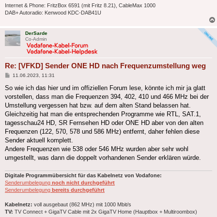
Internet & Phone: FritzBox 6591 (mit Fritz 8.21), CableMax 1000
DAB+ Autoradio: Kenwood KDC-DAB41U
DerSarde
Co-Admin
Re: [VFKD] Sender ONE HD nach Frequenzumstellung weg
Beitrag
11.06.2023, 11:31
So wie ich das hier und im offiziellen Forum lese, könnte ich mir ja glatt
vorstellen, dass man die Frequenzen 394, 402, 410 und 466 MHz bei der
Umstellung vergessen hat bzw. auf dem alten Stand belassen hat.
Gleichzeitig hat man die entsprechenden Programme wie RTL, SAT.1,
tagesschau24 HD, SR Fernsehen HD oder ONE HD aber von den alten
Frequenzen (122, 570, 578 und 586 MHz) entfernt, daher fehlen diese
Sender aktuell komplett.
Andere Frequenzen wie 538 oder 546 MHz wurden aber sehr wohl
umgestellt, was dann die doppelt vorhandenen Sender erklären würde.
Digitale Programmübersicht für das Kabelnetz von Vodafone:
Senderumbelegung
noch nicht durchgeführt
Senderumbelegung
bereits durchgeführt
Kabelnetz:
voll ausgebaut (862 MHz) mit 1000 Mbit/s
TV:
TV Connect + GigaTV Cable mit 2x GigaTV Home (Hauptbox + Multiroombox)