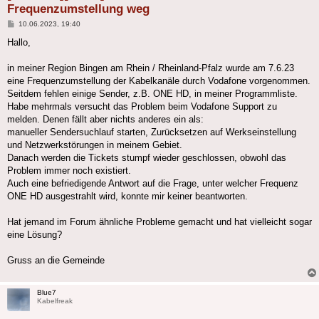
Frequenzumstellung weg
Beitrag
10.06.2023, 19:40
Hallo,
in meiner Region Bingen am Rhein / Rheinland-Pfalz wurde am 7.6.23
eine Frequenzumstellung der Kabelkanäle durch Vodafone vorgenommen.
Seitdem fehlen einige Sender, z.B. ONE HD, in meiner Programmliste.
Habe mehrmals versucht das Problem beim Vodafone Support zu
melden. Denen fällt aber nichts anderes ein als:
manueller Sendersuchlauf starten, Zurücksetzen auf Werkseinstellung
und Netzwerkstörungen in meinem Gebiet.
Danach werden die Tickets stumpf wieder geschlossen, obwohl das
Problem immer noch existiert.
Auch eine befriedigende Antwort auf die Frage, unter welcher Frequenz
ONE HD ausgestrahlt wird, konnte mir keiner beantworten.
Hat jemand im Forum ähnliche Probleme gemacht und hat vielleicht sogar
eine Lösung?
Gruss an die Gemeinde
Blue7
Kabelfreak