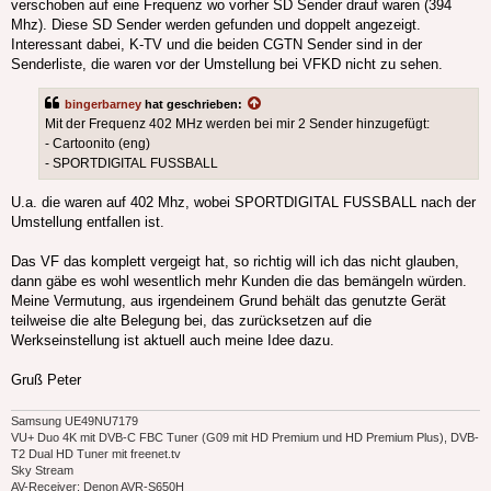
verschoben auf eine Frequenz wo vorher SD Sender drauf waren (394
Mhz). Diese SD Sender werden gefunden und doppelt angezeigt.
Interessant dabei, K-TV und die beiden CGTN Sender sind in der
Senderliste, die waren vor der Umstellung bei VFKD nicht zu sehen.
bingerbarney
hat geschrieben:
Mit der Frequenz 402 MHz werden bei mir 2 Sender hinzugefügt:
- Cartoonito (eng)
- SPORTDIGITAL FUSSBALL
U.a. die waren auf 402 Mhz, wobei SPORTDIGITAL FUSSBALL nach der
Umstellung entfallen ist.
Das VF das komplett vergeigt hat, so richtig will ich das nicht glauben,
dann gäbe es wohl wesentlich mehr Kunden die das bemängeln würden.
Meine Vermutung, aus irgendeinem Grund behält das genutzte Gerät
teilweise die alte Belegung bei, das zurücksetzen auf die
Werkseinstellung ist aktuell auch meine Idee dazu.
Gruß Peter
Samsung UE49NU7179
VU+ Duo 4K mit DVB-C FBC Tuner (G09 mit HD Premium und HD Premium Plus), DVB-
T2 Dual HD Tuner mit freenet.tv
Sky Stream
AV-Receiver: Denon AVR-S650H