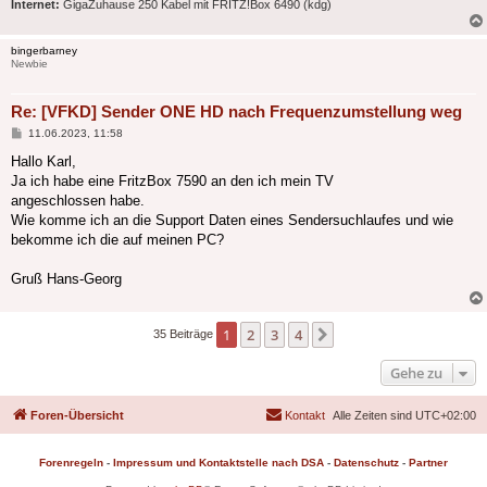
Internet:
GigaZuhause 250 Kabel mit FRITZ!Box 6490 (kdg)
bingerbarney
Newbie
Re: [VFKD] Sender ONE HD nach Frequenzumstellung weg
Beitrag
11.06.2023, 11:58
Hallo Karl,
Ja ich habe eine FritzBox 7590 an den ich mein TV
angeschlossen habe.
Wie komme ich an die Support Daten eines Sendersuchlaufes und wie
bekomme ich die auf meinen PC?
Gruß Hans-Georg
1
2
3
4
Nächste
35 Beiträge
Gehe zu
Foren-Übersicht
Kontakt
Alle Zeiten sind
UTC+02:00
Forenregeln
-
Impressum und Kontaktstelle nach DSA
-
Datenschutz
-
Partner