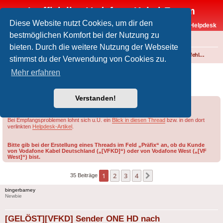
Inoffizielles Vodafone-Kabel-Forum
Diese Website nutzt Cookies, um dir den
Vodafone-Kabel-Helpdesk
bestmöglichen Komfort bei der Nutzung zu
FAQ
bieten. Durch die weitere Nutzung der Webseite
Foren-Übersicht
Fernsehen und Radio über Kabel
Störungen und Ausfälle
Einspeisefehler und überregionale Störungen
stimmst du der Verwendung von Cookies zu.
[GELÖST][VFKD] Sender ONE HD nach
Mehr erfahren
Frequenzumstellung weg
Verstanden!
Forumsregeln
Forenregeln
Bei Empfangsproblemen lohnt sich u.U. ein
Blick in diesen Thread
bzw. in den dort
verlinkten
Helpdesk-Artikel
.
Bitte gib bei der Erstellung eines Threads im Feld „Präfix“ an, ob du Kunde
von Vodafone Kabel Deutschland („[VFKD]“) oder von Vodafone West („[VF
West]“) bist.
1
2
3
4
Nächste
35 Beiträge
bingerbarney
Newbie
[GELÖST][VFKD] Sender ONE HD nach