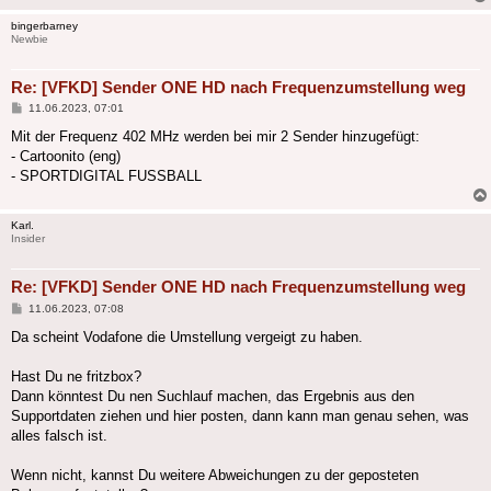
bingerbarney
Newbie
Re: [VFKD] Sender ONE HD nach Frequenzumstellung weg
Beitrag
11.06.2023, 07:01
Mit der Frequenz 402 MHz werden bei mir 2 Sender hinzugefügt:
- Cartoonito (eng)
- SPORTDIGITAL FUSSBALL
Karl.
Insider
Re: [VFKD] Sender ONE HD nach Frequenzumstellung weg
Beitrag
11.06.2023, 07:08
Da scheint Vodafone die Umstellung vergeigt zu haben.
Hast Du ne fritzbox?
Dann könntest Du nen Suchlauf machen, das Ergebnis aus den
Supportdaten ziehen und hier posten, dann kann man genau sehen, was
alles falsch ist.
Wenn nicht, kannst Du weitere Abweichungen zu der geposteten