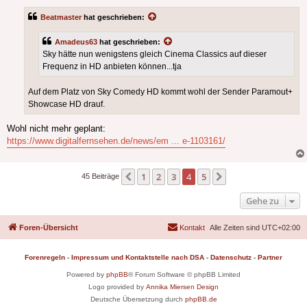
Beatmaster
hat geschrieben:
Amadeus63
hat geschrieben:
Sky hätte nun wenigstens gleich Cinema Classics auf dieser
Frequenz in HD anbieten können...tja
Auf dem Platz von Sky Comedy HD kommt wohl der Sender Paramout+
Showcase HD drauf.
Wohl nicht mehr geplant:
https://www.digitalfernsehen.de/news/em ... e-1103161/
1
2
3
4
5
Vorherige
Nächste
45 Beiträge
Gehe zu
Foren-Übersicht
Kontakt
Alle Zeiten sind
UTC+02:00
Forenregeln
-
Impressum und Kontaktstelle nach DSA
-
Datenschutz
-
Partner
Powered by
phpBB
® Forum Software © phpBB Limited
Logo provided by
Annika Miersen Design
Deutsche Übersetzung durch
phpBB.de