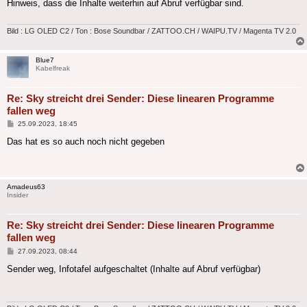
Hinweis, dass die Inhalte weiterhin auf Abruf verfügbar sind.
Bild : LG OLED C2 / Ton : Bose Soundbar / ZATTOO.CH / WAIPU.TV / Magenta TV 2.0
Blue7
Kabelfreak
Re: Sky streicht drei Sender: Diese linearen Programme
fallen weg
Beitrag
25.09.2023, 18:45
Das hat es so auch noch nicht gegeben
Amadeus63
Insider
Re: Sky streicht drei Sender: Diese linearen Programme
fallen weg
Beitrag
27.09.2023, 08:44
Sender weg, Infotafel aufgeschaltet (Inhalte auf Abruf verfügbar)