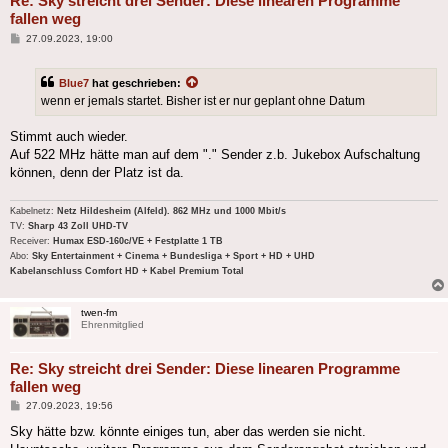
Re: Sky streicht drei Sender: Diese linearen Programme
fallen weg
Beitrag
27.09.2023, 19:00
Blue7
hat geschrieben:
wenn er jemals startet. Bisher ist er nur geplant ohne Datum
Stimmt auch wieder.
Auf 522 MHz hätte man auf dem "." Sender z.b. Jukebox Aufschaltung
können, denn der Platz ist da.
Kabelnetz:
Netz Hildesheim (Alfeld). 862 MHz und 1000 Mbit/s
TV:
Sharp 43 Zoll UHD-TV
Receiver:
Humax ESD-160c/VE + Festplatte 1 TB
Abo:
Sky Entertainment + Cinema + Bundesliga + Sport + HD + UHD
Kabelanschluss Comfort HD + Kabel Premium Total
twen-fm
Ehrenmitglied
Re: Sky streicht drei Sender: Diese linearen Programme
fallen weg
Beitrag
27.09.2023, 19:56
Sky hätte bzw. könnte einiges tun, aber das werden sie nicht.