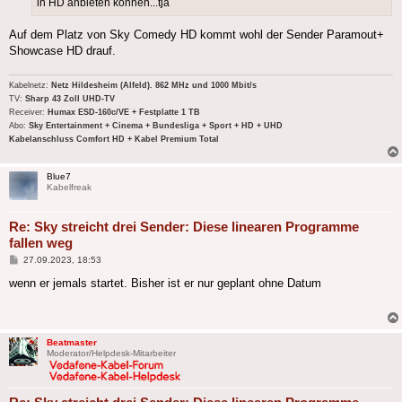
in HD anbieten können...tja
Auf dem Platz von Sky Comedy HD kommt wohl der Sender Paramout+
Showcase HD drauf.
Kabelnetz:
Netz Hildesheim (Alfeld). 862 MHz und 1000 Mbit/s
TV:
Sharp 43 Zoll UHD-TV
Receiver:
Humax ESD-160c/VE + Festplatte 1 TB
Abo:
Sky Entertainment + Cinema + Bundesliga + Sport + HD + UHD
Kabelanschluss Comfort HD + Kabel Premium Total
Blue7
Kabelfreak
Re: Sky streicht drei Sender: Diese linearen Programme
fallen weg
Beitrag
27.09.2023, 18:53
wenn er jemals startet. Bisher ist er nur geplant ohne Datum
Beatmaster
Moderator/Helpdesk-Mitarbeiter