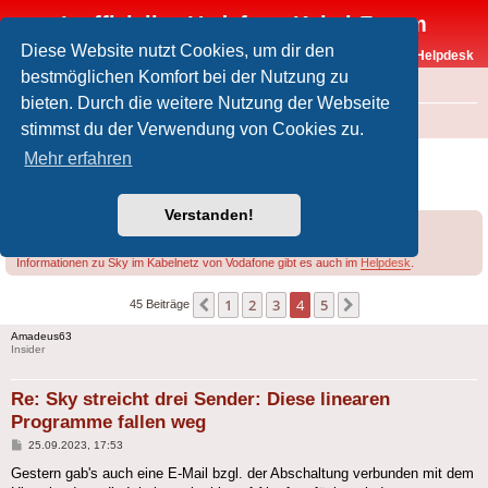
Inoffizielles Vodafone-Kabel-Forum
Diese Website nutzt Cookies, um dir den
Vodafone-Kabel-Helpdesk
bestmöglichen Komfort bei der Nutzung zu
FAQ
bieten. Durch die weitere Nutzung der Webseite
Foren-Übersicht
Offtopic
Sky
stimmst du der Verwendung von Cookies zu.
Sky streicht drei Sender: Diese linearen
Mehr erfahren
Programme fallen weg
Verstanden!
Forumsregeln
Forenregeln
Informationen zu Sky im Kabelnetz von Vodafone gibt es auch im
Helpdesk
.
1
2
3
4
5
Vorherige
Nächste
45 Beiträge
Amadeus63
Insider
Re: Sky streicht drei Sender: Diese linearen
Programme fallen weg
Beitrag
25.09.2023, 17:53
Gestern gab's auch eine E-Mail bzgl. der Abschaltung verbunden mit dem