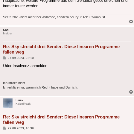
Hauptsache, weitere Programme aus dem Senderangebot streichen und
immer teurer werden...
Seit 2-2025 nicht mehr bei Vodafone, sondern bei Pyur Tele Columbus!
Karl.
Insider
Re: Sky streicht drei Sender: Diese linearen Programme
fallen weg
Beitrag
27.09.2023, 22:10
Oder Insolvenz anmelden
Ich streite nicht.
Ich erkläre nur, warum ich Recht habe und Du nicht!
Blue7
Kabelfreak
Re: Sky streicht drei Sender: Diese linearen Programme
fallen weg
Beitrag
29.09.2023, 16:39