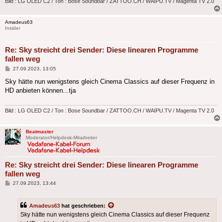
Bild : LG OLED C2 / Ton : Bose Soundbar / ZATTOO.CH / WAIPU.TV / Magenta TV 2.0
Amadeus63
Insider
Re: Sky streicht drei Sender: Diese linearen Programme
fallen weg
Beitrag
27.09.2023, 13:05
Sky hätte nun wenigstens gleich Cinema Classics auf dieser Frequenz in
HD anbieten können...tja
Bild : LG OLED C2 / Ton : Bose Soundbar / ZATTOO.CH / WAIPU.TV / Magenta TV 2.0
Beatmaster
Moderator/Helpdesk-Mitarbeiter
Re: Sky streicht drei Sender: Diese linearen Programme
fallen weg
Beitrag
27.09.2023, 13:44
Amadeus63
hat geschrieben:
Sky hätte nun wenigstens gleich Cinema Classics auf dieser Frequenz