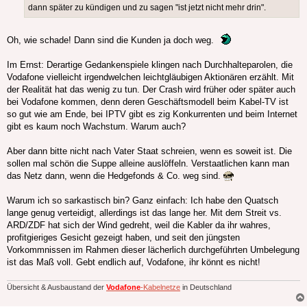
dann später zu kündigen und zu sagen "ist jetzt nicht mehr drin".
Oh, wie schade! Dann sind die Kunden ja doch weg.
Im Ernst: Derartige Gedankenspiele klingen nach Durchhalteparolen, die
Vodafone vielleicht irgendwelchen leichtgläubigen Aktionären erzählt. Mit
der Realität hat das wenig zu tun. Der Crash wird früher oder später auch
bei Vodafone kommen, denn deren Geschäftsmodell beim Kabel-TV ist
so gut wie am Ende, bei IPTV gibt es zig Konkurrenten und beim Internet
gibt es kaum noch Wachstum. Warum auch?
Aber dann bitte nicht nach Vater Staat schreien, wenn es soweit ist. Die
sollen mal schön die Suppe alleine auslöffeln. Verstaatlichen kann man
das Netz dann, wenn die Hedgefonds & Co. weg sind.
Warum ich so sarkastisch bin? Ganz einfach: Ich habe den Quatsch
lange genug verteidigt, allerdings ist das lange her. Mit dem Streit vs.
ARD/ZDF hat sich der Wind gedreht, weil die Kabler da ihr wahres,
profitgieriges Gesicht gezeigt haben, und seit den jüngsten
Vorkommnissen im Rahmen dieser lächerlich durchgeführten Umbelegung
ist das Maß voll. Gebt endlich auf, Vodafone, ihr könnt es nicht!
Übersicht & Ausbaustand der
Vodafone
-Kabelnetze
in Deutschland