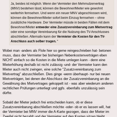
Ja, beides ist möglich. Wenn der Vermieter den Mehrnutzervertrag
(MNV) bestehen lässt, können die Bewohner/Mieter wie gewohnt
weiterhin fernsehen. Und wenn ein neuer MNV abgeschlossen wird,
können die Bewohner/Mieter sofort beim Einzug fernsehen – ohne
zusätzliche Hardware. Der Vermieter müsste in beiden Fällen mit dem
Bewohner/Mieter
entweder eine Zusatzvereinbarung zum Mietvertrag
oder eine sonstige Vereinbarung für die Nutzung des TV-Anschlusses
abschließen. Alternativ kann der
Vermieter die Kosten für den TV-
Anschluss auch selber tragen.
"
Wobei man -anders als Flole hier so gerne reingeschrieben hat- betonen
muss, dass der Vermieter bei bisherigen Nebenkostenverträgen eben
NICHT einfach so die Kosten in die Miete umlegen kann - denn eine
Mieterhöhung deshalb ist nicht zulässig -und- der Vermieter kann den
Mieter auch nicht zwingen, eine solche "Zusatzvereinbarung zum
Mietvertrag" abzuschließen. Dies ginge -wenn überhaupt- nur bei neuen
Mietverträgen, bei denen der Abschluss der Zusatzvereinbarung an die
Gewährung des Mietvertrages gekoppelt ist - was aber wiederum anderen
rechtlichen Prüfungen unterliegt und ggfs. ebenfalls unzulässig sein
dürfte.
Sobald der Mieter jedoch frei entscheiden kann, ob er diese
Zusatzvereinbarung abschließen möchte -oder- ob er es lassen will, hat
der Vermieter bei MNV immer die A-Karte gezogen, dass der Mieter im
Zweifel nicht bezahlt und der Vermieter auf den Kosten sitzen bleibt.