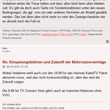
Vodafone weiter die Treue halten und dass alles bloß beim alten bleiben
soll. Es gibt da doch auch Tarife mit Sonderkonditionen unter den neuen
Bedingungen, die ggf. vom ein oder anderen Vermieter als Modell gewählt
werden. Das hat dann aber nicht mehr so sehr den Zwangscharakter wie
es aktuell noch der Fall ist.
Telekom Glasfaser 600 mit MagentaTV Smart Stream / FRITZ!Box 7590 AX | Amazon Prime (zum
20.9. gekündigt) | Sat Astra 19,2°Ost |
Vodafone Kabel
|
DVB-T2 HD
(FTA) |
DAB+
| MagentaMobil
Prepaid Jahrestarif
Karl.
Insider
Re: Einspeisegebühren und Zukunft der Mehrnutzerverträge
Beitrag
30.05.2023, 07:53
Wobei Vodafone wohl auch von den 19,99 für das kleinste KabelTV Paket
abrücken muss, weil das nicht konkurrenzfähig ist, aber das wird die
Zukunft zeigen.
Die 9,99 für TV Connect Start gibt's auch an manchen Adressen ohne
VVO...
Ich streite nicht.
Ich erkläre nur, warum ich Recht habe und Du nicht!