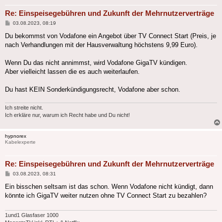
Re: Einspeisegebühren und Zukunft der Mehrnutzerverträge
Beitrag
03.08.2023, 08:19
Du bekommst von Vodafone ein Angebot über TV Connect Start (Preis, je
nach Verhandlungen mit der Hausverwaltung höchstens 9,99 Euro).
Wenn Du das nicht annimmst, wird Vodafone GigaTV kündigen.
Aber vielleicht lassen die es auch weiterlaufen.
Du hast KEIN Sonderkündigungsrecht, Vodafone aber schon.
Ich streite nicht.
Ich erkläre nur, warum ich Recht habe und Du nicht!
hypnorex
Kabelexperte
Re: Einspeisegebühren und Zukunft der Mehrnutzerverträge
Beitrag
03.08.2023, 08:31
Ein bisschen seltsam ist das schon. Wenn Vodafone nicht kündigt, dann
könnte ich GigaTV weiter nutzen ohne TV Connect Start zu bezahlen?
1und1 Glasfaser 1000