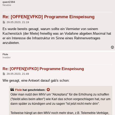
qwert2384
Newbie
Re: [OFFEN][VFKD] Programme Einspeisung
Beitrag
29.05.2023, 21:19
Es wurde bereits gesagt, warum sollte ein Vermieter von seinem
Kuchenstück (der Miete) freiwillig was an Vodafone abgeben.Maximal hat
er ein Interesse die Infrastruktur im Sinne eines Rahmenvertrages
anzubieten.
Flole
Insider
Re: [OFFEN][VFKD] Programme Einspeisung
Beitrag
29.05.2023, 21:49
Wie gesagt, eine Antwort darauf gab's schon:
Flole
hat geschrieben:
Oder man nutzt den MNV um "Akzeptanz" für die Erhöhung zu schaffen
("bleibt alles beim alten") wie Karl das schon vorgeschlagen hat, nur um
dann später zu kündigen und zu sagen "ist jetzt nicht mehr drin".
Teilweise hängt an den MNV noch mehr dran, z.B. Telemetrie-Verträge,