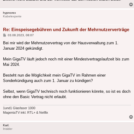
hypnorex
Kabelexperte
Re: Einspeisegebühren und Zukunft der Mehrnutzerverträge
Beitrag
03.08.2023, 08:07
Bei mir wird der Mehrnutzervertrag von der Hausverwaltung zum 1.
Januar 2024 gekündigt.
Mein GigaTV läuft jedoch noch mit einer Mindestvertragslaufzeit bis zum
Mai 2024.
Besteht nun die Möglichkeit mein GigaTV im Rahmen einer
Sonderkündigung auch zum 1. Januar zu kündigen?
Selbst, wenn GigaTV technisch noch funktionieren könnte, so ist es doch
ohne den Basic Vertrag nicht erlaubt.
1und1 Glasfaser 1000
MagentaTV inkl. RTL+ & Netflix
Karl.
Insider