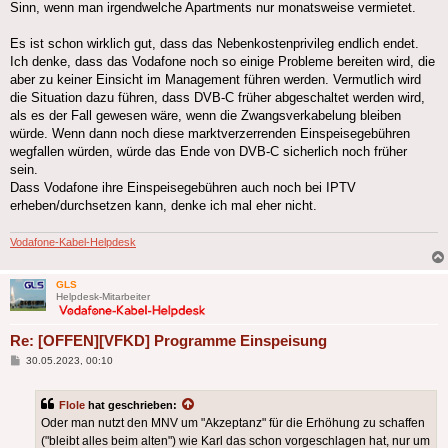
Sinn, wenn man irgendwelche Apartments nur monatsweise vermietet.
Es ist schon wirklich gut, dass das Nebenkostenprivileg endlich endet.
Ich denke, dass das Vodafone noch so einige Probleme bereiten wird, die
aber zu keiner Einsicht im Management führen werden. Vermutlich wird
die Situation dazu führen, dass DVB-C früher abgeschaltet werden wird,
als es der Fall gewesen wäre, wenn die Zwangsverkabelung bleiben
würde. Wenn dann noch diese marktverzerrenden Einspeisegebühren
wegfallen würden, würde das Ende von DVB-C sicherlich noch früher
sein.
Dass Vodafone ihre Einspeisegebühren auch noch bei IPTV
erheben/durchsetzen kann, denke ich mal eher nicht.
Vodafone-Kabel-Helpdesk
GLS
Helpdesk-Mitarbeiter
Re: [OFFEN][VFKD] Programme Einspeisung
Beitrag
30.05.2023, 00:10
Flole
hat geschrieben:
Oder man nutzt den MNV um "Akzeptanz" für die Erhöhung zu schaffen
("bleibt alles beim alten") wie Karl das schon vorgeschlagen hat, nur um