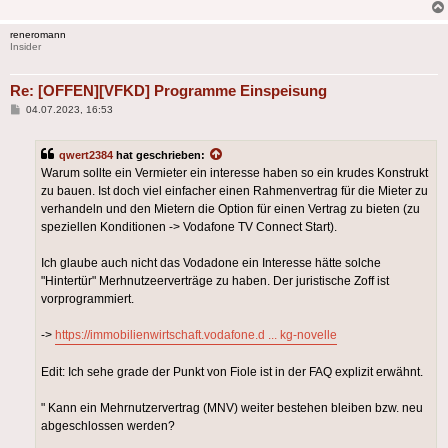
reneromann
Insider
Re: [OFFEN][VFKD] Programme Einspeisung
Beitrag
04.07.2023, 16:53
qwert2384
hat geschrieben:
Warum sollte ein Vermieter ein interesse haben so ein krudes Konstrukt
zu bauen. Ist doch viel einfacher einen Rahmenvertrag für die Mieter zu
verhandeln und den Mietern die Option für einen Vertrag zu bieten (zu
speziellen Konditionen -> Vodafone TV Connect Start).
Ich glaube auch nicht das Vodadone ein Interesse hätte solche
"Hintertür" Merhnutzeerverträge zu haben. Der juristische Zoff ist
vorprogrammiert.
->
https://immobilienwirtschaft.vodafone.d ... kg-novelle
Edit: Ich sehe grade der Punkt von Fiole ist in der FAQ explizit erwähnt.
" Kann ein Mehrnutzervertrag (MNV) weiter bestehen bleiben bzw. neu
abgeschlossen werden?