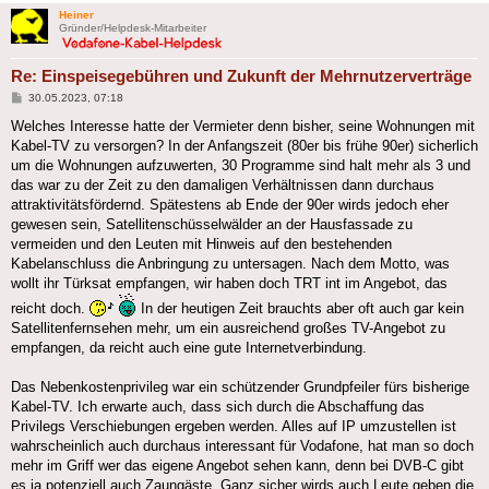
Heiner
Gründer/Helpdesk-Mitarbeiter
Re: Einspeisegebühren und Zukunft der Mehrnutzerverträge
Beitrag
30.05.2023, 07:18
Welches Interesse hatte der Vermieter denn bisher, seine Wohnungen mit
Kabel-TV zu versorgen? In der Anfangszeit (80er bis frühe 90er) sicherlich
um die Wohnungen aufzuwerten, 30 Programme sind halt mehr als 3 und
das war zu der Zeit zu den damaligen Verhältnissen dann durchaus
attraktivitätsfördernd. Spätestens ab Ende der 90er wirds jedoch eher
gewesen sein, Satellitenschüsselwälder an der Hausfassade zu
vermeiden und den Leuten mit Hinweis auf den bestehenden
Kabelanschluss die Anbringung zu untersagen. Nach dem Motto, was
wollt ihr Türksat empfangen, wir haben doch TRT int im Angebot, das
reicht doch.
In der heutigen Zeit brauchts aber oft auch gar kein
Satellitenfernsehen mehr, um ein ausreichend großes TV-Angebot zu
empfangen, da reicht auch eine gute Internetverbindung.
Das Nebenkostenprivileg war ein schützender Grundpfeiler fürs bisherige
Kabel-TV. Ich erwarte auch, dass sich durch die Abschaffung das
Privilegs Verschiebungen ergeben werden. Alles auf IP umzustellen ist
wahrscheinlich auch durchaus interessant für Vodafone, hat man so doch
mehr im Griff wer das eigene Angebot sehen kann, denn bei DVB-C gibt
es ja potenziell auch Zaungäste. Ganz sicher wirds auch Leute geben die