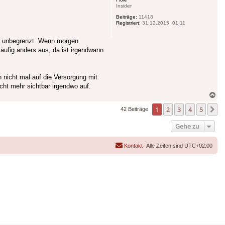
Insider
Beiträge:
11418
Registriert:
31.12.2015, 01:11
er unbegrenzt. Wenn morgen
äufig anders aus, da ist irgendwann
 nicht mal auf die Versorgung mit
cht mehr sichtbar irgendwo auf.
Na
ob
1
2
3
4
5
N
42 Beiträge
Gehe zu
Kontakt
Alle Zeiten sind
UTC+02:00