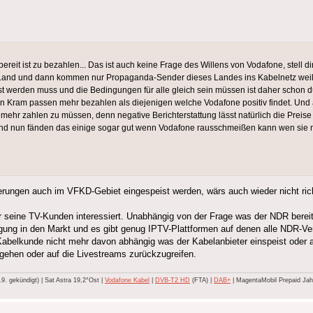
reit ist zu bezahlen... Das ist auch keine Frage des Willens von Vodafone, stell 
n Land und dann kommen nur Propaganda-Sender dieses Landes ins Kabelnetz weil
st werden muss und die Bedingungen für alle gleich sein müssen ist daher schon d
en Kram passen mehr bezahlen als diejenigen welche Vodafone positiv findet. Un
mehr zahlen zu müssen, denn negative Berichterstattung lässt natürlich die Preise s
nd nun fänden das einige sogar gut wenn Vodafone rausschmeißen kann wen sie
erungen auch im VFKD-Gebiet eingespeist werden, wärs auch wieder nicht ric
r seine TV-Kunden interessiert. Unabhängig von der Frage was der NDR bereit
gung in den Markt und es gibt genug IPTV-Plattformen auf denen alle NDR-V
s Kabelkunde nicht mehr davon abhängig was der Kabelanbieter einspeist oder
gehen oder auf die Livestreams zurückzugreifen.
 gekündigt) | Sat Astra 19,2°Ost |
Vodafone Kabel
|
DVB-T2 HD
(FTA) |
DAB+
| MagentaMobil Prepaid Jahr