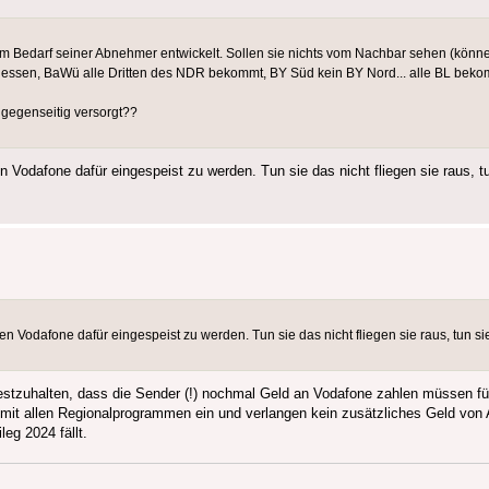
m Bedarf seiner Abnehmer entwickelt. Sollen sie nichts vom Nachbar sehen (könn
n Hessen, BaWü alle Dritten des NDR bekommt, BY Süd kein BY Nord... alle BL beko
 gegenseitig versorgt??
odafone dafür eingespeist zu werden. Tun sie das nicht fliegen sie raus, tun
Vodafone dafür eingespeist zu werden. Tun sie das nicht fliegen sie raus, tun sie
festzuhalten, dass die Sender (!) nochmal Geld an Vodafone zahlen müssen fü
r mit allen Regionalprogrammen ein und verlangen kein zusätzliches Geld von
eg 2024 fällt.