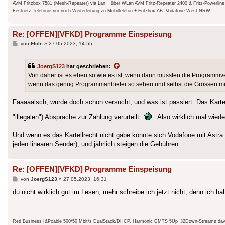
AVM Fritzbox 7581 (Mesh-Repeater) via Lan + über WLan AVM Fritz-Repeater 2400 & Fritz-Powerlin
Festnetz-Telefonie nur noch Weiterleitung zu Mobiltelefon + Fritzbox-AB. Vodafone West NRW
Re: [OFFEN][VFKD] Programme Einspeisung
Beitrag
von
Flole
»
27.05.2023, 14:55
JoergS123
hat geschrieben:
Von daher ist es eben so wie es ist, wenn dann müssten die Programmv
wenn das genug Programmanbieter so sehen und selbst die Grossen mit
Faaaaalsch, wurde doch schon versucht, und was ist passiert: Das Kartel
"illegalen") Absprache zur Zahlung verurteilt
Also wirklich mal wiede
Und wenn es das Kartellrecht nicht gäbe könnte sich Vodafone mit Astra
jeden linearen Sender), und jährlich steigen die Gebühren....
Re: [OFFEN][VFKD] Programme Einspeisung
Beitrag
von
JoergS123
»
27.05.2023, 16:31
du nicht wirklich gut im Lesen, mehr schreibe ich jetzt nicht, denn ich
Red Business I&Pcable 500/50 Mbit/s DualStack/DHCP, Harmonic CMTS 5Up+32Down-Streams davo