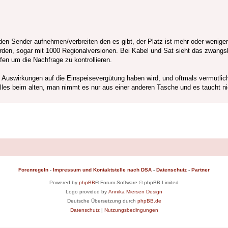
den Sender aufnehmen/verbreiten den es gibt, der Platz ist mehr oder wenig
den, sogar mit 1000 Regionalversionen. Bei Kabel und Sat sieht das zwangsl
ufen um die Nachfrage zu kontrollieren.
 Auswirkungen auf die Einspeisevergütung haben wird, und oftmals vermutlich
lles beim alten, man nimmt es nur aus einer anderen Tasche und es taucht ni
Forenregeln
-
Impressum und Kontaktstelle nach DSA
-
Datenschutz
-
Partner
Powered by
phpBB
® Forum Software © phpBB Limited
Logo provided by
Annika Miersen Design
Deutsche Übersetzung durch
phpBB.de
Datenschutz
|
Nutzungsbedingungen