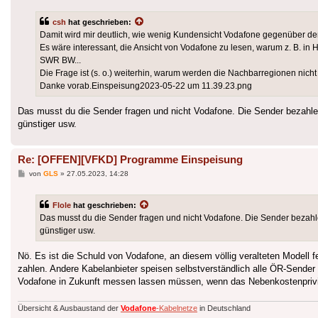
csh
hat geschrieben:
Damit wird mir deutlich, wie wenig Kundensicht Vodafone gegenüber de
Es wäre interessant, die Ansicht von Vodafone zu lesen, warum z. B. i
SWR BW...
Die Frage ist (s. o.) weiterhin, warum werden die Nachbarregionen nicht
Danke vorab.Einspeisung2023-05-22 um 11.39.23.png
Das musst du die Sender fragen und nicht Vodafone. Die Sender bezahlen V
günstiger usw.
Re: [OFFEN][VFKD] Programme Einspeisung
Beitrag
von
GLS
»
27.05.2023, 14:28
Flole
hat geschrieben:
Das musst du die Sender fragen und nicht Vodafone. Die Sender bezahlen 
günstiger usw.
Nö. Es ist die Schuld von Vodafone, an diesem völlig veralteten Modell 
zahlen. Andere Kabelanbieter speisen selbstverständlich alle ÖR-Sende
Vodafone in Zukunft messen lassen müssen, wenn das Nebenkostenprivil
Übersicht & Ausbaustand der
Vodafone
-Kabelnetze
in Deutschland