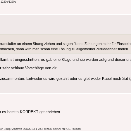
e 1220e/1260e
eranstalter an einem Strang ziehen und sagen "keine Zahlungen mehr für Einspeis
machen, dann wird man schon eine Lösung zu allgemeiner Zufriedenheit finden...
lamt ist eingeschritten, es gab eine Klage und sie wurden aufgrund dieser u
r sehr schlaue Vorschläge von dir....
 zusammentun: Entweder es wird gezahlt oder es gibt weder Kabel noch Sat (
 hab es bereits KORREKT geschrieben.
n 1xUp+2xDown DOCSIS3.1 via Fritzbox 6690/Fritz!OS7.51labor