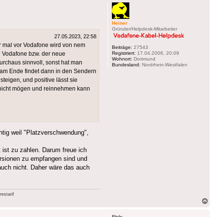
Heiner
Gründer/Helpdesk-Mitarbeiter
27.05.2023, 22:58
dir mal vor Vodafone wird von nem
Beiträge:
27543
 Vodafone bzw. der neue
Registriert:
17.04.2006, 20:09
Wohnort:
Dortmund
urchaus sinnvoll, sonst hat man
Bundesland:
Nordrhein-Westfalen
d am Ende findet dann in den Sendern
teigen, und positive lässt sie
 nicht mögen und reinnehmen kann
htig weil "Platzverschwendung",
 ist zu zahlen. Darum freue ich
ersionen zu empfangen sind und
 auch nicht. Daher wäre das auch
estarif
Na
ob
Flole