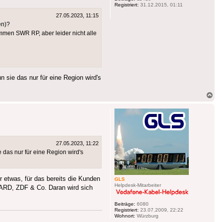
Registriert:
31.12.2015, 01:11
27.05.2023, 11:15
en)?
mmen SWR RP, aber leider nicht alle
 sie das nur für eine Region wird's
Na
ob
27.05.2023, 11:22
 das nur für eine Region wird's
r etwas, für das bereits die Kunden
GLS
Helpdesk-Mitarbeiter
 ARD, ZDF & Co. Daran wird sich
Beiträge:
6080
Registriert:
23.07.2009, 22:22
Wohnort:
Würzburg