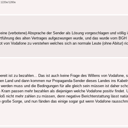
e 1220e/1260e
 eine (verbotene) Absprache der Sender als Lösung vorgeschlagen und völlig i
rtführung des alten Vertrages aufgezwungen wurde, und das wurde vom BGH be
bot von Vodafone zu verstehen welches sich an normale Leute (ohne Abitur) r
eit ist zu bezahlen... Das ist auch keine Frage des Willens von Vodafone, st
chen Land und dann kommen nur Propaganda-Sender dieses Landes ins Kabeln
t werden muss und die Bedingungen für alle gleich sein müssen ist daher sch
n Kram passen mehr bezahlen als diejenigen welche Vodafone positiv findet. 
oß nicht mehr zahlen zu müssen, denn negative Berichterstattung lässt natürl
ne große Sorge, und nun fänden das einige sogar gut wenn Vodafone raussch