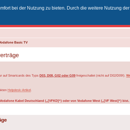
fort bei der Nutzung zu bieten. Durch die weitere Nutzung der
izielles Vodafone-Kabel-Forum
unkt für Kabelkunden von Vodafone - von Kunden für Kunden
Vodafone Basic TV
erträge
r auf Smartcards des Typs
D03, D08, G02 oder G09
freigeschaltet (nicht auf D02/D09!).
We
inkten
Helpdesk-Artikel
.
on Vodafone Kabel Deutschland („[VFKD]“) oder von Vodafone West („[VF West]“) bist.
äge