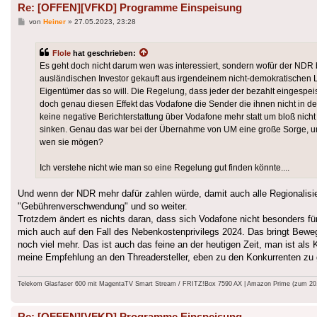
Re: [OFFEN][VFKD] Programme Einspeisung
Beitrag
von
Heiner
»
27.05.2023, 23:28
Flole
hat geschrieben:
Es geht doch nicht darum wen was interessiert, sondern wofür der NDR be
ausländischen Investor gekauft aus irgendeinem nicht-demokratische
Eigentümer das so will. Die Regelung, dass jeder der bezahlt eingespei
doch genau diesen Effekt das Vodafone die Sender die ihnen nicht in d
keine negative Berichterstattung über Vodafone mehr statt um bloß nicht 
sinken. Genau das war bei der Übernahme von UM eine große Sorge, u
wen sie mögen?
Ich verstehe nicht wie man so eine Regelung gut finden könnte....
Und wenn der NDR mehr dafür zahlen würde, damit auch alle Regionalisi
"Gebührenverschwendung" und so weiter.
Trotzdem ändert es nichts daran, dass sich Vodafone nicht besonders fü
mich auch auf den Fall des Nebenkostenprivilegs 2024. Das bringt Bewe
noch viel mehr. Das ist auch das feine an der heutigen Zeit, man ist al
meine Empfehlung an den Threadersteller, eben zu den Konkurrenten zu 
Telekom Glasfaser 600 mit MagentaTV Smart Stream / FRITZ!Box 7590 AX | Amazon Prime (zum 20.9.
Re: [OFFEN][VFKD] Programme Einspeisung