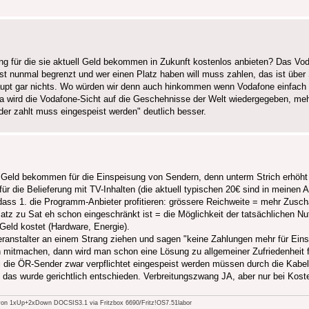
ung für die sie aktuell Geld bekommen in Zukunft kostenlos anbieten? Das Vod
ist nunmal begrenzt und wer einen Platz haben will muss zahlen, das ist über 
upt gar nichts. Wo würden wir denn auch hinkommen wenn Vodafone einfach 
a wird die Vodafone-Sicht auf die Geschehnisse der Welt wiedergegeben, meh
r der zahlt muss eingespeist werden" deutlich besser.
 Geld bekommen für die Einspeisung von Sendern, denn unterm Strich erhöht e
die Belieferung mit TV-Inhalten (die aktuell typischen 20€ sind in meinen 
ss 1. die Programm-Anbieter profitieren: grössere Reichweite = mehr Zuschau
tz zu Sat eh schon eingeschränkt ist = die Möglichkeit der tatsächlichen N
Geld kostet (Hardware, Energie).
ranstalter an einem Strang ziehen und sagen "keine Zahlungen mehr für Eins
mitmachen, dann wird man schon eine Lösung zu allgemeiner Zufriedenheit fi
 die ÖR-Sender zwar verpflichtet eingespeist werden müssen durch die Kabela
 das wurde gerichtlich entschieden. Verbreitungszwang JA, aber nur bei Kost
n 1xUp+2xDown DOCSIS3.1 via Fritzbox 6690/Fritz!OS7.51labor