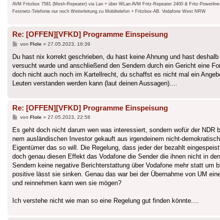
AVM Fritzbox 7581 (Mesh-Repeater) via Lan + über WLan AVM Fritz-Repeater 2400 & Fritz-Powerlin
Festnetz-Telefonie nur noch Weiterleitung zu Mobiltelefon + Fritzbox-AB. Vodafone West NRW
Re: [OFFEN][VFKD] Programme Einspeisung
Beitrag
von
Flole
»
27.05.2023, 16:39
Du hast nix korrekt geschrieben, du hast keine Ahnung und hast deshalb
versucht wurde und anschließend den Sendern durch ein Gericht eine Fo
doch nicht auch noch im Kartellrecht, du schaffst es nicht mal ein Ange
Leuten verstanden werden kann (laut deinen Aussagen)....
Re: [OFFEN][VFKD] Programme Einspeisung
Beitrag
von
Flole
»
27.05.2023, 22:58
Es geht doch nicht darum wen was interessiert, sondern wofür der NDR ber
nem ausländischen Investor gekauft aus irgendeinem nicht-demokratis
Eigentümer das so will. Die Regelung, dass jeder der bezahlt eingespeis
doch genau diesen Effekt das Vodafone die Sender die ihnen nicht in de
Sendern keine negative Berichterstattung über Vodafone mehr statt um bl
positive lässt sie sinken. Genau das war bei der Übernahme von UM ei
und reinnehmen kann wen sie mögen?
Ich verstehe nicht wie man so eine Regelung gut finden könnte....