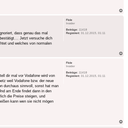
Na
ob
Flole
Insider
Beiträge:
11418
gnoriert, dass genau das mal
Registriert:
31.12.2015, 01:11
stätigt.... Jetzt versuche dich
ichtet und welches von normalen
Na
ob
Flole
Insider
Beiträge:
11418
ell dir mal vor Vodafone wird von
Registriert:
31.12.2015, 01:11
etz weil Vodafone bzw. der neue
on durchaus sinnvoll, sonst hat man
Und am Ende findet dann in den
ich die Preise steigen, und
meißen kann wen sie nicht mögen
Na
ob