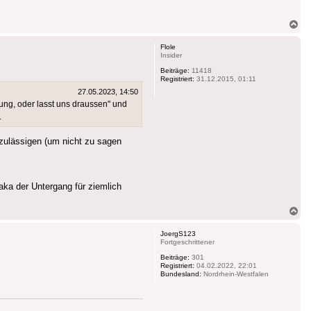
Na
ob
Flole
Insider
Beiträge:
11418
Registriert:
31.12.2015, 01:11
27.05.2023, 14:50
ung, oder lasst uns draussen" und
.
nzulässigen (um nicht zu sagen
aka der Untergang für ziemlich
Na
ob
JoergS123
Fortgeschrittener
Beiträge:
301
Registriert:
04.02.2022, 22:01
Bundesland:
Nordrhein-Westfalen