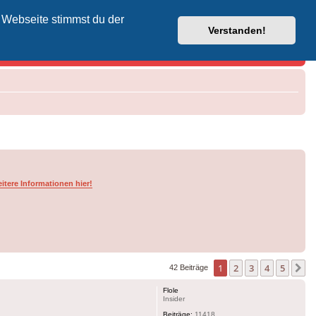
 Webseite stimmst du der
Vodafone-Kabel-Helpdesk
Verstanden!
itere Informationen hier!
1
2
3
4
5
N
42 Beiträge
Flole
Insider
Beiträge:
11418