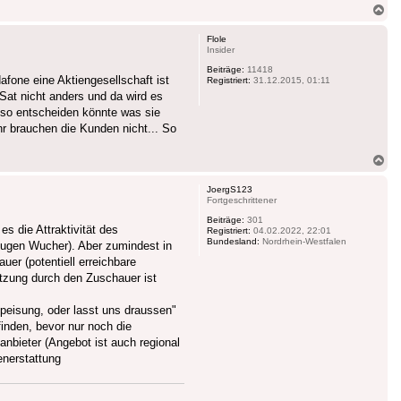
Na
ob
Flole
Insider
Beiträge:
11418
afone eine Aktiengesellschaft ist
Registriert:
31.12.2015, 01:11
Sat nicht anders und da wird es
so entscheiden könnte was sie
r brauchen die Kunden nicht... So
Na
ob
JoergS123
Fortgeschrittener
Beiträge:
301
s die Attraktivität des
Registriert:
04.02.2022, 22:01
Bundesland:
Nordrhein-Westfalen
Augen Wucher). Aber zumindest in
er (potentiell erreichbare
utzung durch den Zuschauer ist
peisung, oder lasst uns draussen"
nden, bevor nur noch die
nbieter (Angebot ist auch regional
enerstattung