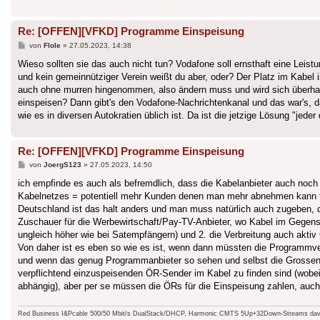
Re: [OFFEN][VFKD] Programme Einspeisung
Beitrag
von
Flole
»
27.05.2023, 14:38
Wieso sollten sie das auch nicht tun? Vodafone soll ernsthaft eine Leist
und kein gemeinnütziger Verein weißt du aber, oder? Der Platz im Kabel 
auch ohne murren hingenommen, also ändern muss und wird sich überha
einspeisen? Dann gibt's den Vodafone-Nachrichtenkanal und das war's, d
wie es in diversen Autokratien üblich ist. Da ist die jetzige Lösung "jede
Re: [OFFEN][VFKD] Programme Einspeisung
Beitrag
von
JoergS123
»
27.05.2023, 14:50
ich empfinde es auch als befremdlich, dass die Kabelanbieter auch noch
Kabelnetzes = potentiell mehr Kunden denen man mehr abnehmen kann für 
Deutschland ist das halt anders und man muss natürlich auch zugeben, da
Zuschauer für die Werbewirtschaft/Pay-TV-Anbieter, wo Kabel im Gegensa
ungleich höher wie bei Satempfängern) und 2. die Verbreitung auch aktiv 
Von daher ist es eben so wie es ist, wenn dann müssten die Programmve
und wenn das genug Programmanbieter so sehen und selbst die Grossen 
verpflichtend einzuspeisenden ÖR-Sender im Kabel zu finden sind (wobei
abhängig), aber per se müssen die ÖRs für die Einspeisung zahlen, auch
Red Business I&Pcable 500/50 Mbit/s DualStack/DHCP, Harmonic CMTS 5Up+32Down-Streams davo