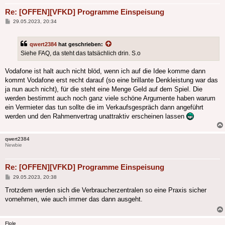
Re: [OFFEN][VFKD] Programme Einspeisung
Beitrag
29.05.2023, 20:34
qwert2384
hat geschrieben:
Siehe FAQ, da steht das tatsächlich drin. S.o
Vodafone ist halt auch nicht blöd, wenn ich auf die Idee komme dann
kommt Vodafone erst recht darauf (so eine brillante Denkleistung war das
ja nun auch nicht), für die steht eine Menge Geld auf dem Spiel. Die
werden bestimmt auch noch ganz viele schöne Argumente haben warum
ein Vermieter das tun sollte die im Verkaufsgespräch dann angeführt
werden und den Rahmenvertrag unattraktiv erscheinen lassen
qwert2384
Newbie
Re: [OFFEN][VFKD] Programme Einspeisung
Beitrag
29.05.2023, 20:38
Trotzdem werden sich die Verbraucherzentralen so eine Praxis sicher
vornehmen, wie auch immer das dann ausgeht.
Flole