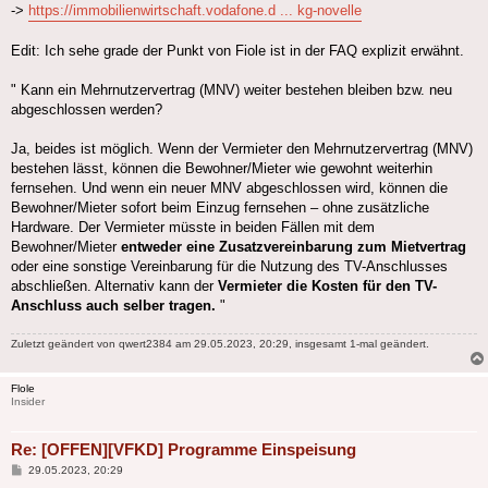
->
https://immobilienwirtschaft.vodafone.d ... kg-novelle
Edit: Ich sehe grade der Punkt von Fiole ist in der FAQ explizit erwähnt.
" Kann ein Mehrnutzervertrag (MNV) weiter bestehen bleiben bzw. neu
abgeschlossen werden?
Ja, beides ist möglich. Wenn der Vermieter den Mehrnutzervertrag (MNV)
bestehen lässt, können die Bewohner/Mieter wie gewohnt weiterhin
fernsehen. Und wenn ein neuer MNV abgeschlossen wird, können die
Bewohner/Mieter sofort beim Einzug fernsehen – ohne zusätzliche
Hardware. Der Vermieter müsste in beiden Fällen mit dem
Bewohner/Mieter
entweder eine Zusatzvereinbarung zum Mietvertrag
oder eine sonstige Vereinbarung für die Nutzung des TV-Anschlusses
abschließen. Alternativ kann der
Vermieter die Kosten für den TV-
Anschluss auch selber tragen.
"
Zuletzt geändert von
qwert2384
am 29.05.2023, 20:29, insgesamt 1-mal geändert.
Flole
Insider
Re: [OFFEN][VFKD] Programme Einspeisung
Beitrag
29.05.2023, 20:29