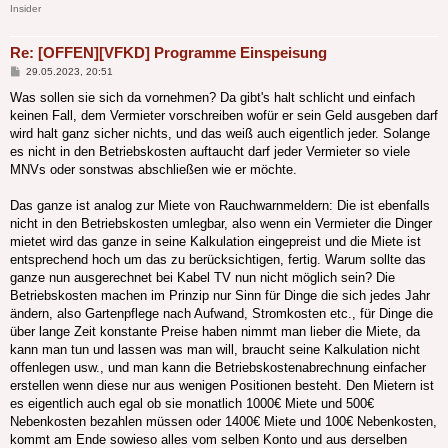
Insider
Re: [OFFEN][VFKD] Programme Einspeisung
Beitrag
29.05.2023, 20:51
Was sollen sie sich da vornehmen? Da gibt's halt schlicht und einfach
keinen Fall, dem Vermieter vorschreiben wofür er sein Geld ausgeben darf
wird halt ganz sicher nichts, und das weiß auch eigentlich jeder. Solange
es nicht in den Betriebskosten auftaucht darf jeder Vermieter so viele
MNVs oder sonstwas abschließen wie er möchte.
Das ganze ist analog zur Miete von Rauchwarnmeldern: Die ist ebenfalls
nicht in den Betriebskosten umlegbar, also wenn ein Vermieter die Dinger
mietet wird das ganze in seine Kalkulation eingepreist und die Miete ist
entsprechend hoch um das zu berücksichtigen, fertig. Warum sollte das
ganze nun ausgerechnet bei Kabel TV nun nicht möglich sein? Die
Betriebskosten machen im Prinzip nur Sinn für Dinge die sich jedes Jahr
ändern, also Gartenpflege nach Aufwand, Stromkosten etc., für Dinge die
über lange Zeit konstante Preise haben nimmt man lieber die Miete, da
kann man tun und lassen was man will, braucht seine Kalkulation nicht
offenlegen usw., und man kann die Betriebskostenabrechnung einfacher
erstellen wenn diese nur aus wenigen Positionen besteht. Den Mietern ist
es eigentlich auch egal ob sie monatlich 1000€ Miete und 500€
Nebenkosten bezahlen müssen oder 1400€ Miete und 100€ Nebenkosten,
kommt am Ende sowieso alles vom selben Konto und aus derselben