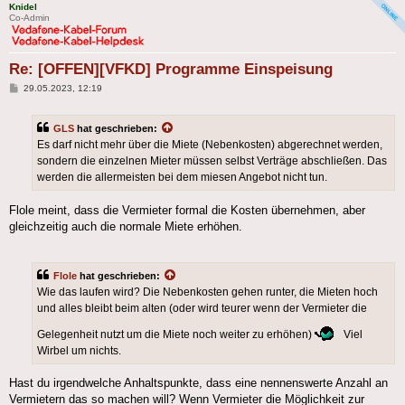
Knidel
Co-Admin
Re: [OFFEN][VFKD] Programme Einspeisung
Beitrag
29.05.2023, 12:19
GLS
hat geschrieben:
Es darf nicht mehr über die Miete (Nebenkosten) abgerechnet werden,
sondern die einzelnen Mieter müssen selbst Verträge abschließen. Das
werden die allermeisten bei dem miesen Angebot nicht tun.
Flole meint, dass die Vermieter formal die Kosten übernehmen, aber
gleichzeitig auch die normale Miete erhöhen.
Flole
hat geschrieben:
Wie das laufen wird? Die Nebenkosten gehen runter, die Mieten hoch
und alles bleibt beim alten (oder wird teurer wenn der Vermieter die
Gelegenheit nutzt um die Miete noch weiter zu erhöhen)
Viel
Wirbel um nichts.
Hast du irgendwelche Anhaltspunkte, dass eine nennenswerte Anzahl an
Vermietern das so machen will? Wenn Vermieter die Möglichkeit zur