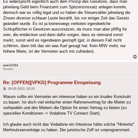
Es widerspricht eigentlich auch dem Prinzip des Gesetzes, dass man
jahrelang Geld beim Finanzamt zum Spitzenzinssatz anlegen konnte,
dennoch war es völlig legal und so haben die Steuerzahler jahrelang die
Zinsen diverser schlauer Leute bezahlt, bis vor einiger Zeit das Gesetz
geändert wurde. Es ist ja keineswegs verboten irgendwelche
Schlupflöcher in Gesetzen auszunutzen, da muss man aber pfiffig für
sein, die entdecken und dann dafür sorgen, dass es niemand sonst
merkt, sonst wird es irgendwann gestopft (gut, in diesem Fall nicht
schlimm, dann tritt das ein was Karl gesagt hat: Kein MNV mehr, nur
höhere Miete, ist der Vermieter auch mit zufrieden).
qwert2384
Newbie
Re: [OFFEN][VFKD] Programme Einspeisung
Beitrag
29.05.2023, 20:20
Warum sollte ein Vermieter ein interesse haben so ein krudes Konstrukt
zu bauen. Ist doch viel einfacher einen Rahmenvertrag für die Mieter zu
verhandeln und den Mietern die Option für einen Vertrag zu bieten (zu
speziellen Konditionen -> Vodafone TV Connect Start).
Ich glaube auch nicht das Vodadone ein Interesse hätte solche "Hintertür"
Merhnutzeerverträge zu haben. Der juristische Zoff ist vorprogrammiert.