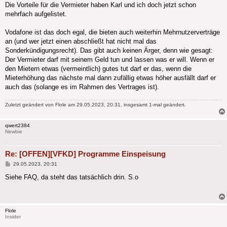
Die Vorteile für die Vermieter haben Karl und ich doch jetzt schon
mehrfach aufgelistet.
Vodafone ist das doch egal, die bieten auch weiterhin Mehrnutzerverträge
an (und wer jetzt einen abschließt hat nicht mal das
Sonderkündigungsrecht). Das gibt auch keinen Ärger, denn wie gesagt:
Der Vermieter darf mit seinem Geld tun und lassen was er will. Wenn er
den Mietern etwas (vermeintlich) gutes tut darf er das, wenn die
Mieterhöhung das nächste mal dann zufällig etwas höher ausfällt darf er
auch das (solange es im Rahmen des Vertrages ist).
Zuletzt geändert von
Flole
am 29.05.2023, 20:31, insgesamt 1-mal geändert.
qwert2384
Newbie
Re: [OFFEN][VFKD] Programme Einspeisung
Beitrag
29.05.2023, 20:31
Siehe FAQ, da steht das tatsächlich drin. S.o
Flole
Insider