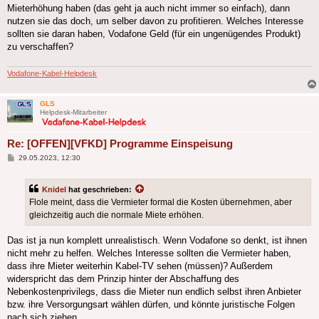
Mieterhöhung haben (das geht ja auch nicht immer so einfach), dann
nutzen sie das doch, um selber davon zu profitieren. Welches Interesse
sollten sie daran haben, Vodafone Geld (für ein ungenügendes Produkt)
zu verschaffen?
Vodafone-Kabel-Helpdesk
GLS
Helpdesk-Mitarbeiter
Re: [OFFEN][VFKD] Programme Einspeisung
Beitrag
29.05.2023, 12:30
Knidel
hat geschrieben:
Flole meint, dass die Vermieter formal die Kosten übernehmen, aber
gleichzeitig auch die normale Miete erhöhen.
Das ist ja nun komplett unrealistisch. Wenn Vodafone so denkt, ist ihnen
nicht mehr zu helfen. Welches Interesse sollten die Vermieter haben,
dass ihre Mieter weiterhin Kabel-TV sehen (müssen)? Außerdem
widerspricht das dem Prinzip hinter der Abschaffung des
Nebenkostenprivilegs, dass die Mieter nun endlich selbst ihren Anbieter
bzw. ihre Versorgungsart wählen dürfen, und könnte juristische Folgen
nach sich ziehen.