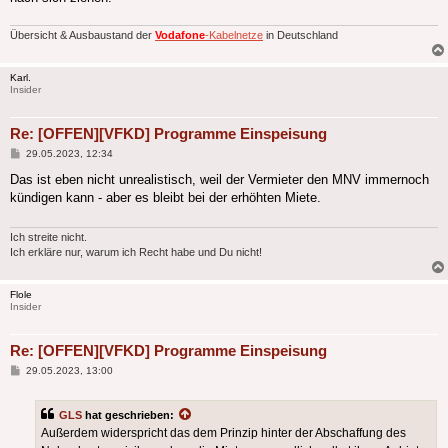
Übersicht & Ausbaustand der
Vodafone
-Kabelnetze
in Deutschland
Karl.
Insider
Re: [OFFEN][VFKD] Programme Einspeisung
Beitrag
29.05.2023, 12:34
Das ist eben nicht unrealistisch, weil der Vermieter den MNV immernoch
kündigen kann - aber es bleibt bei der erhöhten Miete.
Ich streite nicht.
Ich erkläre nur, warum ich Recht habe und Du nicht!
Flole
Insider
Re: [OFFEN][VFKD] Programme Einspeisung
Beitrag
29.05.2023, 13:00
GLS
hat geschrieben:
Außerdem widerspricht das dem Prinzip hinter der Abschaffung des