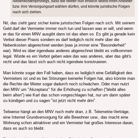
Nebenkostenprivilegs, dass die Mieter nun endlich selbst ihren Anbieter
bzw. ihre Versorgungsart wählen dürfen, und könnte juristische Folgen
nach sich ziehen.
Nö, das zieht ganz sicher keine juristischen Folgen nach sich. Mit seinem
Geld darf der Vermieter immer noch tun und lassen was er will, und wenn
er das für einen MNV ausgibt dann ist das eben so. Es gibt ja gerade kein
Verbot dieser Praxis sondern es darf lediglich nicht mehr über die
Nebenkosten abgerechnet werden (was ja immer eine "Besonderheit"
war). Wird es über irgendwas anderes abgerechnet bleibt es vollkommen
legal. Würde es ein Verbot geben wäre das was anderes, aber das gibt's
nicht und das lässt sich auch nicht irgendwie konstruieren.
Man könnte sogar den Fall haben, dass es lediglich eine Gefälligkeit des
Vermieters ist und es bei Störungen keinerlei Folgen hat, also könnte man
die Rechte der Mieter sogar dadurch noch schwächen. Oder man nutzt
den MNV um "Akzeptanz" für die Erhöhung zu schaffen ("bleibt alles
beim alten") wie Karl das schon vorgeschlagen hat, nur um dann später
zu kündigen und zu sagen "ist jetzt nicht mehr drin".
Teilweise hängt an den MNV noch mehr dran, z.B. Telemetrie-Verträge,
eine Internet Grundversorgung für alle Bewohner usw., das macht eine
Wohnung schon attraktiver und ein Vermieter hat großes Interesse daran,
dass es auch so bleibt.