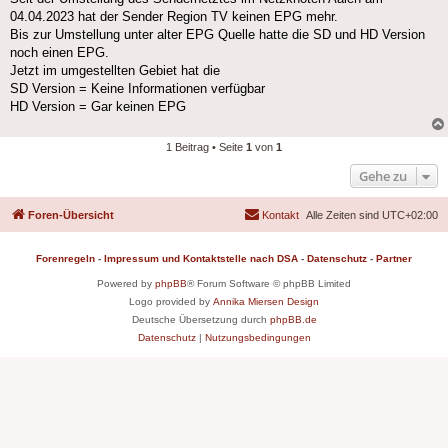
04.04.2023 hat der Sender Region TV keinen EPG mehr.
Bis zur Umstellung unter alter EPG Quelle hatte die SD und HD Version
noch einen EPG.
Jetzt im umgestellten Gebiet hat die
SD Version = Keine Informationen verfügbar
HD Version = Gar keinen EPG
1 Beitrag • Seite
1
von
1
Gehe zu
Foren-Übersicht
Kontakt
Alle Zeiten sind
UTC+02:00
Forenregeln
-
Impressum und Kontaktstelle nach DSA
-
Datenschutz
-
Partner
Powered by
phpBB
® Forum Software © phpBB Limited
Logo provided by
Annika Miersen Design
Deutsche Übersetzung durch
phpBB.de
Datenschutz
|
Nutzungsbedingungen