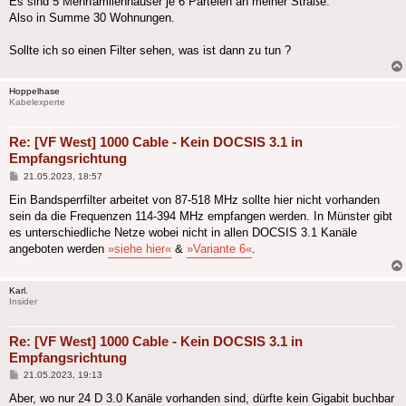
Es sind 5 Mehrfamilenhäuser je 6 Parteien an meiner Straße.
Also in Summe 30 Wohnungen.
Sollte ich so einen Filter sehen, was ist dann zu tun ?
Hoppelhase
Kabelexperte
Re: [VF West] 1000 Cable - Kein DOCSIS 3.1 in
Empfangsrichtung
Beitrag
21.05.2023, 18:57
Ein Bandsperrfilter arbeitet von 87-518 MHz sollte hier nicht vorhanden
sein da die Frequenzen 114-394 MHz empfangen werden. In Münster gibt
es unterschiedliche Netze wobei nicht in allen DOCSIS 3.1 Kanäle
angeboten werden
»siehe hier«
&
»Variante 6«
.
Karl.
Insider
Re: [VF West] 1000 Cable - Kein DOCSIS 3.1 in
Empfangsrichtung
Beitrag
21.05.2023, 19:13
Aber, wo nur 24 D 3.0 Kanäle vorhanden sind, dürfte kein Gigabit buchbar