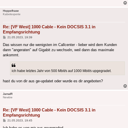
Hoppelhase
Kabelexperte
Re: [VF West] 1000 Cable - Kein DOCSIS 3.1 in
Empfangsrichtung
Beitrag
21.05.2023, 19:39
Das wissen nur die wenigsten im Callcenter - lieber wird dem Kunden
dann "angeraten" auf Gigabit zu wechseln, weil dann das maximale
ankommt.
ich habe letztes Jahr von 500 Mbit/s auf 1000 Mbit/s upgegradet.
hast du von dir aus ge-updatet oder wurde es dir angeboten?
JamalR
Newbie
Re: [VF West] 1000 Cable - Kein DOCSIS 3.1 in
Empfangsrichtung
Beitrag
21.05.2023, 19:45
Ich habe es von mir aus geupgraded.