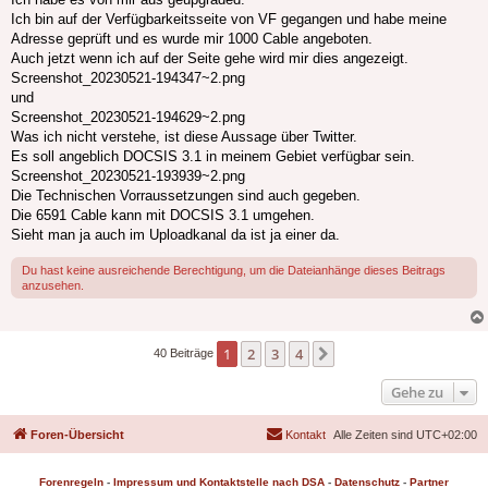
Ich bin auf der Verfügbarkeitsseite von VF gegangen und habe meine
Adresse geprüft und es wurde mir 1000 Cable angeboten.
Auch jetzt wenn ich auf der Seite gehe wird mir dies angezeigt.
Screenshot_20230521-194347~2.png
und
Screenshot_20230521-194629~2.png
Was ich nicht verstehe, ist diese Aussage über Twitter.
Es soll angeblich DOCSIS 3.1 in meinem Gebiet verfügbar sein.
Screenshot_20230521-193939~2.png
Die Technischen Vorraussetzungen sind auch gegeben.
Die 6591 Cable kann mit DOCSIS 3.1 umgehen.
Sieht man ja auch im Uploadkanal da ist ja einer da.
Du hast keine ausreichende Berechtigung, um die Dateianhänge dieses Beitrags
anzusehen.
1
2
3
4
Nächste
40 Beiträge
Gehe zu
Foren-Übersicht
Kontakt
Alle Zeiten sind
UTC+02:00
Forenregeln
-
Impressum und Kontaktstelle nach DSA
-
Datenschutz
-
Partner