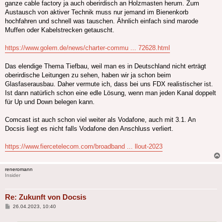
ganze cable factory ja auch oberirdisch an Holzmasten herum. Zum
Austausch von aktiver Technik muss nur jemand im Bienenkorb
hochfahren und schnell was tauschen. Ähnlich einfach sind marode
Muffen oder Kabelstrecken getauscht.
https://www.golem.de/news/charter-commu ... 72628.html
Das elendige Thema Tiefbau, weil man es in Deutschland nicht erträgt
oberirdische Leitungen zu sehen, haben wir ja schon beim
Glasfaserausbau. Daher vermute ich, dass bei uns FDX realistischer ist.
Ist dann natürlich schon eine edle Lösung, wenn man jeden Kanal doppelt
für Up und Down belegen kann.
Comcast ist auch schon viel weiter als Vodafone, auch mit 3.1. An
Docsis liegt es nicht falls Vodafone den Anschluss verliert.
https://www.fiercetelecom.com/broadband ... llout-2023
reneromann
Insider
Re: Zukunft von Docsis
Beitrag
26.04.2023, 10:40