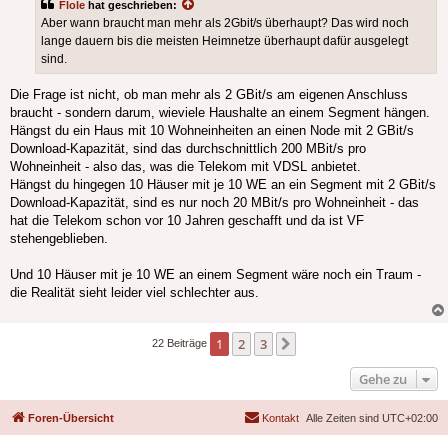
Flole
hat geschrieben:
Aber wann braucht man mehr als 2Gbit/s überhaupt? Das wird noch
lange dauern bis die meisten Heimnetze überhaupt dafür ausgelegt
sind.
Die Frage ist nicht, ob man mehr als 2 GBit/s am eigenen Anschluss
braucht - sondern darum, wieviele Haushalte an einem Segment hängen.
Hängst du ein Haus mit 10 Wohneinheiten an einen Node mit 2 GBit/s
Download-Kapazität, sind das durchschnittlich 200 MBit/s pro
Wohneinheit - also das, was die Telekom mit VDSL anbietet.
Hängst du hingegen 10 Häuser mit je 10 WE an ein Segment mit 2 GBit/s
Download-Kapazität, sind es nur noch 20 MBit/s pro Wohneinheit - das
hat die Telekom schon vor 10 Jahren geschafft und da ist VF
stehengeblieben.
Und 10 Häuser mit je 10 WE an einem Segment wäre noch ein Traum -
die Realität sieht leider viel schlechter aus.
1
2
3
Nächste
22 Beiträge
Gehe zu
Foren-Übersicht
Kontakt
Alle Zeiten sind
UTC+02:00