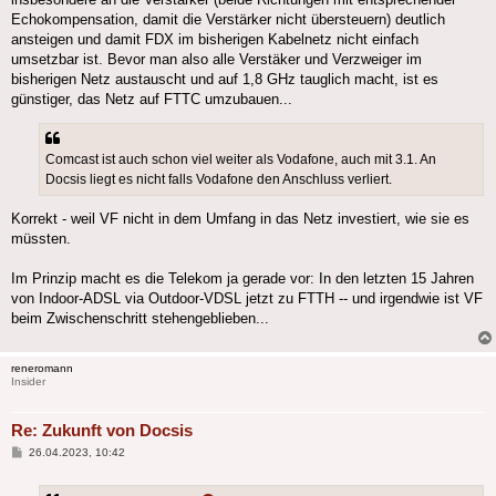
Echokompensation, damit die Verstärker nicht übersteuern) deutlich
ansteigen und damit FDX im bisherigen Kabelnetz nicht einfach
umsetzbar ist. Bevor man also alle Verstäker und Verzweiger im
bisherigen Netz austauscht und auf 1,8 GHz tauglich macht, ist es
günstiger, das Netz auf FTTC umzubauen...
Comcast ist auch schon viel weiter als Vodafone, auch mit 3.1. An
Docsis liegt es nicht falls Vodafone den Anschluss verliert.
Korrekt - weil VF nicht in dem Umfang in das Netz investiert, wie sie es
müssten.
Im Prinzip macht es die Telekom ja gerade vor: In den letzten 15 Jahren
von Indoor-ADSL via Outdoor-VDSL jetzt zu FTTH -- und irgendwie ist VF
beim Zwischenschritt stehengeblieben...
reneromann
Insider
Re: Zukunft von Docsis
Beitrag
26.04.2023, 10:42