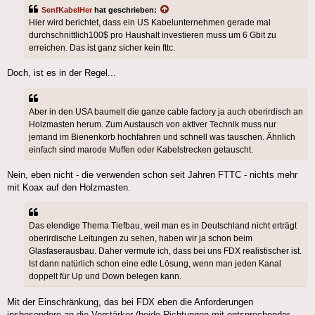
SenfKabelHer
hat geschrieben:
Hier wird berichtet, dass ein US Kabelunternehmen gerade mal
durchschnittlich100$ pro Haushalt investieren muss um 6 Gbit zu
erreichen. Das ist ganz sicher kein fttc.
Doch, ist es in der Regel...
Aber in den USA baumelt die ganze cable factory ja auch oberirdisch an
Holzmasten herum. Zum Austausch von aktiver Technik muss nur
jemand im Bienenkorb hochfahren und schnell was tauschen. Ähnlich
einfach sind marode Muffen oder Kabelstrecken getauscht.
Nein, eben nicht - die verwenden schon seit Jahren FTTC - nichts mehr
mit Koax auf den Holzmasten.
Das elendige Thema Tiefbau, weil man es in Deutschland nicht erträgt
oberirdische Leitungen zu sehen, haben wir ja schon beim
Glasfaserausbau. Daher vermute ich, dass bei uns FDX realistischer ist.
Ist dann natürlich schon eine edle Lösung, wenn man jeden Kanal
doppelt für Up und Down belegen kann.
Mit der Einschränkung, das bei FDX eben die Anforderungen
insbesondere an die Verstärker (beide Richtungen mit entsprechender