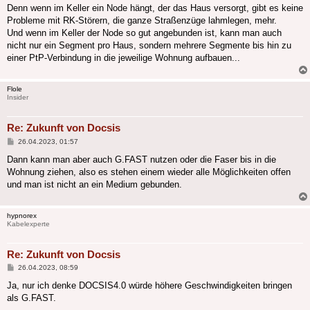
Denn wenn im Keller ein Node hängt, der das Haus versorgt, gibt es keine
Probleme mit RK-Störern, die ganze Straßenzüge lahmlegen, mehr.
Und wenn im Keller der Node so gut angebunden ist, kann man auch
nicht nur ein Segment pro Haus, sondern mehrere Segmente bis hin zu
einer PtP-Verbindung in die jeweilige Wohnung aufbauen...
Flole
Insider
Re: Zukunft von Docsis
Beitrag
26.04.2023, 01:57
Dann kann man aber auch G.FAST nutzen oder die Faser bis in die
Wohnung ziehen, also es stehen einem wieder alle Möglichkeiten offen
und man ist nicht an ein Medium gebunden.
hypnorex
Kabelexperte
Re: Zukunft von Docsis
Beitrag
26.04.2023, 08:59
Ja, nur ich denke DOCSIS4.0 würde höhere Geschwindigkeiten bringen
als G.FAST.