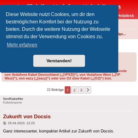
Inoffizielles Vodafone-Kabel-Forum
Diese Website nutzt Cookies, um dir den
Vodafone-Kabel-Helpdesk
bestmöglichen Komfort bei der Nutzung zu
FAQ
bieten. Durch die weitere Nutzung der Webseite
Foren-Übersicht
Internet und Telefon über Kabel
Technik (WLAN-Router, Kabelmodems, Verkabelung...)
Technik allgemein
stimmst du der Verwendung von Cookies zu.
Zukunft von Docsis
Mehr erfahren
Forumsregeln
Forenregeln
Verstanden!
Bitte gib bei der Erstellung eines Threads im Feld „Präfix“ an, ob du Kunde
von Vodafone Kabel Deutschland („[VFKD]“), von Vodafone West („[VF
West]“), von eazy („[eazy]“) oder von O2 über Kabel („[O2]“) bist.
1
2
3
Nächste
22 Beiträge
SenfKabelHer
Kabelexperte
Zukunft von Docsis
Beitrag
25.04.2023, 12:23
Ganz interessanter, kompakter Artikel zur Zukunft von Docsis.