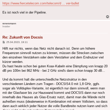
https://www.fiercetelecom.com/telecom/d ... ver-bullet
Es ist noch viel in der Pipeline.
reneromann
Insider
Re: Zukunft von Docsis
Beitrag
25.04.2023, 19:11
Hilft nur nichts, wenn das Netz nicht danach ist. Denn um höhere
Frequenzen sinnvoll nutzen zu können, müssen die Strecken zwischen
den einzelnen Verstärkern oder dem Verstärker und dem Endnutzer viel
kürzer werden.
Du hast heute schon bei guten Koax-Kabeln eine Dämpfung von knapp 20
dB pro 100m bei 862 MHz - bei 2 GHz sind's dann schon knapp 30 dB...
Und da kommt halt die unterschiedliche Netzstruktur in den
verschiedenen Ländern zum Tragen - DOCSIS4.0 mit 1,8 GHz, ggfs.
sogar als Vollduplex-Variante, ist eigentlich nur dann sinnvoll, wenn man
mit der Glasfaser bis zur Hauswand kommt und DOCSIS dann nur noch
innerhalb des Hauses als Glas-Ersatz nutzt, damit man die Wände nicht
aufreißen muss (idealerweise in Kombination mit einem Vollstern, so dass
dann auch wirklich jeder Nutzer die volle Bandbreite nutzen kann und sich