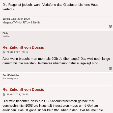
Die Frage ist jedoch, wann Vodafone das Glasfaser bis hins Haus
verlegt?
1und1 Glasfaser 1000
MagentaTV inkl. RTL+ & Netflix
Flole
Insider
Re: Zukunft von Docsis
Beitrag
26.04.2023, 09:17
Aber wann braucht man mehr als 2Gbit/s überhaupt? Das wird noch lange
dauern bis die meisten Heimnetze überhaupt dafür ausgelegt sind.
SenfKabelHer
Kabelexperte
Re: Zukunft von Docsis
Beitrag
26.04.2023, 09:59
Hier wird berichtet, dass ein US Kabelunternehmen gerade mal
durchschnittlich100$ pro Haushalt investieren muss um 6 Gbit zu
erreichen. Das ist ganz sicher kein fttc. Aber in den USA baumelt die