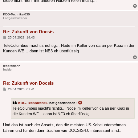
diese nicht mehr mit anderen Nutzern teilen muss)...
KDG-Techniker030
Fortgeschrittener
Re: Zukunft von Docsis
Beitrag
25.04.2023, 19:43
TeleColumbus macht’s richtig… Node im Keller von da an per Koax in die
Kunden WE… dann ist NE3 eh überflüssig
reneromann
Insider
Re: Zukunft von Docsis
Beitrag
26.04.2023, 01:41
KDG-Techniker030
hat geschrieben:
TeleColumbus macht’s richtig… Node im Keller von da an per Koax in
die Kunden WE… dann ist NE3 eh überflüssig
Und das ist auch der Ansatz, den die meisten US-Kabelunternehmen
fahren und für den dann Sachen wie DOCSIS4.0 interessant sind...