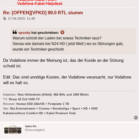
Re: [OFFEN][VFKD] 89.0 RTL stumm
Beitrag
27.04.2023, 11:49
spooky
hat geschrieben:
Warum schickt der Laden bei sowas Techniker raus?
Genau wie damals bei N24 HD ( jetzt Welt ) wo es Störungen gab,
wurde ein Techniker geschickt.
Da Vodafone immer der Meinung ist, das der Kunde an der Störung
schuld ist.
Edit: Das sind unnötige Kosten, der Vodafone verursacht, nur Vodafone
will es halt so.
Kabelnetz:
Netz Hildesheim (Alfeld). 862 MHz und 1000 Mbit/s
TV:
Sharp 43 Zoll UHD-TV
Receiver:
Humax ESD-160c/VE + Festplatte 1 TB
Abo:
Sky Entertainment + Cinema + Bundesliga + Sport + HD + UHD
Kabelanschluss Comfort HD + Kabel Premium Total
twen-fm
Ehrenmitglied