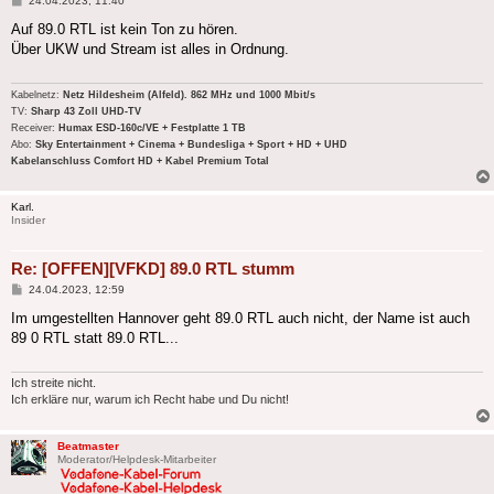
24.04.2023, 11:40
Auf 89.0 RTL ist kein Ton zu hören.
Über UKW und Stream ist alles in Ordnung.
Kabelnetz:
Netz Hildesheim (Alfeld). 862 MHz und 1000 Mbit/s
TV:
Sharp 43 Zoll UHD-TV
Receiver:
Humax ESD-160c/VE + Festplatte 1 TB
Abo:
Sky Entertainment + Cinema + Bundesliga + Sport + HD + UHD
Kabelanschluss Comfort HD + Kabel Premium Total
Karl.
Insider
Re: [OFFEN][VFKD] 89.0 RTL stumm
Beitrag
24.04.2023, 12:59
Im umgestellten Hannover geht 89.0 RTL auch nicht, der Name ist auch
89 0 RTL statt 89.0 RTL...
Ich streite nicht.
Ich erkläre nur, warum ich Recht habe und Du nicht!
Beatmaster
Moderator/Helpdesk-Mitarbeiter