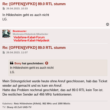
Re: [OFFEN][VFKD] 89.0 RTL stumm
Beitrag
26.04.2023, 10:33
In Hildesheim geht es auch nicht
LG.
Beatmaster
Moderator/Helpdesk-Mitarbeiter
Re: [OFFEN][VFKD] 89.0 RTL stumm
Beitrag
26.04.2023, 11:07
Bony
hat geschrieben:
In Hildesheim geht es auch nicht
LG.
Mein Störungsticket wurde heute ohne Anruf geschlossen, hab das Ticket
wieder auf gemacht und es kam ein Anruf.
Hatte das Problem nochmal geschildert, das auf 89.0 RTL kein Ton ist.
Die restlichen Sender auf 466 MHz funktionieren.
Kabelnetz:
Netz Hildesheim (Alfeld). 862 MHz und 1000 Mbit/s
TV:
Sharp 43 Zoll UHD-TV