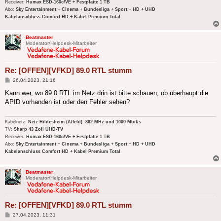
Receiver:
Humax ESD-160c/VE + Festplatte 1 TB
Abo:
Sky Entertainment + Cinema + Bundesliga + Sport + HD + UHD
Kabelanschluss Comfort HD + Kabel Premium Total
Beatmaster
Moderator/Helpdesk-Mitarbeiter
Re: [OFFEN][VFKD] 89.0 RTL stumm
Beitrag
26.04.2023, 21:16
Kann wer, wo 89.0 RTL im Netz drin ist bitte schauen, ob überhaupt die
APID vorhanden ist oder den Fehler sehen?
Kabelnetz:
Netz Hildesheim (Alfeld). 862 MHz und 1000 Mbit/s
TV:
Sharp 43 Zoll UHD-TV
Receiver:
Humax ESD-160c/VE + Festplatte 1 TB
Abo:
Sky Entertainment + Cinema + Bundesliga + Sport + HD + UHD
Kabelanschluss Comfort HD + Kabel Premium Total
Beatmaster
Moderator/Helpdesk-Mitarbeiter
Re: [OFFEN][VFKD] 89.0 RTL stumm
Beitrag
27.04.2023, 11:31