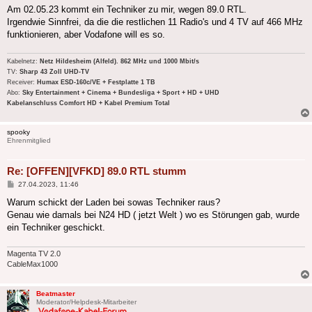
Am 02.05.23 kommt ein Techniker zu mir, wegen 89.0 RTL.
Irgendwie Sinnfrei, da die die restlichen 11 Radio's und 4 TV auf 466 MHz
funktionieren, aber Vodafone will es so.
Kabelnetz:
Netz Hildesheim (Alfeld). 862 MHz und 1000 Mbit/s
TV:
Sharp 43 Zoll UHD-TV
Receiver:
Humax ESD-160c/VE + Festplatte 1 TB
Abo:
Sky Entertainment + Cinema + Bundesliga + Sport + HD + UHD
Kabelanschluss Comfort HD + Kabel Premium Total
spooky
Ehrenmitglied
Re: [OFFEN][VFKD] 89.0 RTL stumm
Beitrag
27.04.2023, 11:46
Warum schickt der Laden bei sowas Techniker raus?
Genau wie damals bei N24 HD ( jetzt Welt ) wo es Störungen gab, wurde
ein Techniker geschickt.
Magenta TV 2.0
CableMax1000
Beatmaster
Moderator/Helpdesk-Mitarbeiter