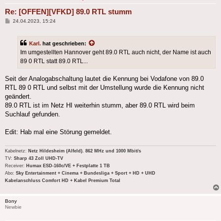
Re: [OFFEN][VFKD] 89.0 RTL stumm
Beitrag
24.04.2023, 15:24
Karl.
hat geschrieben:
Im umgestellten Hannover geht 89.0 RTL auch nicht, der Name ist auch
89 0 RTL statt 89.0 RTL...
Seit der Analogabschaltung lautet die Kennung bei Vodafone von 89.0
RTL 89 0 RTL und selbst mit der Umstellung wurde die Kennung nicht
geändert.
89.0 RTL ist im Netz HI weiterhin stumm, aber 89.0 RTL wird beim
Suchlauf gefunden.
Edit: Hab mal eine Störung gemeldet.
Kabelnetz:
Netz Hildesheim (Alfeld). 862 MHz und 1000 Mbit/s
TV:
Sharp 43 Zoll UHD-TV
Receiver:
Humax ESD-160c/VE + Festplatte 1 TB
Abo:
Sky Entertainment + Cinema + Bundesliga + Sport + HD + UHD
Kabelanschluss Comfort HD + Kabel Premium Total
Bony
Newbie