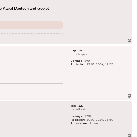
ne Kabel Deutschland Gebiet
Na
ob
hypnorex
Kabelexperte
Beiträge:
899
Registriert:
27.05.2009, 13:55
Na
ob
Tom_123
Kabelfreak
Beiträge:
1208
Registriert:
19.03.2016, 16:59
Bundesland:
Bayern
Na