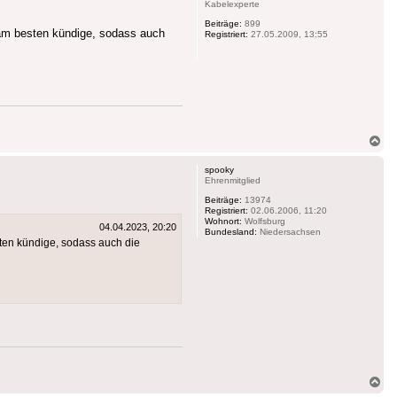
Kabelexperte
Beiträge:
899
n am besten kündige, sodass auch
Registriert:
27.05.2009, 13:55
Na
ob
spooky
Ehrenmitglied
Beiträge:
13974
Registriert:
02.06.2006, 11:20
Wohnort:
Wolfsburg
04.04.2023, 20:20
Bundesland:
Niedersachsen
sten kündige, sodass auch die
Na
ob