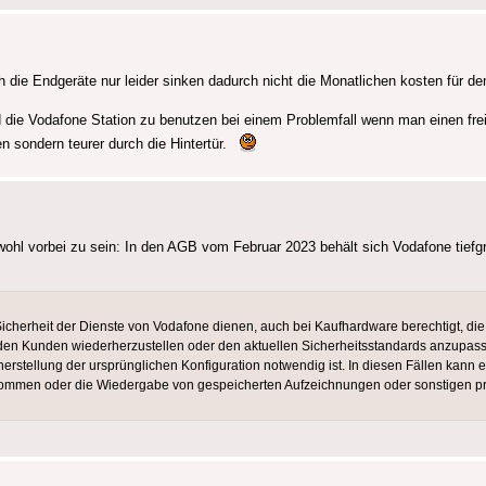
 die Endgeräte nur leider sinken dadurch nicht die Monatlichen kosten für d
rd die Vodafone Station zu benutzen bei einem Problemfall wenn man einen fre
n sondern teurer durch die Hintertür.
wohl vorbei zu sein: In den AGB vom Februar 2023 behält sich Vodafone tiefg
cherheit der Dienste von Vodafone dienen, auch bei Kaufhardware berechtigt, die
 den Kunden wiederherzustellen oder den aktuellen Sicherheitsstandards anzupas
erstellung der ursprünglichen Konfiguration notwendig ist. In diesen Fällen kann 
kommen oder die Wiedergabe von gespeicherten Aufzeichnungen oder sonstigen pri