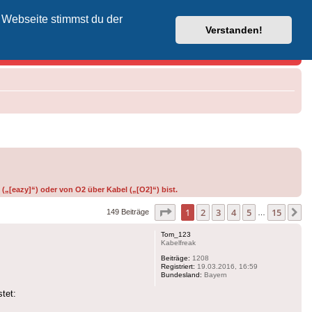
 Webseite stimmst du der
Vodafone-Kabel-Helpdesk
Verstanden!
(„[eazy]“) oder von O2 über Kabel („[O2]“) bist.
Seite
1
von
15
1
2
3
4
5
15
N
149 Beiträge
…
Tom_123
Kabelfreak
Beiträge:
1208
Registriert:
19.03.2016, 16:59
Bundesland:
Bayern
tet: