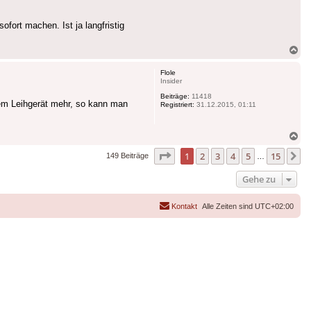
ofort machen. Ist ja langfristig
Na
ob
Flole
Insider
Beiträge:
11418
em Leihgerät mehr, so kann man
Registriert:
31.12.2015, 01:11
Na
ob
Seite
1
von
15
1
2
3
4
5
15
N
149 Beiträge
…
Gehe zu
Kontakt
Alle Zeiten sind
UTC+02:00