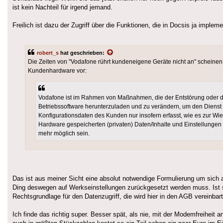
ist kein Nachteil für irgend jemand.
Freilich ist dazu der Zugriff über die Funktionen, die in Docsis ja imple
robert_s
hat geschrieben:
Die Zeiten von "Vodafone rührt kundeneigene Geräte nicht an" scheinen
Kundenhardware vor:
Vodafone ist im Rahmen von Maßnahmen, die der Entstörung oder der
Betriebssoftware herunterzuladen und zu verändern, um den Dienst
Konfigurationsdaten des Kunden nur insofern erfasst, wie es zur Wie
Hardware gespeicherten (privaten) Daten/Inhalte und Einstellunge
mehr möglich sein.
Das ist aus meiner Sicht eine absolut notwendige Formulierung um sich 
Ding deswegen auf Werkseinstellungen zurückgesetzt werden muss. Ist si
Rechtsgrundlage für den Datenzugriff, die wird hier in den AGB vereinbart
Ich finde das richtig super. Besser spät, als nie, mit der Modemfreiheit 