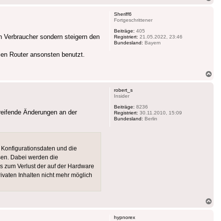
ob
Sheriff6
Fortgeschrittener
Beiträge:
405
en Verbraucher sondern steigern den
Registriert:
21.05.2022, 23:46
Bundesland:
Bayern
ien Router ansonsten benutzt.
Na
ob
robert_s
Insider
Beiträge:
8236
reifende Änderungen an der
Registriert:
30.11.2010, 15:09
Bundesland:
Berlin
 Konfigurationsdaten und die
sen. Dabei werden die
es zum Verlust der auf der Hardware
vaten Inhalten nicht mehr möglich
Na
ob
hypnorex