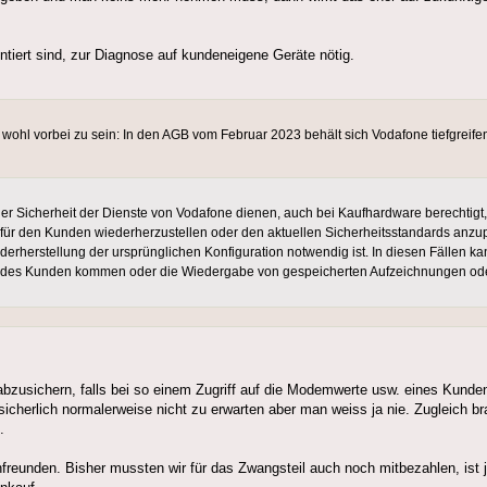
mentiert sind, zur Diagnose auf kundeneigene Geräte nötig.
 wohl vorbei zu sein: In den AGB vom Februar 2023 behält sich Vodafone tiefgrei
 Sicherheit der Dienste von Vodafone dienen, auch bei Kaufhardware berechtigt,
 für den Kunden wiederherzustellen oder den aktuellen Sicherheitsstandards anz
derherstellung der ursprünglichen Konfiguration notwendig ist. In diesen Fällen ka
n des Kunden kommen oder die Wiedergabe von gespeicherten Aufzeichnungen oder 
abzusichern, falls bei so einem Zugriff auf die Modemwerte usw. eines Kunde
cherlich normalerweise nicht zu erwarten aber man weiss ja nie. Zugleich br
.
anfreunden. Bisher mussten wir für das Zwangsteil auch noch mitbezahlen, ist 