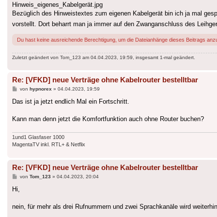
Hinweis_eigenes_Kabelgerät.jpg
Bezüglich des Hinweistextes zum eigenen Kabelgerät bin ich ja mal ges
vorstellt. Dort beharrt man ja immer auf den Zwanganschluss des Leihge
Du hast keine ausreichende Berechtigung, um die Dateianhänge dieses Beitrags anz
Zuletzt geändert von
Tom_123
am 04.04.2023, 19:59, insgesamt 1-mal geändert.
Re: [VFKD] neue Verträge ohne Kabelrouter bestelltbar
Beitrag
von
hypnorex
»
04.04.2023, 19:59
Das ist ja jetzt endlich Mal ein Fortschritt.
Kann man denn jetzt die Komfortfunktion auch ohne Router buchen?
1und1 Glasfaser 1000
MagentaTV inkl. RTL+ & Netflix
Re: [VFKD] neue Verträge ohne Kabelrouter bestelltbar
Beitrag
von
Tom_123
»
04.04.2023, 20:04
Hi,
nein, für mehr als drei Rufnummern und zwei Sprachkanäle wird weiterhin