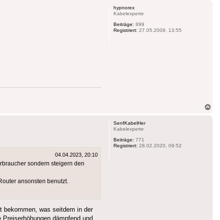
hypnorex
Kabelexperte
Beiträge:
899
Registriert:
27.05.2009, 13:55
Na
ob
SenfKabelHer
Kabelexperte
Beiträge:
771
Registriert:
28.02.2020, 09:52
04.04.2023, 20:10
erbraucher sondern steigern den
Router ansonsten benutzt.
kt bekommen, was seitdem in der
ge Preiserhöhungen dämpfend und