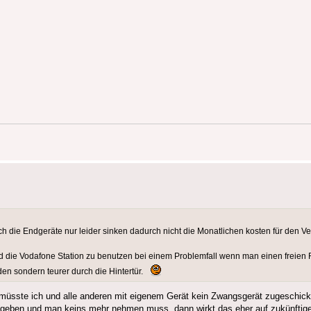
h die Endgeräte nur leider sinken dadurch nicht die Monatlichen kosten für den V
rd die Vodafone Station zu benutzen bei einem Problemfall wenn man einen freien 
en sondern teurer durch die Hintertür.
 müsste ich und alle anderen mit eigenem Gerät kein Zwangsgerät zugeschic
ausgeben und man keins mehr nehmen muss, dann wirkt das eher auf zukünfti