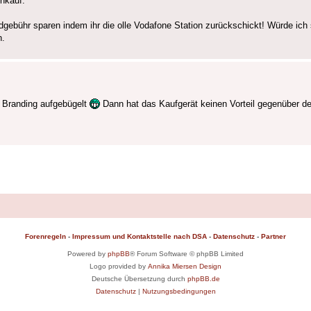
inkauf.
dgebühr sparen indem ihr die olle Vodafone Station zurückschickt! Würde ich s
n.
 Branding aufgebügelt
Dann hat das Kaufgerät keinen Vorteil gegenüber d
Forenregeln
-
Impressum und Kontaktstelle nach DSA
-
Datenschutz
-
Partner
Powered by
phpBB
® Forum Software © phpBB Limited
Logo provided by
Annika Miersen Design
Deutsche Übersetzung durch
phpBB.de
Datenschutz
|
Nutzungsbedingungen