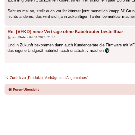
auch in größten Stückzahlen kostet so ein Teil schon ein paar Euro im E
Seht es mal so, stellt euch vor ihr könntet jetzt monatlich knapp 3€ Grun
nichts anderes, das wird sich ja in zukünftigen Tarifen bemerkbar mache
Re: [VFKD] neue Verträge ohne Kabelrouter bestelltbar
Beitrag
von
Flole
»
04.04.2023, 21:43
Und in Zukunft bekommen dann auch Kundengeräte die Firmware mit VF
das eigene Endgerät natürlich auch unattraktiv machen
Zurück zu „Produkte, Verträge und Allgemeines“
Foren-Übersicht