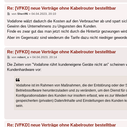
Re: [VFKD] neue Verträge ohne Kabelrouter bestelltbar
Beitrag
von
Sheriff6
»
04.04.2023, 20:10
Vodafone wälzt dadurch die Kosten auf den Verbraucher ab und spart sich
Gewinn des Unternehmens zu Ungunsten des Kunden.
Finde es zwar gut das man jetzt nicht durch die Hintertür gezwungen wi
Aber im Gegensatz sind wiederum die Tarife dazu nicht niedriger geworde
Re: [VFKD] neue Verträge ohne Kabelrouter bestelltbar
Beitrag
von
robert_s
»
04.04.2023, 20:14
Die Zeiten von "Vodafone rührt kundeneigene Geräte nicht an" scheinen 
Kundenhardware vor:
Vodafone ist im Rahmen von Maßnahmen, die der Entstörung oder der Si
Betriebssoftware herunterzuladen und zu verändern, um den Dienst für
Konfigurationsdaten des Kunden nur insofern erfasst, wie es zur Wiederh
gespeicherten (privaten) Daten/Inhalte und Einstellungen des Kunden 
sein.
Re: [VFKD] neue Verträge ohne Kabelrouter bestelltbar