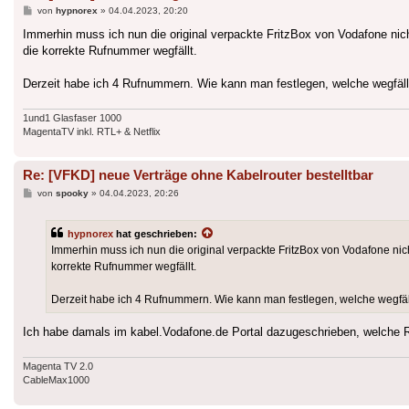
Beitrag
von
hypnorex
»
04.04.2023, 20:20
Immerhin muss ich nun die original verpackte FritzBox von Vodafone nich
die korrekte Rufnummer wegfällt.
Derzeit habe ich 4 Rufnummern. Wie kann man festlegen, welche wegfäll
1und1 Glasfaser 1000
MagentaTV inkl. RTL+ & Netflix
Re: [VFKD] neue Verträge ohne Kabelrouter bestelltbar
Beitrag
von
spooky
»
04.04.2023, 20:26
hypnorex
hat geschrieben:
Immerhin muss ich nun die original verpackte FritzBox von Vodafone nich
korrekte Rufnummer wegfällt.
Derzeit habe ich 4 Rufnummern. Wie kann man festlegen, welche wegfäl
Ich habe damals im kabel.Vodafone.de Portal dazugeschrieben, welche
Magenta TV 2.0
CableMax1000