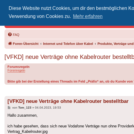
Diese Website nutzt Cookies, um dir den bestmöglichen Kom
Inoff
Verwendung von Cookies zu.
Mehr erfahren
Der Treffp
FAQ
Foren-Übersicht
Internet und Telefon über Kabel
Produkte, Verträge un
[VFKD] neue Verträge ohne Kabelrouter bestellt
Forumsregeln
Forenregeln
Bitte gib bei der Erstellung eines Threads im Feld „Präfix“ an, ob du Kunde vo
[VFKD] neue Verträge ohne Kabelrouter bestelltbar
Beitrag
von
Tom_123
»
04.04.2023, 19:53
Hallo zusammen,
ich habe gesehen, dass sich neue Vodafone Verträge nun ohne Providerle
Vertrag_Kabelrouter.jpg