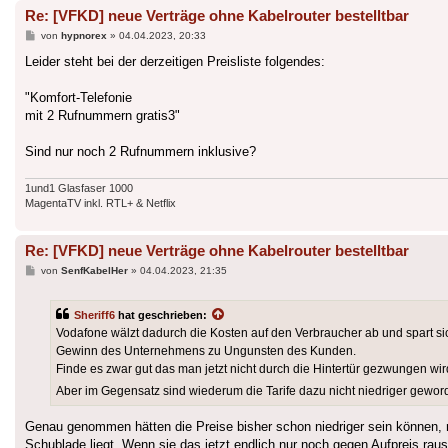
Re: [VFKD] neue Verträge ohne Kabelrouter bestelltbar
Beitrag
von
hypnorex
»
04.04.2023, 20:33
Leider steht bei der derzeitigen Preisliste folgendes:
"Komfort-Telefonie
mit 2 Rufnummern gratis3"
Sind nur noch 2 Rufnummern inklusive?
1und1 Glasfaser 1000
MagentaTV inkl. RTL+ & Netflix
Re: [VFKD] neue Verträge ohne Kabelrouter bestelltbar
Beitrag
von
SenfKabelHer
»
04.04.2023, 21:35
Sheriff6
hat geschrieben:
Vodafone wälzt dadurch die Kosten auf den Verbraucher ab und spart sic
Gewinn des Unternehmens zu Ungunsten des Kunden.
Finde es zwar gut das man jetzt nicht durch die Hintertür gezwungen wi
Aber im Gegensatz sind wiederum die Tarife dazu nicht niedriger geword
Genau genommen hätten die Preise bisher schon niedriger sein können,
Schublade liegt. Wenn sie das jetzt endlich nur noch gegen Aufpreis r