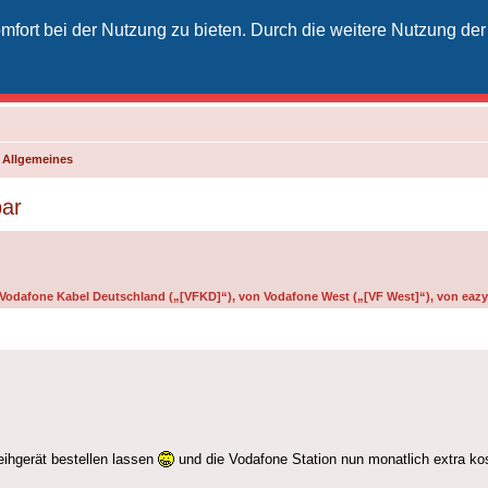
fort bei der Nutzung zu bieten. Durch die weitere Nutzung der
izielles Vodafone-Kabel-Forum
unkt für Kabelkunden von Vodafone - von Kunden für Kunden
d Allgemeines
bar
n Vodafone Kabel Deutschland („[VFKD]“), von Vodafone West („[VF West]“), von eazy 
ihgerät bestellen lassen
und die Vodafone Station nun monatlich extra kos