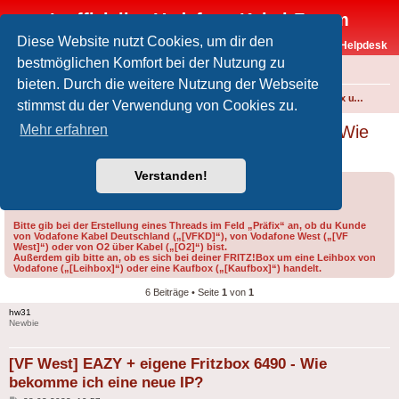
Inoffizielles Vodafone-Kabel-Forum
Diese Website nutzt Cookies, um dir den
Vodafone-Kabel-Helpdesk
bestmöglichen Komfort bei der Nutzung zu
FAQ
bieten. Durch die weitere Nutzung der Webseite
Foren-Übersicht
Internet und Telefon über Kabel
Technik (WLAN-Router, Kabelmodems, Verkabelung...)
FRITZ!Box und weitere Produkte von FRITZ! (ehem. AVM)
stimmst du der Verwendung von Cookies zu.
[VF West] EAZY + eigene Fritzbox 6490 - Wie
Mehr erfahren
bekomme ich eine neue IP?
Verstanden!
Forumsregeln
Forenregeln
Bitte gib bei der Erstellung eines Threads im Feld „Präfix“ an, ob du Kunde
von Vodafone Kabel Deutschland („[VFKD]“), von Vodafone West („[VF
West]“) oder von O2 über Kabel („[O2]“) bist.
Außerdem gib bitte an, ob es sich bei deiner FRITZ!Box um eine Leihbox von
Vodafone („[Leihbox]“) oder eine Kaufbox („[Kaufbox]“) handelt.
6 Beiträge • Seite
1
von
1
hw31
Newbie
[VF West] EAZY + eigene Fritzbox 6490 - Wie
bekomme ich eine neue IP?