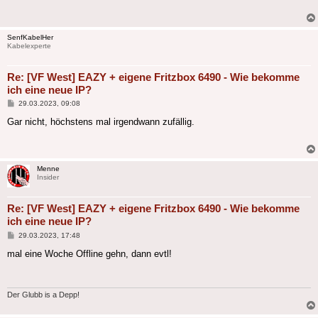
SenfKabelHer
Kabelexperte
Re: [VF West] EAZY + eigene Fritzbox 6490 - Wie bekomme
ich eine neue IP?
Beitrag
29.03.2023, 09:08
Gar nicht, höchstens mal irgendwann zufällig.
Menne
Insider
Re: [VF West] EAZY + eigene Fritzbox 6490 - Wie bekomme
ich eine neue IP?
Beitrag
29.03.2023, 17:48
mal eine Woche Offline gehn, dann evtl!
Der Glubb is a Depp!