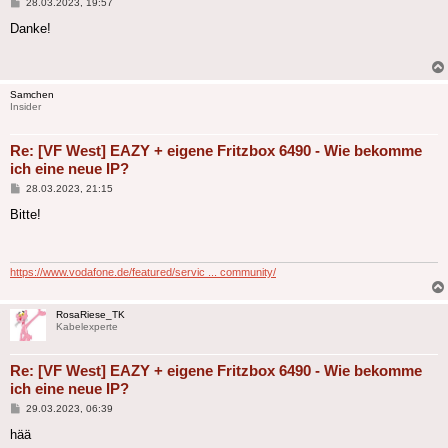
Beitrag
28.03.2023, 19:57
Danke!
Samchen
Insider
Re: [VF West] EAZY + eigene Fritzbox 6490 - Wie bekomme
ich eine neue IP?
Beitrag
28.03.2023, 21:15
Bitte!
https://www.vodafone.de/featured/servic ... community/
RosaRiese_TK
Kabelexperte
Re: [VF West] EAZY + eigene Fritzbox 6490 - Wie bekomme
ich eine neue IP?
Beitrag
29.03.2023, 06:39
hää