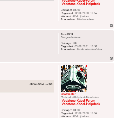
Beiträge:
18900
Registriert:
12.06.2008, 16:57
Wohnort:
Alfeld (Leine)
Bundesland:
Niedersachsen
Na
ob
Timo1983
Fortgeschrittener
Beiträge:
289
Registriert:
03.08.2021, 18:31
Bundesland:
Nordrhein-Westfalen
Na
ob
28.03.2023, 12:58
Beatmaster
Moderator/Helpdesk-Mitarbeiter
Beiträge:
18900
Registriert:
12.06.2008, 16:57
Wohnort:
Alfeld (Leine)