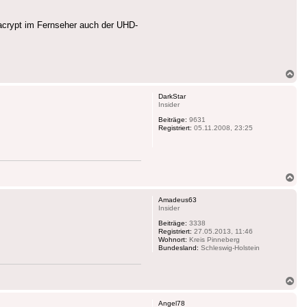
acrypt im Fernseher auch der UHD-
Na
ob
DarkStar
Insider
Beiträge:
9631
Registriert:
05.11.2008, 23:25
Na
ob
Amadeus63
Insider
Beiträge:
3338
Registriert:
27.05.2013, 11:46
Wohnort:
Kreis Pinneberg
Bundesland:
Schleswig-Holstein
Na
ob
Angel78