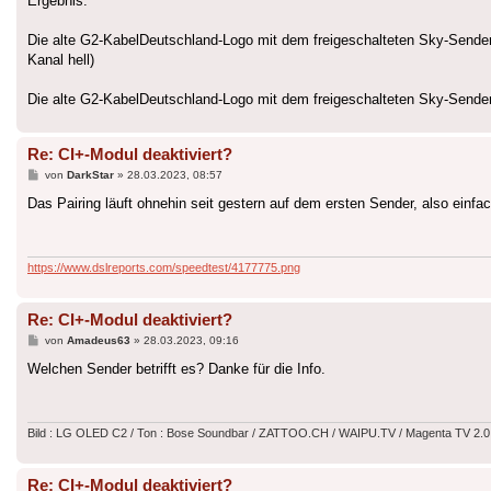
Ergebnis:
Die alte G2-KabelDeutschland-Logo mit dem freigeschalteten Sky-Sende
Kanal hell)
Die alte G2-KabelDeutschland-Logo mit dem freigeschalteten Sky-Sender
Re: CI+-Modul deaktiviert?
Beitrag
von
DarkStar
»
28.03.2023, 08:57
Das Pairing läuft ohnehin seit gestern auf dem ersten Sender, also einfac
https://www.dslreports.com/speedtest/4177775.png
Re: CI+-Modul deaktiviert?
Beitrag
von
Amadeus63
»
28.03.2023, 09:16
Welchen Sender betrifft es? Danke für die Info.
Bild : LG OLED C2 / Ton : Bose Soundbar / ZATTOO.CH / WAIPU.TV / Magenta TV 2.0
Re: CI+-Modul deaktiviert?