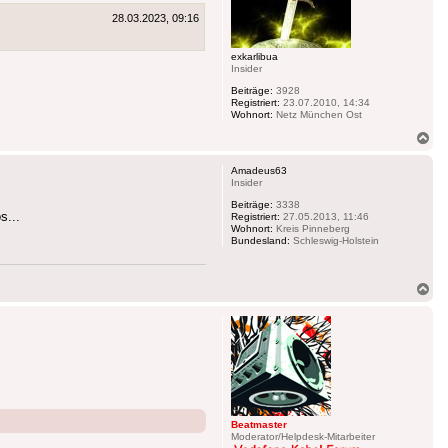
28.03.2023, 09:16
exkarlibua
Insider
Beiträge:
3928
Registriert:
23.07.2010, 14:34
Wohnort:
Netz München Ost
Na
ob
Amadeus63
Insider
Beiträge:
3338
s...
Registriert:
27.05.2013, 11:46
Wohnort:
Kreis Pinneberg
Bundesland:
Schleswig-Holstein
Na
ob
Beatmaster
Moderator/Helpdesk-Mitarbeiter