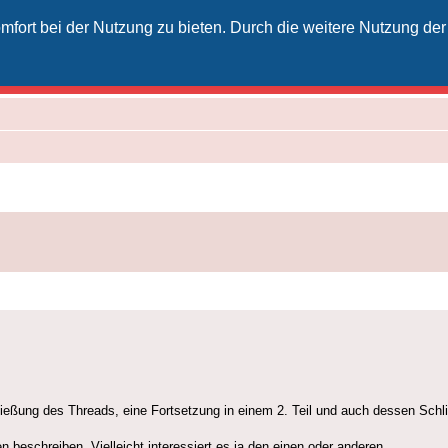
fort bei der Nutzung zu bieten. Durch die weitere Nutzung der
izielles Vodafone-Kabel-Forum
unkt für Kabelkunden von Vodafone - von Kunden für Kunden
hließung des Threads, eine Fortsetzung in einem 2. Teil und auch dessen Schl
beschreiben. Vielleicht interessiert es ja den einen oder anderen.