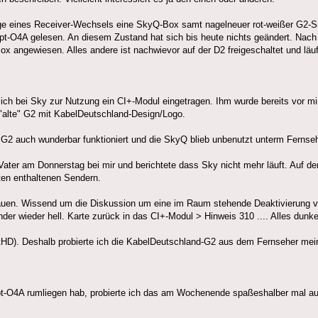
uge eines Receiver-Wechsels eine SkyQ-Box samt nagelneuer rot-weißer G2-S
ypt-O4A gelesen. An diesem Zustand hat sich bis heute nichts geändert. Nach
ox angewiesen. Alles andere ist nachwievor auf der D2 freigeschaltet und läu
ch bei Sky zur Nutzung ein CI+-Modul eingetragen. Ihm wurde bereits vor mir
 "alte" G2 mit KabelDeutschland-Design/Logo.
G2 auch wunderbar funktioniert und die SkyQ blieb unbenutzt unterm Fernse
ater am Donnerstag bei mir und berichtete dass Sky nicht mehr läuft. Auf d
eten enthaltenen Sendern.
auen. Wissend um die Diskussion um eine im Raum stehende Deaktivierung v
der wieder hell. Karte zurück in das CI+-Modul > Hinweis 310 .... Alles dunke
vatHD). Deshalb probierte ich die KabelDeutschland-G2 aus dem Fernseher mei
pt-O4A rumliegen hab, probierte ich das am Wochenende spaßeshalber mal au