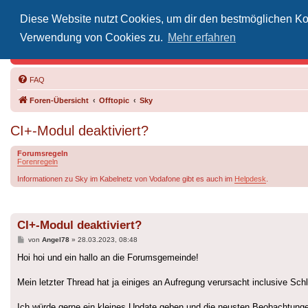
Diese Website nutzt Cookies, um dir den bestmöglichen Kom
Inoff
Verwendung von Cookies zu.
Mehr erfahren
Der Treffp
FAQ
Foren-Übersicht
Offtopic
Sky
CI+-Modul deaktiviert?
Forumsregeln
Forenregeln
Informationen zu Sky im Kabelnetz von Vodafone gibt es auch im
Helpdesk
.
CI+-Modul deaktiviert?
Beitrag
von
Angel78
»
28.03.2023, 08:48
Hoi hoi und ein hallo an die Forumsgemeinde!
Mein letzter Thread hat ja einiges an Aufregung verursacht inclusive Sc
Ich würde gerne ein kleines Update geben und die neusten Beobachtungen 