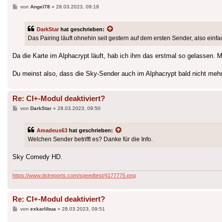
Beitrag
von
Angel78
»
28.03.2023, 09:18
DarkStar
hat geschrieben:
Das Pairing läuft ohnehin seit gestern auf dem ersten Sender, also einfa
Da die Karte im Alphacrypt läuft, hab ich ihm das erstmal so gelassen. 
Du meinst also, dass die Sky-Sender auch im Alphacrypt bald nicht me
Re: CI+-Modul deaktiviert?
Beitrag
von
DarkStar
»
28.03.2023, 09:50
Amadeus63
hat geschrieben:
Welchen Sender betrifft es? Danke für die Info.
Sky Comedy HD.
https://www.dslreports.com/speedtest/4177775.png
Re: CI+-Modul deaktiviert?
Beitrag
von
exkarlibua
»
28.03.2023, 09:51