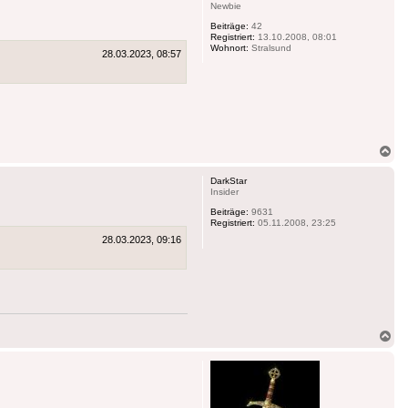
Newbie
Beiträge:
42
Registriert:
13.10.2008, 08:01
Wohnort:
Stralsund
28.03.2023, 08:57
Na
ob
DarkStar
Insider
Beiträge:
9631
Registriert:
05.11.2008, 23:25
28.03.2023, 09:16
Na
ob