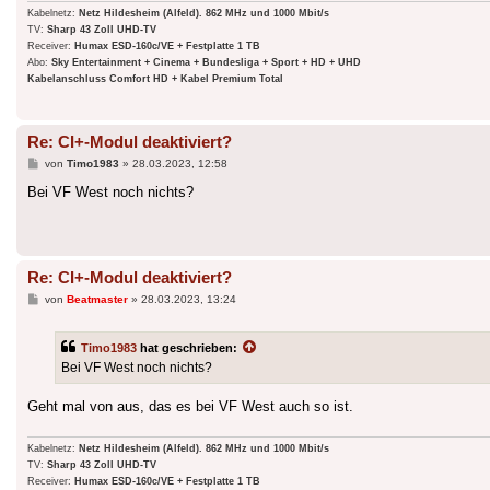
Kabelnetz:
Netz Hildesheim (Alfeld). 862 MHz und 1000 Mbit/s
TV:
Sharp 43 Zoll UHD-TV
Receiver:
Humax ESD-160c/VE + Festplatte 1 TB
Abo:
Sky Entertainment + Cinema + Bundesliga + Sport + HD + UHD
Kabelanschluss Comfort HD + Kabel Premium Total
Re: CI+-Modul deaktiviert?
Beitrag
von
Timo1983
»
28.03.2023, 12:58
Bei VF West noch nichts?
Re: CI+-Modul deaktiviert?
Beitrag
von
Beatmaster
»
28.03.2023, 13:24
Timo1983
hat geschrieben:
Bei VF West noch nichts?
Geht mal von aus, das es bei VF West auch so ist.
Kabelnetz:
Netz Hildesheim (Alfeld). 862 MHz und 1000 Mbit/s
TV:
Sharp 43 Zoll UHD-TV
Receiver:
Humax ESD-160c/VE + Festplatte 1 TB