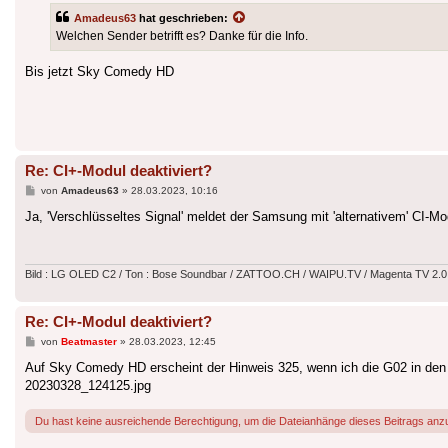
Amadeus63
hat geschrieben:
Welchen Sender betrifft es? Danke für die Info.
Bis jetzt Sky Comedy HD
Re: CI+-Modul deaktiviert?
Beitrag
von
Amadeus63
»
28.03.2023, 10:16
Ja, 'Verschlüsseltes Signal' meldet der Samsung mit 'alternativem' CI-Mod
Bild : LG OLED C2 / Ton : Bose Soundbar / ZATTOO.CH / WAIPU.TV / Magenta TV 2.0
Re: CI+-Modul deaktiviert?
Beitrag
von
Beatmaster
»
28.03.2023, 12:45
Auf Sky Comedy HD erscheint der Hinweis 325, wenn ich die G02 in de
20230328_124125.jpg
Du hast keine ausreichende Berechtigung, um die Dateianhänge dieses Beitrags anz