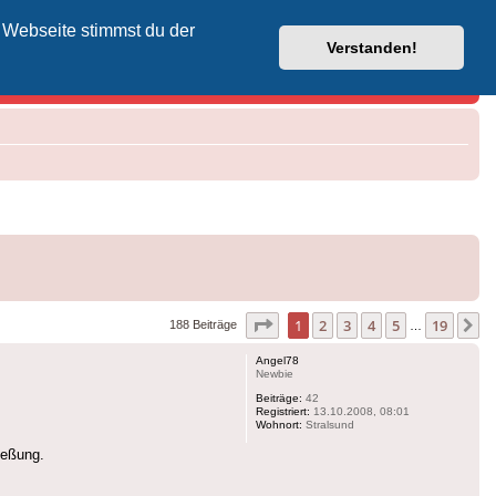
 Webseite stimmst du der
Vodafone-Kabel-Helpdesk
Verstanden!
Seite
1
von
19
1
2
3
4
5
19
N
188 Beiträge
…
Angel78
Newbie
Beiträge:
42
Registriert:
13.10.2008, 08:01
Wohnort:
Stralsund
ießung.