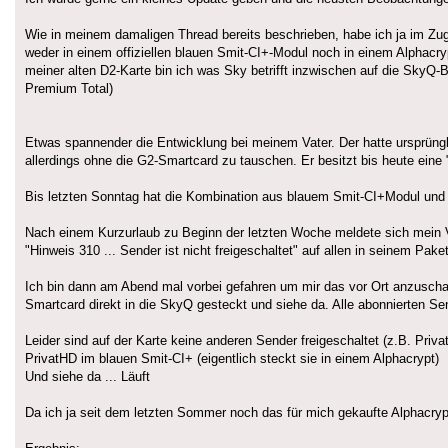
Wie in meinem damaligen Thread bereits beschrieben, habe ich ja im Z
weder in einem offiziellen blauen Smit-CI+-Modul noch in einem Alphacr
meiner alten D2-Karte bin ich was Sky betrifft inzwischen auf die SkyQ-B
Premium Total)
Etwas spannender die Entwicklung bei meinem Vater. Der hatte ursprüngli
allerdings ohne die G2-Smartcard zu tauschen. Er besitzt bis heute eine
Bis letzten Sonntag hat die Kombination aus blauem Smit-CI+Modul und 
Nach einem Kurzurlaub zu Beginn der letzten Woche meldete sich mein V
"Hinweis 310 ... Sender ist nicht freigeschaltet" auf allen in seinem Pak
Ich bin dann am Abend mal vorbei gefahren um mir das vor Ort anzusch
Smartcard direkt in die SkyQ gesteckt und siehe da. Alle abonnierten Sen
Leider sind auf der Karte keine anderen Sender freigeschaltet (z.B. Pri
PrivatHD im blauen Smit-CI+ (eigentlich steckt sie in einem Alphacrypt)
Und siehe da ... Läuft
Da ich ja seit dem letzten Sommer noch das für mich gekaufte Alphacry