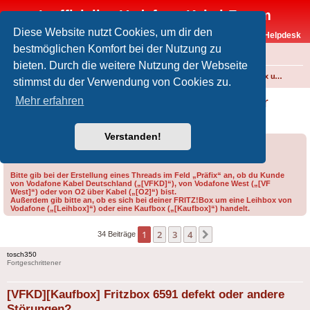
Inoffizielles Vodafone-Kabel-Forum
Diese Website nutzt Cookies, um dir den
Vodafone-Kabel-Helpdesk
bestmöglichen Komfort bei der Nutzung zu
FAQ
bieten. Durch die weitere Nutzung der Webseite
Foren-Übersicht
Internet und Telefon über Kabel
Technik (WLAN-Router, Kabelmodems, Verkabelung...)
FRITZ!Box und weitere Produkte von FRITZ! (ehem. AVM)
stimmst du der Verwendung von Cookies zu.
[VFKD][Kaufbox] Fritzbox 6591 defekt oder
Mehr erfahren
andere Störungen?
Verstanden!
Forumsregeln
Forenregeln
Bitte gib bei der Erstellung eines Threads im Feld „Präfix“ an, ob du Kunde
von Vodafone Kabel Deutschland („[VFKD]“), von Vodafone West („[VF
West]“) oder von O2 über Kabel („[O2]“) bist.
Außerdem gib bitte an, ob es sich bei deiner FRITZ!Box um eine Leihbox von
Vodafone („[Leihbox]“) oder eine Kaufbox („[Kaufbox]“) handelt.
1
2
3
4
Nächste
34 Beiträge
tosch350
Fortgeschrittener
[VFKD][Kaufbox] Fritzbox 6591 defekt oder andere
Störungen?