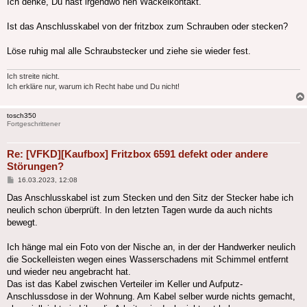
Ich denke, Du hast irgendwo nen Wackelkontakt.
Ist das Anschlusskabel von der fritzbox zum Schrauben oder stecken?
Löse ruhig mal alle Schraubstecker und ziehe sie wieder fest.
Ich streite nicht.
Ich erkläre nur, warum ich Recht habe und Du nicht!
tosch350
Fortgeschrittener
Re: [VFKD][Kaufbox] Fritzbox 6591 defekt oder andere
Störungen?
Beitrag
16.03.2023, 12:08
Das Anschlusskabel ist zum Stecken und den Sitz der Stecker habe ich
neulich schon überprüft. In den letzten Tagen wurde da auch nichts
bewegt.
Ich hänge mal ein Foto von der Nische an, in der der Handwerker neulich
die Sockelleisten wegen eines Wasserschadens mit Schimmel entfernt
und wieder neu angebracht hat.
Das ist das Kabel zwischen Verteiler im Keller und Aufputz-
Anschlussdose in der Wohnung. Am Kabel selber wurde nichts gemacht,