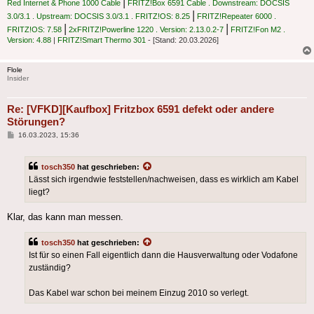
|
Red Internet & Phone 1000 Cable
FRITZ!Box 6591 Cable . Downstream: DOCSIS
|
3.0/3.1 . Upstream: DOCSIS 3.0/3.1 . FRITZ!OS: 8.25
FRITZ!Repeater 6000 .
|
|
FRITZ!OS: 7.58
2xFRITZ!Powerline 1220 . Version: 2.13.0.2-7
FRITZ!Fon M2 .
Version: 4.88
|
FRITZ!Smart Thermo 301
- [Stand: 20.03.2026]
Flole
Insider
Re: [VFKD][Kaufbox] Fritzbox 6591 defekt oder andere
Störungen?
Beitrag
16.03.2023, 15:36
tosch350
hat geschrieben:
Lässt sich irgendwie feststellen/nachweisen, dass es wirklich am Kabel
liegt?
Klar, das kann man messen.
tosch350
hat geschrieben:
Ist für so einen Fall eigentlich dann die Hausverwaltung oder Vodafone
zuständig?
Das Kabel war schon bei meinem Einzug 2010 so verlegt.