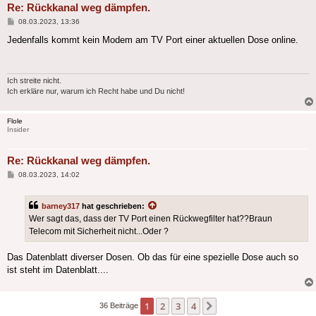
Re: Rückkanal weg dämpfen.
Beitrag
08.03.2023, 13:36
Jedenfalls kommt kein Modem am TV Port einer aktuellen Dose online.
Ich streite nicht.
Ich erkläre nur, warum ich Recht habe und Du nicht!
Flole
Insider
Re: Rückkanal weg dämpfen.
Beitrag
08.03.2023, 14:02
barney317
hat geschrieben:
Wer sagt das, dass der TV Port einen Rückwegfilter hat??Braun
Telecom mit Sicherheit nicht...Oder ?
Das Datenblatt diverser Dosen. Ob das für eine spezielle Dose auch so
ist steht im Datenblatt....
1
2
3
4
Nächste
36 Beiträge