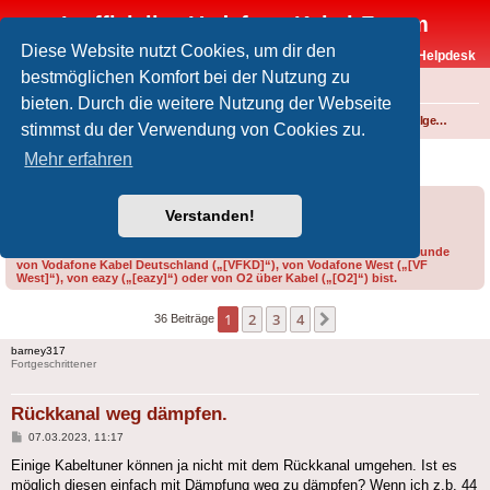
Inoffizielles Vodafone-Kabel-Forum
Diese Website nutzt Cookies, um dir den
Vodafone-Kabel-Helpdesk
bestmöglichen Komfort bei der Nutzung zu
FAQ
bieten. Durch die weitere Nutzung der Webseite
Foren-Übersicht
Internet und Telefon über Kabel
Technik (WLAN-Router, Kabelmodems, Verkabelung...)
Technik allgemein
stimmst du der Verwendung von Cookies zu.
Rückkanal weg dämpfen.
Mehr erfahren
Forumsregeln
Forenregeln
Verstanden!
Bitte gib bei der Erstellung eines Threads im Feld „Präfix“ an, ob du Kunde
von Vodafone Kabel Deutschland („[VFKD]“), von Vodafone West („[VF
West]“), von eazy („[eazy]“) oder von O2 über Kabel („[O2]“) bist.
1
2
3
4
Nächste
36 Beiträge
barney317
Fortgeschrittener
Rückkanal weg dämpfen.
Beitrag
07.03.2023, 11:17
Einige Kabeltuner können ja nicht mit dem Rückkanal umgehen. Ist es
möglich diesen einfach mit Dämpfung weg zu dämpfen? Wenn ich z.b. 44