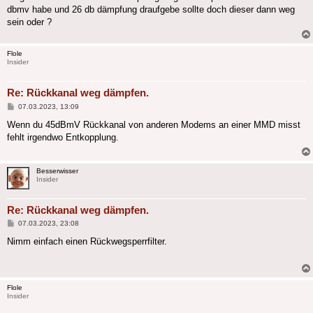
dbmv habe und 26 db dämpfung draufgebe sollte doch dieser dann weg
sein oder ?
Flole
Insider
Re: Rückkanal weg dämpfen.
Beitrag
07.03.2023, 13:09
Wenn du 45dBmV Rückkanal von anderen Modems an einer MMD misst
fehlt irgendwo Entkopplung.
Besserwisser
Insider
Re: Rückkanal weg dämpfen.
Beitrag
07.03.2023, 23:08
Nimm einfach einen Rückwegsperrfilter.
Flole
Insider