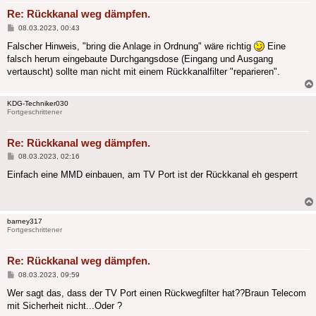
Re: Rückkanal weg dämpfen.
Beitrag
08.03.2023, 00:43
Falscher Hinweis, "bring die Anlage in Ordnung" wäre richtig
Eine
falsch herum eingebaute Durchgangsdose (Eingang und Ausgang
vertauscht) sollte man nicht mit einem Rückkanalfilter "reparieren".
KDG-Techniker030
Fortgeschrittener
Re: Rückkanal weg dämpfen.
Beitrag
08.03.2023, 02:16
Einfach eine MMD einbauen, am TV Port ist der Rückkanal eh gesperrt
barney317
Fortgeschrittener
Re: Rückkanal weg dämpfen.
Beitrag
08.03.2023, 09:59
Wer sagt das, dass der TV Port einen Rückwegfilter hat??Braun Telecom
mit Sicherheit nicht...Oder ?