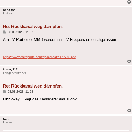
DarkStar
Insider
Re: Rückkanal weg dämpfen.
Beitrag
08.03.2023, 11:07
Am TV Port einer MMD werden nur TV Frequenzen durchgelassen.
https://www.dslreports.com/speedtest/4177775.png
barney317
Fortgeschrittener
Re: Rückkanal weg dämpfen.
Beitrag
08.03.2023, 11:28
Mhh okay . Sagt das Messgerät das auch?
Karl.
Insider