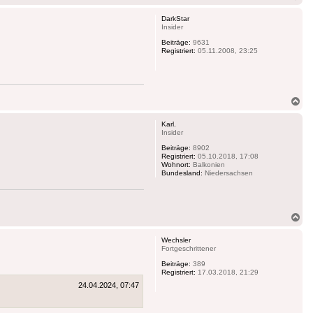
ob
DarkStar
Insider
Beiträge:
9631
Registriert:
05.11.2008, 23:25
Na
ob
Karl.
Insider
Beiträge:
8902
Registriert:
05.10.2018, 17:08
Wohnort:
Balkonien
Bundesland:
Niedersachsen
Na
ob
Wechsler
Fortgeschrittener
Beiträge:
389
Registriert:
17.03.2018, 21:29
24.04.2024, 07:47