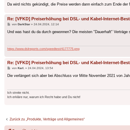
Da wird nichts gekündigt, die Preise werden dann einfach zum Ende der M
Re: [VFKD] Preiserhöhung bei DSL- und Kabel-Internet-Bes
Beitrag
von
DarkStar
»
24.04.2024, 12:14
Und was hast du da durch gewonnen? Die meisten "Dauerhaft" Verträge s
https://www.dslreports.com/speedtest/4177775.png
Re: [VFKD] Preiserhöhung bei DSL- und Kabel-Internet-Bes
Beitrag
von
Karl.
»
24.04.2024, 13:54
Die verlängert sich aber bei Abschluss vor Mitte November 2021 von Jahr
Ich streite nicht.
Ich erkläre nur, warum ich Recht habe und Du nicht!
Zurück zu „Produkte, Verträge und Allgemeines“