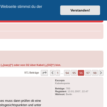
 Webseite stimmst du der
Vodafone-Kabel-Helpdesk
Verstanden!
(„[eazy]“) oder von O2 über Kabel („[O2]“) bist.
Seite
96
von
98
1
94
95
96
97
98
Vorherige
N
971 Beiträge
…
Escorpio
Kabelexperte
Beiträge:
783
Registriert:
13.01.2007, 22:47
Wohnort:
Berlin
eses muss dann prüfen ob eine
eitsgesichtspunkten und unter