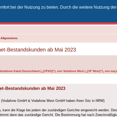
fort bei der Nutzung zu bieten. Durch die weitere Nutzung der
izielles Vodafone-Kabel-Forum
unkt für Kabelkunden von Vodafone - von Kunden für Kunden
d Allgemeines
rnet-Bestandskunden ab Mai 2023
n Vodafone Kabel Deutschland („[VFKD]“), von Vodafone West („[VF West]“), von eazy 
net-Bestandskunden ab Mai 2023
ab. (Vodafone GmbH & Vodafone West GmbH haben Ihren Sitz in NRW)
n, kann die Klage bei jedem der zuständigen Gerichte eingereicht werden. Di
bestimmt dann das zuständige Gericht. Die Bestimmung hat nach Zweckmäßigk