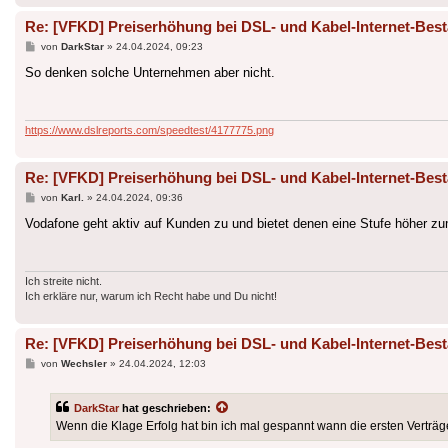
Re: [VFKD] Preiserhöhung bei DSL- und Kabel-Internet-Bes
Beitrag
von
DarkStar
»
24.04.2024, 09:23
So denken solche Unternehmen aber nicht.
https://www.dslreports.com/speedtest/4177775.png
Re: [VFKD] Preiserhöhung bei DSL- und Kabel-Internet-Bes
Beitrag
von
Karl.
»
24.04.2024, 09:36
Vodafone geht aktiv auf Kunden zu und bietet denen eine Stufe höher z
Ich streite nicht.
Ich erkläre nur, warum ich Recht habe und Du nicht!
Re: [VFKD] Preiserhöhung bei DSL- und Kabel-Internet-Bes
Beitrag
von
Wechsler
»
24.04.2024, 12:03
DarkStar
hat geschrieben:
Wenn die Klage Erfolg hat bin ich mal gespannt wann die ersten Verträ