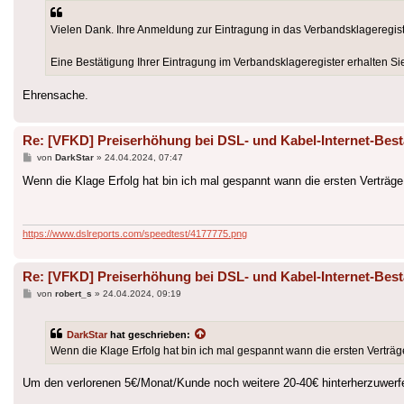
Vielen Dank. Ihre Anmeldung zur Eintragung in das Verbandsklageregist
Eine Bestätigung Ihrer Eintragung im Verbandsklageregister erhalten Sie
Ehrensache.
Re: [VFKD] Preiserhöhung bei DSL- und Kabel-Internet-Bes
Beitrag
von
DarkStar
»
24.04.2024, 07:47
Wenn die Klage Erfolg hat bin ich mal gespannt wann die ersten Verträg
https://www.dslreports.com/speedtest/4177775.png
Re: [VFKD] Preiserhöhung bei DSL- und Kabel-Internet-Bes
Beitrag
von
robert_s
»
24.04.2024, 09:19
DarkStar
hat geschrieben:
Wenn die Klage Erfolg hat bin ich mal gespannt wann die ersten Verträ
Um den verlorenen 5€/Monat/Kunde noch weitere 20-40€ hinterherzuwerfe