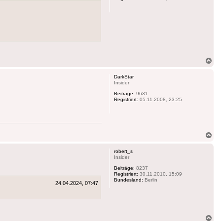
Na
ob
DarkStar
Insider
Beiträge:
9631
Registriert:
05.11.2008, 23:25
Na
ob
robert_s
Insider
Beiträge:
8237
Registriert:
30.11.2010, 15:09
Bundesland:
Berlin
24.04.2024, 07:47
Na