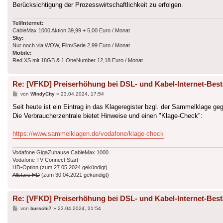
Berücksichtigung der Prozesswirtschaftlichkeit zu erfolgen.
Tel/Internet:
CableMax 1000 Aktion 39,99 + 5,00 Euro / Monat
Sky:
Nur noch via WOW, Film/Serie 2,99 Euro / Monat
Mobile:
Red XS mit 18GB & 1 OneNumber 12,18 Euro / Monat
Re: [VFKD] Preiserhöhung bei DSL- und Kabel-Internet-Bes
Beitrag
von
WindyCity
»
23.04.2024, 17:54
Seit heute ist ein Eintrag in das Klageregister bzgl. der Sammelklage g
Die Verbraucherzentrale bietet Hinweise und einen "Klage-Check":
https://www.sammelklagen.de/vodafone/klage-check
Vodafone GigaZuhause CableMax 1000
Vodafone TV Connect Start
HD-Option
(zum 27.05.2024 gekündigt)
Allstars HD
(zum 30.04.2021 gekündigt)
Re: [VFKD] Preiserhöhung bei DSL- und Kabel-Internet-Bes
Beitrag
von
burschi7
»
23.04.2024, 21:54