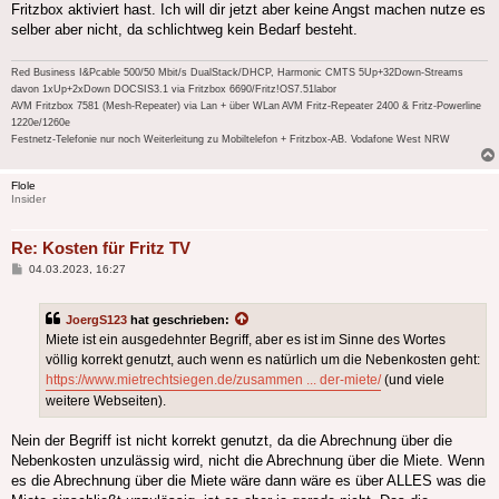
Fritzbox aktiviert hast. Ich will dir jetzt aber keine Angst machen nutze es
selber aber nicht, da schlichtweg kein Bedarf besteht.
Red Business I&Pcable 500/50 Mbit/s DualStack/DHCP, Harmonic CMTS 5Up+32Down-Streams
davon 1xUp+2xDown DOCSIS3.1 via Fritzbox 6690/Fritz!OS7.51labor
AVM Fritzbox 7581 (Mesh-Repeater) via Lan + über WLan AVM Fritz-Repeater 2400 & Fritz-Powerline
1220e/1260e
Festnetz-Telefonie nur noch Weiterleitung zu Mobiltelefon + Fritzbox-AB. Vodafone West NRW
Flole
Insider
Re: Kosten für Fritz TV
Beitrag
04.03.2023, 16:27
JoergS123
hat geschrieben:
Miete ist ein ausgedehnter Begriff, aber es ist im Sinne des Wortes
völlig korrekt genutzt, auch wenn es natürlich um die Nebenkosten geht:
https://www.mietrechtsiegen.de/zusammen ... der-miete/
(und viele
weitere Webseiten).
Nein der Begriff ist nicht korrekt genutzt, da die Abrechnung über die
Nebenkosten unzulässig wird, nicht die Abrechnung über die Miete. Wenn
es die Abrechnung über die Miete wäre dann wäre es über ALLES was die