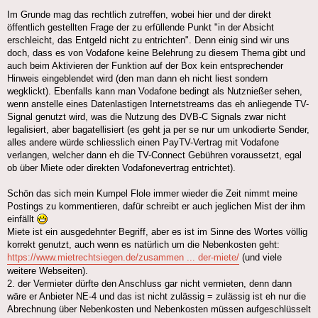
Im Grunde mag das rechtlich zutreffen, wobei hier und der direkt
öffentlich gestellten Frage der zu erfüllende Punkt "in der Absicht
erschleicht, das Entgeld nicht zu entrichten". Denn einig sind wir uns
doch, dass es von Vodafone keine Belehrung zu diesem Thema gibt und
auch beim Aktivieren der Funktion auf der Box kein entsprechender
Hinweis eingeblendet wird (den man dann eh nicht liest sondern
wegklickt). Ebenfalls kann man Vodafone bedingt als Nutznießer sehen,
wenn anstelle eines Datenlastigen Internetstreams das eh anliegende TV-
Signal genutzt wird, was die Nutzung des DVB-C Signals zwar nicht
legalisiert, aber bagatellisiert (es geht ja per se nur um unkodierte Sender,
alles andere würde schliesslich einen PayTV-Vertrag mit Vodafone
verlangen, welcher dann eh die TV-Connect Gebühren voraussetzt, egal
ob über Miete oder direkten Vodafonevertrag entrichtet).
Schön das sich mein Kumpel Flole immer wieder die Zeit nimmt meine
Postings zu kommentieren, dafür schreibt er auch jeglichen Mist der ihm
einfällt
Miete ist ein ausgedehnter Begriff, aber es ist im Sinne des Wortes völlig
korrekt genutzt, auch wenn es natürlich um die Nebenkosten geht:
https://www.mietrechtsiegen.de/zusammen ... der-miete/
(und viele
weitere Webseiten).
2. der Vermieter dürfte den Anschluss gar nicht vermieten, denn dann
wäre er Anbieter NE-4 und das ist nicht zulässig = zulässig ist eh nur die
Abrechnung über Nebenkosten und Nebenkosten müssen aufgeschlüsselt