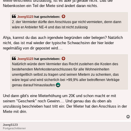
Miete einschließt unzulässig, ist es aber ja gerade nicht. Das die
Nebenkosten ein Teil der Miete sind ändert daran nichts.
JoergS123
hat geschrieben:
2. der Vermieter dürfte den Anschluss gar nicht vermieten, denn dann
wäre er Anbieter NE-4 und das ist nicht zulässig
Ahja, kannst du das auch irgendwie begründen oder belegen? Natürlich
nicht, das ist mal wieder der typische Schwachsinn der hier leider
regelmäßig von dir gepostet wird....
JoergS123
hat geschrieben:
Natürlich würde dem Vermieter das Recht zustehen die Kosten des
bestehenden Mehrkostenanschlusses für alle Wohneinheiten
unentgeltlich selbst zu tragen und seinen Mietern zu schenken, das
wäre legal und wird sicherlich bei >99,9% aller betroffenen Verträge
genau darauf hinauslaufen
Und dann gibt's eine Mieterhöhung um 20€ und schon macht er mit
seinem "Geschenk" noch Gewinn.... Und genau das du oben als
unzulässig beschrieben hast tritt ein: Der Mieter hat den Anschluss in der
Miete mit drin.
JoergS123
Fortgeschrittener