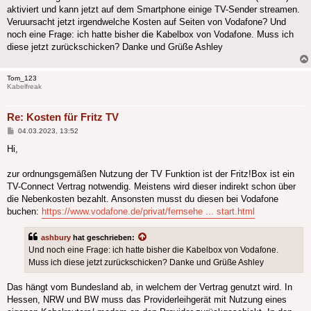
aktiviert und kann jetzt auf dem Smartphone einige TV-Sender streamen.
Veruursacht jetzt irgendwelche Kosten auf Seiten von Vodafone? Und
noch eine Frage: ich hatte bisher die Kabelbox von Vodafone. Muss ich
diese jetzt zurückschicken? Danke und Grüße Ashley
Tom_123
Kabelfreak
Re: Kosten für Fritz TV
Beitrag
04.03.2023, 13:52
Hi,
zur ordnungsgemäßen Nutzung der TV Funktion ist der Fritz!Box ist ein
TV-Connect Vertrag notwendig. Meistens wird dieser indirekt schon über
die Nebenkosten bezahlt. Ansonsten musst du diesen bei Vodafone
buchen:
https://www.vodafone.de/privat/fernsehe ... start.html
ashbury
hat geschrieben:
Und noch eine Frage: ich hatte bisher die Kabelbox von Vodafone.
Muss ich diese jetzt zurückschicken? Danke und Grüße Ashley
Das hängt vom Bundesland ab, in welchem der Vertrag genutzt wird. In
Hessen, NRW und BW muss das Providerleihgerät mit Nutzung eines