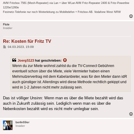
AVM Fritzbox 7581 (Mesh-Repeater) via Lan + über WLan AVM Fritz-Repeater 2400 & Fritz-Powerline
1220e/1260e
Festnetz-Telefonie nur noch Weiterleitung zu Mobiltelefon + Fritzbox-AB. Vodafone West NRW
Flole
Insider
Re: Kosten für Fritz TV
Beitrag
04.03.2023, 15:09
JoergS123
hat geschrieben:
Wenn du zur Miete wohnst zahlst du die TV-Connect Gebühren
eventuell schon über die Miete, viele Vermieter haben einen
Mehrnutzervertrag mit dem Kabelanbieter, was für den Mieter dann idR
auch günstiger ist. Allerdings wird diese Methode rechtlich gekippt und
wird in 1-2 Jahren nicht mehr zulässig sein.
Das ist völliger Unsinn: Wenn man es über die Miete bezahlt wird das
auch in Zukunft zulässig sein. Lediglich wenn man es über die
Nebenkosten bezahlt wird es nicht mehr umlegbar sein.
berlin69er
Insider