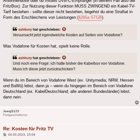
Antennendose oder ob mittels DVB-C-Empfänger (in deinem Fall also der
FritzBox). Zur Nutzung dieser Funktion MUSS ZWINGEND ein Kabel-TV-
Tarif bestehen - sollte dieser nicht bestehen, begehst du eine Straftat in
Form des Erschleichens von Leistungen (
§265a STGB
).
ashbury
hat geschrieben:
Veruursacht jetzt irgendwelche Kosten auf Seiten von Vodafone?
Was Vodafone für Kosten hat, spielt keine Rolle.
ashbury
hat geschrieben:
Und noch eine Frage: ich hatte bisher die Kabelbox von Vodafone.
Muss ich diese jetzt zurückschicken?
Wenn du im Bereich von Vodafone West (ex. Unitymedia; NRW, Hessen
und BaWü) lebst, dann ja -- wenn du hingegen im Bereich von Vodafone
Deutschland (ex. KabelDeutschland; alle anderen Bundesländer) lebst,
dann nein.
JoergS123
Fortgeschrittener
Re: Kosten für Fritz TV
Beitrag
04.03.2023, 15:04