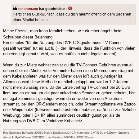
reneromann
hat geschrieben:
Herzlichen Glückwunsch, dass du dich hiermit öffentlich dem Begehen
einer Straftat brüstest.
Meine Fresse, man kann förmlich sehen, wie dir einer abgeht beim
Schreiben dieser Belehrung
Ein simples "für die Nutzung des DVB-C Signals muss TV-Connect
gezahlt werden" tut es auch. (+ der Hinweis, dass die Funktion von vielen
unberechtigt genutzt wird, was es natürlich nicht legaler macht).
Wenn du zur Miete wohnst zahlst du die TV-Connect Gebühren eventuell
schon über die Miete, viele Vermieter haben einen Mehrnutzervertrag mit
dem Kabelanbieter, was für den Mieter dann idR auch günstiger ist.
Allerdings wird diese Methode rechtlich gekippt und wird in 1-2 Jahren
nicht mehr zulässig sein. Da der Einzelvertrag TV-Connect bei 20 Euro
liegt und es dir nur um die paar unkodierten Sender zu gehen scheint, bist
du legal zumindest günstiger wenn du entweder von den Anbietern
streamst, bei den ÖR-Sendern möglich, oder Streamingdienste wie Zattoo
oder Waipu nutzt (teilweise auch kostenfrei nutzbar, dafür halt zusätzliche
Werbung), oder HD+ IP, alles zumindest deutlich günstiger als de
Nutzung von DVB-C im Vodafone Kabelnetz
Red Business I&Pcable 500/50 Mbit/s DualStack/DHCP, Harmonic CMTS 5Up+32Down-Streams
davon 1xUp+2xDown DOCSIS3.1 via Fritzbox 6690/Fritz!OS7.51labor