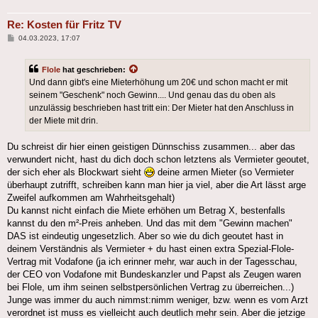
Re: Kosten für Fritz TV
Beitrag
04.03.2023, 17:07
Flole
hat geschrieben:
Und dann gibt's eine Mieterhöhung um 20€ und schon macht er mit
seinem "Geschenk" noch Gewinn.... Und genau das du oben als
unzulässig beschrieben hast tritt ein: Der Mieter hat den Anschluss in
der Miete mit drin.
Du schreist dir hier einen geistigen Dünnschiss zusammen... aber das
verwundert nicht, hast du dich doch schon letztens als Vermieter geoutet,
der sich eher als Blockwart sieht
deine armen Mieter (so Vermieter
überhaupt zutrifft, schreiben kann man hier ja viel, aber die Art lässt arge
Zweifel aufkommen am Wahrheitsgehalt)
Du kannst nicht einfach die Miete erhöhen um Betrag X, bestenfalls
kannst du den m²-Preis anheben. Und das mit dem "Gewinn machen"
DAS ist eindeutig ungesetzlich. Aber so wie du dich geoutet hast in
deinem Verständnis als Vermieter + du hast einen extra Spezial-Flole-
Vertrag mit Vodafone (ja ich erinner mehr, war auch in der Tagesschau,
der CEO von Vodafone mit Bundeskanzler und Papst als Zeugen waren
bei Flole, um ihm seinen selbstpersönlichen Vertrag zu überreichen...)
Junge was immer du auch nimmst:nimm weniger, bzw. wenn es vom Arzt
verordnet ist muss es vielleicht auch deutlich mehr sein. Aber die jetzige