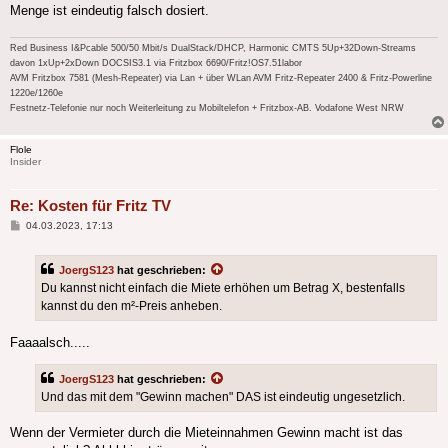
Menge ist eindeutig falsch dosiert.
Red Business I&Pcable 500/50 Mbit/s DualStack/DHCP, Harmonic CMTS 5Up+32Down-Streams
davon 1xUp+2xDown DOCSIS3.1 via Fritzbox 6690/Fritz!OS7.51labor
AVM Fritzbox 7581 (Mesh-Repeater) via Lan + über WLan AVM Fritz-Repeater 2400 & Fritz-Powerline
1220e/1260e
Festnetz-Telefonie nur noch Weiterleitung zu Mobiltelefon + Fritzbox-AB. Vodafone West NRW
Flole
Insider
Re: Kosten für Fritz TV
Beitrag
04.03.2023, 17:13
JoergS123
hat geschrieben:
Du kannst nicht einfach die Miete erhöhen um Betrag X, bestenfalls
kannst du den m²-Preis anheben.
Faaaalsch.....
JoergS123
hat geschrieben:
Und das mit dem "Gewinn machen" DAS ist eindeutig ungesetzlich.
Wenn der Vermieter durch die Mieteinnahmen Gewinn macht ist das