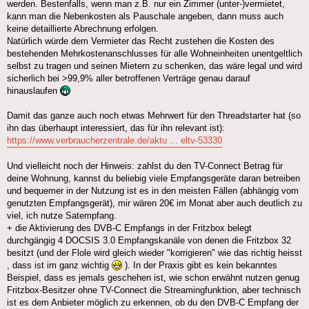
werden. Bestenfalls, wenn man z.B. nur ein Zimmer (unter-)vermietet,
kann man die Nebenkosten als Pauschale angeben, dann muss auch
keine detaillierte Abrechnung erfolgen.
Natürlich würde dem Vermieter das Recht zustehen die Kosten des
bestehenden Mehrkostenanschlusses für alle Wohneinheiten unentgeltlich
selbst zu tragen und seinen Mietern zu schenken, das wäre legal und wird
sicherlich bei >99,9% aller betroffenen Verträge genau darauf
hinauslaufen
Damit das ganze auch noch etwas Mehrwert für den Threadstarter hat (so
ihn das überhaupt interessiert, das für ihn relevant ist):
https://www.verbraucherzentrale.de/aktu ... eltv-53330
Und vielleicht noch der Hinweis: zahlst du den TV-Connect Betrag für
deine Wohnung, kannst du beliebig viele Empfangsgeräte daran betreiben
und bequemer in der Nutzung ist es in den meisten Fällen (abhängig vom
genutzten Empfangsgerät), mir wären 20€ im Monat aber auch deutlich zu
viel, ich nutze Satempfang.
+ die Aktivierung des DVB-C Empfangs in der Fritzbox belegt
durchgängig 4 DOCSIS 3.0 Empfangskanäle von denen die Fritzbox 32
besitzt (und der Flole wird gleich wieder "korrigieren" wie das richtig heisst
, dass ist im ganz wichtig
). In der Praxis gibt es kein bekanntes
Beispiel, dass es jemals geschehen ist, wie schon erwähnt nutzen genug
Fritzbox-Besitzer ohne TV-Connect die Streamingfunktion, aber technisch
ist es dem Anbieter möglich zu erkennen, ob du den DVB-C Empfang der