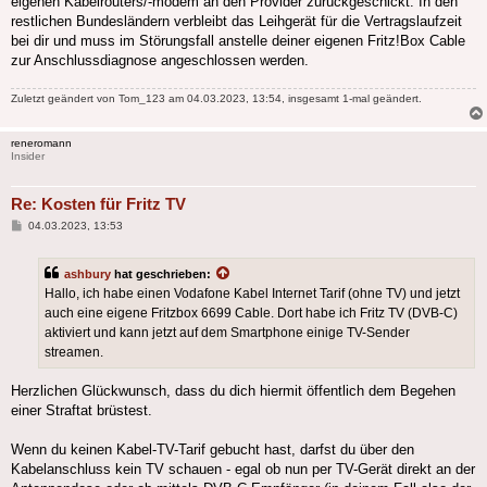
eigenen Kabelrouters/-modem an den Provider zurückgeschickt. In den
restlichen Bundesländern verbleibt das Leihgerät für die Vertragslaufzeit
bei dir und muss im Störungsfall anstelle deiner eigenen Fritz!Box Cable
zur Anschlussdiagnose angeschlossen werden.
Zuletzt geändert von
Tom_123
am 04.03.2023, 13:54, insgesamt 1-mal geändert.
reneromann
Insider
Re: Kosten für Fritz TV
Beitrag
04.03.2023, 13:53
ashbury
hat geschrieben:
Hallo, ich habe einen Vodafone Kabel Internet Tarif (ohne TV) und jetzt
auch eine eigene Fritzbox 6699 Cable. Dort habe ich Fritz TV (DVB-C)
aktiviert und kann jetzt auf dem Smartphone einige TV-Sender
streamen.
Herzlichen Glückwunsch, dass du dich hiermit öffentlich dem Begehen
einer Straftat brüstest.
Wenn du keinen Kabel-TV-Tarif gebucht hast, darfst du über den
Kabelanschluss kein TV schauen - egal ob nun per TV-Gerät direkt an der