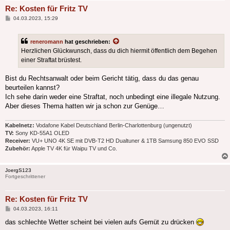
Re: Kosten für Fritz TV
Beitrag
04.03.2023, 15:29
reneromann
hat geschrieben:
Herzlichen Glückwunsch, dass du dich hiermit öffentlich dem Begehen
einer Straftat brüstest.
Bist du Rechtsanwalt oder beim Gericht tätig, dass du das genau
beurteilen kannst?
Ich sehe darin weder eine Straftat, noch unbedingt eine illegale Nutzung.
Aber dieses Thema hatten wir ja schon zur Genüge…
Kabelnetz:
Vodafone Kabel Deutschland Berlin-Charlottenburg (ungenutzt)
TV:
Sony KD-55A1 OLED
Receiver:
VU+ UNO 4K SE mit DVB-T2 HD Dualtuner & 1TB Samsung 850 EVO SSD
Zubehör:
Apple TV 4K für Waipu TV und Co.
JoergS123
Fortgeschrittener
Re: Kosten für Fritz TV
Beitrag
04.03.2023, 16:11
das schlechte Wetter scheint bei vielen aufs Gemüt zu drücken