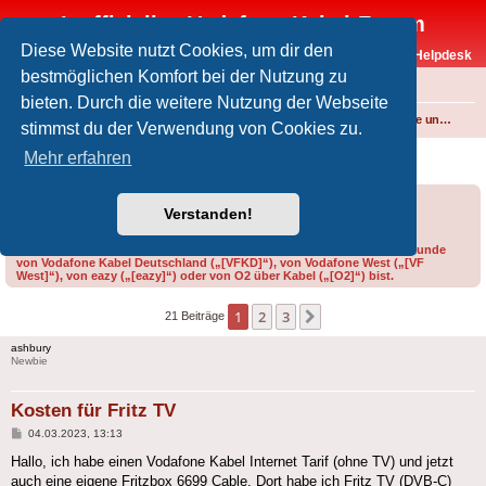
Inoffizielles Vodafone-Kabel-Forum
Diese Website nutzt Cookies, um dir den
Vodafone-Kabel-Helpdesk
bestmöglichen Komfort bei der Nutzung zu
FAQ
bieten. Durch die weitere Nutzung der Webseite
Foren-Übersicht
Internet und Telefon über Kabel
Produkte, Verträge und Allgemeines
stimmst du der Verwendung von Cookies zu.
Kosten für Fritz TV
Mehr erfahren
Forumsregeln
Forenregeln
Verstanden!
Bitte gib bei der Erstellung eines Threads im Feld „Präfix“ an, ob du Kunde
von Vodafone Kabel Deutschland („[VFKD]“), von Vodafone West („[VF
West]“), von eazy („[eazy]“) oder von O2 über Kabel („[O2]“) bist.
1
2
3
Nächste
21 Beiträge
ashbury
Newbie
Kosten für Fritz TV
Beitrag
04.03.2023, 13:13
Hallo, ich habe einen Vodafone Kabel Internet Tarif (ohne TV) und jetzt
auch eine eigene Fritzbox 6699 Cable. Dort habe ich Fritz TV (DVB-C)