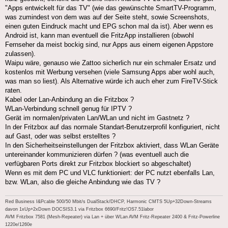
"Apps entwickelt für das TV" (wie das gewünschte SmartTV-Programm,
was zumindest von dem was auf der Seite steht, sowie Screenshots,
einen guten Eindruck macht und EPG schon mal da ist). Aber wenn es
Android ist, kann man eventuell die FritzApp installieren (obwohl
Fernseher da meist bockig sind, nur Apps aus einem eigenen Appstore
zulassen).
Waipu wäre, genauso wie Zattoo sicherlich nur ein schmaler Ersatz und
kostenlos mit Werbung versehen (viele Samsung Apps aber wohl auch,
was man so liest). Als Alternative würde ich auch eher zum FireTV-Stick
raten.
Kabel oder Lan-Anbindung an die Fritzbox ?
WLan-Verbindung schnell genug für IPTV ?
Gerät im normalen/privaten Lan/WLan und nicht im Gastnetz ?
In der Fritzbox auf das normale Standart-Benutzerprofil konfiguriert, nicht
auf Gast, oder was selbst erstelltes ?
In den Sicherheitseinstellungen der Fritzbox aktiviert, dass WLan Geräte
untereinander kommunizieren dürfen ? (was eventuell auch die
verfügbaren Ports direkt zur Fritzbox blockiert so abgeschaltet)
Wenn es mit dem PC und VLC funktioniert: der PC nutzt ebenfalls Lan,
bzw. WLan, also die gleiche Anbindung wie das TV ?
Red Business I&Pcable 500/50 Mbit/s DualStack/DHCP, Harmonic CMTS 5Up+32Down-Streams
davon 1xUp+2xDown DOCSIS3.1 via Fritzbox 6690/Fritz!OS7.51labor
AVM Fritzbox 7581 (Mesh-Repeater) via Lan + über WLan AVM Fritz-Repeater 2400 & Fritz-Powerline
1220e/1260e