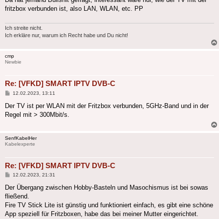
fritzbox verbunden ist, also LAN, WLAN, etc. PP
Ich streite nicht.
Ich erkläre nur, warum ich Recht habe und Du nicht!
cmp
Newbie
Re: [VFKD] SMART IPTV DVB-C
Beitrag
12.02.2023, 13:11
Der TV ist per WLAN mit der Fritzbox verbunden, 5GHz-Band und in der
Regel mit > 300Mbit/s.
SenfKabelHer
Kabelexperte
Re: [VFKD] SMART IPTV DVB-C
Beitrag
12.02.2023, 21:31
Der Übergang zwischen Hobby-Basteln und Masochismus ist bei sowas
fließend.
Fire TV Stick Lite ist günstig und funktioniert einfach, es gibt eine schöne
App speziell für Fritzboxen, habe das bei meiner Mutter eingerichtet.