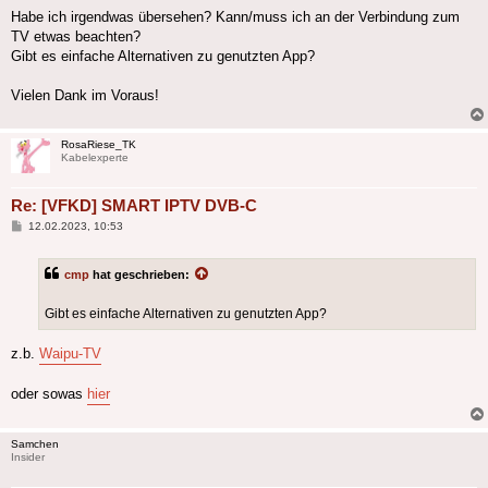
Habe ich irgendwas übersehen? Kann/muss ich an der Verbindung zum
TV etwas beachten?
Gibt es einfache Alternativen zu genutzten App?
Vielen Dank im Voraus!
RosaRiese_TK
Kabelexperte
Re: [VFKD] SMART IPTV DVB-C
Beitrag
12.02.2023, 10:53
cmp
hat geschrieben:
Gibt es einfache Alternativen zu genutzten App?
z.b.
Waipu-TV
oder sowas
hier
Samchen
Insider