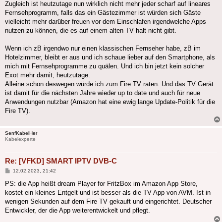
Zugleich ist heutzutage nun wirklich nicht mehr jeder scharf auf lineares
Fernsehprogramm, falls das ein Gästezimmer ist würden sich Gäste
vielleicht mehr darüber freuen vor dem Einschlafen irgendwelche Apps
nutzen zu können, die es auf einem alten TV halt nicht gibt.
Wenn ich zB irgendwo nur einen klassischen Fernseher habe, zB im
Hotelzimmer, bleibt er aus und ich schaue lieber auf den Smartphone, als
mich mit Fernsehprogramme zu quälen. Und ich bin jetzt kein solcher
Exot mehr damit, heutzutage.
Alleine schon deswegen würde ich zum Fire TV raten. Und das TV Gerät
ist damit für die nächsten Jahre wieder up to date und auch für neue
Anwendungen nutzbar (Amazon hat eine ewig lange Update-Politik für die
Fire TV).
SenfKabelHer
Kabelexperte
Re: [VFKD] SMART IPTV DVB-C
Beitrag
12.02.2023, 21:42
PS: die App heißt dream Player for FritzBox im Amazon App Store,
kostet ein kleines Entgelt und ist besser als die TV App von AVM. Ist in
wenigen Sekunden auf dem Fire TV gekauft und eingerichtet. Deutscher
Entwickler, der die App weiterentwickelt und pflegt.