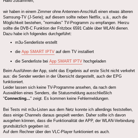
Hallo zusammen,
wir haben in einem Zimmer ohne Antennen-Anschluß einen etwas älteren
Samsung-TV (J-Serie); auf diesem sollte neben Netflix, u.ä., auch die
Möglichkeit bestehen, "normales" TV-Programm zu empfangen. Hierzu
sollte die DVB-C Funktion der Fritzbox 6591 Cable über WLAN dienen.
Dazu habe ich folgendes durchgeführt:
m3u-Senderliste erstellt
die
App SMART IPTV
auf dem TV installiert
die Senderliste bei
App SMART IPTV
hochgeladen
Beim Ausführen der App, sieht das Ergebnis auf erste Sicht nicht verkehrt
aus: die Sender werden in der Übersicht dargestellt, auch der EPG
funktioniert.
Leider lassen sich keine TV-Programme ansehen, da nach dem
Auswählen eines Senders, die Statusmeldung ausschließlich
"
Connecting...
" zeigt. Es kommen keine Fehlermeldungen.
Bei Tests mit m3u-Listen aus dem Netz konnte ich allerdings feststellen,
dass einige Channels daraus gespielt werden. Daher sollte ich davon
ausgehen können, dass die Funktionalität der APP, der WLAN-Verbindung
grundsätzlich gegeben ist.
Auf dem Rechner über den VLC-Player funktioniert es auch.