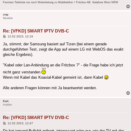
Festnetz-Telefonie nur noch Weiterleitung zu Mobiltelefon + Fritzbox-AB. Vodafone West NRW
cmp
Newbie
Re: [VFKD] SMART IPTV DVB-C
Beitrag
12.02.2023, 12:19
Ja, stimmt; der Samsung basiert auf Tizen (bei einem gerade
durchgeführten Test, zeigt die App auf einem LG mit WebOS das exakt
gleiche Ergebnis).
"Kabel oder Lan-Anbindung an die Fritzbox ?" - die Frage habe ich jetzt
nicht ganz verstanden
Wenn mit Kabel das Koaxial-Kabel gemeint ist, dann Kabel
Alle anderen Fragen können mit Ja beantwortet werden.
Karl.
Insider
Re: [VFKD] SMART IPTV DVB-C
Beitrag
12.02.2023, 12:47
Da hat jemand Bullshit gefragt, interessant wäre nur, wie der TV mit der