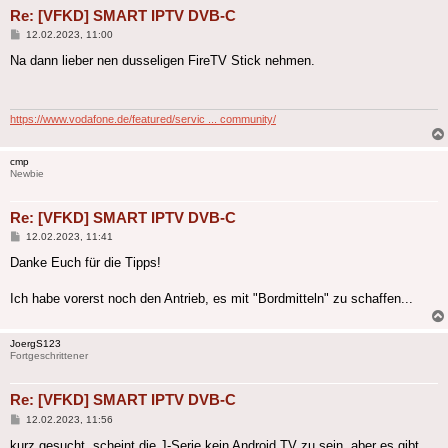
Re: [VFKD] SMART IPTV DVB-C
Beitrag
12.02.2023, 11:00
Na dann lieber nen dusseligen FireTV Stick nehmen.
https://www.vodafone.de/featured/servic ... community/
cmp
Newbie
Re: [VFKD] SMART IPTV DVB-C
Beitrag
12.02.2023, 11:41
Danke Euch für die Tipps!
Ich habe vorerst noch den Antrieb, es mit "Bordmitteln" zu schaffen...
JoergS123
Fortgeschrittener
Re: [VFKD] SMART IPTV DVB-C
Beitrag
12.02.2023, 11:56
kurz gesucht, scheint die J-Serie kein Android TV zu sein, aber es gibt