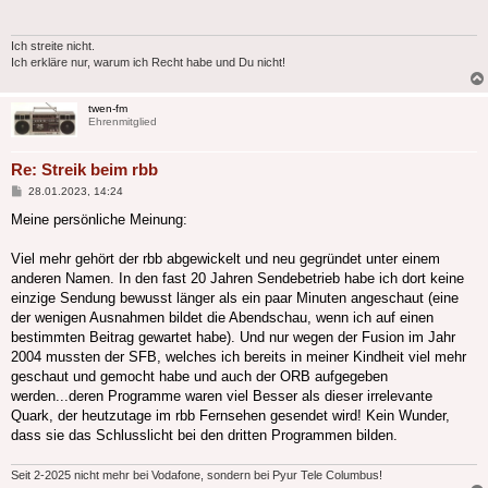
Ich streite nicht.
Ich erkläre nur, warum ich Recht habe und Du nicht!
twen-fm
Ehrenmitglied
Re: Streik beim rbb
Beitrag
28.01.2023, 14:24
Meine persönliche Meinung:
Viel mehr gehört der rbb abgewickelt und neu gegründet unter einem
anderen Namen. In den fast 20 Jahren Sendebetrieb habe ich dort keine
einzige Sendung bewusst länger als ein paar Minuten angeschaut (eine
der wenigen Ausnahmen bildet die Abendschau, wenn ich auf einen
bestimmten Beitrag gewartet habe). Und nur wegen der Fusion im Jahr
2004 mussten der SFB, welches ich bereits in meiner Kindheit viel mehr
geschaut und gemocht habe und auch der ORB aufgegeben
werden...deren Programme waren viel Besser als dieser irrelevante
Quark, der heutzutage im rbb Fernsehen gesendet wird! Kein Wunder,
dass sie das Schlusslicht bei den dritten Programmen bilden.
Seit 2-2025 nicht mehr bei Vodafone, sondern bei Pyur Tele Columbus!