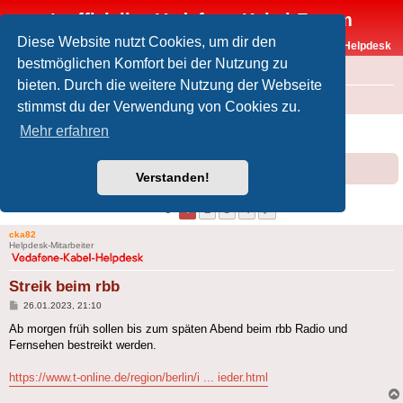
Inoffizielles Vodafone-Kabel-Forum
Diese Website nutzt Cookies, um dir den
Vodafone-Kabel-Helpdesk
bestmöglichen Komfort bei der Nutzung zu
FAQ
bieten. Durch die weitere Nutzung der Webseite
Foren-Übersicht
Offtopic
Medien
stimmst du der Verwendung von Cookies zu.
Streik beim rbb
Mehr erfahren
Forumsregeln
Forenregeln
Verstanden!
1
2
3
4
Nächste
38 Beiträge
cka82
Helpdesk-Mitarbeiter
Streik beim rbb
Beitrag
26.01.2023, 21:10
Ab morgen früh sollen bis zum späten Abend beim rbb Radio und
Fernsehen bestreikt werden.
https://www.t-online.de/region/berlin/i ... ieder.html