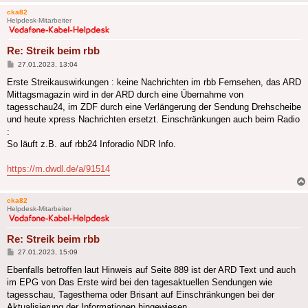
cka82
Helpdesk-Mitarbeiter
Re: Streik beim rbb
Beitrag
27.01.2023, 13:04
Erste Streikauswirkungen : keine Nachrichten im rbb Fernsehen, das ARD
Mittagsmagazin wird in der ARD durch eine Übernahme von
tagesschau24, im ZDF durch eine Verlängerung der Sendung Drehscheibe
und heute xpress Nachrichten ersetzt. Einschränkungen auch beim Radio
:
So läuft z.B. auf rbb24 Inforadio NDR Info.
https://m.dwdl.de/a/91514
cka82
Helpdesk-Mitarbeiter
Re: Streik beim rbb
Beitrag
27.01.2023, 15:09
Ebenfalls betroffen laut Hinweis auf Seite 889 ist der ARD Text und auch
im EPG von Das Erste wird bei den tagesaktuellen Sendungen wie
tagesschau, Tagesthema oder Brisant auf Einschränkungen bei der
Aktualisierung der Informationen hingewiesen.