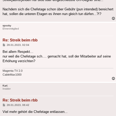
Nachdem sich die Chefetage schon über Gebühr (pun intended) bereichert
hat, sollen die unteren Etagen es ihnen nun gleich tun dürfen...?!?
spooky
Ehrenmitglied
Re: Streik beim rbb
Beitrag
28.01.2023, 02:04
Bei allem Respekt…
nur weil die Chefetage sch…. gemacht hat, soll der Mitarbeiter auf seine
Erhöhung verzichten?
Magenta TV 2.0
CableMax1000
Karl.
Insider
Re: Streik beim rbb
Beitrag
28.01.2023, 06:42
Viel mehr gehört die Chefetage entlassen...