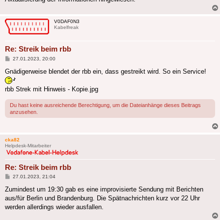
V0DAF0N3
Kabelfreak
Re: Streik beim rbb
Beitrag
27.01.2023, 20:00
Gnädigerweise blendet der rbb ein, dass gestreikt wird. So ein Service!
rbb Strek mit Hinweis - Kopie.jpg
Du hast keine ausreichende Berechtigung, um die Dateianhänge dieses Beitrags
anzusehen.
cka82
Helpdesk-Mitarbeiter
Re: Streik beim rbb
Beitrag
27.01.2023, 21:04
Zumindest um 19:30 gab es eine improvisierte Sendung mit Berichten
aus/für Berlin und Brandenburg. Die Spätnachrichten kurz vor 22 Uhr
werden allerdings wieder ausfallen.