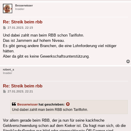
Besserwisser
Insider
Re: Streik beim rbb
Beitrag
27.01.2023, 22:15
Und dabei zahlt man beim RBB schon Tariflohn.
Das ist Jammern auf hohem Niveau.
Es gibt genug andere Branchen, die eine Lohnforderung viel nötiger
hätten.
Aber da gibt es keine Gewerkschaftsunterstützung.
robert_s
Insider
Re: Streik beim rbb
Beitrag
27.01.2023, 22:21
Besserwisser
hat geschrieben:
Und dabei zahlt man beim RBB schon Tariflohn.
Vor allem gerade beim RBB, der ja nun für seine kackfreche
Geldverschwendung schon auf dem Kieker ist. Da fragt man sich, ob die
Streik[aufruf]enden nur blöd oder eingeschleuste ÖR-Gegner sind...