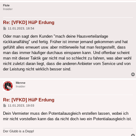
Flole
Insider
Re: [VFKD] HüP Erdung
Beitrag
11.01.2023, 18:54
Oder man sagt dem Kunden "mach deine Hausverteilanlage
rückkanalfähig" und fertig. Früher ist immer jemand gekommen und hat
gefühlt alles erneuert usw. aber mittlerweile hat man festgestellt, dass
man das immer häufiger durchaus einsparen kann. Und offenbar scheint
man mit dieser Taktik gar nicht mal so schlecht zu fahren, was aber wohl
nicht zuletzt daran liegt, dass die anderen Anbieter vom Service und von
der Leistung nicht wirklich besser sind.
Menne
Insider
Re: [VFKD] HüP Erdung
Beitrag
11.01.2023, 19:03
Dein Vermieter muss den Potentailausgleich erstellen lassen, wobei ich
mir nicht vorstellen kann das da nicht doch iwo ein Potentialausgleich ist.
Der Glubb is a Depp!