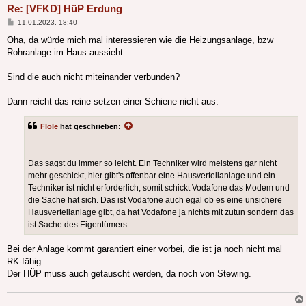
Re: [VFKD] HüP Erdung
Beitrag
11.01.2023, 18:40
Oha, da würde mich mal interessieren wie die Heizungsanlage, bzw
Rohranlage im Haus aussieht...
Sind die auch nicht miteinander verbunden?
Dann reicht das reine setzen einer Schiene nicht aus.
Flole
hat geschrieben:
Das sagst du immer so leicht. Ein Techniker wird meistens gar nicht
mehr geschickt, hier gibt's offenbar eine Hausverteilanlage und ein
Techniker ist nicht erforderlich, somit schickt Vodafone das Modem und
die Sache hat sich. Das ist Vodafone auch egal ob es eine unsichere
Hausverteilanlage gibt, da hat Vodafone ja nichts mit zutun sondern das
ist Sache des Eigentümers.
Bei der Anlage kommt garantiert einer vorbei, die ist ja noch nicht mal
RK-fähig.
Der HÜP muss auch getauscht werden, da noch von Stewing.