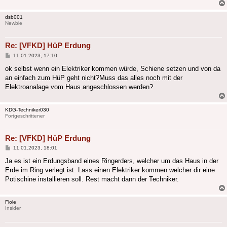
dsb001
Newbie
Re: [VFKD] HüP Erdung
Beitrag
11.01.2023, 17:10
ok selbst wenn ein Elektriker kommen würde, Schiene setzen und von da
an einfach zum HüP geht nicht?Muss das alles noch mit der
Elektroanalage vom Haus angeschlossen werden?
KDG-Techniker030
Fortgeschrittener
Re: [VFKD] HüP Erdung
Beitrag
11.01.2023, 18:01
Ja es ist ein Erdungsband eines Ringerders, welcher um das Haus in der
Erde im Ring verlegt ist. Lass einen Elektriker kommen welcher dir eine
Potischine installieren soll. Rest macht dann der Techniker.
Flole
Insider