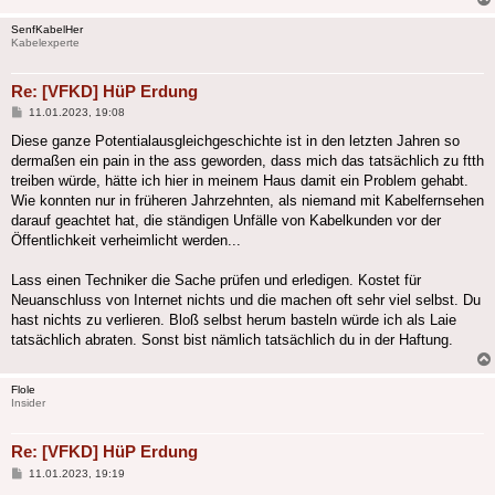
SenfKabelHer
Kabelexperte
Re: [VFKD] HüP Erdung
Beitrag
11.01.2023, 19:08
Diese ganze Potentialausgleichgeschichte ist in den letzten Jahren so
dermaßen ein pain in the ass geworden, dass mich das tatsächlich zu ftth
treiben würde, hätte ich hier in meinem Haus damit ein Problem gehabt.
Wie konnten nur in früheren Jahrzehnten, als niemand mit Kabelfernsehen
darauf geachtet hat, die ständigen Unfälle von Kabelkunden vor der
Öffentlichkeit verheimlicht werden...
Lass einen Techniker die Sache prüfen und erledigen. Kostet für
Neuanschluss von Internet nichts und die machen oft sehr viel selbst. Du
hast nichts zu verlieren. Bloß selbst herum basteln würde ich als Laie
tatsächlich abraten. Sonst bist nämlich tatsächlich du in der Haftung.
Flole
Insider
Re: [VFKD] HüP Erdung
Beitrag
11.01.2023, 19:19