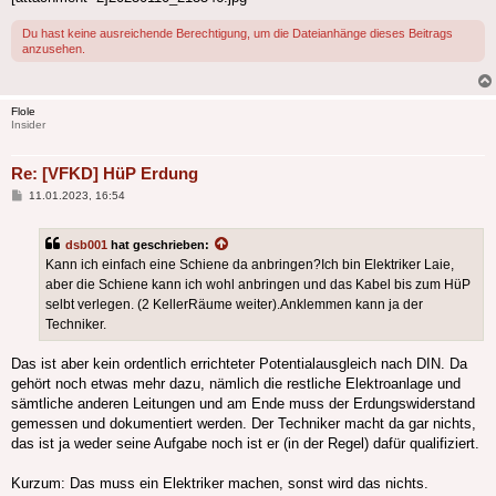
Du hast keine ausreichende Berechtigung, um die Dateianhänge dieses Beitrags
anzusehen.
Flole
Insider
Re: [VFKD] HüP Erdung
Beitrag
11.01.2023, 16:54
dsb001
hat geschrieben:
Kann ich einfach eine Schiene da anbringen?Ich bin Elektriker Laie,
aber die Schiene kann ich wohl anbringen und das Kabel bis zum HüP
selbt verlegen. (2 KellerRäume weiter).Anklemmen kann ja der
Techniker.
Das ist aber kein ordentlich errichteter Potentialausgleich nach DIN. Da
gehört noch etwas mehr dazu, nämlich die restliche Elektroanlage und
sämtliche anderen Leitungen und am Ende muss der Erdungswiderstand
gemessen und dokumentiert werden. Der Techniker macht da gar nichts,
das ist ja weder seine Aufgabe noch ist er (in der Regel) dafür qualifiziert.
Kurzum: Das muss ein Elektriker machen, sonst wird das nichts.