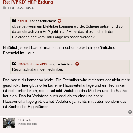
Re: [VFKD] HüP Erdung
Beitrag
11.01.2023, 18:34
dsb001
hat geschrieben:
ok selbst wenn ein Elektriker kommen würde, Schiene setzen und von
da an einfach zum HüP geht nicht?Muss das alles noch mit der
Elektroanalage vom Haus angeschlossen werden?
Natürlich, sonst bastelt man sich ja schon selbst ein gefährliches
Potenzial im Haus.
KDG-Techniker030
hat geschrieben:
Rest macht dann der Techniker.
Das sagst du immer so leicht. Ein Techniker wird meistens gar nicht mehr
geschickt, hier gibt's offenbar eine Hausverteilanlage und ein Techniker
ist nicht erforderlich, somit schickt Vodafone das Modem und die Sache
hat sich. Das ist Vodafone auch egal ob es eine unsichere
Hausverteilanlage gibt, da hat Vodafone ja nichts mit zutun sondern das
ist Sache des Eigentümers.
SBKmaik
Kabelexperte