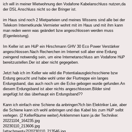
ich will in meiner Mietwohnung den Vodafone Kabelanschluss nutzen,da
der DSL Anschluss nicht so der Bringer ist.
im Haus sind noch 2 Mietparteien und meines Wissens sind alle bei der
Telekom Internetkunde.Vermieter wohnt mit im Haus und mit ihm kann
man reden wenn was geändert bzw angeschlossen werden muss
(Eigenleistung).
Im Keller ist am HüP ein Hirschmann GHV 30 Eco Power Verstärker
angeschlossen.Nach Recherchen im Internet soll aber eine Erdung
zwingend notwendig sein, um eine Internetanschluss am Vodafone HüP
bereitzustellen.Der ist aber nicht gegegeben.
Jetzt hab ich im Keller wie wild die Potentialausgleichsschiene bzw
Erdung gesucht und habe wohl unter der Flurtreppe ein langes
Erdungsband, das auch noch um die Ecke gebogen wurde gefunden.An
diesem Erdungsband ist aber nichts angeschlossen.Bilder sind
angefügt.Ist das überhaupt ein Erdungsband??
Kann ich einfach eine Schiene da anbringen?Ich bin Elektriker Laie, aber
die Schiene kann ich wohl anbringen und das Kabel bis zum HüP selbt
verlegen. (2 KellerRäume weiter).Anklemmen kann ja der Techniker.
20221104_164235.jpg
20230110_213606.jpg
[attachment=2]20230110_213546.jpg