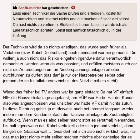
SenfKabelHer
hat geschrieben:
Lass einen Techniker die Sache prüfen und erledigen. Kostet für
Neuanschluss von Internet nichts und die machen oft sehr viel selbst.
Du hast nichts zu verlieren. Bloß selbst herum basteln würde ich als
Laie tatsächlich abraten. Sonst bist nämlich tatsächlich du in der
Haftung.
Der Techniker wird da so nichts erledigen, das wurde auch früher als
Vodafone (bzw. Kabel Deutschland) noch spendabel war nie gemacht. Die
wollen ja auch nicht das Risiko eingehen irgendwie dafür verantwortlich
gemacht zu werden wenn da was passiert, und erfüllen meistens auch gar
nicht die Anforderungen um an Niederspannungsanlagen arbeiten
durchführen zu dürfen (das darf ja nur der Netzbetreiber selbst oder
jemand der im Installateurverzeichnis des Netzbetreibers steht).
Wieso das früher bei TV anders war ist ganz einfach: Da hat VF einfach
NIE die Hausverteilanlage angefasst, am HÜP war Ende. Hat der Kunde
also was angeschlossen was unsicher war hatte VF damit nichts zutun.
In diese Richtung geht's ja mittlerweile auch bei Internet langsam wieder
indem man dem Kunden einfach die Hausverteilanlage als Zuständigkeit
aufdrückt. Wenn man es also selber macht stört es (erstmal) niemanden,
bis halt irgendwann das Kabel verkokelt oder sich jemand verletzt, dann
klingelt der Staatsanwalt.... Geändert hat sich also nicht wirklich was, nur
das man jetzt nichts mehr selber machen möchte aber derjenige der es