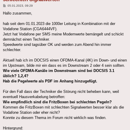
Beitrag
05.01.2023, 09:29
Hallo zusammen,
hab seit dem 01.01.2023 die 1000er Leitung in Kombination mit der
Vodafone Station (CGA6444VF).
Jetzt hat Vodafone per SMS meine Modemwerte bemängelt und schickt
demnächst einen Techniker.
Speedwerte sind tagsüber OK und werden zum Abend hin immer
schlechter.
Aktuell hab ich im DOCSIS einen OFDMA-Kanal (4K) im Down- und einen
im Upstream, bilde mir ein dass es im Downstream 2 oder 4 sein sollten.
Wie viele OFDMA-Kanäle im Downstream sind bei DOCSIS 3.1
üblich? 1,2,4?
Hab die Pegelwerte als PDF im Anhang hinzugefügt.
Für den Fall dass der Techniker die Störung nicht beheben kann, weil
eventuell Hausverkabelung betroffen:
Wie empfindlich sind die FritzBoxen bei schlechten Pegeln?
Kommen die FritzBoxen mit schlechten Signalwerten besser klar als die
Vodafone Station oder eher nicht?
Konnte zu diesem Thema im Forum nicht wirklich was finden.
Hintergrund: