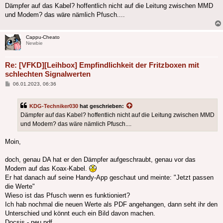
Dämpfer auf das Kabel? hoffentlich nicht auf die Leitung zwischen MMD
und Modem? das wäre nämlich Pfusch....
Cappu-Cheato
Newbie
Re: [VFKD][Leihbox] Empfindlichkeit der Fritzboxen mit
schlechten Signalwerten
Beitrag
06.01.2023, 06:36
KDG-Techniker030
hat geschrieben:
Dämpfer auf das Kabel? hoffentlich nicht auf die Leitung zwischen MMD
und Modem? das wäre nämlich Pfusch....
Moin,
doch, genau DA hat er den Dämpfer aufgeschraubt, genau vor das
Modem auf das Koax-Kabel.
Er hat danach auf seine Handy-App geschaut und meinte: "Jetzt passen
die Werte"
Wieso ist das Pfusch wenn es funktioniert?
Ich hab nochmal die neuen Werte als PDF angehangen, dann seht ihr den
Unterschied und könnt euch ein Bild davon machen.
Docsis - neu.pdf