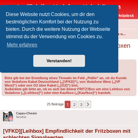
Inoffizielles Vodafone-Kabel-Forum
Diese Website nutzt Cookies, um dir den
Vodafone-Kabel-Helpdesk
bestmöglichen Komfort bei der Nutzung zu
FAQ
bieten. Durch die weitere Nutzung der Webseite
Foren-Übersicht
Internet und Telefon über Kabel
Technik (WLAN-Router, Kabelmodems, Verkabelung...)
FRITZ!Box und weitere Produkte von FRITZ! (ehem. AVM)
stimmst du der Verwendung von Cookies zu.
[VFKD][Leihbox] Empfindlichkeit der Fritzboxen
Mehr erfahren
mit schlechten Signalwerten
Verstanden!
Forumsregeln
Forenregeln
Bitte gib bei der Erstellung eines Threads im Feld „Präfix“ an, ob du Kunde
von Vodafone Kabel Deutschland („[VFKD]“), von Vodafone West („[VF
West]“) oder von O2 über Kabel („[O2]“) bist.
Außerdem gib bitte an, ob es sich bei deiner FRITZ!Box um eine Leihbox von
Vodafone („[Leihbox]“) oder eine Kaufbox („[Kaufbox]“) handelt.
1
2
3
Nächste
25 Beiträge
Cappu-Cheato
Newbie
[VFKD][Leihbox] Empfindlichkeit der Fritzboxen mit
schlechten Signalwerten