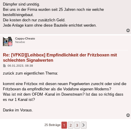
Dämpfer sind unnötig.
Bei uns in der Firma wurden seit 25 Jahren noch nie welche
bestellt/eingebaut.
Die kosten doch nur zusätzlich Geld.
Jede Anlage kann ohne diese Bauteile errichtet werden.
Cappu-Cheato
Newbie
Re: [VFKD][Leihbox] Empfindlichkeit der Fritzboxen mit
schlechten Signalwerten
Beitrag
06.01.2023, 08:38
zurück zum eigentlichen Thema:
kommt eine Fritzbox mit diesen neuen Pegelwerten zurecht oder sind die
Fritzboxen da empfindlicher als die Vodafone eigenen Modems?
Was ist mit dem OFDM -Kanal im Downstream? Ist das so richtig dass
es nur 1 Kanal ist?
Danke im Voraus.
1
2
3
Nächste
25 Beiträge