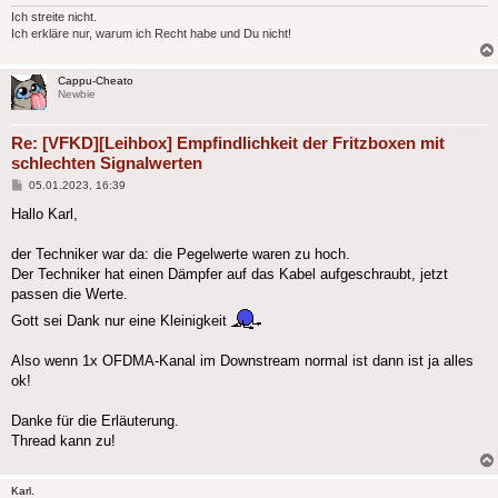
Ich streite nicht.
Ich erkläre nur, warum ich Recht habe und Du nicht!
Cappu-Cheato
Newbie
Re: [VFKD][Leihbox] Empfindlichkeit der Fritzboxen mit
schlechten Signalwerten
Beitrag
05.01.2023, 16:39
Hallo Karl,
der Techniker war da: die Pegelwerte waren zu hoch.
Der Techniker hat einen Dämpfer auf das Kabel aufgeschraubt, jetzt
passen die Werte.
Gott sei Dank nur eine Kleinigkeit
Also wenn 1x OFDMA-Kanal im Downstream normal ist dann ist ja alles
ok!
Danke für die Erläuterung.
Thread kann zu!
Karl.