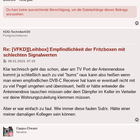
Du hast keine ausreichende Berechtigung, um die Dateianhänge dieses Beitrags
anzusehen.
KDG-Techniker030
Fortgeschrittener
Re: [VFKD][Leihbox] Empfindlichkeit der Fritzboxen mit
schlechten Signalwerten
Beitrag
06.01.2023, 07:15
Klar technisch geht das schon, aber am TV Port der Antennendose
kommt ja schließlich auch zu viel "bums" raus kann also heißen wenn
man einen empfindlichen DVB-C Receiver hat kann er eventuell nicht mit
zu viel Pegel umgehen und übersteuert, heißt er hätte entweder die
Antennendose tauschen müssen oder dem Dämpfer im Keller im Verteiler
vor deine Wohnungszuleitung klemmen müssen.
Aber er war einfach zu faul. Wie immer diese faulen Sub's. Hätte einer
meiner damaligen Kollegen sein können.
Cappu-Cheato
Newbie