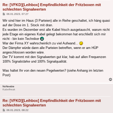
Re: [VFKD][Leihbox] Empfindlichkeit der Fritzboxen mit
schlechten Signalwerten
Beitrag
06.01.2023, 07:27
Wir sind hier im Haus (3 Parteien) alle in Reihe geschaltet, ich häng quasi
auf der Dose im 1. Stock mit dran.
Es wurden im Dezember erst alle Kabel frisch ausgetauscht, warum nicht
jede Etage ein eigenes Kabel gelegt bekommen hat erschließt sich mir
nicht - bin kein Techniker
War der Firma XY wahrscheinlich zu viel Aufwand...
Der Dämpfer würde dann alle Parteien betreffen, wenn er am HÜP
angeschlossen worden wäre.
Der TV kommt mit den Signalwerten gut klar, hab auf allen Frequenzen
100% Signalstärke und 100% Signalqualität.
Was haltet Ihr von den neuen Pegelwerten? (siehe Anhang im letzten
Post)
NoNewbie
Kabelfreak
Re: [VFKD][Leihbox] Empfindlichkeit der Fritzboxen mit
schlechten Signalwerten
Beitrag
06.01.2023, 08:22