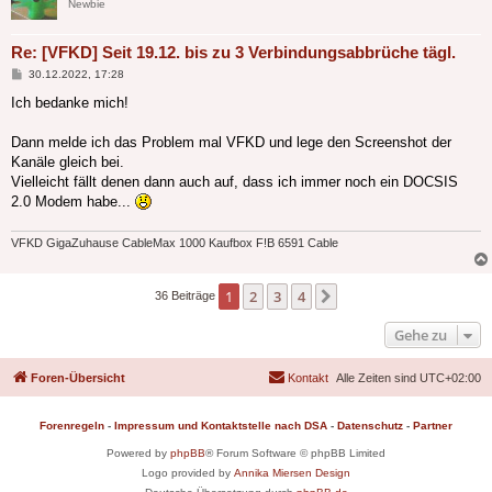
Newbie
Re: [VFKD] Seit 19.12. bis zu 3 Verbindungsabbrüche tägl.
Beitrag
30.12.2022, 17:28
Ich bedanke mich!
Dann melde ich das Problem mal VFKD und lege den Screenshot der
Kanäle gleich bei.
Vielleicht fällt denen dann auch auf, dass ich immer noch ein DOCSIS
2.0 Modem habe...
VFKD GigaZuhause CableMax 1000 Kaufbox F!B 6591 Cable
1
2
3
4
Nächste
36 Beiträge
Gehe zu
Foren-Übersicht
Kontakt
Alle Zeiten sind
UTC+02:00
Forenregeln
-
Impressum und Kontaktstelle nach DSA
-
Datenschutz
-
Partner
Powered by
phpBB
® Forum Software © phpBB Limited
Logo provided by
Annika Miersen Design