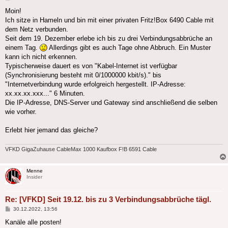
Moin!
Ich sitze in Hameln und bin mit einer privaten Fritz!Box 6490 Cable mit
dem Netz verbunden.
Seit dem 19. Dezember erlebe ich bis zu drei Verbindungsabbrüche an
einem Tag.
Allerdings gibt es auch Tage ohne Abbruch. Ein Muster
kann ich nicht erkennen.
Typischerweise dauert es von "Kabel-Internet ist verfügbar
(Synchronisierung besteht mit 0/1000000 kbit/s)." bis
"Internetverbindung wurde erfolgreich hergestellt. IP-Adresse:
xx.xx.xx.xxx..." 6 Minuten.
Die IP-Adresse, DNS-Server und Gateway sind anschließend die selben
wie vorher.
Erlebt hier jemand das gleiche?
VFKD GigaZuhause CableMax 1000 Kaufbox F!B 6591 Cable
Menne
Insider
Re: [VFKD] Seit 19.12. bis zu 3 Verbindungsabbrüche tägl.
Beitrag
30.12.2022, 13:56
Kanäle alle posten!