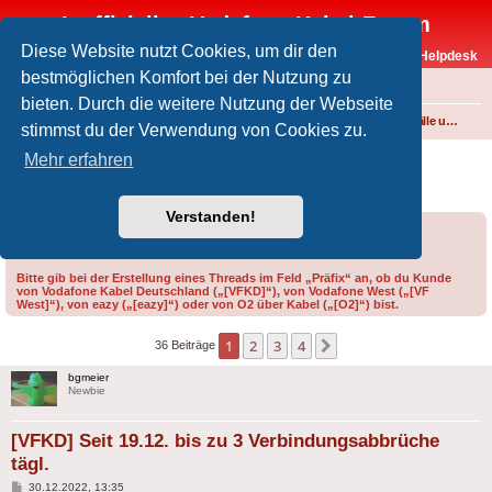
Inoffizielles Vodafone-Kabel-Forum
Diese Website nutzt Cookies, um dir den
Vodafone-Kabel-Helpdesk
bestmöglichen Komfort bei der Nutzung zu
FAQ
bieten. Durch die weitere Nutzung der Webseite
Foren-Übersicht
Internet und Telefon über Kabel
Störungen, Ausfälle und Speedprobleme
stimmst du der Verwendung von Cookies zu.
[VFKD] Seit 19.12. bis zu 3
Mehr erfahren
Verbindungsabbrüche tägl.
Verstanden!
Forumsregeln
Forenregeln
Bitte gib bei der Erstellung eines Threads im Feld „Präfix“ an, ob du Kunde
von Vodafone Kabel Deutschland („[VFKD]“), von Vodafone West („[VF
West]“), von eazy („[eazy]“) oder von O2 über Kabel („[O2]“) bist.
1
2
3
4
Nächste
36 Beiträge
bgmeier
Newbie
[VFKD] Seit 19.12. bis zu 3 Verbindungsabbrüche
tägl.
Beitrag
30.12.2022, 13:35