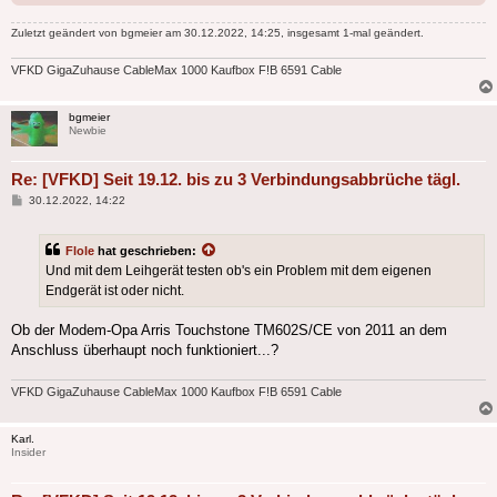
Zuletzt geändert von
bgmeier
am 30.12.2022, 14:25, insgesamt 1-mal geändert.
VFKD GigaZuhause CableMax 1000 Kaufbox F!B 6591 Cable
bgmeier
Newbie
Re: [VFKD] Seit 19.12. bis zu 3 Verbindungsabbrüche tägl.
Beitrag
30.12.2022, 14:22
Flole
hat geschrieben:
Und mit dem Leihgerät testen ob's ein Problem mit dem eigenen
Endgerät ist oder nicht.
Ob der Modem-Opa Arris Touchstone TM602S/CE von 2011 an dem
Anschluss überhaupt noch funktioniert...?
VFKD GigaZuhause CableMax 1000 Kaufbox F!B 6591 Cable
Karl.
Insider