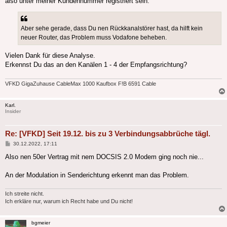
also unter meiner Kundennummer registriert sein.
Aber sehe gerade, dass Du nen Rückkanalstörer hast, da hilft kein
neuer Router, das Problem muss Vodafone beheben.
Vielen Dank für diese Analyse.
Erkennst Du das an den Kanälen 1 - 4 der Empfangsrichtung?
VFKD GigaZuhause CableMax 1000 Kaufbox F!B 6591 Cable
Karl.
Insider
Re: [VFKD] Seit 19.12. bis zu 3 Verbindungsabbrüche tägl.
Beitrag
30.12.2022, 17:11
Also nen 50er Vertrag mit nem DOCSIS 2.0 Modem ging noch nie...
An der Modulation in Senderichtung erkennt man das Problem.
Ich streite nicht.
Ich erkläre nur, warum ich Recht habe und Du nicht!
bgmeier