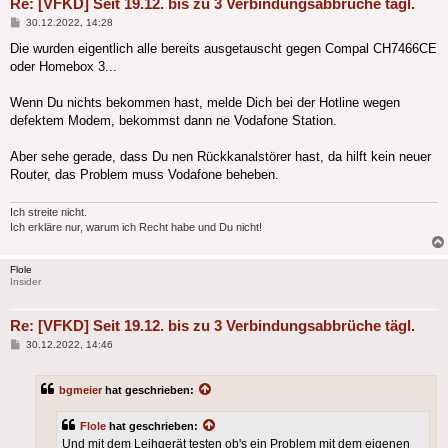
Re: [VFKD] Seit 19.12. bis zu 3 Verbindungsabbrüche tägl.
Beitrag
30.12.2022, 14:28
Die wurden eigentlich alle bereits ausgetauscht gegen Compal CH7466CE
oder Homebox 3...
Wenn Du nichts bekommen hast, melde Dich bei der Hotline wegen
defektem Modem, bekommst dann ne Vodafone Station.
Aber sehe gerade, dass Du nen Rückkanalstörer hast, da hilft kein neuer
Router, das Problem muss Vodafone beheben.
Ich streite nicht.
Ich erkläre nur, warum ich Recht habe und Du nicht!
Flole
Insider
Re: [VFKD] Seit 19.12. bis zu 3 Verbindungsabbrüche tägl.
Beitrag
30.12.2022, 14:46
bgmeier
hat geschrieben:
Flole
hat geschrieben:
Und mit dem Leihgerät testen ob's ein Problem mit dem eigenen