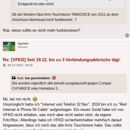
Endgerät ist oder nicht.
Ob der Modem-Opa Arris Touchstone TM602S/CE von 2011 an dem
Anschluss überhaupt noch funktioniert...?
Klar, wieso sollte es nicht mehr funktionieren?
bgmeier
Newbie
Re: [VFKD] Seit 19.12. bis zu 3 Verbindungsabbrüche tägl.
Beitrag
30.12.2022, 16:02
Karl.
hat geschrieben:
Die wurden eigentlich alle bereits ausgetauscht gegen Compal
CH7466CE oder Homebox 3...
Nö, bei mir nicht.
Ursprünglich hatte ich "Internet und Telefon 32 flex". 2019 bin ich zu "Red
Internet & Phone 50 Cable" aufgestiegen. Ein neues Gerät habe ich von
VFKD nicht erhalten, was mich aber nicht weiter stört, da eigene
Fritz!Box. Allerdings habe ich VFKD sicherheitshalber mehrfach darauf
hingewiesen, dass ich noch das alte Arris Touchstone habe. Das sollte