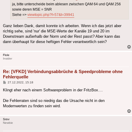
ja, bitte unterscheide beim ablesen zwischen QAM 64 und QAM 256
sowie deren MSE = SNR
Siehe =>
viewtopic.php?f=57&t=39941
Ganz lieben Dank, damit konnte ich arbeiten. Wenn ich das jetzt aber
richtig sehe, sind 'nur' die MSE-Werte der Kanäle 19 und 20 im
Downstream außerhalb der Norm und der Rest passt? Aber kann das
dann überhaupt für diese heftigen Fehler verantwortlich sein?
Flole
Insider
Re: [VFKD] Verbindungsabbrüche & Speedprobleme ohne
Fehlerquelle
Beitrag
27.12.2022, 15:18
Klingt eher nach einem Softwareproblem in der FritzBox....
Die Fehlerraten sind so niedrig das die Ursache nicht in den
Modemwerten zu finden sein wird.
Srtnr
Newbie