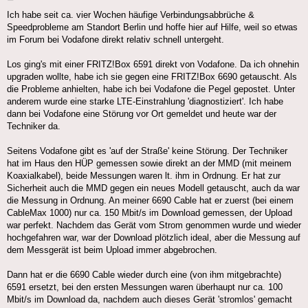
Ich habe seit ca. vier Wochen häufige Verbindungsabbrüche &
Speedprobleme am Standort Berlin und hoffe hier auf Hilfe, weil so etwas
im Forum bei Vodafone direkt relativ schnell untergeht.
Los ging's mit einer FRITZ!Box 6591 direkt von Vodafone. Da ich ohnehin
upgraden wollte, habe ich sie gegen eine FRITZ!Box 6690 getauscht. Als
die Probleme anhielten, habe ich bei Vodafone die Pegel gepostet. Unter
anderem wurde eine starke LTE-Einstrahlung 'diagnostiziert'. Ich habe
dann bei Vodafone eine Störung vor Ort gemeldet und heute war der
Techniker da.
Seitens Vodafone gibt es 'auf der Straße' keine Störung. Der Techniker
hat im Haus den HÜP gemessen sowie direkt an der MMD (mit meinem
Koaxialkabel), beide Messungen waren lt. ihm in Ordnung. Er hat zur
Sicherheit auch die MMD gegen ein neues Modell getauscht, auch da war
die Messung in Ordnung. An meiner 6690 Cable hat er zuerst (bei einem
CableMax 1000) nur ca. 150 Mbit/s im Download gemessen, der Upload
war perfekt. Nachdem das Gerät vom Strom genommen wurde und wieder
hochgefahren war, war der Download plötzlich ideal, aber die Messung auf
dem Messgerät ist beim Upload immer abgebrochen.
Dann hat er die 6690 Cable wieder durch eine (von ihm mitgebrachte)
6591 ersetzt, bei den ersten Messungen waren überhaupt nur ca. 100
Mbit/s im Download da, nachdem auch dieses Gerät 'stromlos' gemacht