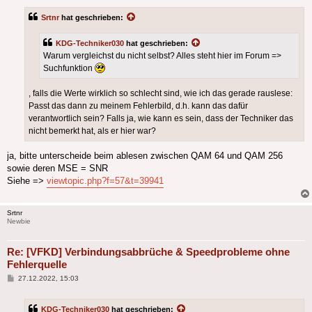
Srtnr
hat geschrieben:
KDG-Techniker030
hat geschrieben:
Warum vergleichst du nicht selbst? Alles steht hier im Forum =>
Suchfunktion
, falls die Werte wirklich so schlecht sind, wie ich das gerade rauslese:
Passt das dann zu meinem Fehlerbild, d.h. kann das dafür
verantwortlich sein? Falls ja, wie kann es sein, dass der Techniker das
nicht bemerkt hat, als er hier war?
ja, bitte unterscheide beim ablesen zwischen QAM 64 und QAM 256
sowie deren MSE = SNR
Siehe =>
viewtopic.php?f=57&t=39941
Srtnr
Newbie
Re: [VFKD] Verbindungsabbrüche & Speedprobleme ohne
Fehlerquelle
Beitrag
27.12.2022, 15:03
KDG-Techniker030
hat geschrieben: