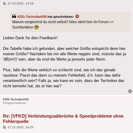
Beitrag
27.12.2022, 14:19
KDG-Techniker030
hat geschrieben:
Warum vergleichst du nicht selbst? Alles steht hier im Forum =>
Suchfunktion
Lieben Dank für dein Feedback!
Die Tabelle habe ich gefunden, aber welcher Größe entspricht denn hier
meiner Größe? Nachdem bei mir alle Werte negativ sind, müsste das ja
'dB(mV)' sein, aber da sind die Werte ja jenseits jeder Norm.
Plus, falls die Werte wirklich so schlecht sind, wie ich das gerade
rauslese: Passt das dann zu meinem Fehlerbild, d.h. kann das dafür
verantwortlich sein? Falls ja, wie kann es sein, dass der Techniker das
nicht bemerkt hat, als er hier war?
KDG-Techniker030
Fortgeschrittener
Re: [VFKD] Verbindungsabbrüche & Speedprobleme ohne
Fehlerquelle
Beitrag
27.12.2022, 14:25