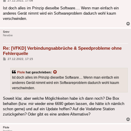
Beitrag
27.12.2022, 17:08
Ist doch alles im Prinzip dieselbe Software.... Wenn man einfach ein
anderes Gerät nimmt wird ein Softwareproblem dadurch wohl kaum
verschwinden.
Srtnr
Newbie
Re: [VFKD] Verbindungsabbrüche & Speedprobleme ohne
Fehlerquelle
Beitrag
27.12.2022, 17:15
Flole
hat geschrieben:
Ist doch alles im Prinzip dieselbe Software.... Wenn man einfach ein
anderes Gerät nimmt wird ein Softwareproblem dadurch wohl kaum
verschwinden.
Soweit klar, aber welche Möglichkeiten habe ich dann noch? Die Box
behalten (bzw. mir wieder eine 6690 geben lassen, die hätte ich nämlich
schon gerne) und auf ein Update hoffen? Auf die Vodafone Station
zurückgehen? Oder gibt es eine andere Alternative?
Flole
Insider