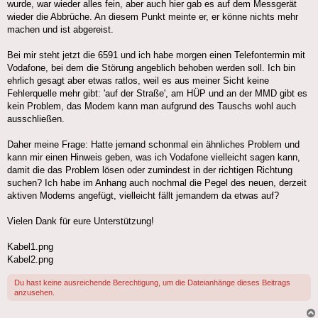
wurde, war wieder alles fein, aber auch hier gab es auf dem Messgerät
wieder die Abbrüche. An diesem Punkt meinte er, er könne nichts mehr
machen und ist abgereist.
Bei mir steht jetzt die 6591 und ich habe morgen einen Telefontermin mit
Vodafone, bei dem die Störung angeblich behoben werden soll. Ich bin
ehrlich gesagt aber etwas ratlos, weil es aus meiner Sicht keine
Fehlerquelle mehr gibt: 'auf der Straße', am HÜP und an der MMD gibt es
kein Problem, das Modem kann man aufgrund des Tauschs wohl auch
ausschließen.
Daher meine Frage: Hatte jemand schonmal ein ähnliches Problem und
kann mir einen Hinweis geben, was ich Vodafone vielleicht sagen kann,
damit die das Problem lösen oder zumindest in der richtigen Richtung
suchen? Ich habe im Anhang auch nochmal die Pegel des neuen, derzeit
aktiven Modems angefügt, vielleicht fällt jemandem da etwas auf?
Vielen Dank für eure Unterstützung!
Kabel1.png
Kabel2.png
Du hast keine ausreichende Berechtigung, um die Dateianhänge dieses Beitrags
anzusehen.