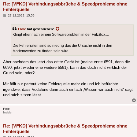
Re: [VFKD] Verbindungsabbrüche & Speedprobleme ohne
Fehlerquelle
Beitrag
27.12.2022, 15:59
Flole
hat geschrieben:
Klingt eher nach einem Softwareproblem in der FritzBox....
Die Fehlerraten sind so niedrig das die Ursache nicht in den
Modemwerten zu finden sein wird.
Aber nachdem das jetzt das dritte Gerät ist (meine erste 6591, dann die
6690, jetzt wieder eine weitere 6591), kann das doch nicht wirklich der
Grund sein, oder?
Mir fällt nur partout keine Fehlerquelle mehr ein und ich befürchte
irgendwie, dass Vodafone dann auch einfach ‚Wissen wir auch nicht‘ sagt
und mich sitzen lässt.
Flole
Insider
Re: [VFKD] Verbindungsabbrüche & Speedprobleme ohne
Fehlerquelle