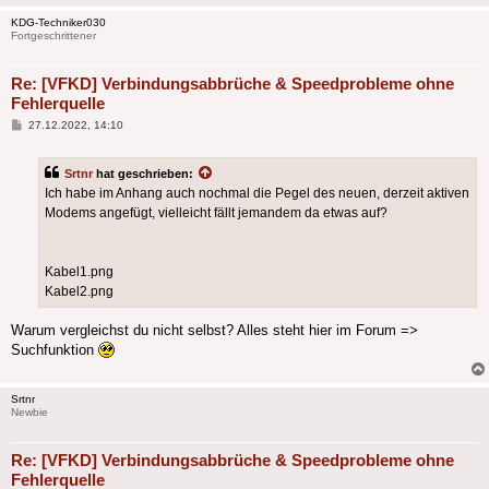
KDG-Techniker030
Fortgeschrittener
Re: [VFKD] Verbindungsabbrüche & Speedprobleme ohne
Fehlerquelle
Beitrag
27.12.2022, 14:10
Srtnr
hat geschrieben:
Ich habe im Anhang auch nochmal die Pegel des neuen, derzeit aktiven
Modems angefügt, vielleicht fällt jemandem da etwas auf?
Kabel1.png
Kabel2.png
Warum vergleichst du nicht selbst? Alles steht hier im Forum =>
Suchfunktion
Srtnr
Newbie
Re: [VFKD] Verbindungsabbrüche & Speedprobleme ohne
Fehlerquelle