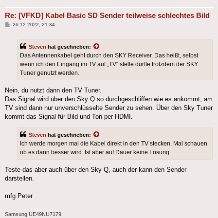
Re: [VFKD] Kabel Basic SD Sender teilweise schlechtes Bild
Beitrag
26.12.2022, 21:34
Steven
hat geschrieben:
Das Antennenkabel geht durch den SKY Receiver. Das heißt, selbst
wenn ich den Eingang im TV auf „TV“ stelle dürfte trotzdem der SKY
Tuner genutzt werden.
Nein, du nutzt dann den TV Tuner.
Das Signal wird über den Sky Q so durchgeschliffen wie es ankommt, am
TV sind dann nur unverschlüsselte Sender zu sehen. Über den Sky Tuner
kommt das Signal für Bild und Ton per HDMI.
Steven
hat geschrieben:
Ich werde morgen mal die Kabel direkt in den TV stecken. Mal schauen
ob es dann besser wird. Ist aber auf Dauer keine Lösung.
Teste das aber auch über den Sky Q, auch der kann den Sender
darstellen.
mfg Peter
Samsung UE49NU7179