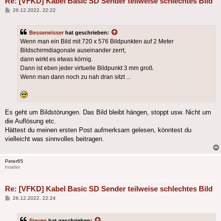
Re: [VFKD] Kabel Basic SD Sender teilweise schlechtes Bild
Beitrag
26.12.2022, 22:22
Besserwisser
hat geschrieben:
Wenn man ein Bild mit 720 x 576 Bildpunkten auf 2 Meter
Bildschirmdiagonale auseinander zerrt,
dann wirkt es etwas körnig.
Dann ist eben jeder virtuelle Bildpunkt 3 mm groß.
Wenn man dann noch zu nah dran sitzt ...
Es geht um Bildstörungen. Das Bild bleibt hängen, stoppt usw. Nicht um
die Auflösung etc.
Hättest du meinen ersten Post aufmerksam gelesen, könntest du
vielleicht was sinnvolles beitragen.
Peter65
Insider
Re: [VFKD] Kabel Basic SD Sender teilweise schlechtes Bild
Beitrag
26.12.2022, 22:24
Steven
hat geschrieben: