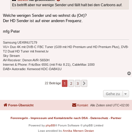
Es betrifft aber nur wenige Sender und fällt halt bei den Cartoons auf.
Welche wenigen Sender und wo wohnst du (Ort)?
Der HD Sender ist auf einer anderen Frequenz.
mfg Peter
Samsung UE49NU7179
VU+ Duo 4K mit DVB-C FBC Tuner (G09 mit HD Premium und HD Premium Plus), DVB-
T2 Dual HD Tuner mit freenet.tv
Sky Stream
AV-Receiver: Denon AVR-S650H
Internet & Phone: FritzBox 6591 (mit Fritz 8.21), CableMax 1000
DAB+ Autoradio: Kenwood KDC-DAB41U
1
2
3
Nächste
22 Beiträge
Gehe zu
Foren-Übersicht
Kontakt
Alle Zeiten sind
UTC+02:00
Forenregeln
-
Impressum und Kontaktstelle nach DSA
-
Datenschutz
-
Partner
Powered by
phpBB
® Forum Software © phpBB Limited
Logo provided by
Annika Miersen Design