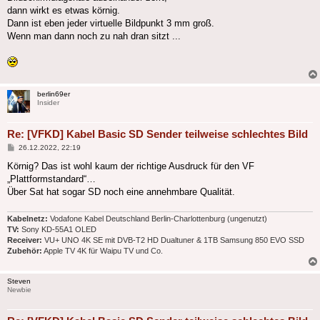
dann wirkt es etwas körnig.
Dann ist eben jeder virtuelle Bildpunkt 3 mm groß.
Wenn man dann noch zu nah dran sitzt ...
berlin69er
Insider
Re: [VFKD] Kabel Basic SD Sender teilweise schlechtes Bild
Beitrag
26.12.2022, 22:19
Körnig? Das ist wohl kaum der richtige Ausdruck für den VF
„Plattformstandard“…
Über Sat hat sogar SD noch eine annehmbare Qualität.
Kabelnetz:
Vodafone Kabel Deutschland Berlin-Charlottenburg (ungenutzt)
TV:
Sony KD-55A1 OLED
Receiver:
VU+ UNO 4K SE mit DVB-T2 HD Dualtuner & 1TB Samsung 850 EVO SSD
Zubehör:
Apple TV 4K für Waipu TV und Co.
Steven
Newbie