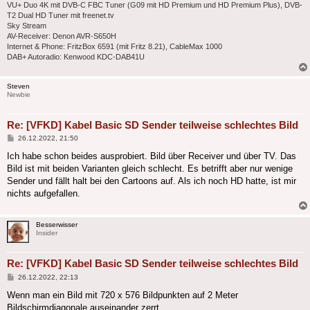
VU+ Duo 4K mit DVB-C FBC Tuner (G09 mit HD Premium und HD Premium Plus), DVB-
T2 Dual HD Tuner mit freenet.tv
Sky Stream
AV-Receiver: Denon AVR-S650H
Internet & Phone: FritzBox 6591 (mit Fritz 8.21), CableMax 1000
DAB+ Autoradio: Kenwood KDC-DAB41U
Steven
Newbie
Re: [VFKD] Kabel Basic SD Sender teilweise schlechtes Bild
Beitrag
26.12.2022, 21:50
Ich habe schon beides ausprobiert. Bild über Receiver und über TV. Das
Bild ist mit beiden Varianten gleich schlecht. Es betrifft aber nur wenige
Sender und fällt halt bei den Cartoons auf. Als ich noch HD hatte, ist mir
nichts aufgefallen.
Besserwisser
Insider
Re: [VFKD] Kabel Basic SD Sender teilweise schlechtes Bild
Beitrag
26.12.2022, 22:13
Wenn man ein Bild mit 720 x 576 Bildpunkten auf 2 Meter
Bildschirmdiagonale auseinander zerrt,