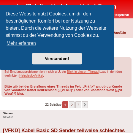
Inoffizielles Vodafone-Kabel-Forum
Diese Website nutzt Cookies, um dir den
Vodafone-Kabel-Helpdesk
bestmöglichen Komfort bei der Nutzung zu
FAQ
bieten. Durch die weitere Nutzung der Webseite
Foren-Übersicht
Fernsehen und Radio über Kabel
Störungen und Ausfälle
stimmst du der Verwendung von Cookies zu.
[VFKD] Kabel Basic SD Sender teilweise
Mehr erfahren
schlechtes Bild
Verstanden!
Forumsregeln
Forenregeln
Bei Empfangsproblemen lohnt sich u.U. ein
Blick in diesen Thread
bzw. in den dort
verlinkten
Helpdesk-Artikel
.
Bitte gib bei der Erstellung eines Threads im Feld „Präfix“ an, ob du Kunde
von Vodafone Kabel Deutschland („[VFKD]“) oder von Vodafone West („[VF
West]“) bist.
1
2
3
Nächste
22 Beiträge
Steven
Newbie
[VFKD] Kabel Basic SD Sender teilweise schlechtes