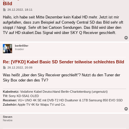
Bild
Beitrag
26.12.2022, 18:11
Hallo, ich habe seit Mitte Dezember kein Kabel HD mehr. Jetzt ist mir
aufgefallen, dass zum Beispiel auf Comedy Central SD das Bild sehr oft
stoppt / hängt. Sehr oft bei Cartoon Sendungen. Das Bild wird über den
TV auf HD skaliert.Das Signal wird über SKY Q Receiver geschleift.
berlin69er
Insider
Re: [VFKD] Kabel Basic SD Sender teilweise schlechtes Bild
Beitrag
26.12.2022, 20:06
Was heißt „über den Sky Receiver geschleift“? Nutzt du den Tuner der
Sky Box oder den des TV?
Kabelnetz:
Vodafone Kabel Deutschland Berlin-Charlottenburg (ungenutzt)
TV:
Sony KD-55A1 OLED
Receiver:
VU+ UNO 4K SE mit DVB-T2 HD Dualtuner & 1TB Samsung 850 EVO SSD
Zubehör:
Apple TV 4K für Waipu TV und Co.
Steven
Newbie