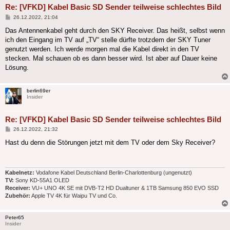
Re: [VFKD] Kabel Basic SD Sender teilweise schlechtes Bild
Beitrag
26.12.2022, 21:04
Das Antennenkabel geht durch den SKY Receiver. Das heißt, selbst wenn
ich den Eingang im TV auf „TV“ stelle dürfte trotzdem der SKY Tuner
genutzt werden. Ich werde morgen mal die Kabel direkt in den TV
stecken. Mal schauen ob es dann besser wird. Ist aber auf Dauer keine
Lösung.
berlin69er
Insider
Re: [VFKD] Kabel Basic SD Sender teilweise schlechtes Bild
Beitrag
26.12.2022, 21:32
Hast du denn die Störungen jetzt mit dem TV oder dem Sky Receiver?
Kabelnetz:
Vodafone Kabel Deutschland Berlin-Charlottenburg (ungenutzt)
TV:
Sony KD-55A1 OLED
Receiver:
VU+ UNO 4K SE mit DVB-T2 HD Dualtuner & 1TB Samsung 850 EVO SSD
Zubehör:
Apple TV 4K für Waipu TV und Co.
Peter65
Insider