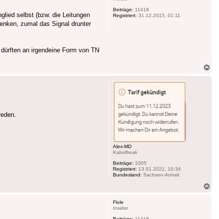
Beiträge:
11418
lied selbst (bzw. die Leitungen
Registriert:
31.12.2015, 01:11
denken, zumal das Signal drunter
d dürften an irgendeine Form von TN
Na
ob
reden.
Alex-MD
Kabelfreak
Beiträge:
1005
Registriert:
13.01.2021, 10:34
Bundesland:
Sachsen-Anhalt
Na
ob
Flole
Insider
Beiträge:
11418