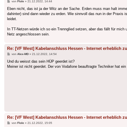
Beitrag
von
Flole
»
21.12.2022, 14:44
Eben nicht, das ist ja der Witz an der Sache. Erden muss man halt imme
dahinter) sind dann wieder zu erden. Wie sinnvoll das nun in der Praxi
leidet.
In TT-Netzen würde ich so ein Trennglied setzen, aber das fällt für mic
Netz angeschlossen sein.
Re: [VF West] Kabelanschluss Hessen - Internet erheblich zu
Beitrag
von
Alex-MD
»
21.12.2022, 14:54
Und du weisst das sein HÜP geerdet ist?
Meiner ist nicht geerdet. Der von Vodafone beauftragte Techniker hat ein
Re: [VF West] Kabelanschluss Hessen - Internet erheblich zu
Beitrag
von
Flole
»
21.12.2022, 15:05