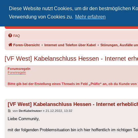
Diese Website nutzt Cookies, um dir den bestmöglichen Kom
Inoff
Verwendung von Cookies zu.
Mehr erfahren
Der Treffp
FAQ
Foren-Übersicht
Internet und Telefon über Kabel
Störungen, Ausfälle 
[VF West] Kabelanschluss Hessen - Internet erhe
Forumsregeln
Forenregeln
Bitte gib bei der Erstellung eines Threads im Feld „Präfix“ an, ob du Kunde vo
[VF West] Kabelanschluss Hessen - Internet erheblic
Beitrag
von
DerKabelnutzer
»
21.12.2022, 13:32
Liebe Community,
mit der folgenden Problemsituation bin ich hier hoffentlich im richtigen Te