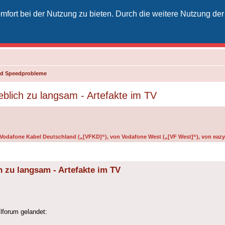
fort bei der Nutzung zu bieten. Durch die weitere Nutzung der
izielles Vodafone-Kabel-Forum
unkt für Kabelkunden von Vodafone - von Kunden für Kunden
und Speedprobleme
blich zu langsam - Artefakte im TV
n Vodafone Kabel Deutschland („[VFKD]“), von Vodafone West („[VF West]“), von eazy 
h zu langsam - Artefakte im TV
ilforum gelandet: