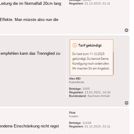
Leitung die im Normalfall 20cm lang
Registriert:
31.12.2015, 01:11
 Effekte. Man müsste also nun die
Na
ob
n empfehlen kann das Trennglied zu
Alex-MD
Kabelfreak
Beiträge:
1005
Registriert:
13.01.2021, 10:34
Bundesland:
Sachsen-Anhalt
Na
ob
Flole
Insider
Beiträge:
11418
gendeine Einschränkung nicht regst
Registriert:
31.12.2015, 01:11