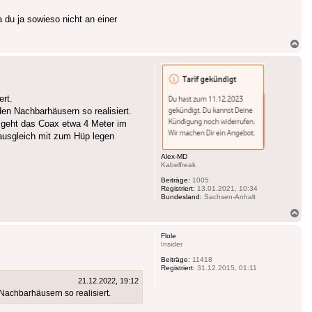
 du ja sowieso nicht an einer
Na
ob
ert.
en Nachbarhäusern so realisiert.
 geht das Coax etwa 4 Meter im
alausgleich mit zum Hüp legen
Alex-MD
Kabelfreak
Beiträge:
1005
Registriert:
13.01.2021, 10:34
Bundesland:
Sachsen-Anhalt
Na
ob
Flole
Insider
Beiträge:
11418
Registriert:
31.12.2015, 01:11
21.12.2022, 19:12
achbarhäusern so realisiert.