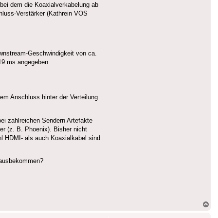
 bei dem die Koaxialverkabelung ab
hluss-Verstärker (Kathrein VOS
ownstream-Geschwindigkeit von ca.
d 19 ms angegeben.
nem Anschluss hinter der Verteilung
ei zahlreichen Sendern Artefakte
r (z. B. Phoenix). Bisher nicht
l HDMI- als auch Koaxialkabel sind
erausbekommen?
Na
ob