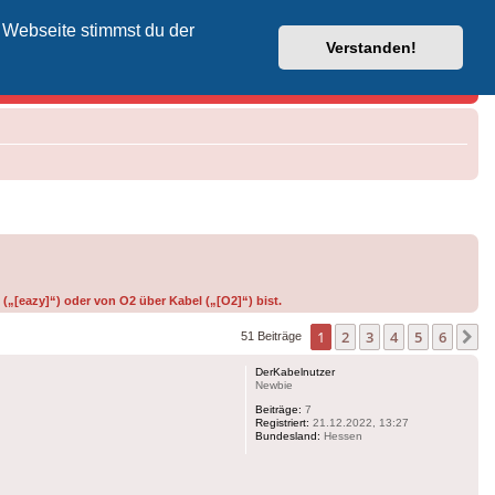
 Webseite stimmst du der
Vodafone-Kabel-Helpdesk
Verstanden!
(„[eazy]“) oder von O2 über Kabel („[O2]“) bist.
1
2
3
4
5
6
N
51 Beiträge
DerKabelnutzer
Newbie
Beiträge:
7
Registriert:
21.12.2022, 13:27
Bundesland:
Hessen