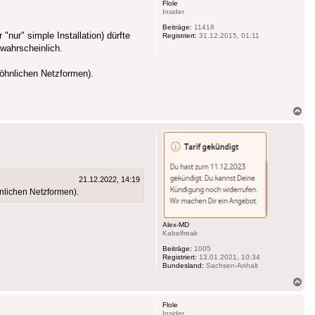
Flole
Insider
Beiträge:
11418
"nur" simple Installation) dürfte
Registriert:
31.12.2015, 01:11
 wahrscheinlich.
wöhnlichen Netzformen).
Na
ob
21.12.2022, 14:19
nlichen Netzformen).
Alex-MD
Kabelfreak
Beiträge:
1005
Registriert:
13.01.2021, 10:34
Bundesland:
Sachsen-Anhalt
Na
ob
Flole
Insider