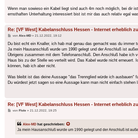
Wenn man sowieso ein Kabel liegt sind auch 4m noch möglich, bei dir ist
ernsthaften Unterhaltung interessiert bist ist mir das auch relativ egal was 
Re: [VF West] Kabelanschluss Hessen - Internet erheblich zu
Beitrag
von
Alex-MD
»
21.12.2022, 19:12
Du bist echt ein Knaller, ich hab mal genau das gemacht was du immer tu
Ja mein Hausanschluß wurde um 1990 gelegt und der Anschluß ist außen 
Übrigens zusammen mit dem Telefonanschluß. Den Anschluß habe ich vo
Haus bis zu der Stelle wo verteilt wird. Das Kabel wurde nicht erneuert.
können, hab ich aber nicht.
Was bleibt ist das deine Aussage "das Trennglied würde ich ausbauen" fa
Du würdest jetzt sagen so eine Aussage kann man nicht einfach stehen l
Re: [VF West] Kabelanschluss Hessen - Internet erheblich zu
Beitrag
von
Flole
»
21.12.2022, 19:25
Alex-MD
hat geschrieben:
Ja mein Hausanschluß wurde um 1990 gelegt und der Anschluß ist außen