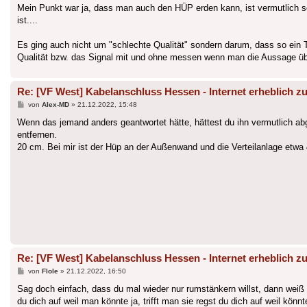
Mein Punkt war ja, dass man auch den HÜP erden kann, ist vermutlich so
ist....
Es ging auch nicht um "schlechte Qualität" sondern darum, dass so ein T
Qualität bzw. das Signal mit und ohne messen wenn man die Aussage übe
Re: [VF West] Kabelanschluss Hessen - Internet erheblich zu
Beitrag
von
Alex-MD
»
21.12.2022, 15:48
Wenn das jemand anders geantwortet hätte, hättest du ihn vermutlich a
entfernen.
20 cm. Bei mir ist der Hüp an der Außenwand und die Verteilanlage etwa 
Re: [VF West] Kabelanschluss Hessen - Internet erheblich zu
Beitrag
von
Flole
»
21.12.2022, 16:50
Sag doch einfach, dass du mal wieder nur rumstänkern willst, dann weiß i
du dich auf weil man könnte ja, trifft man sie regst du dich auf weil könnt