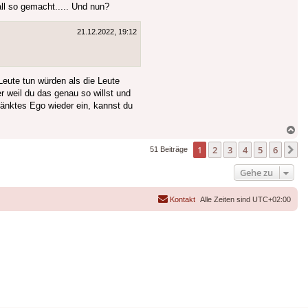
ll so gemacht..... Und nun?
21.12.2022, 19:12
Leute tun würden als die Leute
r weil du das genau so willst und
ränktes Ego wieder ein, kannst du
Na
ob
1
2
3
4
5
6
N
51 Beiträge
Gehe zu
Kontakt
Alle Zeiten sind
UTC+02:00