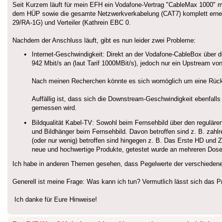
Seit Kurzem läuft für mein EFH ein Vodafone-Vertrag "CableMax 1000" m
dem HÜP sowie die gesamte Netzwerkverkabelung (CAT7) komplett erneue
29/RA-1G) und Verteiler (Kathrein EBC 0.
Nachdem der Anschluss läuft, gibt es nun leider zwei Probleme:
Internet-Geschwindigkeit: Direkt an der Vodafone-CableBox über
942 Mbit/s an (laut Tarif 1000MBit/s), jedoch nur ein Upstream vo
Nach meinen Recherchen könnte es sich womöglich um eine Rück
Auffällig ist, dass sich die Downstream-Geschwindigkeit ebenfalls
gemessen wird.
Bildqualität Kabel-TV: Sowohl beim Fernsehbild über den reguläre
und Bildhänger beim Fernsehbild. Davon betroffen sind z. B. zahlr
(oder nur wenig) betroffen sind hingegen z. B. Das Erste HD un
neue und hochwertige Produkte, getestet wurde an mehreren Dose
Ich habe in anderen Themen gesehen, dass Pegelwerte der verschiede
Generell ist meine Frage: Was kann ich tun? Vermutlich lässt sich das P
Ich danke für Eure Hinweise!