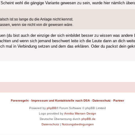
cheint wohl die gängige Variante gewesen zu sein, wurde hier nämlich übera
lsch ist so lange du die Anlage nicht kennst.
lassen, wenn sie nicht von dir gewesen wäre.
uen (du bist auch der einzige der sich einbildet besser zu wissen was andere 
achten und wenn sich jemand beschwert leite ich die Leute dann an dich weite
dich mal in Verbindung setzen und dem das erklären. Oder du packst dein gek
Forenregeln
-
Impressum und Kontaktstelle nach DSA
-
Datenschutz
-
Partner
Powered by
phpBB
® Forum Software © phpBB Limited
Logo provided by
Annika Miersen Design
Deutsche Übersetzung durch
phpBB.de
Datenschutz
|
Nutzungsbedingungen