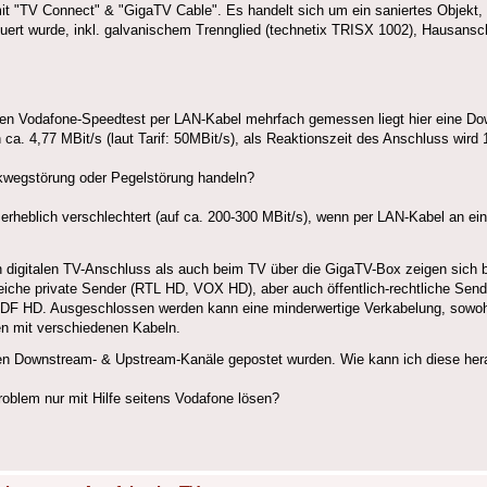
it "TV Connect" & "GigaTV Cable". Es handelt sich um ein saniertes Objekt,
rt wurde, inkl. galvanischem Trennglied (technetix TRISX 1002), Hausansc
 den Vodafone-Speedtest per LAN-Kabel mehrfach gemessen liegt hier eine D
n ca. 4,77 MBit/s (laut Tarif: 50MBit/s), als Reaktionszeit des Anschluss wir
wegstörung oder Pegelstörung handeln?
 erheblich verschlechtert (auf ca. 200-300 MBit/s), wenn per LAN-Kabel an ei
n digitalen TV-Anschluss als auch beim TV über die GigaTV-Box zeigen sich b
eiche private Sender (RTL HD, VOX HD), aber auch öffentlich-rechtliche Sende
d ZDF HD. Ausgeschlossen werden kann eine minderwertige Verkabelung, sowoh
n mit verschiedenen Kabeln.
nen Downstream- & Upstream-Kanäle gepostet wurden. Wie kann ich diese h
roblem nur mit Hilfe seitens Vodafone lösen?