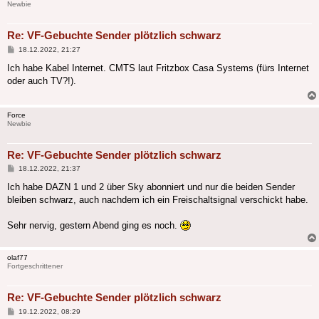
Newbie
Re: VF-Gebuchte Sender plötzlich schwarz
Beitrag
18.12.2022, 21:27
Ich habe Kabel Internet. CMTS laut Fritzbox Casa Systems (fürs Internet
oder auch TV?!).
Force
Newbie
Re: VF-Gebuchte Sender plötzlich schwarz
Beitrag
18.12.2022, 21:37
Ich habe DAZN 1 und 2 über Sky abonniert und nur die beiden Sender
bleiben schwarz, auch nachdem ich ein Freischaltsignal verschickt habe.
Sehr nervig, gestern Abend ging es noch.
olaf77
Fortgeschrittener
Re: VF-Gebuchte Sender plötzlich schwarz
Beitrag
19.12.2022, 08:29