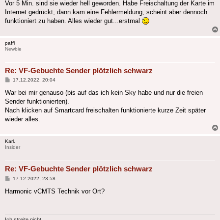
Vor 5 Min. sind sie wieder hell geworden. Habe Freischaltung der Karte im
Internet gedrückt, dann kam eine Fehlermeldung, scheint aber dennoch
funktioniert zu haben. Alles wieder gut...erstmal
paffi
Newbie
Re: VF-Gebuchte Sender plötzlich schwarz
Beitrag
17.12.2022, 20:04
War bei mir genauso (bis auf das ich kein Sky habe und nur die freien
Sender funktionierten).
Nach klicken auf Smartcard freischalten funktionierte kurze Zeit später
wieder alles.
Karl.
Insider
Re: VF-Gebuchte Sender plötzlich schwarz
Beitrag
17.12.2022, 23:58
Harmonic vCMTS Technik vor Ort?
Ich streite nicht.