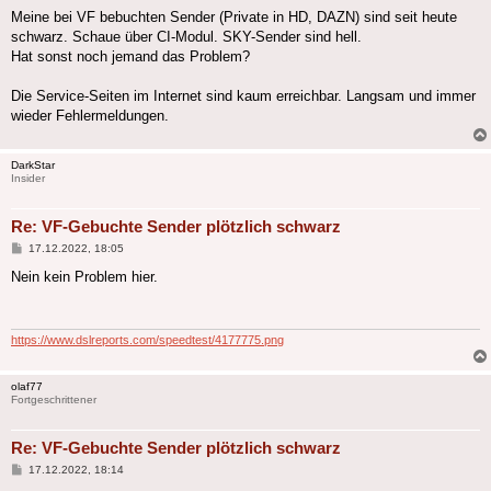
Meine bei VF bebuchten Sender (Private in HD, DAZN) sind seit heute
schwarz. Schaue über CI-Modul. SKY-Sender sind hell.
Hat sonst noch jemand das Problem?
Die Service-Seiten im Internet sind kaum erreichbar. Langsam und immer
wieder Fehlermeldungen.
DarkStar
Insider
Re: VF-Gebuchte Sender plötzlich schwarz
Beitrag
17.12.2022, 18:05
Nein kein Problem hier.
https://www.dslreports.com/speedtest/4177775.png
olaf77
Fortgeschrittener
Re: VF-Gebuchte Sender plötzlich schwarz
Beitrag
17.12.2022, 18:14