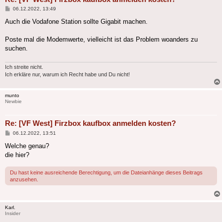
Beitrag
06.12.2022, 13:49
Auch die Vodafone Station sollte Gigabit machen.
Poste mal die Modemwerte, vielleicht ist das Problem woanders zu
suchen.
Ich streite nicht.
Ich erkläre nur, warum ich Recht habe und Du nicht!
munto
Newbie
Re: [VF West] Firzbox kaufbox anmelden kosten?
Beitrag
06.12.2022, 13:51
Welche genau?
die hier?
Du hast keine ausreichende Berechtigung, um die Dateianhänge dieses Beitrags
anzusehen.
Karl.
Insider