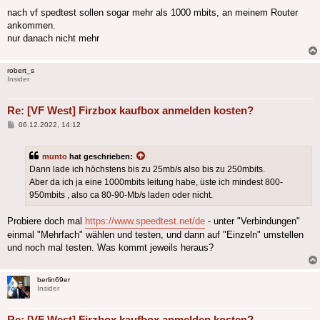
nach vf spedtest sollen sogar mehr als 1000 mbits, an meinem Router
ankommen.
nur danach nicht mehr
robert_s
Insider
Re: [VF West] Firzbox kaufbox anmelden kosten?
Beitrag
06.12.2022, 14:12
munto
hat geschrieben:
Dann lade ich höchstens bis zu 25mb/s also bis zu 250mbits.
Aber da ich ja eine 1000mbits leitung habe, üste ich mindest 800-
950mbits , also ca 80-90-Mb/s laden oder nicht.
Probiere doch mal
https://www.speedtest.net/de
- unter "Verbindungen"
einmal "Mehrfach" wählen und testen, und dann auf "Einzeln" umstellen
und noch mal testen. Was kommt jeweils heraus?
berlin69er
Insider
Re: [VF West] Firzbox kaufbox anmelden kosten?