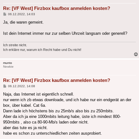
Re: [VF West] Firzbox kaufbox anmelden kosten?
Beitrag
06.12.2022, 14:03
Ja, die waren gemeint.
Ist dein Internet immer nur zur selben Uhrzeit langsam oder generell?
Ich streite nicht.
Ich erkläre nur, warum ich Recht habe und Du nicht!
munto
Newbie
Re: [VF West] Firzbox kaufbox anmelden kosten?
Beitrag
06.12.2022, 14:08
Naja, das Internet ist eigentlich schnell.
nur wenn ich zb etwas downloade, und ich habe nur ein endgerät an der
box, über kabel. Cat 6a.
Dann lade ich höchstens bis zu 25mb/s also bis zu 250mbits.
Aber da ich ja eine 1000mbits leitung habe, üste ich mindest 800-
950mbits , also ca 80-90-Mb/s laden oder nicht.
aber das tute es ja nicht.
habe es schon zu unterschiedlichen zeiten ausprobiert.