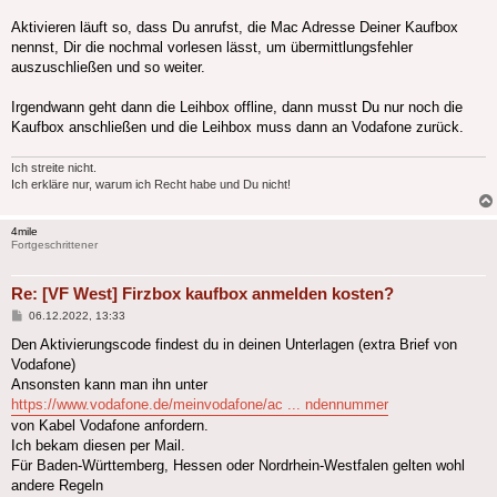
Aktivieren läuft so, dass Du anrufst, die Mac Adresse Deiner Kaufbox
nennst, Dir die nochmal vorlesen lässt, um übermittlungsfehler
auszuschließen und so weiter.
Irgendwann geht dann die Leihbox offline, dann musst Du nur noch die
Kaufbox anschließen und die Leihbox muss dann an Vodafone zurück.
Ich streite nicht.
Ich erkläre nur, warum ich Recht habe und Du nicht!
4mile
Fortgeschrittener
Re: [VF West] Firzbox kaufbox anmelden kosten?
Beitrag
06.12.2022, 13:33
Den Aktivierungscode findest du in deinen Unterlagen (extra Brief von
Vodafone)
Ansonsten kann man ihn unter
https://www.vodafone.de/meinvodafone/ac ... ndennummer
von Kabel Vodafone anfordern.
Ich bekam diesen per Mail.
Für Baden-Württemberg, Hessen oder Nordrhein-Westfalen gelten wohl
andere Regeln