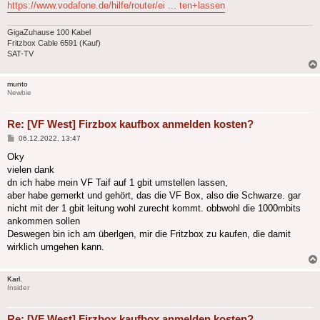
https://www.vodafone.de/hilfe/router/ei ... ten+lassen
GigaZuhause 100 Kabel
Fritzbox Cable 6591 (Kauf)
SAT-TV
munto
Newbie
Re: [VF West] Firzbox kaufbox anmelden kosten?
Beitrag
06.12.2022, 13:47
Oky
vielen dank
dn ich habe mein VF Taif auf 1 gbit umstellen lassen,
aber habe gemerkt und gehört, das die VF Box, also die Schwarze. gar
nicht mit der 1 gbit leitung wohl zurecht kommt. obbwohl die 1000mbits
ankommen sollen
Deswegen bin ich am überlgen, mir die Fritzbox zu kaufen, die damit
wirklich umgehen kann.
Karl.
Insider
Re: [VF West] Firzbox kaufbox anmelden kosten?