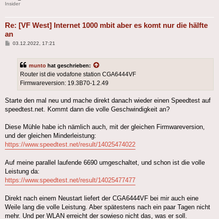
Insider
Re: [VF West] Internet 1000 mbit aber es komt nur die hälfte
an
Beitrag
03.12.2022, 17:21
munto
hat geschrieben:
Router ist die vodafone station CGA6444VF
Firmwareversion: 19.3B70-1.2.49
Starte den mal neu und mache direkt danach wieder einen Speedtest auf
speedtest.net. Kommt dann die volle Geschwindigkeit an?
Diese Mühle habe ich nämlich auch, mit der gleichen Firmwareversion,
und der gleichen Minderleistung:
https://www.speedtest.net/result/14025474022
Auf meine parallel laufende 6690 umgeschaltet, und schon ist die volle
Leistung da:
https://www.speedtest.net/result/14025477477
Direkt nach einem Neustart liefert der CGA6444VF bei mir auch eine
Weile lang die volle Leistung. Aber spätestens nach ein paar Tagen nicht
mehr. Und per WLAN erreicht der sowieso nicht das, was er soll.