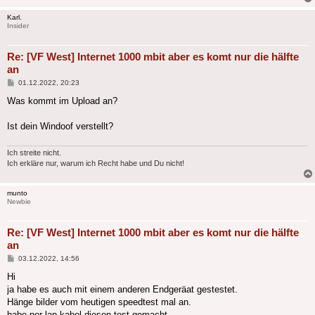
Karl.
Insider
Re: [VF West] Internet 1000 mbit aber es komt nur die hälfte
an
Beitrag
01.12.2022, 20:23
Was kommt im Upload an?
Ist dein Windoof verstellt?
Ich streite nicht.
Ich erkläre nur, warum ich Recht habe und Du nicht!
munto
Newbie
Re: [VF West] Internet 1000 mbit aber es komt nur die hälfte
an
Beitrag
03.12.2022, 14:56
Hi
ja habe es auch mit einem anderen Endgeräat gestestet.
Hänge bilder vom heutigen speedtest mal an.
habe per lan kabel diesen test gemacht.