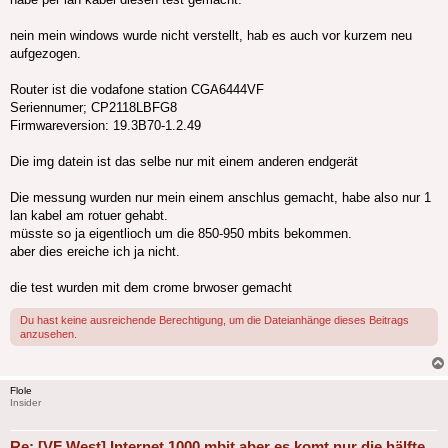
nein mein windows wurde nicht verstellt, hab es auch vor kurzem neu
aufgezogen.
Router ist die vodafone station CGA6444VF
Seriennumer; CP2118LBFG8
Firmwareversion: 19.3B70-1.2.49
Die img datein ist das selbe nur mit einem anderen endgerät
Die messung wurden nur mein einem anschlus gemacht, habe also nur 1
lan kabel am rotuer gehabt.
müsste so ja eigentlioch um die 850-950 mbits bekommen.
aber dies ereiche ich ja nicht.
die test wurden mit dem crome brwoser gemacht
Du hast keine ausreichende Berechtigung, um die Dateianhänge dieses Beitrags
anzusehen.
Flole
Insider
Re: [VF West] Internet 1000 mbit aber es komt nur die hälfte