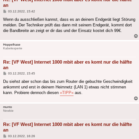
an
Beitrag
03.12.2022, 15:42
Wenn du ausschließen kannst, dass es an deinem Endgerät liegt Störung
melden. Der Techniker prüft das dann mit seinem Endgerät, kommt dort
die Bandbreite an zeigt er dir das und der Einsatz kostet dich 99€.
Hoppelhase
Kabelexperte
Re: [VF West] Internet 1000 mbit aber es komt nur die hälfte
an
Beitrag
03.12.2022, 15:45
Du siehst aber schon das bis zum Router die gebuchte Geschwindigkeit
ankommt und erst in deinem Heimnetz (LAN 1) etwas nicht stimmen
kann. Probiere dennoch diesen
»TIPP«
aus.
munto
Newbie
Re: [VF West] Internet 1000 mbit aber es komt nur die hälfte
an
Beitrag
03.12.2022, 16:26