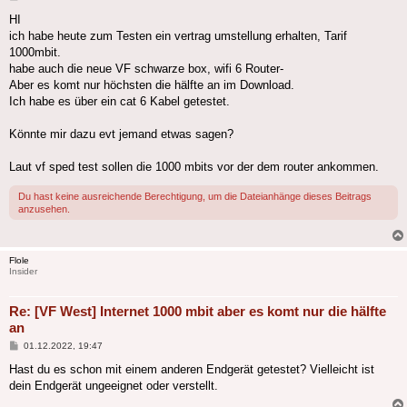
HI
ich habe heute zum Testen ein vertrag umstellung erhalten, Tarif
1000mbit.
habe auch die neue VF schwarze box, wifi 6 Router-
Aber es komt nur höchsten die hälfte an im Download.
Ich habe es über ein cat 6 Kabel getestet.
Könnte mir dazu evt jemand etwas sagen?
Laut vf sped test sollen die 1000 mbits vor der dem router ankommen.
Du hast keine ausreichende Berechtigung, um die Dateianhänge dieses Beitrags
anzusehen.
Flole
Insider
Re: [VF West] Internet 1000 mbit aber es komt nur die hälfte
an
Beitrag
01.12.2022, 19:47
Hast du es schon mit einem anderen Endgerät getestet? Vielleicht ist
dein Endgerät ungeeignet oder verstellt.