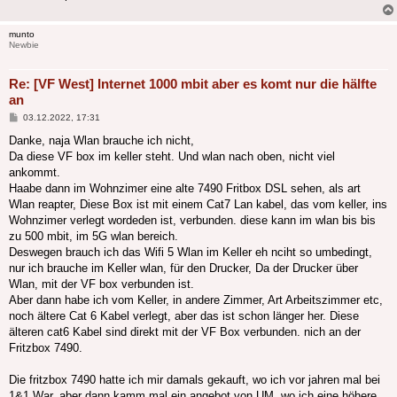
munto
Newbie
Re: [VF West] Internet 1000 mbit aber es komt nur die hälfte
an
Beitrag
03.12.2022, 17:31
Danke, naja Wlan brauche ich nicht,
Da diese VF box im keller steht. Und wlan nach oben, nicht viel
ankommt.
Haabe dann im Wohnzimer eine alte 7490 Fritbox DSL sehen, als art
Wlan reapter, Diese Box ist mit einem Cat7 Lan kabel, das vom keller, ins
Wohnzimer verlegt wordeden ist, verbunden. diese kann im wlan bis bis
zu 500 mbit, im 5G wlan bereich.
Deswegen brauch ich das Wifi 5 Wlan im Keller eh nciht so umbedingt,
nur ich brauche im Keller wlan, für den Drucker, Da der Drucker über
Wlan, mit der VF box verbunden ist.
Aber dann habe ich vom Keller, in andere Zimmer, Art Arbeitszimmer etc,
noch ältere Cat 6 Kabel verlegt, aber das ist schon länger her. Diese
älteren cat6 Kabel sind direkt mit der VF Box verbunden. nich an der
Fritzbox 7490.
Die fritzbox 7490 hatte ich mir damals gekauft, wo ich vor jahren mal bei
1&1 War, aber dann kamm mal ein angebot von UM, wo ich eine höhere