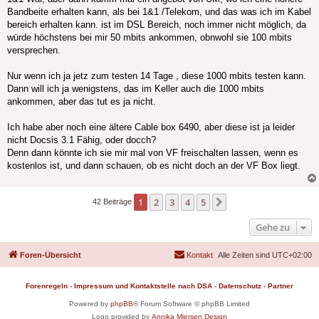
Bandbeite erhalten kann, als bei 1&1 /Telekom, und das was ich im Kabel
bereich erhalten kann. ist im DSL Bereich, noch immer nicht möglich, da
würde höchstens bei mir 50 mbits ankommen, obnwohl sie 100 mbits
versprechen.
Nur wenn ich ja jetz zum testen 14 Tage , diese 1000 mbits testen kann.
Dann will ich ja wenigstens, das im Keller auch die 1000 mbits
ankommen, aber das tut es ja nicht.
Ich habe aber noch eine ältere Cable box 6490, aber diese ist ja leider
nicht Docsis 3.1 Fähig, oder docch?
Denn dann könnte ich sie mir mal von VF freischalten lassen, wenn es
kostenlos ist, und dann schauen, ob es nicht doch an der VF Box liegt.
1
2
3
4
5
Nächste
42 Beiträge
Gehe zu
Foren-Übersicht
Kontakt
Alle Zeiten sind
UTC+02:00
Forenregeln
-
Impressum und Kontaktstelle nach DSA
-
Datenschutz
-
Partner
Powered by
phpBB
® Forum Software © phpBB Limited
Logo provided by
Annika Miersen Design