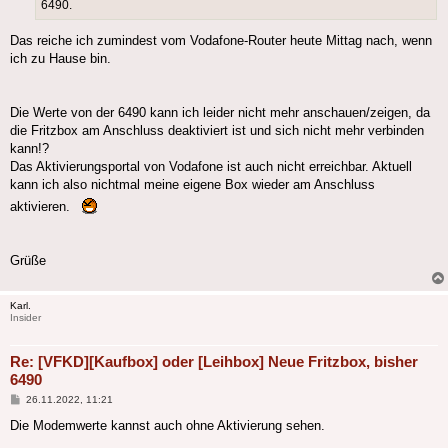
6490.
Das reiche ich zumindest vom Vodafone-Router heute Mittag nach, wenn
ich zu Hause bin.
Die Werte von der 6490 kann ich leider nicht mehr anschauen/zeigen, da
die Fritzbox am Anschluss deaktiviert ist und sich nicht mehr verbinden
kann!?
Das Aktivierungsportal von Vodafone ist auch nicht erreichbar. Aktuell
kann ich also nichtmal meine eigene Box wieder am Anschluss
aktivieren.
Grüße
Karl.
Insider
Re: [VFKD][Kaufbox] oder [Leihbox] Neue Fritzbox, bisher
6490
Beitrag
26.11.2022, 11:21
Die Modemwerte kannst auch ohne Aktivierung sehen.