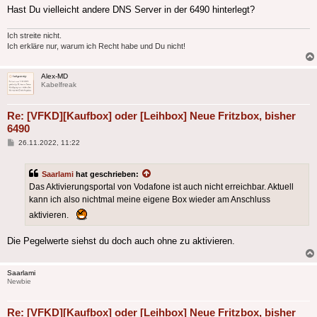
Hast Du vielleicht andere DNS Server in der 6490 hinterlegt?
Ich streite nicht.
Ich erkläre nur, warum ich Recht habe und Du nicht!
Alex-MD
Kabelfreak
Re: [VFKD][Kaufbox] oder [Leihbox] Neue Fritzbox, bisher
6490
Beitrag
26.11.2022, 11:22
Saarlami
hat geschrieben:
Das Aktivierungsportal von Vodafone ist auch nicht erreichbar. Aktuell
kann ich also nichtmal meine eigene Box wieder am Anschluss
aktivieren.
Die Pegelwerte siehst du doch auch ohne zu aktivieren.
Saarlami
Newbie
Re: [VFKD][Kaufbox] oder [Leihbox] Neue Fritzbox, bisher