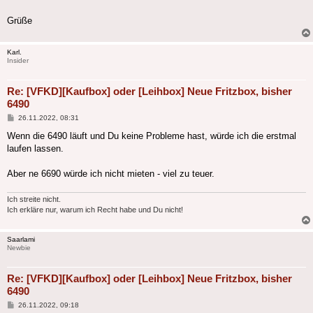
Grüße
Karl.
Insider
Re: [VFKD][Kaufbox] oder [Leihbox] Neue Fritzbox, bisher
6490
Beitrag
26.11.2022, 08:31
Wenn die 6490 läuft und Du keine Probleme hast, würde ich die erstmal
laufen lassen.
Aber ne 6690 würde ich nicht mieten - viel zu teuer.
Ich streite nicht.
Ich erkläre nur, warum ich Recht habe und Du nicht!
Saarlami
Newbie
Re: [VFKD][Kaufbox] oder [Leihbox] Neue Fritzbox, bisher
6490
Beitrag
26.11.2022, 09:18