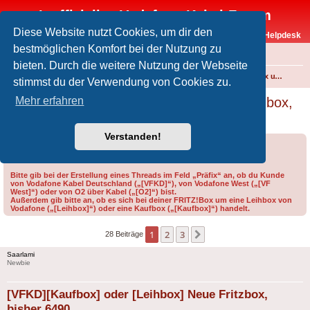
Inoffizielles Vodafone-Kabel-Forum
Diese Website nutzt Cookies, um dir den
Vodafone-Kabel-Helpdesk
bestmöglichen Komfort bei der Nutzung zu
FAQ
bieten. Durch die weitere Nutzung der Webseite
Foren-Übersicht
Internet und Telefon über Kabel
Technik (WLAN-Router, Kabelmodems, Verkabelung...)
FRITZ!Box und weitere Produkte von FRITZ! (ehem. AVM)
stimmst du der Verwendung von Cookies zu.
[VFKD][Kaufbox] oder [Leihbox] Neue Fritzbox,
Mehr erfahren
bisher 6490
Verstanden!
Forumsregeln
Forenregeln
Bitte gib bei der Erstellung eines Threads im Feld „Präfix“ an, ob du Kunde
von Vodafone Kabel Deutschland („[VFKD]“), von Vodafone West („[VF
West]“) oder von O2 über Kabel („[O2]“) bist.
Außerdem gib bitte an, ob es sich bei deiner FRITZ!Box um eine Leihbox von
Vodafone („[Leihbox]“) oder eine Kaufbox („[Kaufbox]“) handelt.
1
2
3
Nächste
28 Beiträge
Saarlami
Newbie
[VFKD][Kaufbox] oder [Leihbox] Neue Fritzbox,
bisher 6490