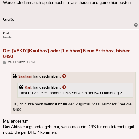
Werde ich dann auch später nochmal anschauen und gerne hier posten.
Grüße
Karl.
Insider
Re: [VFKD][Kaufbox] oder [Leihbox] Neue Fritzbox, bisher
6490
Beitrag
26.11.2022, 12:24
Saarlami
hat geschrieben:
Karl.
hat geschrieben:
Hast Du vielleicht andere DNS Server in der 6490 hinterlegt?
Ja, ich nutze noch selfhost.bz für den Zugriff auf das Heimnetz über die
6490.
Mal andesrum:
Das Aktivierungsportal geht nur, wenn man die DNS für den Internetzugriff
nutzt, die per DHCP kommen.