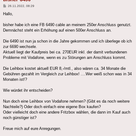
Beitrag
26.11.2022, 08:29
Hallo,
bisher habe ich eine FB 6490 cable an meinem 250er Anschluss genutzt.
Demnächst steht ein Erhöhung auf einen 500er Anschluss an.
Die 6490 ist nun ja schon in die Jahre gekommen und ich überlege ob ich
zur 6690 wechsele.
Aktuell liegt der Kaufpreis bei ca. 270EUR inkl. der damit verbundenen
Probleme mit Vodafone, wenn es zu Störungen am Anschluss kommt.
Die Leihbox kostet aktuell EUR 8,-/mtl., also wären ca. 34 Monate die
Gebühren gezahlt im Vergleich zur Leihbox! ....Wer weiß schon was in 34
Monaten ist!?
Wie würdet ihr entscheiden?
Nun doch eine Leihbox von Vodafone nehmen? (Gibt es da noch weitere
Nachteile?) Oder doch einfach eine eigene Box kaufen?
Oder vielleicht doch eine andere Fritzbox wählen, die dann im Kauf auch
noch günstiger ist?
Freue mich auf eure Anregungen.