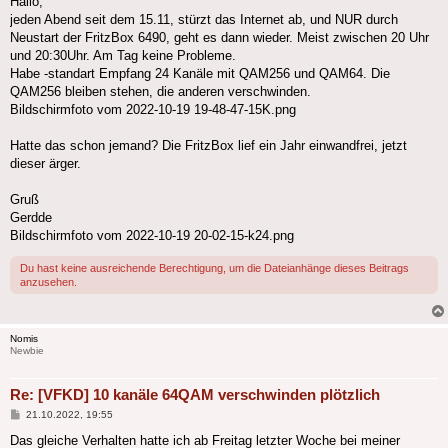
Hallo,
jeden Abend seit dem 15.11, stürzt das Internet ab, und NUR durch
Neustart der FritzBox 6490, geht es dann wieder. Meist zwischen 20 Uhr
und 20:30Uhr. Am Tag keine Probleme.
Habe -standart Empfang 24 Kanäle mit QAM256 und QAM64. Die
QAM256 bleiben stehen, die anderen verschwinden.
Bildschirmfoto vom 2022-10-19 19-48-47-15K.png
Hatte das schon jemand? Die FritzBox lief ein Jahr einwandfrei, jetzt
dieser ärger.
Gruß
Gerdde
Bildschirmfoto vom 2022-10-19 20-02-15-k24.png
Du hast keine ausreichende Berechtigung, um die Dateianhänge dieses Beitrags
anzusehen.
Nomis
Newbie
Re: [VFKD] 10 kanäle 64QAM verschwinden plötzlich
Beitrag
21.10.2022, 19:55
Das gleiche Verhalten hatte ich ab Freitag letzter Woche bei meiner