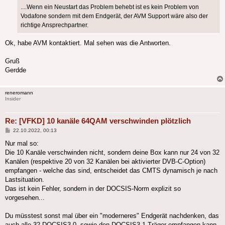
....Wenn ein Neustart das Problem behebt ist es kein Problem von
Vodafone sondern mit dem Endgerät, der AVM Support wäre also der
richtige Ansprechpartner.
Ok, habe AVM kontaktiert. Mal sehen was die Antworten.
Gruß
Gerdde
reneromann
Insider
Re: [VFKD] 10 kanäle 64QAM verschwinden plötzlich
Beitrag
22.10.2022, 00:13
Nur mal so:
Die 10 Kanäle verschwinden nicht, sondern deine Box kann nur 24 von 32
Kanälen (respektive 20 von 32 Kanälen bei aktivierter DVB-C-Option)
empfangen - welche das sind, entscheidet das CMTS dynamisch je nach
Lastsituation.
Das ist kein Fehler, sondern in der DOCSIS-Norm explizit so
vorgesehen...
Du müsstest sonst mal über ein "moderneres" Endgerät nachdenken, das
auch alle 32 DOCSIS3.0- sowie den DOCSIS3.1-Träger empfangen kann,