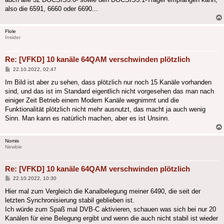
also die 6591, 6660 oder 6690...
Flole
Insider
Re: [VFKD] 10 kanäle 64QAM verschwinden plötzlich
Beitrag
22.10.2022, 02:47
Im Bild ist aber zu sehen, dass plötzlich nur noch 15 Kanäle vorhanden
sind, und das ist im Standard eigentlich nicht vorgesehen das man nach
einiger Zeit Betrieb einem Modem Kanäle wegnimmt und die
Funktionalität plötzlich nicht mehr ausnutzt, das macht ja auch wenig
Sinn. Man kann es natürlich machen, aber es ist Unsinn.
Nomis
Newbie
Re: [VFKD] 10 kanäle 64QAM verschwinden plötzlich
Beitrag
22.10.2022, 10:30
Hier mal zum Vergleich die Kanalbelegung meiner 6490, die seit der
letzten Synchronisierung stabil geblieben ist.
Ich würde zum Spaß mal DVB-C aktivieren, schauen was sich bei nur 20
Kanälen für eine Belegung ergibt und wenn die auch nicht stabil ist wieder