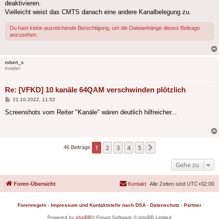
deaktivieren.
Vielleicht weist das CMTS danach eine andere Kanalbelegung zu.
Du hast keine ausreichende Berechtigung, um die Dateianhänge dieses Beitrags
anzusehen.
robert_s
Insider
Re: [VFKD] 10 kanäle 64QAM verschwinden plötzlich
Beitrag
22.10.2022, 11:52
Screenshots vom Reiter "Kanäle" wären deutlich hilfreicher...
1
2
3
4
5
Nächste
46 Beiträge
Gehe zu
Foren-Übersicht
Kontakt
Alle Zeiten sind
UTC+02:00
Forenregeln
-
Impressum und Kontaktstelle nach DSA
-
Datenschutz
-
Partner
Powered by
phpBB
® Forum Software © phpBB Limited