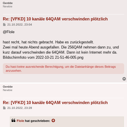
Gerdde
Newbie
Re: [VFKD] 10 kanäle 64QAM verschwinden plötzlich
Beitrag
21.10.2022, 23:04
@Flole
hast recht, hat nichts gebracht. Habe es zurückgestellt.
Zwei mal heute Abend ausgefallen. Die 256QAM nehmen dann zu, und
kurz darauf verschwinden die 64QAM. Dann ist kein Internet mehr da.
Bildschirmfoto vom 2022-10-21 21-51-46-005.png
Du hast keine ausreichende Berechtigung, um die Dateianhänge dieses Beitrags
anzusehen.
Gerdde
Newbie
Re: [VFKD] 10 kanäle 64QAM verschwinden plötzlich
Beitrag
21.10.2022, 23:28
Flole
hat geschrieben: