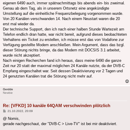
eigenen 6490 auch, immer spätnachmittags bis abends ein- bis zweimal.
Genau ab dem Tag, als in unserem Ortsnetz eine angekündigte
Umstellung auf die einheitliche Frequenzbelegung vorgenommen wurde.
Von 20 Kanälen verschwanden 14. Nach einem Neustart waren die 20
erst mal wieder da.
Der technische Support, den ich nach einer halben Stunde Wartezeit am
Telefon endlich dran hatte, war nicht bereit, aufgrund dieses beobachteten
Verhaltens ein Ticket zu erstellen, ich müsse erst das von Vodafone zur
Verfügung gestellte Modem anschließen. Mein Argument, dass das bzgl.
dieser Störung nichts bringe, da das Modem mit DOCSIS 3.1 arbeitet,
wurde nicht akzeptiert.
Nach einigen Recherchen fand ich heraus, dass meine 6490 die ganze
Zeit nur 20 statt der maximal möglichen 24 Kanäle nutzte, da der DVB-C
Empfang eingeschaltet war. Seit dessen Deaktivierung vor 2 Tagen und
24 genutzten Kanälen trat die Störung nicht mehr auf.
Gerdde
Newbie
Re: [VFKD] 10 kanäle 64QAM verschwinden plötzlich
Beitrag
21.10.2022, 20:09
@ Nomis,
gerade nachgeschaut, der "DVB-C > Live-TV" ist bei mir deaktiviert.