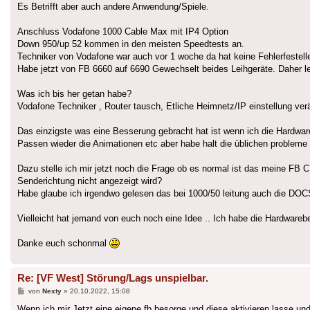
Es Betrifft aber auch andere Anwendung/Spiele.
Anschluss Vodafone 1000 Cable Max mit IP4 Option
Down 950/up 52 kommen in den meisten Speedtests an.
Techniker von Vodafone war auch vor 1 woche da hat keine Fehlerfestel
Habe jetzt von FB 6660 auf 6690 Gewechselt beides Leihgeräte. Daher le
Was ich bis her getan habe?
Vodafone Techniker , Router tausch, Etliche Heimnetz/IP einstellung v
Das einzigste was eine Besserung gebracht hat ist wenn ich die Hardwar
Passen wieder die Animationen etc aber habe halt die üblichen probleme 
Dazu stelle ich mir jetzt noch die Frage ob es normal ist das meine FB 
Senderichtung nicht angezeigt wird?
Habe glaube ich irgendwo gelesen das bei 1000/50 leitung auch die DOC
Vielleicht hat jemand von euch noch eine Idee .. Ich habe die Hardware
Danke euch schonmal
Re: [VF West] Störung/Lags unspielbar.
Beitrag
von
Nexty
»
20.10.2022, 15:08
Wenn ich mir Jetzt eine eigene fb besorge und diese aktivieren lasse und