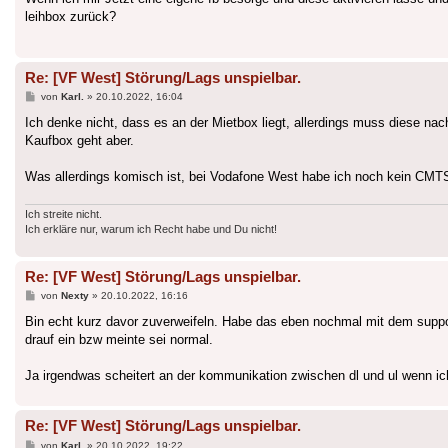
leihbox zurück?
Re: [VF West] Störung/Lags unspielbar.
Beitrag
von
Karl.
»
20.10.2022, 16:04
Ich denke nicht, dass es an der Mietbox liegt, allerdings muss diese na
Kaufbox geht aber.
Was allerdings komisch ist, bei Vodafone West habe ich noch kein CMT
Ich streite nicht.
Ich erkläre nur, warum ich Recht habe und Du nicht!
Re: [VF West] Störung/Lags unspielbar.
Beitrag
von
Nexty
»
20.10.2022, 16:16
Bin echt kurz davor zuverweifeln. Habe das eben nochmal mit dem support
drauf ein bzw meinte sei normal.
Ja irgendwas scheitert an der kommunikation zwischen dl und ul wenn ich 
Re: [VF West] Störung/Lags unspielbar.
Beitrag
von
Karl.
»
20.10.2022, 19:22