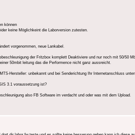
len können
ider keine Möglichkeint die Laborversion zutesten.
erändert vorgenommen, neue Lankabel.
ebeschleunigung der Fritzbox komplett Deaktiviere und nur noch mit 50/50 Mb
einer 50mbit leitung das die Performence nicht ganz aussreicht.
CMTS-Hersteller: unbekannt und bei Senderichtung Ihr Internetanschluss unte
SIS 3.1 voraussetzung ist?
beschleunigung also FB Software im verdacht und oder was mit dem Upload.
 dort dir labor fw teste und es sollte keine besserung geben kann ich diese a