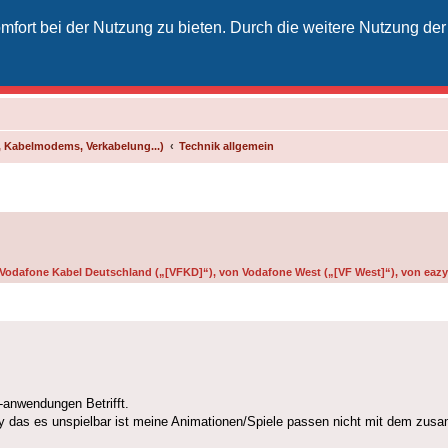
fort bei der Nutzung zu bieten. Durch die weitere Nutzung der
izielles Vodafone-Kabel-Forum
unkt für Kabelkunden von Vodafone - von Kunden für Kunden
 Kabelmodems, Verkabelung...)
Technik allgemein
n Vodafone Kabel Deutschland („[VFKD]“), von Vodafone West („[VF West]“), von eazy 
-anwendungen Betrifft.
ay das es unspielbar ist meine Animationen/Spiele passen nicht mit dem zu