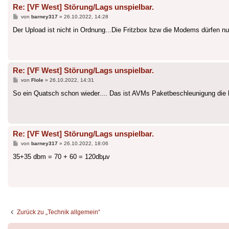
Re: [VF West] Störung/Lags unspielbar.
Beitrag
von
barney317
»
26.10.2022, 14:28
Der Upload ist nicht in Ordnung...Die Fritzbox bzw die Modems dürfen nu
Re: [VF West] Störung/Lags unspielbar.
Beitrag
von
Flole
»
26.10.2022, 14:31
So ein Quatsch schon wieder.... Das ist AVMs Paketbeschleunigung die h
Re: [VF West] Störung/Lags unspielbar.
Beitrag
von
barney317
»
26.10.2022, 18:06
35+35 dbm = 70 + 60 = 120dbµv
Zurück zu „Technik allgemein“