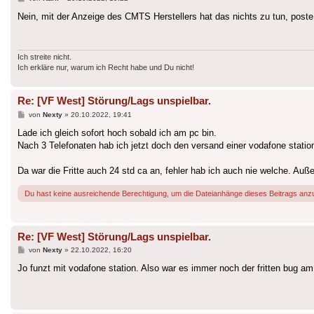
Nein, mit der Anzeige des CMTS Herstellers hat das nichts zu tun, pos
Ich streite nicht.
Ich erkläre nur, warum ich Recht habe und Du nicht!
Re: [VF West] Störung/Lags unspielbar.
Beitrag
von
Nexty
»
20.10.2022, 19:41
Lade ich gleich sofort hoch sobald ich am pc bin.
Nach 3 Telefonaten hab ich jetzt doch den versand einer vodafone station
Da war die Fritte auch 24 std ca an, fehler hab ich auch nie welche. Au
Du hast keine ausreichende Berechtigung, um die Dateianhänge dieses Beitrags anz
Re: [VF West] Störung/Lags unspielbar.
Beitrag
von
Nexty
»
22.10.2022, 16:20
Jo funzt mit vodafone station. Also war es immer noch der fritten bug am