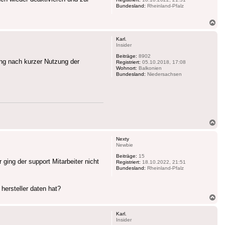
Bundesland:
Rheinland-Pfalz
Na
ob
Karl.
Insider
Beiträge:
8902
ung nach kurzer Nutzung der
Registriert:
05.10.2018, 17:08
Wohnort:
Balkonien
Bundesland:
Niedersachsen
Na
ob
Nexty
Newbie
Beiträge:
15
ging der support Mitarbeiter nicht
Registriert:
18.10.2022, 21:51
Bundesland:
Rheinland-Pfalz
hersteller daten hat?
Na
ob
Karl.
Insider