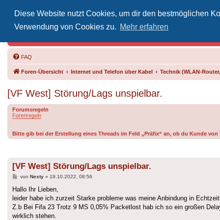
Diese Website nutzt Cookies, um dir den bestmöglichen Kom
Inoff
Verwendung von Cookies zu.
Mehr erfahren
Der Treffp
FAQ
Foren-Übersicht
Internet und Telefon über Kabel
Technik (WLAN-Router,
[VF West] Störung/Lags unspielbar.
Forumsregeln
Forenregeln
Bitte gib bei der Erstellung eines Threads im Feld „Präfix“ an, ob du Kunde vo
[VF West] Störung/Lags unspielbar.
Beitrag
von
Nexty
»
19.10.2022, 08:56
Hallo Ihr Lieben,
leider habe ich zurzeit Starke probleme was meine Anbindung in Echtzeit
Z.b Bei Fifa 23 Trotz 9 MS 0,05% Packetlost hab ich so ein großen Del
wirklich stehen.