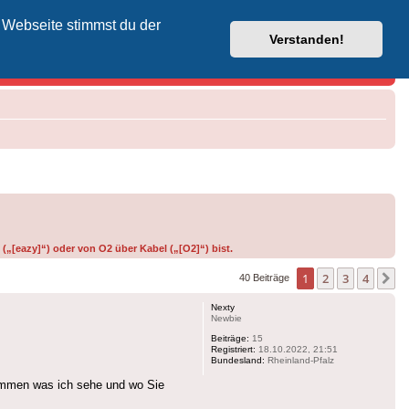
 Webseite stimmst du der
Vodafone-Kabel-Helpdesk
Verstanden!
(„[eazy]“) oder von O2 über Kabel („[O2]“) bist.
1
2
3
4
N
40 Beiträge
Nexty
Newbie
Beiträge:
15
Registriert:
18.10.2022, 21:51
Bundesland:
Rheinland-Pfalz
sammen was ich sehe und wo Sie