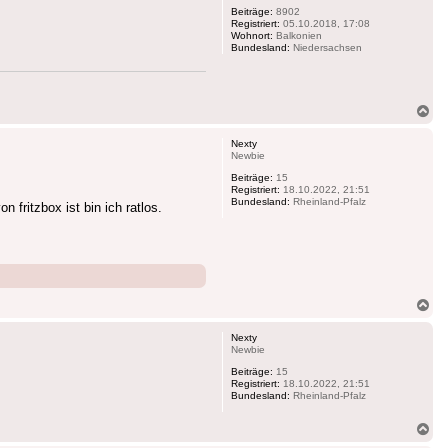
Beiträge:
8902
Registriert:
05.10.2018, 17:08
Wohnort:
Balkonien
Bundesland:
Niedersachsen
Na
ob
Nexty
Newbie
Beiträge:
15
Registriert:
18.10.2022, 21:51
Bundesland:
Rheinland-Pfalz
fritzbox ist bin ich ratlos.
Na
ob
Nexty
Newbie
Beiträge:
15
Registriert:
18.10.2022, 21:51
Bundesland:
Rheinland-Pfalz
Na
ob