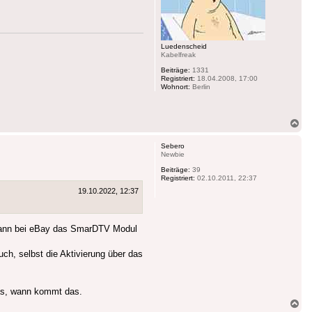
Luedenscheid
Kabelfreak
Beiträge:
1331
Registriert:
18.04.2008, 17:00
Wohnort:
Berlin
Na
ob
Sebero
Newbie
Beiträge:
39
Registriert:
02.10.2011, 22:37
19.10.2022, 12:37
 dann bei eBay das SmarDTV Modul
ch, selbst die Aktivierung über das
das, wann kommt das.
Na