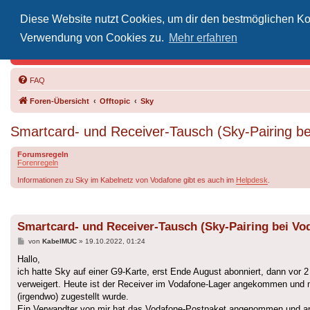
Diese Website nutzt Cookies, um dir den bestmöglichen Kom
Inoff
Verwendung von Cookies zu.
Mehr erfahren
Der Treffp
FAQ
Foren-Übersicht
Offtopic
Sky
Smartcard- und Receiver-Tausch (Sky-Pairing be
Forumsregeln
Forenregeln
Informationen zu Sky im Kabelnetz von Vodafone gibt es auch im
Helpdesk
.
Smartcard- und Receiver-Tausch (Sky-Pairing bei Vod
Beitrag
von
KabelMUC
»
19.10.2022, 01:24
Hallo,
ich hatte Sky auf einer G9-Karte, erst Ende August abonniert, dann vor 
verweigert. Heute ist der Receiver im Vodafone-Lager angekommen und m
(irgendwo) zugestellt wurde.
Ein Verwandter von mir hat das Vodafone-Postpaket angenommen und ansch