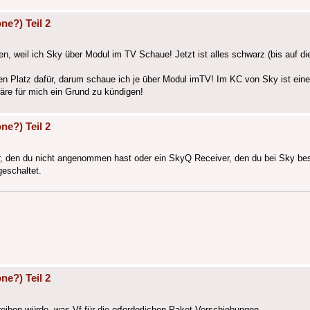
ne?) Teil 2
n, weil ich Sky über Modul im TV Schaue! Jetzt ist alles schwarz (bis auf d
en Platz dafür, darum schaue ich je über Modul imTV! Im KC von Sky ist ei
re für mich ein Grund zu kündigen!
ne?) Teil 2
r, den du nicht angenommen hast oder ein SkyQ Receiver, den du bei Sky bes
geschaltet.
ne?) Teil 2
iben würde, was Vf für die erforderlichen Paket-Verschiebungen