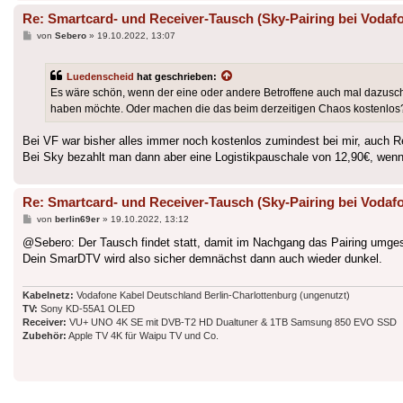
Re: Smartcard- und Receiver-Tausch (Sky-Pairing bei Vodafo
Beitrag
von
Sebero
»
19.10.2022, 13:07
Luedenscheid
hat geschrieben:
Es wäre schön, wenn der eine oder andere Betroffene auch mal dazusch
haben möchte. Oder machen die das beim derzeitigen Chaos kostenlo
Bei VF war bisher alles immer noch kostenlos zumindest bei mir, auch 
Bei Sky bezahlt man dann aber eine Logistikpauschale von 12,90€, wenn
Re: Smartcard- und Receiver-Tausch (Sky-Pairing bei Vodafo
Beitrag
von
berlin69er
»
19.10.2022, 13:12
@Sebero: Der Tausch findet statt, damit im Nachgang das Pairing umges
Dein SmarDTV wird also sicher demnächst dann auch wieder dunkel.
Kabelnetz:
Vodafone Kabel Deutschland Berlin-Charlottenburg (ungenutzt)
TV:
Sony KD-55A1 OLED
Receiver:
VU+ UNO 4K SE mit DVB-T2 HD Dualtuner & 1TB Samsung 850 EVO SSD
Zubehör:
Apple TV 4K für Waipu TV und Co.