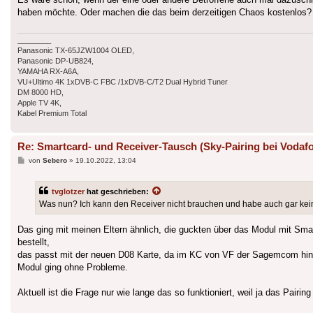
haben möchte. Oder machen die das beim derzeitigen Chaos kostenlos
________
Panasonic TX-65JZW1004 OLED,
Panasonic DP-UB824,
YAMAHA RX-A6A,
VU+Ultimo 4K 1xDVB-C FBC /1xDVB-C/T2 Dual Hybrid Tuner
DM 8000 HD,
Apple TV 4K,
Kabel Premium Total
Re: Smartcard- und Receiver-Tausch (Sky-Pairing bei Vodafo
Beitrag
von
Sebero
»
19.10.2022, 13:04
tvglotzer
hat geschrieben:
Was nun? Ich kann den Receiver nicht brauchen und habe auch gar kein
Das ging mit meinen Eltern ähnlich, die guckten über das Modul mit S
bestellt,
das passt mit der neuen D08 Karte, da im KC von VF der Sagemcom hinter
Modul ging ohne Probleme.
Aktuell ist die Frage nur wie lange das so funktioniert, weil ja das Pa