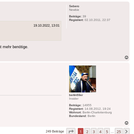
ob
Sebero
Newbie
Beiträge:
39
Registriert:
02.10.2011, 22:37
19.10.2022, 13:01
t mehr benötige.
Na
ob
berlin69er
Insider
Beiträge:
14955
Registriert:
14.08.2012, 19:24
Wohnort:
Berlin-Charlottenburg
Bundesland:
Berlin
Na
ob
Seite
1
von
25
1
2
3
4
5
25
N
249 Beiträge
…