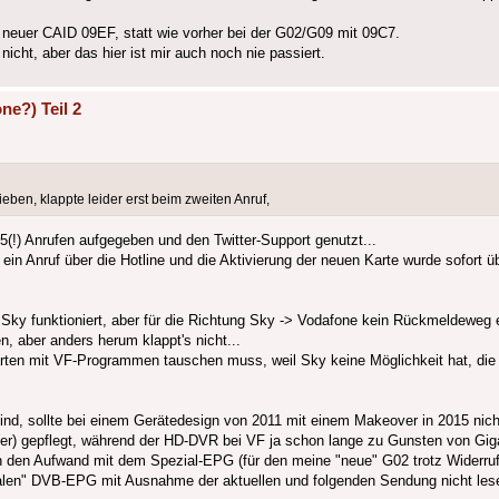
it neuer CAID 09EF, statt wie vorher bei der G02/G09 mit 09C7.
icht, aber das hier ist mir auch noch nie passiert.
ne?) Teil 2
ben, klappte leider erst beim zweiten Anruf,
 5(!) Anrufen aufgegeben und den Twitter-Support genutzt...
's ein Anruf über die Hotline und die Aktivierung der neuen Karte wurde sofor
ky funktioniert, aber für die Richtung Sky -> Vodafone kein Rückmeldeweg ex
 aber anders herum klappt's nicht...
arten mit VF-Programmen tauschen muss, weil Sky keine Möglichkeit hat, di
nd, sollte bei einem Gerätedesign von 2011 mit einem Makeover in 2015 nich
er) gepflegt, während der HD-DVR bei VF ja schon lange zu Gunsten von Giga
den Aufwand mit dem Spezial-EPG (für den meine "neue" G02 trotz Widerruf j
ormalen" DVB-EPG mit Ausnahme der aktuellen und folgenden Sendung nicht les