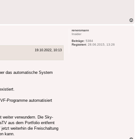
Na
ob
reneromann
Insider
Beiträge:
5384
Registriert:
28.06.2015, 13:26
19.10.2022, 10:13
t über das automatische System
istiert.
e VF-Programme automatisiert
t weiter verwundern. Die Sky-
TV aus dem Portfolio entfernt
etzt weiterhin die Freischaltung
en kann.
Na