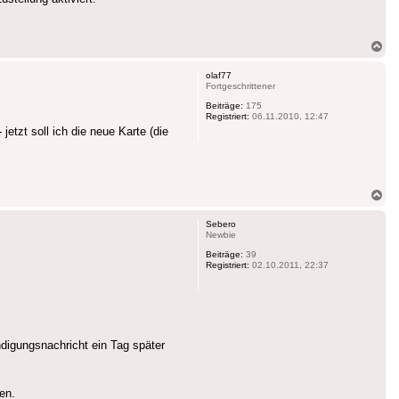
Na
ob
olaf77
Fortgeschrittener
Beiträge:
175
Registriert:
06.11.2010, 12:47
jetzt soll ich die neue Karte (die
Na
ob
Sebero
Newbie
Beiträge:
39
Registriert:
02.10.2011, 22:37
ndigungsnachricht ein Tag später
en.