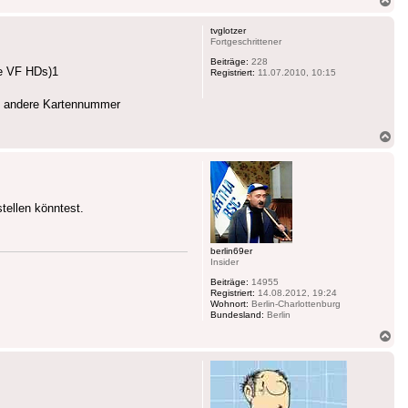
ob
tvglotzer
Fortgeschrittener
Beiträge:
228
ie VF HDs)1
Registriert:
11.07.2010, 10:15
ne andere Kartennummer
Na
ob
tellen könntest.
berlin69er
Insider
Beiträge:
14955
Registriert:
14.08.2012, 19:24
Wohnort:
Berlin-Charlottenburg
Bundesland:
Berlin
Na
ob