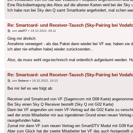
Eine Rückübertragung des Abos auf die altenen Karten wird bei der Sky 
Ich habe nun bei Sky den Q samt Smartkarte angefordert, mal schen w
Re: Smartcard- und Receiver-Tausch (Sky-Pairing bei Vodafo
Beitrag
von
olaf77
»
19.10.2022, 09:11
Ging mir ähnlich:
Annahme verweigert - als das Paket dann wieder bei VF war, haben sie die K
ich aber nie erhalten habe) wieder zurücksenden...
Also, da muss wohl orga-technisch mal ordentlich aufgeräumt werden. Ha
Re: Smartcard- und Receiver-Tausch (Sky-Pairing bei Vodafo
Beitrag
von
Sebero
»
19.10.2022, 10:13
Bei mir lief es wie folgt ab:
Receiver und Smartcard von VF (Sagemcom mit D08 Karte) angenommen, a
Bei Sky einen Sky Q Receiver bestellt (Sky Q mit G02 Karte)
Dann bei VF angerufen um mein VF-Vertrag auf die G02 Karte zu verschie
weil der erste Mitarbeiter mir aus irgendeinen Grund einen neuen Vertra
rausgefunden habe.
Zumal mir dann VF zum neuen Vertrag ein SmartDTV Modul mit G09 Karte 
Aber zum Glück hat der zweite Mitarbeiter bei VF das auch festgestellt u