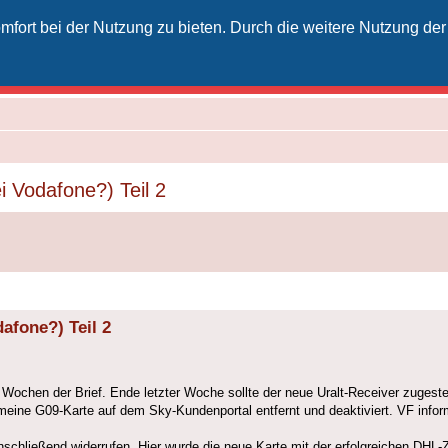
fort bei der Nutzung zu bieten. Durch die weitere Nutzung der
izielles Vodafone-Kabel-Forum
unkt für Kabelkunden von Vodafone - von Kunden für Kunden
i Vodafone?) Teil 2
afone?) Teil 2
2 Wochen der Brief. Ende letzter Woche sollte der neue Uralt-Receiver zugest
eine G09-Karte auf dem Sky-Kundenportal entfernt und deaktiviert. VF infor
ließend widerrufen. Hier wurde die neue Karte mit der erfolgreichen DHL-Zus