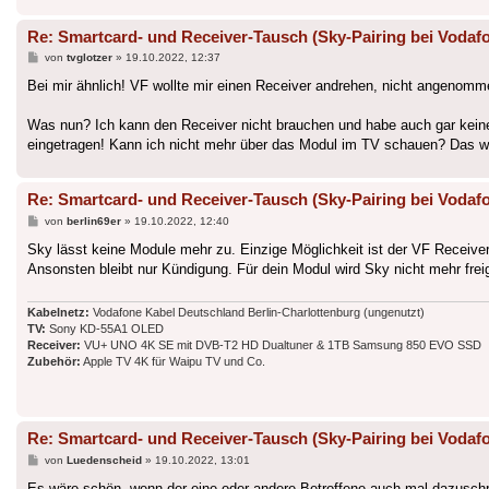
Re: Smartcard- und Receiver-Tausch (Sky-Pairing bei Vodafo
Beitrag
von
tvglotzer
»
19.10.2022, 12:37
Bei mir ähnlich! VF wollte mir einen Receiver andrehen, nicht angenomme
Was nun? Ich kann den Receiver nicht brauchen und habe auch gar kein
eingetragen! Kann ich nicht mehr über das Modul im TV schauen? Das wä
Re: Smartcard- und Receiver-Tausch (Sky-Pairing bei Vodafo
Beitrag
von
berlin69er
»
19.10.2022, 12:40
Sky lässt keine Module mehr zu. Einzige Möglichkeit ist der VF Receive
Ansonsten bleibt nur Kündigung. Für dein Modul wird Sky nicht mehr frei
Kabelnetz:
Vodafone Kabel Deutschland Berlin-Charlottenburg (ungenutzt)
TV:
Sony KD-55A1 OLED
Receiver:
VU+ UNO 4K SE mit DVB-T2 HD Dualtuner & 1TB Samsung 850 EVO SSD
Zubehör:
Apple TV 4K für Waipu TV und Co.
Re: Smartcard- und Receiver-Tausch (Sky-Pairing bei Vodafo
Beitrag
von
Luedenscheid
»
19.10.2022, 13:01
Es wäre schön, wenn der eine oder andere Betroffene auch mal dazuschre