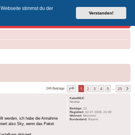
 Webseite stimmst du der
Vodafone-Kabel-Helpdesk
Verstanden!
Seite
1
von
25
1
2
3
4
5
25
N
249 Beiträge
…
KabelMUC
Newbie
Beiträge:
12
Registriert:
02.07.2009, 21:08
Wohnort:
München
ellt werden, ich habe die Annahme
Bundesland:
Bayern
miert also Sky, wenn das Paket
tellung aktiviert.