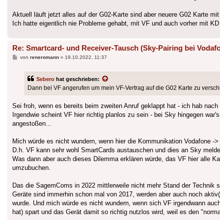
Aktuell läuft jetzt alles auf der G02-Karte sind aber neuere G02 Karte m
Ich hatte eigentlich nie Probleme gehabt, mit VF und auch vorher mit KD n
Re: Smartcard- und Receiver-Tausch (Sky-Pairing bei Vodafo
Beitrag
von
reneromann
»
19.10.2022, 11:37
Sebero
hat geschrieben:
Dann bei VF angerufen um mein VF-Vertrag auf die G02 Karte zu verschie
Sei froh, wenn es bereits beim zweiten Anruf geklappt hat - ich hab nach
Irgendwie scheint VF hier richtig planlos zu sein - bei Sky hingegen war
angestoßen...
Mich würde es nicht wundern, wenn hier die Kommunikation Vodafone -> S
D.h. VF kann sehr wohl SmartCards austauschen und dies an Sky melden,
Was dann aber auch dieses Dilemma erklären würde, das VF hier alle K
umzubuchen.
Das die SagemComs in 2022 mittlerweile nicht mehr Stand der Technik si
Geräte sind immerhin schon mal von 2017, werden aber auch noch aktiv(
wurde. Und mich würde es nicht wundern, wenn sich VF irgendwann auch 
hat) spart und das Gerät damit so richtig nutzlos wird, weil es den "n