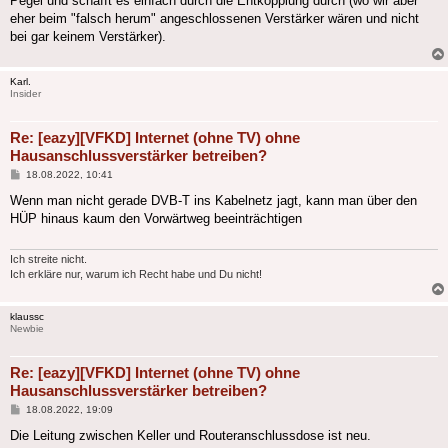
Pegel und schafft es einfach durch die Entkopplung durch (wo wir aber
eher beim "falsch herum" angeschlossenen Verstärker wären und nicht
bei gar keinem Verstärker).
Karl.
Insider
Re: [eazy][VFKD] Internet (ohne TV) ohne
Hausanschlussverstärker betreiben?
Beitrag
18.08.2022, 10:41
Wenn man nicht gerade DVB-T ins Kabelnetz jagt, kann man über den
HÜP hinaus kaum den Vorwärtweg beeinträchtigen
Ich streite nicht.
Ich erkläre nur, warum ich Recht habe und Du nicht!
klaussc
Newbie
Re: [eazy][VFKD] Internet (ohne TV) ohne
Hausanschlussverstärker betreiben?
Beitrag
18.08.2022, 19:09
Die Leitung zwischen Keller und Routeranschlussdose ist neu.