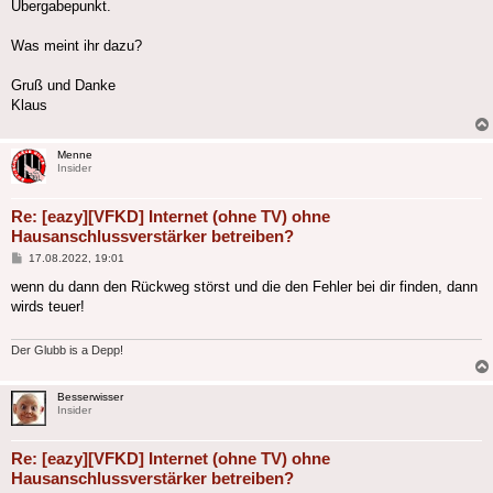
Übergabepunkt.
Was meint ihr dazu?
Gruß und Danke
Klaus
Menne
Insider
Re: [eazy][VFKD] Internet (ohne TV) ohne
Hausanschlussverstärker betreiben?
Beitrag
17.08.2022, 19:01
wenn du dann den Rückweg störst und die den Fehler bei dir finden, dann
wirds teuer!
Der Glubb is a Depp!
Besserwisser
Insider
Re: [eazy][VFKD] Internet (ohne TV) ohne
Hausanschlussverstärker betreiben?