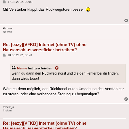
Beitrag
17.08.2022, 20:00
Mit Verstärker klappt das Rückwegstören besser.
klaussc
Newbie
Re: [eazy][VFKD] Internet (ohne TV) ohne
Hausanschlussverstärker betreiben?
Beitrag
18.08.2022, 08:41
Menne
hat geschrieben:
wenn du dann den Rückweg störst und die den Fehler bei dir finden,
dann wirds teuer!
Wäre es denn möglich, den Rückkanal durch Umgehung des Verstärkesr
zu stören, oder eine vorhandene Störung zu begünstigen?
robert_s
Insider
Re: [eazy][VFKD] Internet (ohne TV) ohne
Hausanschlussverstärker betreiben?