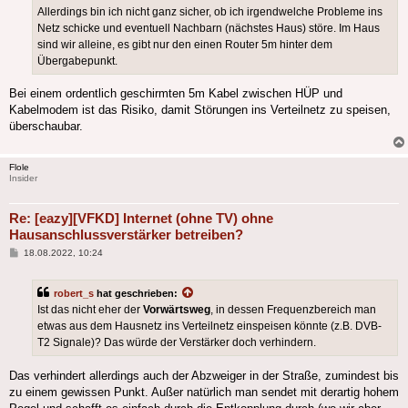
Allerdings bin ich nicht ganz sicher, ob ich irgendwelche Probleme ins
Netz schicke und eventuell Nachbarn (nächstes Haus) störe. Im Haus
sind wir alleine, es gibt nur den einen Router 5m hinter dem
Übergabepunkt.
Bei einem ordentlich geschirmten 5m Kabel zwischen HÜP und
Kabelmodem ist das Risiko, damit Störungen ins Verteilnetz zu speisen,
überschaubar.
Flole
Insider
Re: [eazy][VFKD] Internet (ohne TV) ohne
Hausanschlussverstärker betreiben?
Beitrag
18.08.2022, 10:24
robert_s
hat geschrieben:
Ist das nicht eher der
Vorwärtsweg
, in dessen Frequenzbereich man
etwas aus dem Hausnetz ins Verteilnetz einspeisen könnte (z.B. DVB-
T2 Signale)? Das würde der Verstärker doch verhindern.
Das verhindert allerdings auch der Abzweiger in der Straße, zumindest bis
zu einem gewissen Punkt. Außer natürlich man sendet mit derartig hohem