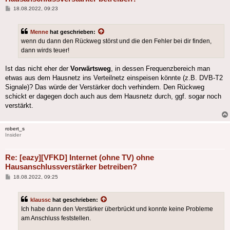
Beitrag
18.08.2022, 09:23
Menne
hat geschrieben:
wenn du dann den Rückweg störst und die den Fehler bei dir finden,
dann wirds teuer!
Ist das nicht eher der
Vorwärtsweg
, in dessen Frequenzbereich man
etwas aus dem Hausnetz ins Verteilnetz einspeisen könnte (z.B. DVB-T2
Signale)? Das würde der Verstärker doch verhindern. Den Rückweg
schickt er dagegen doch auch aus dem Hausnetz durch, ggf. sogar noch
verstärkt.
robert_s
Insider
Re: [eazy][VFKD] Internet (ohne TV) ohne
Hausanschlussverstärker betreiben?
Beitrag
18.08.2022, 09:25
klaussc
hat geschrieben:
Ich habe dann den Verstärker überbrückt und konnte keine Probleme
am Anschluss feststellen.