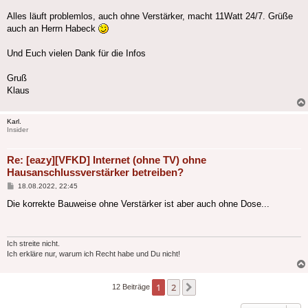
Alles läuft problemlos, auch ohne Verstärker, macht 11Watt 24/7. Grüße
auch an Herrn Habeck
Und Euch vielen Dank für die Infos
Gruß
Klaus
Karl.
Insider
Re: [eazy][VFKD] Internet (ohne TV) ohne
Hausanschlussverstärker betreiben?
Beitrag
18.08.2022, 22:45
Die korrekte Bauweise ohne Verstärker ist aber auch ohne Dose...
Ich streite nicht.
Ich erkläre nur, warum ich Recht habe und Du nicht!
1
2
Nächste
12 Beiträge