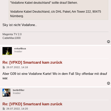
"Vodafone Kabel deutschland" sollte drauf Stehen.
Vodafone Kabel Deutschland, c/o DHL Paket, Am Tower 222, 90475
Nürnberg.
Sky ist nicht Vodafone..
Magenta TV 2.0
CableMax1000
exkarlibua
Insider
Re: [VFKD] Smartcard kam zurück
Beitrag
26.07.2022, 14:16
Aber G09 ist eine Vodafone Karte! Wo in dem Fall Sky offenbar mit drauf
war.
berlin69er
Insider
Re: [VFKD] Smartcard kam zurück
Beitrag
26.07.2022, 14:20