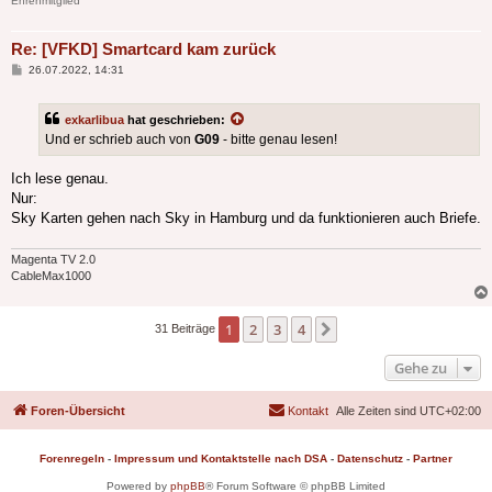
Ehrenmitglied
Re: [VFKD] Smartcard kam zurück
Beitrag
26.07.2022, 14:31
exkarlibua
hat geschrieben:
Und er schrieb auch von
G09
- bitte genau lesen!
Ich lese genau.
Nur:
Sky Karten gehen nach Sky in Hamburg und da funktionieren auch Briefe.
Magenta TV 2.0
CableMax1000
1
2
3
4
Nächste
31 Beiträge
Gehe zu
Foren-Übersicht
Kontakt
Alle Zeiten sind
UTC+02:00
Forenregeln
-
Impressum und Kontaktstelle nach DSA
-
Datenschutz
-
Partner
Powered by
phpBB
® Forum Software © phpBB Limited