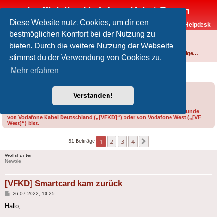
Inoffizielles Vodafone-Kabel-Forum
Diese Website nutzt Cookies, um dir den
Vodafone-Kabel-Helpdesk
bestmöglichen Komfort bei der Nutzung zu
FAQ
bieten. Durch die weitere Nutzung der Webseite
Foren-Übersicht
Fernsehen und Radio über Kabel
Technik (Kabelanschluss, Receiver, Module, Smartcards,...)
Technik allgemein
stimmst du der Verwendung von Cookies zu.
[VFKD] Smartcard kam zurück
Mehr erfahren
Forumsregeln
Forenregeln
Verstanden!
Bitte gib bei der Erstellung eines Threads im Feld „Präfix“ an, ob du Kunde
von Vodafone Kabel Deutschland („[VFKD]“) oder von Vodafone West („[VF
West]“) bist.
1
2
3
4
Nächste
31 Beiträge
Wolfshunter
Newbie
[VFKD] Smartcard kam zurück
Beitrag
26.07.2022, 10:25
Hallo,