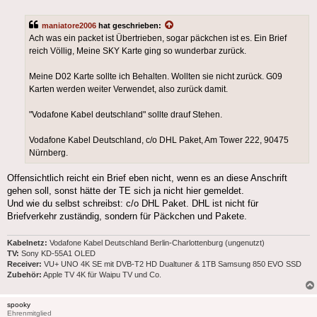
maniatore2006
hat geschrieben:
Ach was ein packet ist Übertrieben, sogar päckchen ist es. Ein Brief
reich Völlig, Meine SKY Karte ging so wunderbar zurück.
Meine D02 Karte sollte ich Behalten. Wollten sie nicht zurück. G09
Karten werden weiter Verwendet, also zurück damit.
"Vodafone Kabel deutschland" sollte drauf Stehen.
Vodafone Kabel Deutschland, c/o DHL Paket, Am Tower 222, 90475
Nürnberg.
Offensichtlich reicht ein Brief eben nicht, wenn es an diese Anschrift
gehen soll, sonst hätte der TE sich ja nicht hier gemeldet.
Und wie du selbst schreibst: c/o DHL Paket. DHL ist nicht für
Briefverkehr zuständig, sondern für Päckchen und Pakete.
Kabelnetz:
Vodafone Kabel Deutschland Berlin-Charlottenburg (ungenutzt)
TV:
Sony KD-55A1 OLED
Receiver:
VU+ UNO 4K SE mit DVB-T2 HD Dualtuner & 1TB Samsung 850 EVO SSD
Zubehör:
Apple TV 4K für Waipu TV und Co.
spooky
Ehrenmitglied