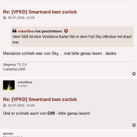
Re: [VFKD] Smartcard kam zurück
Beitrag
26.07.2022, 14:26
exkarlibua
hat geschrieben:
Aber G09 ist eine Vodafone Karte! Wo in dem Fall Sky offenbar mit drauf
war.
Maniatore schrieb was von Sky… mal bitte genau lesen.. danke
Magenta TV 2.0
CableMax1000
exkarlibua
Insider
Re: [VFKD] Smartcard kam zurück
Beitrag
26.07.2022, 14:29
Und er schrieb auch von
G09
- bitte genau lesen!
spooky