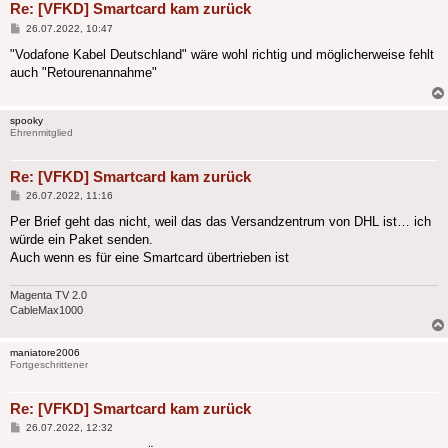
Re: [VFKD] Smartcard kam zurück
Beitrag
26.07.2022, 10:47
"Vodafone Kabel Deutschland" wäre wohl richtig und möglicherweise fehlt
auch "Retourenannahme"
spooky
Ehrenmitglied
Re: [VFKD] Smartcard kam zurück
Beitrag
26.07.2022, 11:16
Per Brief geht das nicht, weil das das Versandzentrum von DHL ist… ich
würde ein Paket senden.
Auch wenn es für eine Smartcard übertrieben ist
Magenta TV 2.0
CableMax1000
maniatore2006
Fortgeschrittener
Re: [VFKD] Smartcard kam zurück
Beitrag
26.07.2022, 12:32