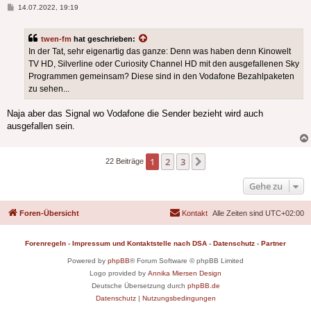
Beitrag
14.07.2022, 19:19
twen-fm
hat geschrieben:
In der Tat, sehr eigenartig das ganze: Denn was haben denn Kinowelt
TV HD, Silverline oder Curiosity Channel HD mit den ausgefallenen Sky
Programmen gemeinsam? Diese sind in den Vodafone Bezahlpaketen
zu sehen...
Naja aber das Signal wo Vodafone die Sender bezieht wird auch
ausgefallen sein.
1
2
3
Nächste
22 Beiträge
Gehe zu
Foren-Übersicht
Kontakt
Alle Zeiten sind
UTC+02:00
Forenregeln
-
Impressum und Kontaktstelle nach DSA
-
Datenschutz
-
Partner
Powered by
phpBB
® Forum Software © phpBB Limited
Logo provided by
Annika Miersen Design
Deutsche Übersetzung durch
phpBB.de
Datenschutz
|
Nutzungsbedingungen