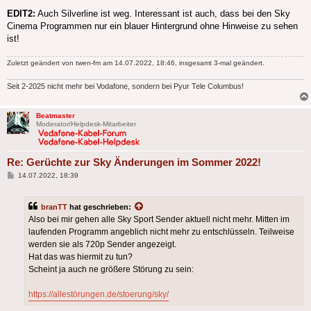
EDIT2:
Auch Silverline ist weg. Interessant ist auch, dass bei den Sky
Cinema Programmen nur ein blauer Hintergrund ohne Hinweise zu sehen
ist!
Zuletzt geändert von
twen-fm
am 14.07.2022, 18:46, insgesamt 3-mal geändert.
Seit 2-2025 nicht mehr bei Vodafone, sondern bei Pyur Tele Columbus!
Beatmaster
Moderator/Helpdesk-Mitarbeiter
Re: Gerüchte zur Sky Änderungen im Sommer 2022!
Beitrag
14.07.2022, 18:39
branTT
hat geschrieben:
Also bei mir gehen alle Sky Sport Sender aktuell nicht mehr. Mitten im
laufenden Programm angeblich nicht mehr zu entschlüsseln. Teilweise
werden sie als 720p Sender angezeigt.
Hat das was hiermit zu tun?
Scheint ja auch ne größere Störung zu sein:
https://allestörungen.de/stoerung/sky/