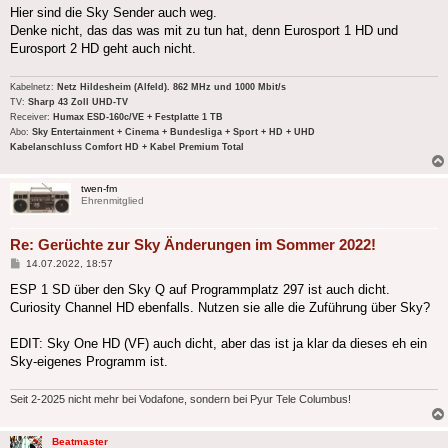
Hier sind die Sky Sender auch weg.
Denke nicht, das das was mit zu tun hat, denn Eurosport 1 HD und
Eurosport 2 HD geht auch nicht.
Kabelnetz:
Netz Hildesheim (Alfeld). 862 MHz und 1000 Mbit/s
TV:
Sharp 43 Zoll UHD-TV
Receiver:
Humax ESD-160c/VE + Festplatte 1 TB
Abo:
Sky Entertainment + Cinema + Bundesliga + Sport + HD + UHD
Kabelanschluss Comfort HD + Kabel Premium Total
twen-fm
Ehrenmitglied
Re: Gerüchte zur Sky Änderungen im Sommer 2022!
Beitrag
14.07.2022, 18:57
ESP 1 SD über den Sky Q auf Programmplatz 297 ist auch dicht.
Curiosity Channel HD ebenfalls. Nutzen sie alle die Zuführung über Sky?
EDIT: Sky One HD (VF) auch dicht, aber das ist ja klar da dieses eh ein
Sky-eigenes Programm ist.
Seit 2-2025 nicht mehr bei Vodafone, sondern bei Pyur Tele Columbus!
Beatmaster