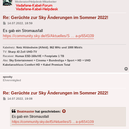
Moderator/Helpdesk-Mitarbeiter
Re: Gerüchte zur Sky Änderungen im Sommer 2022!
Beitrag
14.07.2022, 18:59
Es gab ein Stromausfall
https://community.sky.de/t5/Aktuelles/S ... a-p/654109
Kabelnetz:
Netz Hildesheim (Alfeld). 862 MHz und 1000 Mbit/s
TV:
Sharp 43 Zoll UHD-TV
Receiver:
Humax ESD-160c/VE + Festplatte 1 TB
Abo:
Sky Entertainment + Cinema + Bundesliga + Sport + HD + UHD
Kabelanschluss Comfort HD + Kabel Premium Total
spooky
Ehrenmitglied
Re: Gerüchte zur Sky Änderungen im Sommer 2022!
Beitrag
14.07.2022, 19:08
Beatmaster
hat geschrieben:
Es gab ein Stromausfall
https://community.sky.de/t5/Aktuelles/S ... a-p/654109