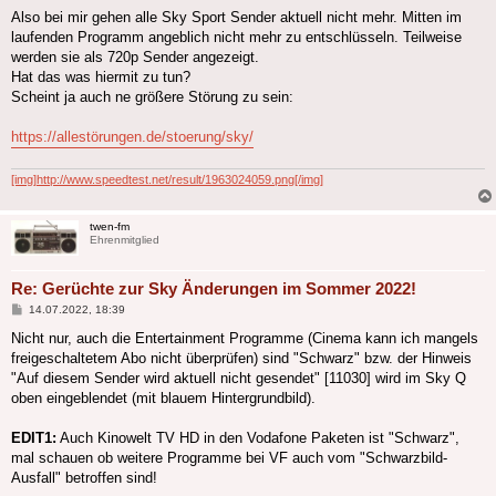
Also bei mir gehen alle Sky Sport Sender aktuell nicht mehr. Mitten im
laufenden Programm angeblich nicht mehr zu entschlüsseln. Teilweise
werden sie als 720p Sender angezeigt.
Hat das was hiermit zu tun?
Scheint ja auch ne größere Störung zu sein:
https://allestörungen.de/stoerung/sky/
[img]http://www.speedtest.net/result/1963024059.png[/img]
twen-fm
Ehrenmitglied
Re: Gerüchte zur Sky Änderungen im Sommer 2022!
Beitrag
14.07.2022, 18:39
Nicht nur, auch die Entertainment Programme (Cinema kann ich mangels
freigeschaltetem Abo nicht überprüfen) sind "Schwarz" bzw. der Hinweis
"Auf diesem Sender wird aktuell nicht gesendet" [11030] wird im Sky Q
oben eingeblendet (mit blauem Hintergrundbild).
EDIT1:
Auch Kinowelt TV HD in den Vodafone Paketen ist "Schwarz",
mal schauen ob weitere Programme bei VF auch vom "Schwarzbild-
Ausfall" betroffen sind!