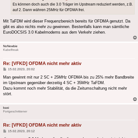
Es können doch auch die 3.0 Träger im Upstream reduziert werden, z.B.
auf 2. Dann währen 25MHz für OFDMA frei.
Mit TaFDM wird dieser Frequenzbereich bereits für OFDMA genutzt. Da
gibt es also nichts mehr zu gewinnen. Bestenfalls kann man sämtliche
EuroDOCSIS 3.0 Kabelmodems aus dem Verkehr ziehen.
NoNewbie
Kabelfreak
Re: [VFKD] OFDMA nicht mehr aktiv
Beitrag
15.02.2023, 20:02
Man gewinnt mit nur 2 SC + 25MHz OFDMA bis zu 25% mehr Bandbreite
im Upstream gegenüber derzeitig 4 SC + 35MHz TaFDM.
Dazu kommt noch mehr Stabilität, da die Zeitumschaltung nicht mehr
stört.
basi
Fortgeschrittener
Re: [VFKD] OFDMA nicht mehr aktiv
Beitrag
15.02.2023, 20:12