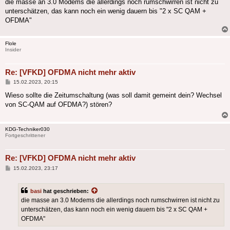
die masse an 3.0 Modems die allerdings noch rumschwirren ist nicht zu
unterschätzen, das kann noch ein wenig dauern bis "2 x SC QAM +
OFDMA"
Flole
Insider
Re: [VFKD] OFDMA nicht mehr aktiv
Beitrag
15.02.2023, 20:15
Wieso sollte die Zeitumschaltung (was soll damit gemeint dein? Wechsel
von SC-QAM auf OFDMA?) stören?
KDG-Techniker030
Fortgeschrittener
Re: [VFKD] OFDMA nicht mehr aktiv
Beitrag
15.02.2023, 23:17
basi
hat geschrieben:
die masse an 3.0 Modems die allerdings noch rumschwirren ist nicht zu
unterschätzen, das kann noch ein wenig dauern bis "2 x SC QAM +
OFDMA"