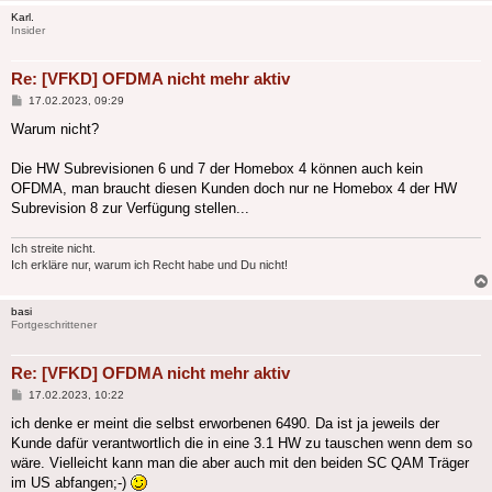
Karl.
Insider
Re: [VFKD] OFDMA nicht mehr aktiv
Beitrag
17.02.2023, 09:29
Warum nicht?
Die HW Subrevisionen 6 und 7 der Homebox 4 können auch kein
OFDMA, man braucht diesen Kunden doch nur ne Homebox 4 der HW
Subrevision 8 zur Verfügung stellen...
Ich streite nicht.
Ich erkläre nur, warum ich Recht habe und Du nicht!
basi
Fortgeschrittener
Re: [VFKD] OFDMA nicht mehr aktiv
Beitrag
17.02.2023, 10:22
ich denke er meint die selbst erworbenen 6490. Da ist ja jeweils der
Kunde dafür verantwortlich die in eine 3.1 HW zu tauschen wenn dem so
wäre. Vielleicht kann man die aber auch mit den beiden SC QAM Träger
im US abfangen;-)