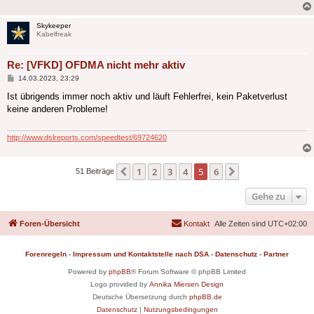
Skykeeper
Kabelfreak
Re: [VFKD] OFDMA nicht mehr aktiv
Beitrag
14.03.2023, 23:29
Ist übrigends immer noch aktiv und läuft Fehlerfrei, kein Paketverlust
keine anderen Probleme!
http://www.dslreports.com/speedtest/69724620
1
2
3
4
5
6
Vorherige
Nächste
51 Beiträge
Gehe zu
Foren-Übersicht
Kontakt
Alle Zeiten sind
UTC+02:00
Forenregeln
-
Impressum und Kontaktstelle nach DSA
-
Datenschutz
-
Partner
Powered by
phpBB
® Forum Software © phpBB Limited
Logo provided by
Annika Miersen Design
Deutsche Übersetzung durch
phpBB.de
Datenschutz
|
Nutzungsbedingungen